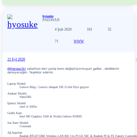
hyosuke
PADAVAN
4 Şub 2020
101
32
71
WWW
21 Eyl 2020
@thereac0rr
sabahtan beri yanlış kısmı değiştiriyormuşum galiba
, dediklerini
deneyeceğim. Teşekkür ederim.
Laptop Modeli
Lenovo 80qq / Lenovo ideapad 100 15-ibd Diye geçiyor.
Anakart Modeli
Nano5B6
İşlemci Modeli
intel i3 5005u
Grafik Kartı
İntel HD Graphics 5500 & Nvidia Geforce 920MX
Ses Kartı Modeli
Conexant
Ağ Aygıtları
Realtek RTL8723BE Wireless LAN 802.11n PCI-E NIC & Realtek PCIe FE Family Controlle