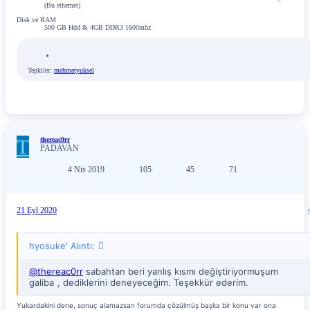
(Bu ethernet)
Disk ve RAM
500 GB Hdd & 4GB DDR3 1600mhz
Tepkiler:
mehmetyuksel
T
thereac0rr
PADAVAN
4 Nis 2019
105
45
71
21 Eyl 2020
hyosuke' Alıntı:
@thereac0rr
sabahtan beri yanlış kısmı değiştiriyormuşum
galiba
, dediklerini deneyeceğim. Teşekkür ederim.
Yukardakini dene, sonuç alamazsan forumda çözülmüş başka bir konu var ona