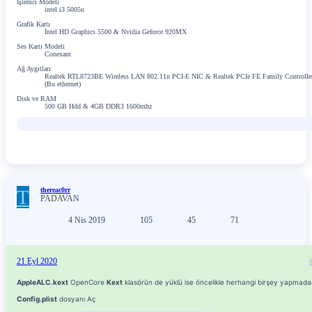
İşlemci Modeli
intel i3 5005u
Grafik Kartı
İntel HD Graphics 5500 & Nvidia Geforce 920MX
Ses Kartı Modeli
Conexant
Ağ Aygıtları
Realtek RTL8723BE Wireless LAN 802.11n PCI-E NIC & Realtek PCIe FE Family Controlle
(Bu ethernet)
Disk ve RAM
500 GB Hdd & 4GB DDR3 1600mhz
T
thereac0rr
PADAVAN
4 Nis 2019
105
45
71
21 Eyl 2020
AppleALC.kext
OpenCore
Kext
klasörün de yüklü ise öncelikle herhangi birşey yapmada
Config.plist
dosyanı Aç