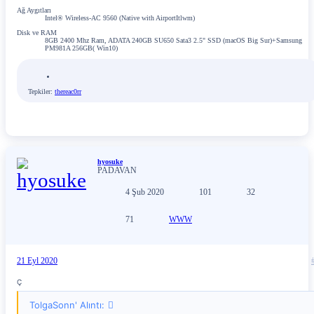
Ağ Aygıtları
Intel® Wireless-AC 9560 (Native with AirportItlwm)
Disk ve RAM
8GB 2400 Mhz Ram, ADATA 240GB SU650 Sata3 2.5" SSD (macOS Big Sur)+Samsung
PM981A 256GB( Win10)
Tepkiler:
thereac0rr
hyosuke
PADAVAN
4 Şub 2020
101
32
71
WWW
21 Eyl 2020
Ç
TolgaSonn' Alıntı: