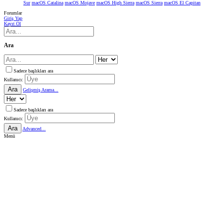
Sur
macOS Catalina
macOS Mojave
macOS High Sierra
macOS Sierra
macOS El Capitan
Forumlar
Giriş Yap
Kayıt Ol
Ara
Sadece başlıkları ara
Kullanıcı:
Ara
Gelişmiş Arama...
Sadece başlıkları ara
Kullanıcı:
Ara
Advanced...
Menü