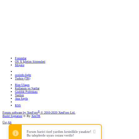
Forumlar
OS X İşletim Sistemleri
Mojave
osxinfo-light
Turkce (TR)
Bize Ulaşın
Kullanım ve Şartlar
Gizlilik Politikası
Yardım
Ana Sayfa
RSS
®
Forum software by XenForo
© 2010-2020 XenForo Ltd.
Build Signature
© By
XenTR
Üst
Alt
Forum harici özel yardım kesinlikle yasaktır!
Bu taleplerde uyarı cezası verilir!