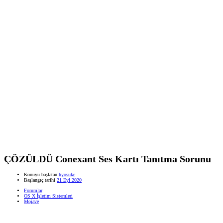
ÇÖZÜLDÜ
Conexant Ses Kartı Tanıtma Sorunu
Konuyu başlatan
hyosuke
Başlangıç tarihi
21 Eyl 2020
Forumlar
OS X İşletim Sistemleri
Mojave