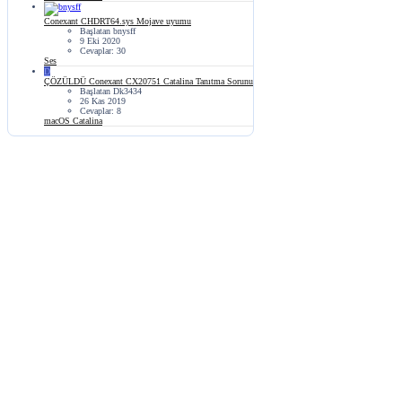
Conexant CHDRT64.sys Mojave uyumu
Başlatan bnysff
9 Eki 2020
Cevaplar: 30
Ses
D
ÇÖZÜLDÜ
Conexant CX20751 Catalina Tanıtma Sorunu
Başlatan Dk3434
26 Kas 2019
Cevaplar: 8
macOS Catalina