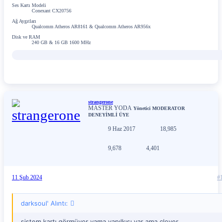
Ses Kartı Modeli
Conexant CX20756
Ağ Aygıtları
Qualcomm Atheros AR8161 & Qualcomm Atheros AR956x
Disk ve RAM
240 GB & 16 GB 1600 MHz
strangerone
MASTER YODA
Yönetici
MODERATOR
DENEYİMLİ ÜYE
9 Haz 2017
18,985
9,678
4,401
11 Şub 2024
#
darksoul' Alıntı:
sistem kartı görmüyor yama yapılkışı var ama clover