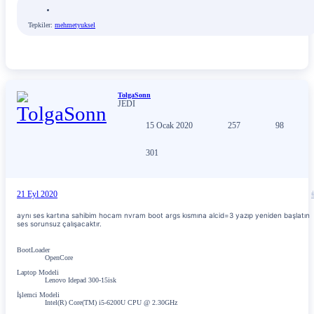
Tepkiler:
mehmetyuksel
TolgaSonn
JEDI
15 Ocak 2020
257
98
301
21 Eyl 2020
aynı ses kartına sahibim hocam nvram boot args kısmına alcid=3 yazıp yeniden başlatın
ses sorunsuz çalışacaktır.
BootLoader
OpenCore
Laptop Modeli
Lenovo Idepad 300-15isk
İşlemci Modeli
Intel(R) Core(TM) i5-6200U CPU @ 2.30GHz