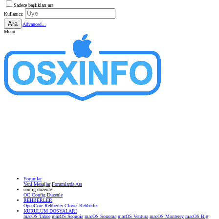
Sadece başlıkları ara
Kullanıcı:
Ara
Advanced...
Menü
Forumlar
Yeni Mesajlar
Forumlarda Ara
confıg düzenle
OC Config Düzenle
REHBERLER
OpenCore Rehberler
Clover Rehberler
KURULUM DOSYALARI
macOS Tahoe
macOS Sequoia
macOS Sonoma
macOS Ventura
macOS Monterey
macOS Big