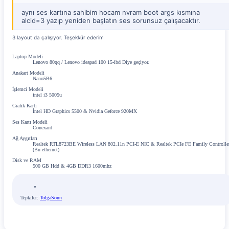
aynı ses kartına sahibim hocam nvram boot args kısmına
alcid=3 yazıp yeniden başlatın ses sorunsuz çalışacaktır.
3 layout da çalışıyor. Teşekkür ederim
Laptop Modeli
Lenovo 80qq / Lenovo ideapad 100 15-ibd Diye geçiyor.
Anakart Modeli
Nano5B6
İşlemci Modeli
intel i3 5005u
Grafik Kartı
İntel HD Graphics 5500 & Nvidia Geforce 920MX
Ses Kartı Modeli
Conexant
Ağ Aygıtları
Realtek RTL8723BE Wireless LAN 802.11n PCI-E NIC & Realtek PCIe FE Family Controlle
(Bu ethernet)
Disk ve RAM
500 GB Hdd & 4GB DDR3 1600mhz
Tepkiler:
TolgaSonn