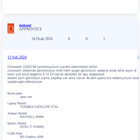
D
darksoul
APPRENTICE
24 Ocak 2024
6
0
1
11 Şub 2024
#
Conexant CX20756 tanıtamıyorum yardım edermisiniz lütfen
conexant sistemde görünmüyor intel hdmı aygıtı görünüyor sadece onda altta layot id
kısmı yok alcid değerini 3 13 23 olarak denedim bir şey değişmedi.
sistem kartı görmüyor yama yapılkışı var ama clover ile ben opencore kullanıyorum nasıl
yapılacağını bilmiyorum.
BootLoader
open core
Laptop Modeli
TOSHİBA SATELLİTE S70A
Anakart Modeli
HASWELL HM86
İşlemci Modeli
İNTEL İ7 4700HQ
Grafik Kartı
HD Graphics 4600