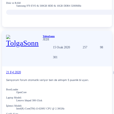
Disk ve RAM
Samsung 970 EVO & 500GB HDD & 16GB DDR4 3200MHz
TolgaSonn
JEDI
15 Ocak 2020
257
98
301
21 Eyl 2020
Sanıyorum forum otomatik veriyor ben de almışım 5 puanlık bi uyarı.
BootLoader
OpenCore
Laptop Modeli
Lenovo Idepad 300-15isk
İşlemci Modeli
Intel(R) Core(TM) i5-6200U CPU @ 2.30GHz
Grafik Kartı