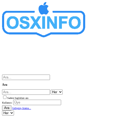
Ara
Sadece başlıkları ara
Kullanıcı:
Ara
Gelişmiş Arama...