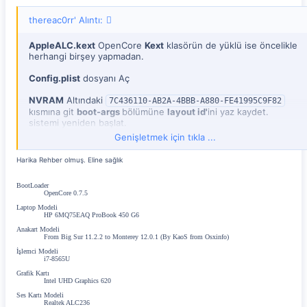
thereac0rr' Alıntı:
AppleALC.kext
OpenCore
Kext
klasörün de yüklü ise öncelikle
herhangi birşey yapmadan.
Config.plist
dosyanı Aç
NVRAM
Altındaki
7C436110-AB2A-4BBB-A880-FE41995C9F82
kısmına git
boot-args
bölümüne
layout id'
ini yaz kaydet.
sistemi yeniden başlat.
Genişletmek için tıkla ...
örnek
: alcid=28
Harika Rehber olmuş. Eline sağlık
Config.plist
üzerinde değişiklik yaptığında sistemi yeniden
başlatıp
Bootloader
ekranında
NVRAM Reset
çalıştırmayı
BootLoader
unutma.
OpenCore 0.7.5
Laptop Modeli
Edit: Resim
HP 6MQ75EAQ ProBook 450 G6
Anakart Modeli
Ekli dosyayı görüntüle 24244
From Big Sur 11.2.2 to Monterey 12.0.1 (By KaoS from Osxinfo)
İşlemci Modeli
i7-8565U
Grafik Kartı
Intel UHD Graphics 620
Ses Kartı Modeli
Realtek ALC236