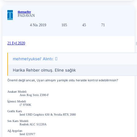
T
thereac0rr
PADAVAN
4 Nis 2019
105
45
71
21 Eyl 2020
mehmetyuksel' Alıntı:
Harika Rehber olmuş. Eline sağlık
Önemli değil ancak, Uyarı almışım yanlışlık oldu heralde kontrol edebilirmisin?
Anakart Modeli
Asus Rog Strix Z390-F
İşlemci Modeli
i7 9700K
Grafik Kartı
Intel UHD Graphics 630 & Nvidia RTX 2080
Ses Kartı Modeli
Realtek ALC S1220A
Ağ Aygıtları
Intel I219V7