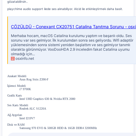
gözatabilirsin..
playchime audio support ilede ses alınabiliyor. Alcid ile etkinleştirmek daha basit.
Merhaba hocam, macOS Catalina kurulumu yaptım ve başarılı oldu. Ses
sorunu var ses gelmiyor. İlk kurulumdan sonra ses geliyordu. Wifi adaptör
yüklemesinden sonra sistemi yeniden başlattım ve ses gelmiyor tanımlı
olarakta görünmüyor. VooDooHDA 2.9 inceledim fakat Catalina uyumu
olmadığı için...
osxinfo.net
Anakart Modeli
Asus Rog Strix Z390-F
İşlemci Modeli
i7 9700K
Grafik Kartı
Intel UHD Graphics 630 & Nvidia RTX 2080
Ses Kartı Modeli
Realtek ALC S1220A
Ağ Aygıtları
Intel I219V7
Disk ve RAM
Samsung 970 EVO & 500GB HDD & 16GB DDR4 3200MHz