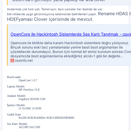
Aralarında çok fark yok. Temel aynı. Aynı yamalar her ikisinde de var.
Rename HDAS t
Ekli rehberde aygıt görünmüyorsa bölümünde belirtilenleri yapın.
HDEFyaması Clover içerisinde de mevcut.
Opencore ile birlikte daha kararlı Hackintosh sistemlere doğru yürüyoruz.
Birçok sorunu eski tarz yamalamalar yerine basit boot argümanları ile
çözebilecek durumdayız. Bunun için normal bir temiz kurulum sonrası Con
dosyamızda boot argümanlarına eklediğimiz alcid=1 gibi bir değerle...
osxinfo.net
BootLoader
OpenCore 1.0.7
Laptop Modeli
HP Pavilion 15-E
Anakart Modeli
Gigabyte H310M S2H
İşlemci Modeli
i3 3110M/ i3 8100
Grafik Kartı
Rx590 8GB/Rx6600xt 8GB/UHD630/HD4000
Ses Kartı Modeli
ALC887/ALC269