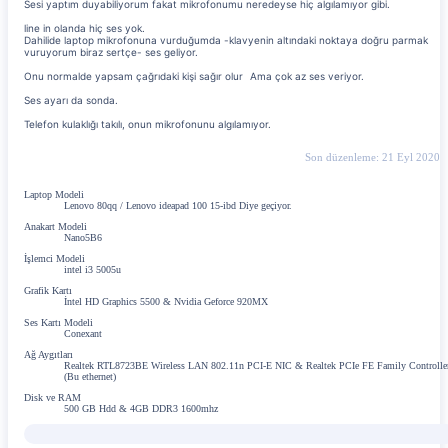
Sesi yaptım duyabiliyorum fakat mikrofonumu neredeyse hiç algılamıyor gibi.
line in olanda hiç ses yok.
Dahilide laptop mikrofonuna vurduğumda -klavyenin altındaki noktaya doğru parmak
vuruyorum biraz sertçe- ses geliyor.
Onu normalde yapsam çağrıdaki kişi sağır olur
Ama çok az ses veriyor.
Ses ayarı da sonda.
Telefon kulaklığı takılı, onun mikrofonunu algılamıyor.
Son düzenleme:
21 Eyl 2020
Laptop Modeli
Lenovo 80qq / Lenovo ideapad 100 15-ibd Diye geçiyor.
Anakart Modeli
Nano5B6
İşlemci Modeli
intel i3 5005u
Grafik Kartı
İntel HD Graphics 5500 & Nvidia Geforce 920MX
Ses Kartı Modeli
Conexant
Ağ Aygıtları
Realtek RTL8723BE Wireless LAN 802.11n PCI-E NIC & Realtek PCIe FE Family Controlle
(Bu ethernet)
Disk ve RAM
500 GB Hdd & 4GB DDR3 1600mhz