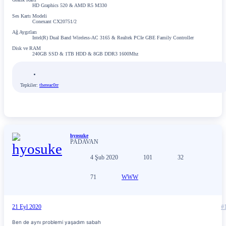
HD Graphics 520 & AMD R5 M330
Ses Kartı Modeli
Conexant CX20751/2
Ağ Aygıtları
Intel(R) Dual Band Wireless-AC 3165 & Realtek PCIe GBE Family Controller
Disk ve RAM
240GB SSD & 1TB HDD & 8GB DDR3 1600Mhz
Tepkiler:
thereac0rr
hyosuke
PADAVAN
4 Şub 2020
101
32
71
WWW
21 Eyl 2020
#
Ben de aynı problemi yaşadım sabah