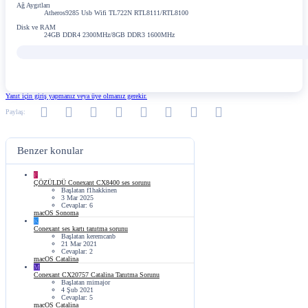
Ağ Aygıtları
Atheros9285 Usb Wifi TL722N RTL8111/RTL8100
Disk ve RAM
24GB DDR4 2300MHz/8GB DDR3 1600MHz
Yanıt için giriş yapmanız veya üye olmanız gerekir.
Facebook
Twitter
Reddit
Pinterest
Tumblr
WhatsApp
E-posta
Link
Paylaş:
Benzer konular
F
ÇÖZÜLDÜ
Conexant CX8400 ses sorunu
Başlatan f1hakkinen
3 Mar 2025
Cevaplar: 6
macOS Sonoma
K
Conexant ses kartı tanıtma sorunu
Başlatan keremcanb
21 Mar 2021
Cevaplar: 2
macOS Catalina
M
Conexant CX20757 Catalina Tanıtma Sorunu
Başlatan mimajor
4 Şub 2021
Cevaplar: 5
macOS Catalina