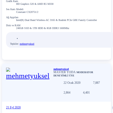
Grafik Kartı
HD Graphics 520 & AMD R5 M330
Ses Kartı Modeli
Conexant CX20751/2
Ağ Aygıtları
Intel(R) Dual Band Wireless-AC 3165 & Realtek PCIe GBE Family Controller
Disk ve RAM
240GB SSD & 1TB HDD & 8GB DDR3 1600Mhz
Tepkiler:
mehmetyuksel
mehmetyuksel
MASTER YODA
MODERATOR
DENEYİMLİ ÜYE
22 Ocak 2020
7,887
2,864
4,401
21 Eyl 2020