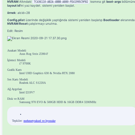
NVRAM
Altındaki
kısmına git
boot-args
bölümün
7C436110-AB2A-4BBB-A880-FE41995C9F82
layout id'
ini yaz kaydet. sistemi yeniden başlat.
örnek
: alcid=28
Config.plist
üzerinde değişiklik yaptığında sistemi yeniden başlatıp
Bootloader
ekranında
NVRAM Reset
çalıştırmayı unutma.
Edit: Resim
Anakart Modeli
Asus Rog Strix Z390-F
İşlemci Modeli
i7 9700K
Grafik Kartı
Intel UHD Graphics 630 & Nvidia RTX 2080
Ses Kartı Modeli
Realtek ALC S1220A
Ağ Aygıtları
Intel I219V7
Disk ve RAM
Samsung 970 EVO & 500GB HDD & 16GB DDR4 3200MHz
Tepkiler:
mehmetyuksel
ve
hyosuke