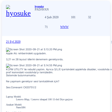
hyosuke
PADAVAN
4 Şub 2020
101
32
71
WWW
21 Eyl 2020
Apple Alc rehberindeki uyguladım.
3,21 ve 28 layout idlerini denemem gerekiyordu.
KCPM UTILITY ile rebuild yaptım. Ayrıca S/L/E içerisindeki applehda disabler, voodohda 
pref kısmındaki voodohda'yı temizledim.
Sistemde bulunmamakta.
Ne yapmam gerekiyor sesi tanıtabilmek için?
Ses:Conexant CX20751/2
Laptop Modeli
Lenovo 80qq / Lenovo ideapad 100 15-ibd Diye geçiyor.
Anakart Modeli
Nano5B6