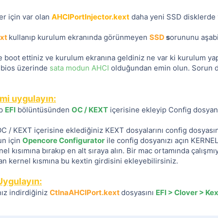
er için var olan
AHCIPortInjector.kext
daha yeni SSD disklerde 
xt
kullanıp kurulum ekranında görünmeyen
SSD
s
orununu aşabil
e boot ettiniz ve kurulum ekranına geldiniz ne var ki kurulum ya
 bios üzerinde
sata modun AHCI
olduğundan emin olun. Sorun 
mi uygulayın:
ip
EFI
bölüntüsünden
OC / KEXT
içerisine ekleyip Config dosya
C / KEXT içerisine eklediğiniz KEXT dosyalarını config dosyasın
un için
Opencore Configurator
ile config dosyanızı açın KERNEL
el kısımına bırakıp en alt sıraya alın. Bir mac ortamında çalışm
n kernel kısmına bu kextin girdisini ekleyebilirsiniz.
Uygulayın:
ız indirdiğiniz
CtlnaAHCIPort.kext
dosyasını
EFI > Clover > Ke