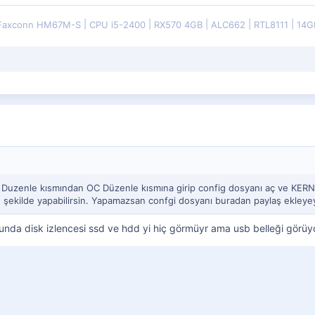
Faxconn HM67M-S
CPU i5-2400
RX570 4GB
ALC662
RTL8111
14G
zenle kısmından OC Düzenle kısmına girip config dosyanı aç ve KERNEL kı
u şekilde yapabilirsin. Yapamazsan confgi dosyanı buradan paylaş ekleye
unda disk izlencesi ssd ve hdd yi hiç görmüyr ama usb belleği görüy