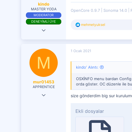
kindo
MASTER YODA
OpenCore 0.9.7
Sonoma 14.0
MODERATOR
DENEYİMLİ ÜYE
T
mehmetyuksel
18 Eki 2020
e
p
8,222
k
i
3,778
l
1 Ocak 2021
e
M
4,401
r
:
kindo' Alıntı:
OSXİNFO menu bardan Config Du
mur01453
orda göster. OC düzenle ile b
APPRENTICE
22 Tem 2017
size gönderdim big sur kurulum
65
Ekli dosyalar
7
71