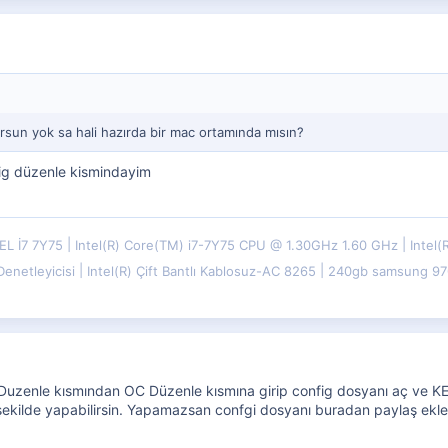
sun yok sa hali hazırda bir mac ortamında mısın?
ig düzenle kismindayim
EL İ7 7Y75
Intel(R) Core(TM) i7-7Y75 CPU @ 1.30GHz 1.60 GHz
Intel
 Denetleyicisi
Intel(R) Çift Bantlı Kablosuz-AC 8265
240gb samsung 970
enle kısmından OC Düzenle kısmına girip config dosyanı aç ve KERNEL
 şekilde yapabilirsin. Yapamazsan confgi dosyanı buradan paylaş ekl