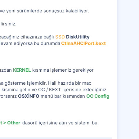
ve yeni sürümlerde sonuçsuz kalabiliyor.
irsiniz.
pacağınız cihazınıza bağlı
SSD
DiskUtility
devam ediyorsa bu durumda
CtlnaAHCIPort.kext
nızdan
KERNEL
kısmına işlemeniz gerekiyor.
a gösterme işlemidir. Hali hazırda bir mac
 kısmına gelin ve OC / KEXT içerisine eklediğiniz
ıyorsanız
OSXİNFO
menü bar kısmından
OC Config
xt > Other
klasörü içerisine atın ve sistemi bu