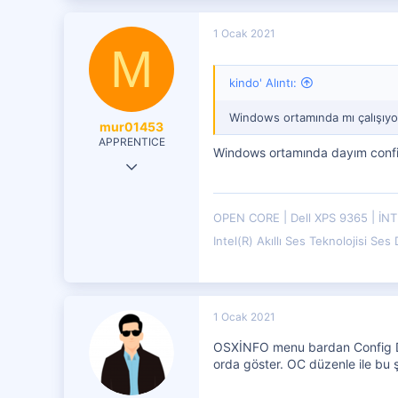
3,778
1 Ocak 2021
M
4,401
kindo' Alıntı:
Windows ortamında mı çalışıyor
mur01453
APPRENTICE
Windows ortamında dayım conf
22 Tem 2017
65
7
OPEN CORE
Dell XPS 9365
İNT
Intel(R) Akıllı Ses Teknolojisi Ses
71
1 Ocak 2021
OSXİNFO menu bardan Config Duz
orda göster. OC düzenle ile bu