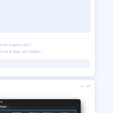
(R) HD Graphics 615
 ssd & 16gb ram 1.60ghz
#7