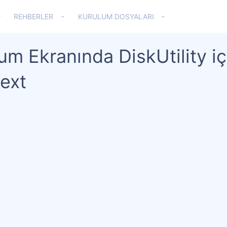
REHBERLER
KURULUM DOSYALARI
um Ekranında DiskUtility 
Kext