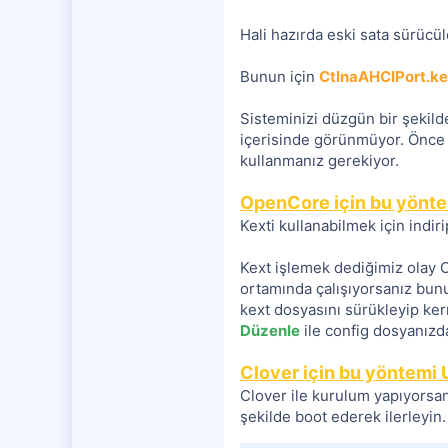
Hali hazırda eski sata sürücül
Bunun için
CtlnaAHCIPort.ke
Sisteminizi düzgün bir şekild
içerisinde görünmüyor. Önce
kullanmanız gerekiyor.
OpenCore için bu yönte
Kexti kullanabilmek için indir
Kext işlemek dediğimiz olay O
ortamında çalışıyorsanız bun
kext dosyasını sürükleyip kern
Düzenle
ile config dosyanızda
Clover için bu yöntemi 
Clover ile kurulum yapıyorsan
şekilde boot ederek ilerleyin.