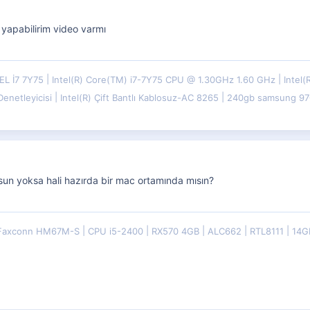
yapabilirim video varmı
EL İ7 7Y75
Intel(R) Core(TM) i7-7Y75 CPU @ 1.30GHz 1.60 GHz
Intel
 Denetleyicisi
Intel(R) Çift Bantlı Kablosuz-AC 8265
240gb samsung 970
sun yoksa hali hazırda bir mac ortamında mısın?
Faxconn HM67M-S
CPU i5-2400
RX570 4GB
ALC662
RTL8111
14G