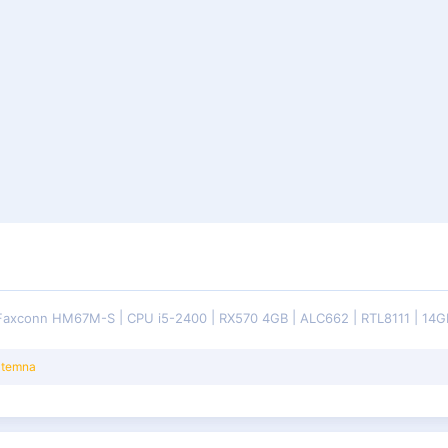
Faxconn HM67M-S
CPU i5-2400
RX570 4GB
ALC662
RTL8111
14G
e
temna