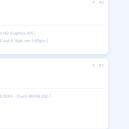
#2
(R) HD Graphics 615
 ssd & 16gb ram 1.60ghz
#3
B DDR3 - Crucil 480GB SSD