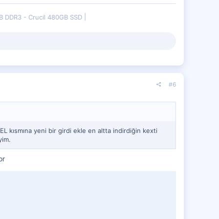
B DDR3 - Crucil 480GB SSD
#6
smına yeni bir girdi ekle en altta indirdiğin kexti
yim.
or