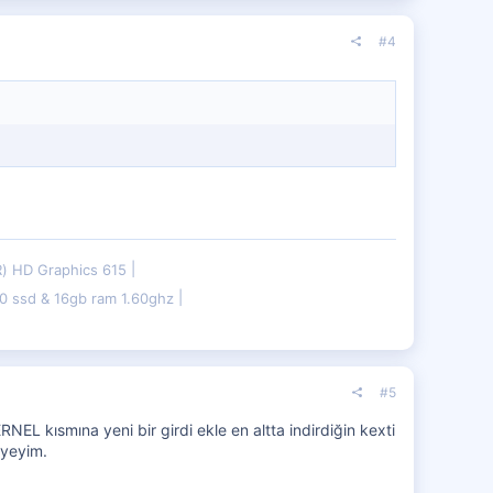
#4
(R) HD Graphics 615
 ssd & 16gb ram 1.60ghz
#5
 kısmına yeni bir girdi ekle en altta indirdiğin kexti
eyeyim.