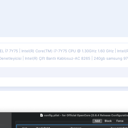
EL İ7 7Y75
Intel(R) Core(TM) i7-7Y75 CPU @ 1.30GHz 1.60 GHz
Intel
 Denetleyicisi
Intel(R) Çift Bantlı Kablosuz-AC 8265
240gb samsung 970