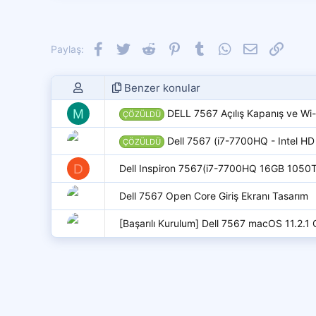
l
e
r
:
Facebook
Twitter
Reddit
Pinterest
Tumblr
WhatsApp
E-posta
Link
Paylaş:
Benzer konular
M
DELL 7567 Açılış Kapanış ve Wi-
ÇÖZÜLDÜ
Dell 7567 (i7-7700HQ - Intel H
ÇÖZÜLDÜ
D
Dell Inspiron 7567(i7-7700HQ 16GB 1050TI)
Dell 7567 Open Core Giriş Ekranı Tasarım
[Başarılı Kurulum] Dell 7567 macOS 11.2.