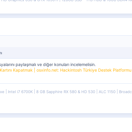
mı
yalarını paylaşmalı ve diğer konuları incelemelisin.
Kartını Kapatmak | osxinfo.net: Hackintosh Türkiye Destek Platformu
uxe
Intel i7 6700K
8 GB Sapphire RX 580 & HD 530
ALC 1150
Broadc