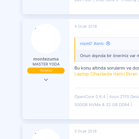
71
4 Ocak 2018
nism0' Alıntı:
Onun dışında bir öneriniz var 
montezuma
MASTER YODA
Bu konu altında sorularını ve dos
Yönetici
Laptop Cihazlarda Harici Ekran 
19 Eki 2016
29,833
OpenCore 0.6.4
Asus Z170 Del
7,599
500GB NVMe & 32 GB DDR4
4,401
5 Ocak 2018