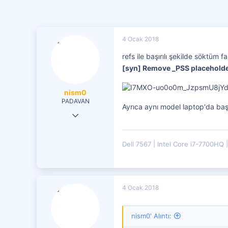
4 Ocak 2018
refs ile başırılı şekilde söktüm
[syn] Remove _PSS placehold
nism0
PADAVAN
Ayrıca aynı model laptop'da ba
19 Tem 2017
149
27
Dell 7567
Intel Core i7-7700HQ
71
4 Ocak 2018
nism0' Alıntı: