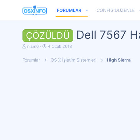
FORUMLAR
CONFIG DÜZENLE
Dell 7567 H
ÇÖZÜLDÜ
K
B
nism0
4 Ocak 2018
o
a
n
ş
Forumlar
OS X İşletim Sistemleri
High Sierra
u
l
y
a
u
n
b
g
a
ı
ş
ç
l
t
a
a
t
r
a
i
n
h
i