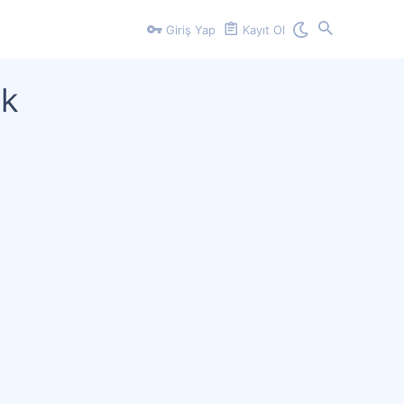
Giriş Yap
Kayıt Ol
ak