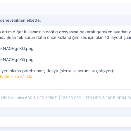
eneyebilirsin elbette.
a attım diğer kullanıcının config dosyasına bakarak gereken ayarları 
nız. Şuan tek sorun daha önce kullandığım ses için olan 13 layout şuan
yen olursa patchlenmiş dosya (sierra ile sorunsuz çalışıyor):
Guide - i7567 .zip
HD Graphics 630 & GTX 1050Ti
128GB SSD - 1TB HDD & 16GB DDR4 