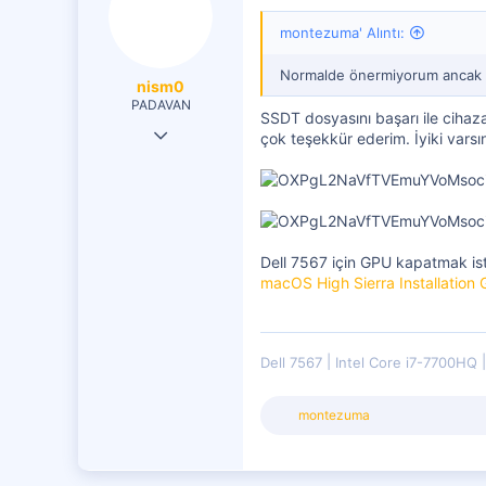
montezuma' Alıntı:
Normalde önermiyorum ancak d
nism0
PADAVAN
SSDT dosyasını başarı ile cihaz
19 Tem 2017
çok teşekkür ederim. İyiki varsı
149
27
71
Dell 7567 için GPU kapatmak isti
macOS High Sierra Installation 
Dell 7567
Intel Core i7-7700HQ
T
montezuma
e
p
k
i