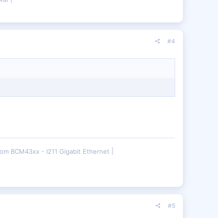
#4
om BCM43xx - I211 Gigabit Ethernet
#5