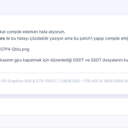
 fakat compile ederken hata alıyorum.
ers
ile bu hatayı çözülebilir yazıyor ama bu patch'i yapıp compile et
şkasının gpu kapatmak için düzenlediği DSDT ve SSDT dosyalarını kul
HD Graphics 630 & GTX 1050Ti
128GB SSD - 1TB HDD & 16GB DDR4 