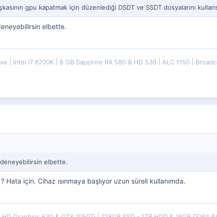
aşkasının gpu kapatmak için düzenlediği DSDT ve SSDT dosyalarını kullan
eyebilirsin elbette.
uxe
Intel i7 6700K
8 GB Sapphire RX 580 & HD 530
ALC 1150
Broadc
eneyebilirsin elbette.
 ? Hata için. Cihaz ısınmaya başlıyor uzun süreli kullanımda.
HD Graphics 630 & GTX 1050Ti
128GB SSD - 1TB HDD & 16GB DDR4 