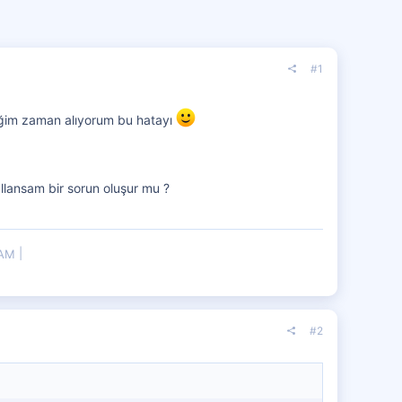
#1
tiğim zaman alıyorum bu hatayı
@
montezuma
lansam bir sorun oluşur mu ?
RAM
#2