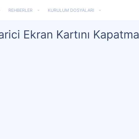
REHBERLER
KURULUM DOSYALARI
arici Ekran Kartını Kapatm