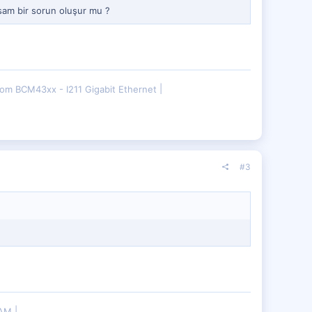
sam bir sorun oluşur mu ?
om BCM43xx - I211 Gigabit Ethernet
#3
RAM