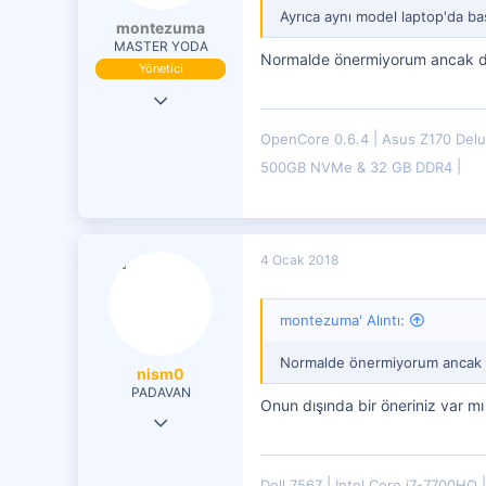
Ayrıca aynı model laptop'da b
montezuma
MASTER YODA
Normalde önermiyorum ancak den
Yönetici
19 Eki 2016
29,833
OpenCore 0.6.4
Asus Z170 Del
7,599
500GB NVMe & 32 GB DDR4
4,401
4 Ocak 2018
montezuma' Alıntı:
Normalde önermiyorum ancak d
nism0
PADAVAN
Onun dışında bir öneriniz var mı
19 Tem 2017
149
27
Dell 7567
Intel Core i7-7700HQ