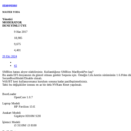
strangerone
MASTER YODA
Yönetici
MODERATOR
DENEYİMLİ ÜYE
9 Haz 2017
18,985
9,675
4,401
29 Eki 2024
#2
SMBios hatası alıyor olabilirsiniz. Kullandığınız SMBios MacBookPro kaç?
Bu arada EFI dosyanızın da güncel olması gerekir Sequoia için. Örneğin Lilu.kextin sürümünün 1.6.8'den d
SecureBootModel/Disable olmalı.
Wifi/BT kext kullanıyorsanız kurulum sonuna kadar pasifleştirmelisiniz.
Tabii bu değişikliler sonrası en az bir defa NVRam Reset yapılmalı.
BootLoader
OpenCore 1.0.7
Laptop Modeli
HP Pavilion 15-E
Anakart Modeli
Gigabyte H310M S2H
İşlemci Modeli
i3 3110M/ i3 8100