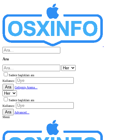
Ara
Sadece başlıkları ara
Kullanıcı:
Ara
Gelişmiş Arama...
Sadece başlıkları ara
Kullanıcı:
Ara
Advanced...
Menü