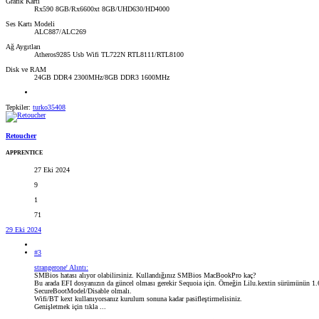
Grafik Kartı
Rx590 8GB/Rx6600xt 8GB/UHD630/HD4000
Ses Kartı Modeli
ALC887/ALC269
Ağ Aygıtları
Atheros9285 Usb Wifi TL722N RTL8111/RTL8100
Disk ve RAM
24GB DDR4 2300MHz/8GB DDR3 1600MHz
Tepkiler:
turko35408
Retoucher
APPRENTICE
27 Eki 2024
9
1
71
29 Eki 2024
#3
strangerone' Alıntı:
SMBios hatası alıyor olabilirsiniz. Kullandığınız SMBios MacBookPro kaç?
Bu arada EFI dosyanızın da güncel olması gerekir Sequoia için. Örneğin Lilu.kextin sürümünün 1
SecureBootModel/Disable olmalı.
Wifi/BT kext kullanıyorsanız kurulum sonuna kadar pasifleştirmelisiniz.
Genişletmek için tıkla ...