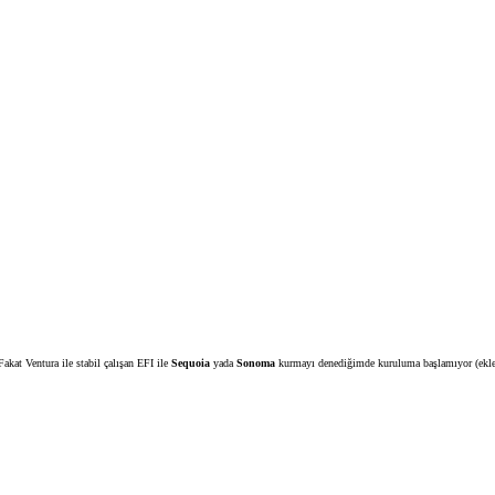
kat Ventura ile stabil çalışan EFI ile
Sequoia
yada
Sonoma
kurmayı denediğimde kuruluma başlamıyor (ekledi