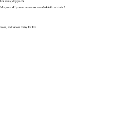
edim sonuç değişmedi.
I dosyamı ekliyorum zamanınız varsa bakabilir misiniz ?
otos, and videos today for free.