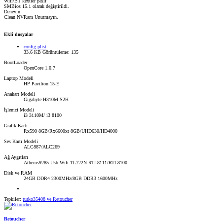
Wifi/BT kextler pasif
SMBios 15.1 olarak değiştirildi.
Deneyin.
Clean NVRam Unutmayın.
Ekli dosyalar
config.plist
33.6 KB
Görüntüleme: 135
BootLoader
OpenCore 1.0.7
Laptop Modeli
HP Pavilion 15-E
Anakart Modeli
Gigabyte H310M S2H
İşlemci Modeli
i3 3110M/ i3 8100
Grafik Kartı
Rx590 8GB/Rx6600xt 8GB/UHD630/HD4000
Ses Kartı Modeli
ALC887/ALC269
Ağ Aygıtları
Atheros9285 Usb Wifi TL722N RTL8111/RTL8100
Disk ve RAM
24GB DDR4 2300MHz/8GB DDR3 1600MHz
Tepkiler:
turko35408
ve
Retoucher
Retoucher