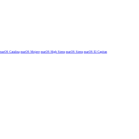
macOS Catalina
macOS Mojave
macOS High Sierra
macOS Sierra
macOS El Capitan