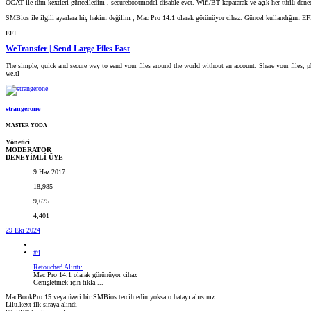
OCAT ile tüm kextleri güncelledim , securebootmodel disable evet. Wifi/BT kapatarak ve açık her türlü den
SMBios ile ilgili ayarlara hiç hakim değilim , Mac Pro 14.1 olarak görünüyor cihaz. Güncel kullandığım EF
EFI
WeTransfer | Send Large Files Fast
The simple, quick and secure way to send your files around the world without an account. Share your files, ph
we.tl
strangerone
MASTER YODA
Yönetici
MODERATOR
DENEYİMLİ ÜYE
9 Haz 2017
18,985
9,675
4,401
29 Eki 2024
#4
Retoucher' Alıntı:
Mac Pro 14.1 olarak görünüyor cihaz
Genişletmek için tıkla ...
MacBookPro 15 veya üzeri bir SMBios tercih edin yoksa o hatayı alırsınız.
Lilu.kext ilk sıraya alındı