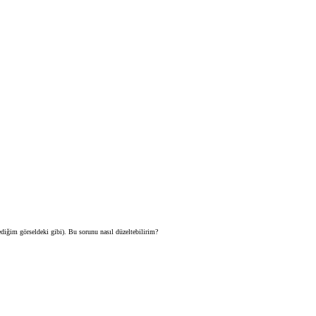
ğim görseldeki gibi). Bu sorunu nasıl düzeltebilirim?