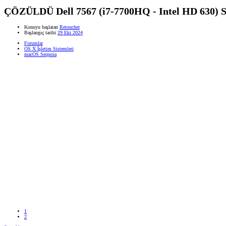
ÇÖZÜLDÜ
Dell 7567 (i7-7700HQ - Intel HD 630)
Konuyu başlatan
Retoucher
Başlangıç tarihi
29 Eki 2024
Forumlar
OS X İşletim Sistemleri
macOS Sequoia
1
2