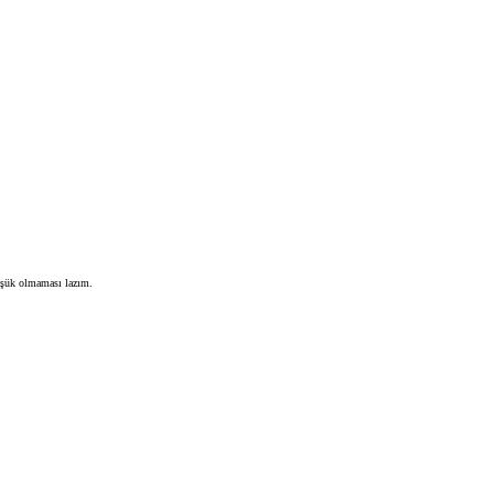
üşük olmaması lazım.