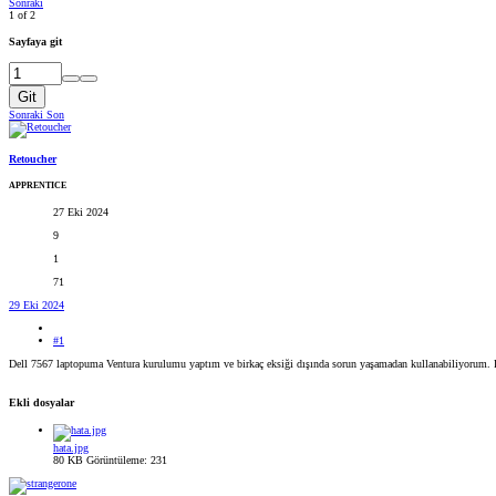
Sonraki
1 of 2
Sayfaya git
Git
Sonraki
Son
Retoucher
APPRENTICE
27 Eki 2024
9
1
71
29 Eki 2024
#1
Dell 7567 laptopuma Ventura kurulumu yaptım ve birkaç eksiği dışında sorun yaşamadan kullanabiliyorum. Fa
Ekli dosyalar
hata.jpg
80 KB
Görüntüleme: 231