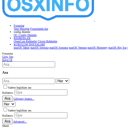
Forumlar
Yeni Mesajlar
Forumlarda Ara
confıg düzenle
OC Config Düzenle
REHBERLER
OpenCore Rehberler
Clover Rehberler
KURULUM DOSYALARI
macOS Tahoe
macOS Sequoia
macOS Sonoma
macOS Ventura
macOS Monterey
macOS Big Sur
Forumlar
Giriş Yap
Kayıt Ol
Ara
Sadece başlıkları ara
Kullanıcı:
Ara
Gelişmiş Arama...
Sadece başlıkları ara
Kullanıcı:
Ara
Advanced...
Menü