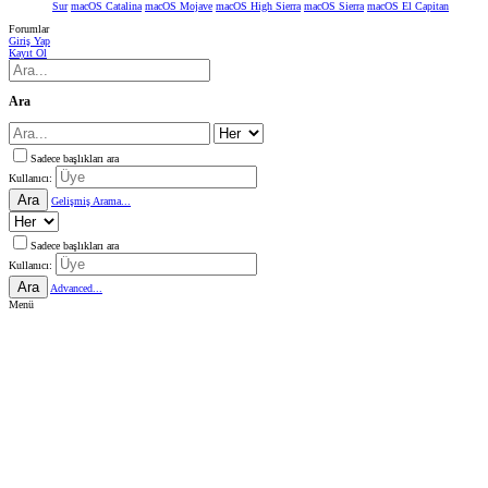
Sur
macOS Catalina
macOS Mojave
macOS High Sierra
macOS Sierra
macOS El Capitan
Forumlar
Giriş Yap
Kayıt Ol
Ara
Sadece başlıkları ara
Kullanıcı:
Ara
Gelişmiş Arama...
Sadece başlıkları ara
Kullanıcı:
Ara
Advanced...
Menü