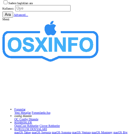
Sadece başlıkları ara
Kullanıcı:
Ara
Advanced...
Menü
Forumlar
Yeni Mesajlar
Forumlarda Ara
confıg düzenle
OC Config Düzenle
REHBERLER
OpenCore Rehberler
Clover Rehberler
KURULUM DOSYALARI
macOS Tahoe
macOS Sequoia
macOS Sonoma
macOS Ventura
macOS Monterey
macOS Big