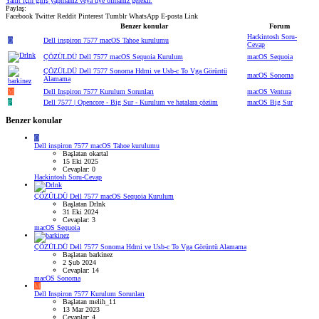
Yanıt için giriş yapmanız veya üye olmanız gerekir.
Paylaş:
Facebook
Twitter
Reddit
Pinterest
Tumblr
WhatsApp
E-posta
Link
Benzer konular
Forum
Hackintosh Soru-
O
Dell inspiron 7577 macOS Tahoe kurulumu
Cevap
ÇÖZÜLDÜ
Dell 7577 macOS Sequoia Kurulum
macOS Sequoia
ÇÖZÜLDÜ
Dell 7577 Sonoma Hdmi ve Usb-c To Vga Görüntü
macOS Sonoma
Alamama
M
Dell Inspiron 7577 Kurulum Sorunları
macOS Ventura
P
Dell 7577 | Opencore - Big Sur - Kurulum ve hatalara çözüm
macOS Big Sur
Benzer konular
O
Dell inspiron 7577 macOS Tahoe kurulumu
Başlatan okartal
15 Eki 2025
Cevaplar: 0
Hackintosh Soru-Cevap
ÇÖZÜLDÜ
Dell 7577 macOS Sequoia Kurulum
Başlatan Drlnk
31 Eki 2024
Cevaplar: 3
macOS Sequoia
ÇÖZÜLDÜ
Dell 7577 Sonoma Hdmi ve Usb-c To Vga Görüntü Alamama
Başlatan barkinez
2 Şub 2024
Cevaplar: 14
macOS Sonoma
M
Dell Inspiron 7577 Kurulum Sorunları
Başlatan melih_11
13 Mar 2023
Cevaplar: 4