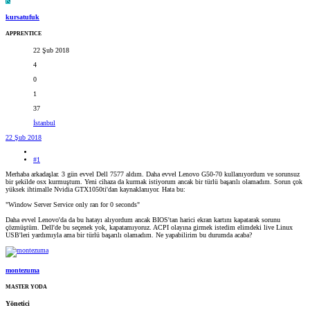
K
kursatufuk
APPRENTICE
22 Şub 2018
4
0
1
37
İstanbul
22 Şub 2018
#1
Merhaba arkadaşlar. 3 gün evvel Dell 7577 aldım. Daha evvel Lenovo G50-70 kullanıyordum ve sorunsuz
bir şekilde osx kurmuştum. Yeni cihaza da kurmak istiyorum ancak bir türlü başarılı olamadım. Sorun çok
yüksek ihtimalle Nvidia GTX1050ti'dan kaynaklanıyor. Hata bu:
"Window Server Service only ran for 0 seconds"
Daha evvel Lenovo'da da bu hatayı alıyordum ancak BIOS'tan harici ekran kartını kapatarak sorunu
çözmüştüm. Dell'de bu seçenek yok, kapatamıyoruz. ACPI olayına girmek istedim elimdeki live Linux
USB'leri yardımıyla ama bir türlü başarılı olamadım. Ne yapabilirim bu durumda acaba?
montezuma
MASTER YODA
Yönetici