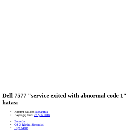
Dell 7577 "service exited with abnormal code 1"
hatası
Konuyu başlatan
kursatufuk
Başlangıç tarihi
22 Şub 2018
Forumlar
OS X İşletim Sistemleri
High Sierra