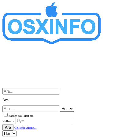
Ara
Sadece başlıkları ara
Kullanıcı:
Ara
Gelişmiş Arama...