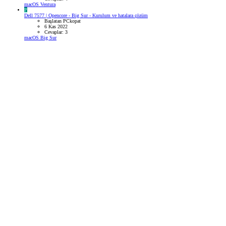
macOS Ventura
P
Dell 7577 | Opencore - Big Sur - Kurulum ve hatalara çözüm
Başlatan PCkopat
6 Kas 2022
Cevaplar: 3
macOS Big Sur