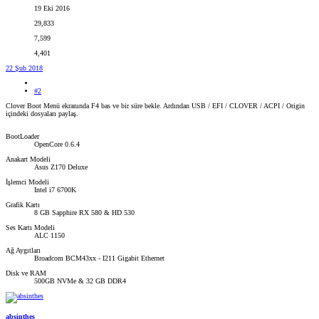
19 Eki 2016
29,833
7,599
4,401
22 Şub 2018
#2
Clover Boot Menü ekranında F4 bas ve bir süre bekle. Ardından USB / EFI / CLOVER / ACPI / Origin
içindeki dosyaları paylaş.
BootLoader
OpenCore 0.6.4
Anakart Modeli
Asus Z170 Deluxe
İşlemci Modeli
Intel i7 6700K
Grafik Kartı
8 GB Sapphire RX 580 & HD 530
Ses Kartı Modeli
ALC 1150
Ağ Aygıtları
Broadcom BCM43xx - I211 Gigabit Ethernet
Disk ve RAM
500GB NVMe & 32 GB DDR4
absinthes