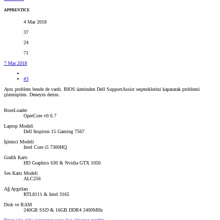
APPRENTICE
4 Mar 2018
37
24
71
7 Mar 2018
#3
Aynı problem bende de vardı. BIOS üzerinden Dell SupportAssist seçeneklerini kapatarak problemi
çözmüştüm. Deneyin derim.
BootLoader
OperCore v0.6.7
Laptop Modeli
Dell Inspiron 15 Gaming 7567
İşlemci Modeli
Intel Core i5 7300HQ
Grafik Kartı
HD Graphics 630 & Nvidia GTX 1050
Ses Kartı Modeli
ALC256
Ağ Aygıtları
RTL8111 & Intel 3165
Disk ve RAM
240GB SSD & 16GB DDR4 2400MHz