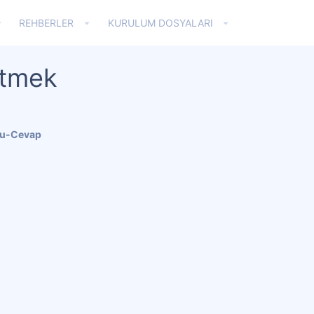
REHBERLER
KURULUM DOSYALARI
ltmek
ru-Cevap