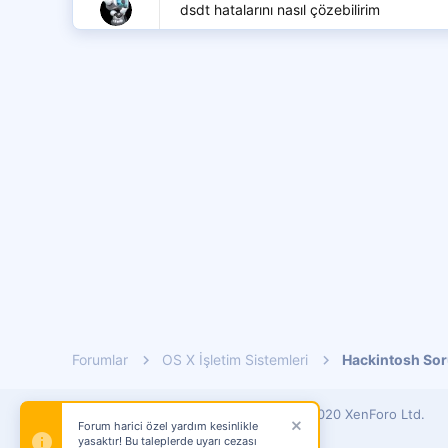
dsdt hatalarını nasıl çözebilirim
Forumlar
OS X İşletim Sistemleri
Hackintosh So
®
Forum software by XenForo
© 2010-2020 XenForo Ltd.
Forum harici özel yardım kesinlikle
Build Signature
© By
XenTR
yasaktır! Bu taleplerde uyarı cezası