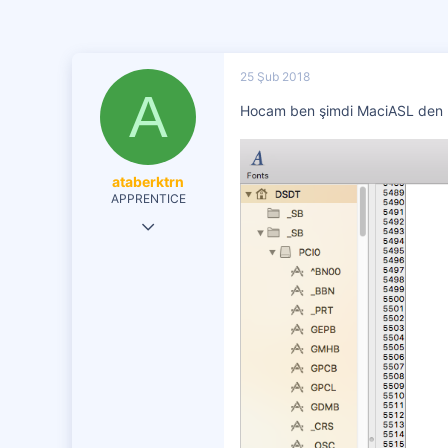
25 Şub 2018
A
Hocam ben şimdi MaciASL den n
ataberktrn
APPRENTICE
13 Şub 2018
17
0
0
37