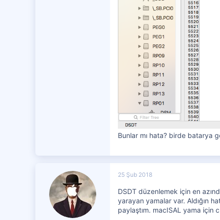
Bunlar mı hata? birde batarya g
25 Şub 2018
DSDT düzenlemek için en azından
yarayan yamalar var. Aldığın hat
paylaştım. macISAL yama için c