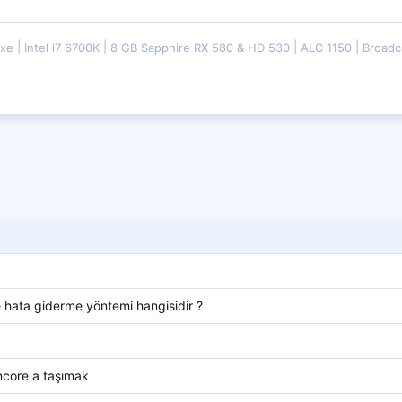
uxe
Intel i7 6700K
8 GB Sapphire RX 580 & HD 530
ALC 1150
Broadc
hata giderme yöntemi hangisidir ?
ncore a taşımak