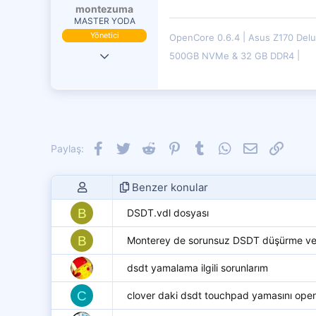
montezuma
MASTER YODA
Yönetici
OpenCore 0.6.4
Asus Z170 Del
19 Eki 2016
500GB NVMe & 32 GB DDR4
29,833
7,599
4,401
Facebook
Twitter
Reddit
Pinterest
Tumblr
WhatsApp
E-posta
Link
Paylaş:
Benzer konular
B
DSDT.vdl dosyası
B
Monterey de sorunsuz DSDT düşürme ve 
dsdt yamalama ilgili sorunlarım
C
clover daki dsdt touchpad yamasını ope