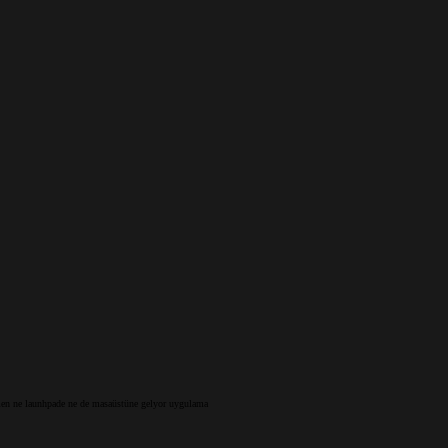
men ne launhpade ne de masaüstüne gelyor uygulama