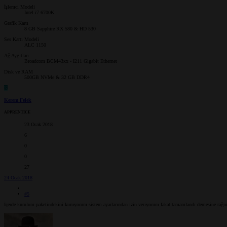
İşlemci Modeli
Intel i7 6700K
Grafik Kartı
8 GB Sapphire RX 580 & HD 530
Ses Kartı Modeli
ALC 1150
Ağ Aygıtları
Broadcom BCM43xx - I211 Gigabit Ethernet
Disk ve RAM
500GB NVMe & 32 GB DDR4
K
Kerem Felek
APPRENTICE
23 Ocak 2018
6
0
0
27
24 Ocak 2018
#5
İçerde kurulum paketindekini kuruyorum sistem ayarlarından izin veriyorum fakat tamamlandı demesine rağ