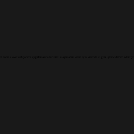
en sonra clover cofigorator uygulamasına bir türlü ulaşamadım onun için videoda ki gibi işleme devam edemiyo