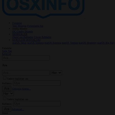
Forumlar
Yeni Mesajlar
Forumlarda Ara
confıg düzenle
OC Config Düzenle
REHBERLER
OpenCore Rehberler
Clover Rehberler
KURULUM DOSYALARI
macOS Tahoe
macOS Sequoia
macOS Sonoma
macOS Ventura
macOS Monterey
macOS Big Sur
Forumlar
Giriş Yap
Kayıt Ol
Ara
Sadece başlıkları ara
Kullanıcı:
Ara
Gelişmiş Arama...
Sadece başlıkları ara
Kullanıcı:
Ara
Advanced...
Menü