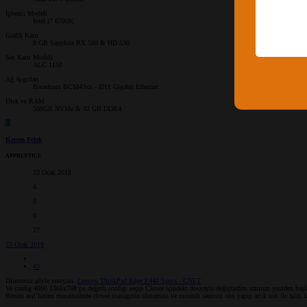
İşlemci Modeli
Intel i7 6700K
Grafik Kartı
8 GB Sapphire RX 580 & HD 530
Ses Kartı Modeli
ALC 1150
Ağ Aygıtları
Broadcom BCM43xx - I211 Gigabit Ethernet
Disk ve RAM
500GB NVMe & 32 GB DDR4
K
Kerem Felek
APPRENTICE
23 Ocak 2018
6
0
0
27
23 Ocak 2018
#3
Dilerseniz şöyle vereyim.
Lenovo ThinkPad Edge E440 Specs - CNET
Ve config 4000 1366x768 px değerli configi seçip Clover içindeki dosyayla değiştirdim sanırım yeniden baş
Benim asıl hatam masaüstünde clover managerin olmaması ve mounth sanırım onu yapıp artık usb ile işim k