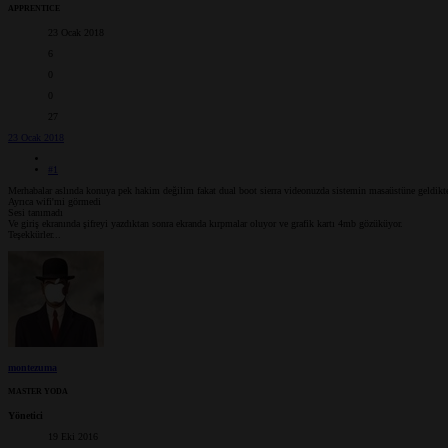
APPRENTICE
23 Ocak 2018
6
0
0
27
23 Ocak 2018
#1
Merhabalar aslında konuya pek hakim değilim fakat dual boot sierra videonuzda sistemin masaüstüne geldikt
Ayrıca wifi'mi görmedi
Sesi tanımadı
Ve giriş ekranında şifreyi yazdıktan sonra ekranda kırpmalar oluyor ve grafik kartı 4mb gözüküyor.
Teşekkürler...
montezuma
MASTER YODA
Yönetici
19 Eki 2016