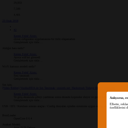
29,833
7,599
4,401
23 Ocak 2018
#2
Kerem Felek' Alıntı:
clover cofigorator uygulamasına bir türlü ulaşamadım
Genişletmek için tıkla ...
Aldığın hata nedir?
Kerem Felek' Alıntı:
Ayrıca wifi'mi görmedi
Genişletmek için tıkla ...
Wi-Fi kartının modeli nedir?
Kerem Felek' Alıntı:
Sesi tanımadı
Genişletmek için tıkla ...
Ses için;
[Video Rehber] VoodooHDA ile Ses Tanıtmak | osxinfo.net: Hackintosh Türkiye Destek Platformu
Kerem Felek' Alıntı:
Ve giriş ekranında şifreyi yazdıktan sonra ekranda kırpmalar oluyor ve grafik kartı 4mb gözüküyor.
Anlıyoruz, re
Genişletmek için tıkla ...
Elbette, rekl
USB / EFI / Kurulum sonrası araçlar / Config dosyaları içinden sistemine uygun config dosyasını belirle ve
özelliklerini 
BootLoader
OpenCore 0.6.4
Anakart Modeli
Asus Z170 Deluxe