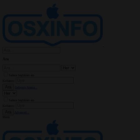
Ara
Sadece başlıkları ara
Kullanıcı:
Ara
Gelişmiş Arama...
Sadece başlıkları ara
Kullanıcı:
Ara
Advanced...
Menü