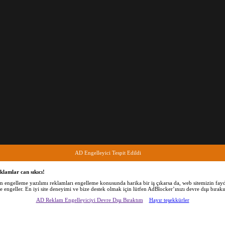
AD Engelleyici Tespit Edildi
klamlar can sıkıcı!
am engelleme yazılımı reklamları engelleme konusunda harika bir iş çıkarsa da, web sitemizin fayd
 ismini config.plist olarak değiştir ve bunu CLOVER içine koy.
de engeller. En iyi site deneyimi ve bize destek olmak için lütfen AdBlocker’ınızı devre dışı bırakı
AD Reklam Engelleyiciyi Devre Dışı Bıraktım
Hayır teşekkürler