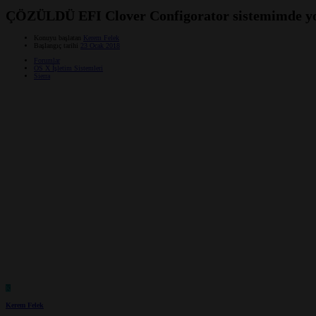
ÇÖZÜLDÜ
EFI Clover Configorator sistemimde y
Konuyu başlatan
Kerem Felek
Başlangıç tarihi
23 Ocak 2018
Forumlar
OS X İşletim Sistemleri
Sierra
K
Kerem Felek