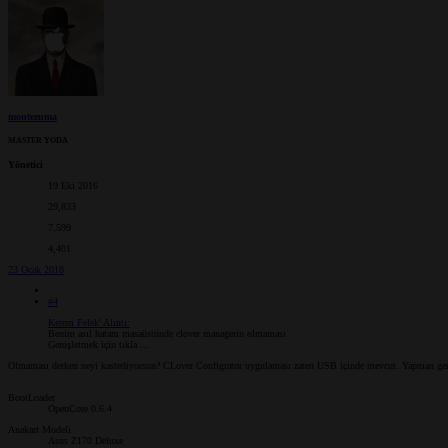
montezuma
MASTER YODA
Yönetici
19 Eki 2016
29,833
7,599
4,401
23 Ocak 2018
#4
Kerem Felek' Alıntı:
Benim asıl hatam masaüstünde clover managerin olmaması
Genişletmek için tıkla ...
Olmaması derken neyi kastediyorsun? CLover Configrator uygulaması zaten USB içinde mevcut. Yapman gere
BootLoader
OpenCore 0.6.4
Anakart Modeli
Asus Z170 Deluxe