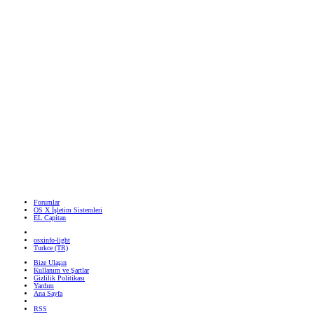
Forumlar
OS X İşletim Sistemleri
EL Capitan
osxinfo-light
Turkce (TR)
Bize Ulaşın
Kullanım ve Şartlar
Gizlilik Politikası
Yardım
Ana Sayfa
RSS