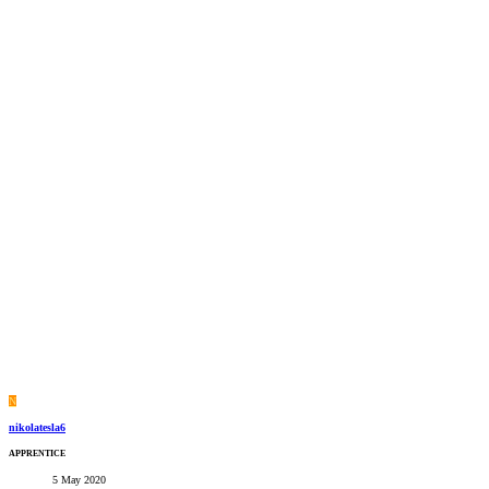
N
nikolatesla6
APPRENTICE
5 May 2020