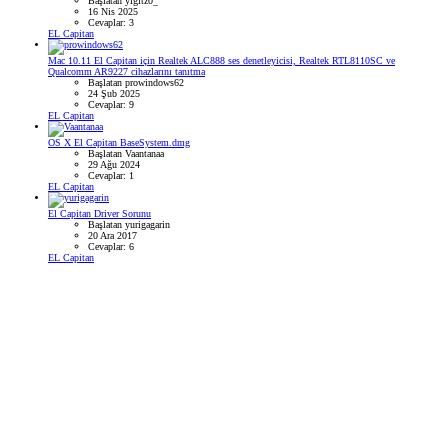
Başlatan yigitz0_
16 Nis 2025
Cevaplar: 3
EL Capitan
Mac 10.11 El Capitan için Realtek ALC888 ses denetleyicisi, Realtek RTL8110SC ve
Qualcomm AR9227 cihazlarını tanıtma
Başlatan prowindows62
24 Şub 2025
Cevaplar: 9
EL Capitan
OS X El Capitan BaseSystem.dmg
Başlatan Vaantanaa
29 Ağu 2024
Cevaplar: 1
EL Capitan
El Capitan Driver Sorunu
Başlatan yurigagarin
20 Ara 2017
Cevaplar: 6
EL Capitan