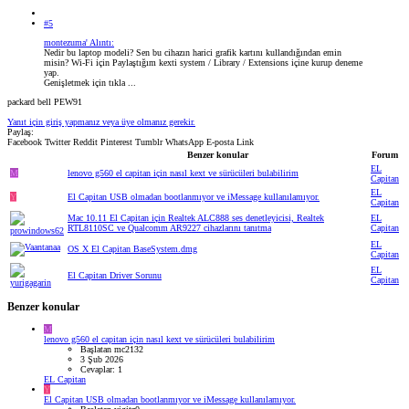
#5
montezuma' Alıntı:
Nedir bu laptop modeli? Sen bu cihazın harici grafik kartını kullandığından emin
misin? Wi-Fi için Paylaştığım kexti system / Library / Extensions içine kurup deneme
yap.
Genişletmek için tıkla ...
packard bell PEW91
Yanıt için giriş yapmanız veya üye olmanız gerekir.
Paylaş:
Facebook
Twitter
Reddit
Pinterest
Tumblr
WhatsApp
E-posta
Link
Benzer konular
Forum
EL
M
lenovo g560 el capitan için nasıl kext ve sürücüleri bulabilirim
Capitan
EL
Y
El Capitan USB olmadan bootlanmıyor ve iMessage kullanılamıyor.
Capitan
Mac 10.11 El Capitan için Realtek ALC888 ses denetleyicisi, Realtek
EL
RTL8110SC ve Qualcomm AR9227 cihazlarını tanıtma
Capitan
EL
OS X El Capitan BaseSystem.dmg
Capitan
EL
El Capitan Driver Sorunu
Capitan
Benzer konular
M
lenovo g560 el capitan için nasıl kext ve sürücüleri bulabilirim
Başlatan mc2132
3 Şub 2026
Cevaplar: 1
EL Capitan
Y
El Capitan USB olmadan bootlanmıyor ve iMessage kullanılamıyor.