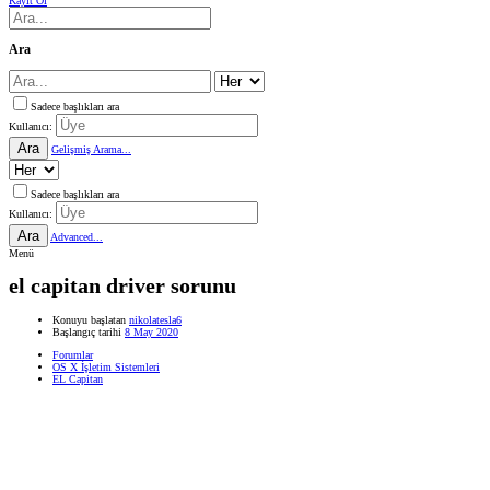
Kayıt Ol
Ara
Sadece başlıkları ara
Kullanıcı:
Ara
Gelişmiş Arama...
Sadece başlıkları ara
Kullanıcı:
Ara
Advanced...
Menü
el capitan driver sorunu
Konuyu başlatan
nikolatesla6
Başlangıç tarihi
8 May 2020
Forumlar
OS X İşletim Sistemleri
EL Capitan