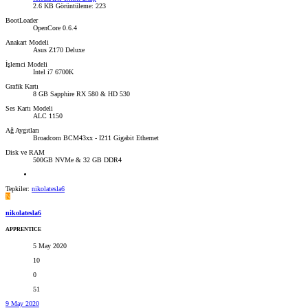
2.6 KB
Görüntüleme: 223
BootLoader
OpenCore 0.6.4
Anakart Modeli
Asus Z170 Deluxe
İşlemci Modeli
Intel i7 6700K
Grafik Kartı
8 GB Sapphire RX 580 & HD 530
Ses Kartı Modeli
ALC 1150
Ağ Aygıtları
Broadcom BCM43xx - I211 Gigabit Ethernet
Disk ve RAM
500GB NVMe & 32 GB DDR4
Tepkiler:
nikolatesla6
N
nikolatesla6
APPRENTICE
5 May 2020
10
0
51
9 May 2020