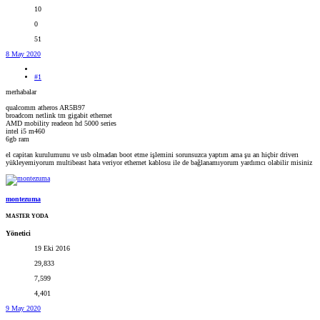
10
0
51
8 May 2020
#1
merhabalar
qualcomm atheros AR5B97
broadcom netlink tm gigabit ethernet
AMD mobility readeon hd 5000 series
intel i5 m460
6gb ram
el capitan kurulumunu ve usb olmadan boot etme işlemini sorunsuzca yaptım ama şu an hiçbir driverı
yükleyemiyorum multibeast hata veriyor ethernet kablosu ile de bağlanamıyorum yardımcı olabilir misiniz
montezuma
MASTER YODA
Yönetici
19 Eki 2016
29,833
7,599
4,401
9 May 2020