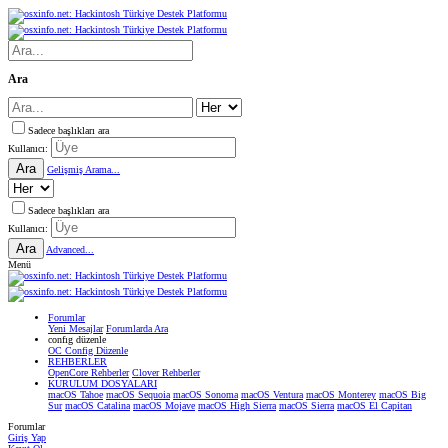
Ara
Sadece başlıkları ara
Kullanıcı:
Ara
Gelişmiş Arama...
Sadece başlıkları ara
Kullanıcı:
Ara
Advanced...
Menü
Forumlar
Yeni Mesajlar
Forumlarda Ara
confıg düzenle
OC Config Düzenle
REHBERLER
OpenCore Rehberler
Clover Rehberler
KURULUM DOSYALARI
macOS Tahoe
macOS Sequoia
macOS Sonoma
macOS Ventura
macOS Monterey
macOS Big
Sur
macOS Catalina
macOS Mojave
macOS High Sierra
macOS Sierra
macOS El Capitan
Forumlar
Giriş Yap