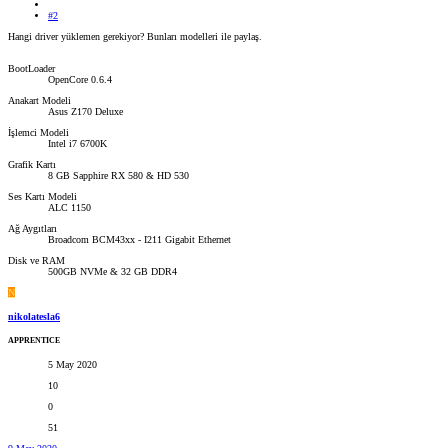
#2
Hangi driver yüklemen gerekiyor? Bunları modelleri ile paylaş.
BootLoader
OpenCore 0.6.4
Anakart Modeli
Asus Z170 Deluxe
İşlemci Modeli
Intel i7 6700K
Grafik Kartı
8 GB Sapphire RX 580 & HD 530
Ses Kartı Modeli
ALC 1150
Ağ Aygıtları
Broadcom BCM43xx - I211 Gigabit Ethernet
Disk ve RAM
500GB NVMe & 32 GB DDR4
N
nikolatesla6
APPRENTICE
5 May 2020
10
0
51