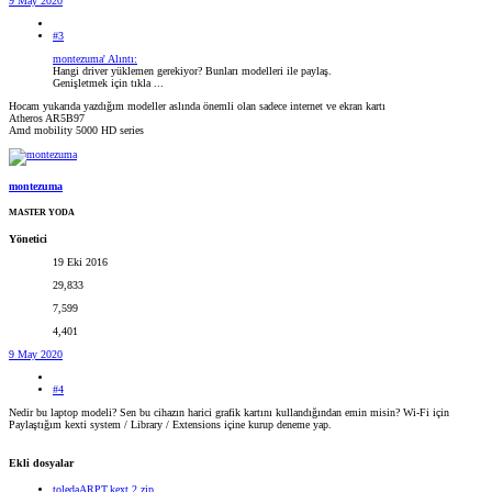
9 May 2020
#3
montezuma' Alıntı:
Hangi driver yüklemen gerekiyor? Bunları modelleri ile paylaş.
Genişletmek için tıkla ...
Hocam yukarıda yazdığım modeller aslında önemli olan sadece internet ve ekran kartı
Atheros AR5B97
Amd mobility 5000 HD series
montezuma
MASTER YODA
Yönetici
19 Eki 2016
29,833
7,599
4,401
9 May 2020
#4
Nedir bu laptop modeli? Sen bu cihazın harici grafik kartını kullandığından emin misin? Wi-Fi için
Paylaştığım kexti system / Library / Extensions içine kurup deneme yap.
Ekli dosyalar
toledaARPT.kext 2.zip