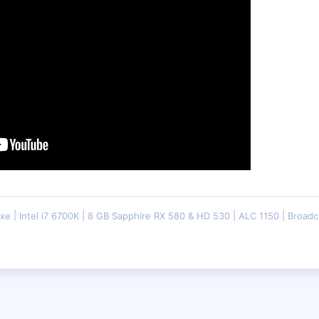
uxe
Intel i7 6700K
8 GB Sapphire RX 580 & HD 530
ALC 1150
Broadc