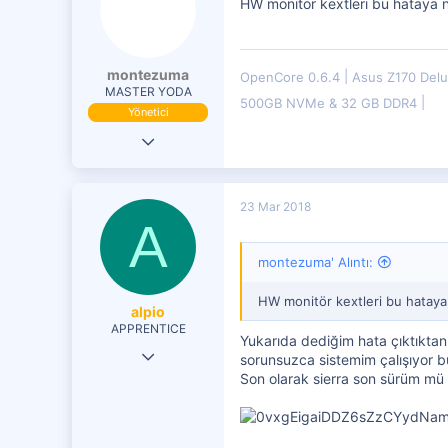
HW monitör kextleri bu hataya n
montezuma
OpenCore 0.6.4
Asus Z170 Del
MASTER YODA
500GB NVMe & 32 GB DDR4
Yönetici
19 Eki 2016
29,833
7,599
23 Mar 2018
A
4,401
montezuma' Alıntı:
HW monitör kextleri bu hataya
alpio
APPRENTICE
Yukarıda dediğim hata çıktıktan
3 Ara 2017
sorunsuzca sistemim çalışıyor b
Son olarak sierra son sürüm mü 
40
5
0