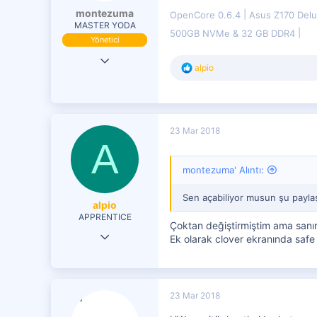
montezuma
OpenCore 0.6.4
Asus Z170 Del
MASTER YODA
500GB NVMe & 32 GB DDR4
Yönetici
19 Eki 2016
T
alpio
29,833
e
p
7,599
k
i
4,401
l
23 Mar 2018
e
A
r
:
montezuma' Alıntı:
Sen açabiliyor musun şu paylaş
alpio
APPRENTICE
Çoktan değiştirmiştim ama sanı
3 Ara 2017
Ek olarak clover ekranında safe
40
5
23 Mar 2018
0