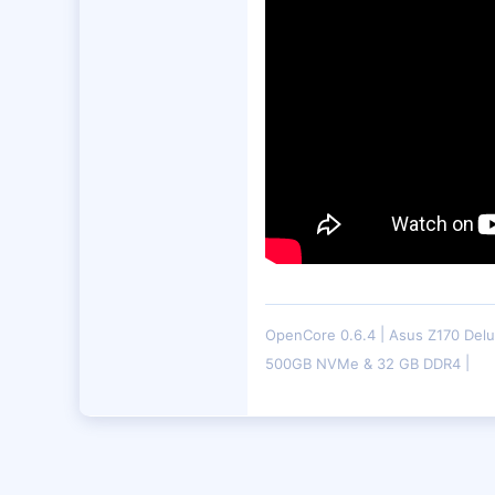
7,599
4,401
OpenCore 0.6.4
Asus Z170 Del
500GB NVMe & 32 GB DDR4