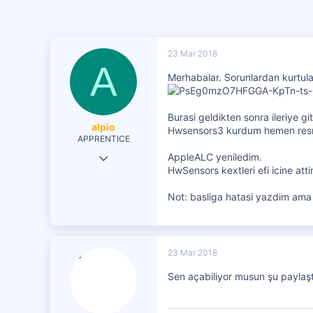
23 Mar 2018
A
Merhabalar. Sorunlardan kurtula
Burasi geldikten sonra ileriye gi
alpio
Hwsensors3 kurdum hemen resr
APPRENTICE
3 Ara 2017
AppleALC yeniledim.
HwSensors kextleri efi icine a
40
Not: basliga hatasi yazdim ama 
5
0
23 Mar 2018
Sen açabiliyor musun şu paylaşt