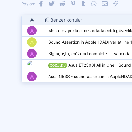
Facebook
Twitter
Reddit
Pinterest
Tumblr
WhatsApp
E-posta
Link
Paylaş:
Benzer konular
A
Monterey yüklü cihazlardada ciddi güvenli
A
Sound Assertion in AppleHDADriver at line 
A
Blg açılışta, en1: dad complete .... satırında
Asus ET2300I All in One - Sound 
ÇÖZÜLDÜ
A
Asus N53S - sound assertion in AppleHDADr