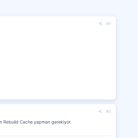
#1
#2
aman Rebuild Cache yapman gerekiyor.