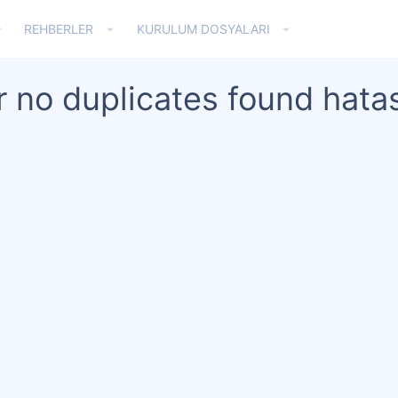
REHBERLER
KURULUM DOSYALARI
 no duplicates found hatas