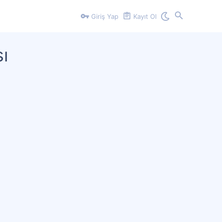
Giriş Yap
Kayıt Ol
ı