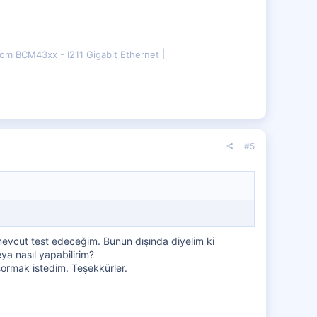
om BCM43xx - I211 Gigabit Ethernet
#5
 mevcut test edeceğim. Bunun dışında diyelim ki
ya nasıl yapabilirim?
sormak istedim. Teşekkürler.