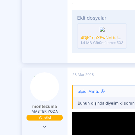
.
Ekli dosyalar
4DjK1rlpXEwNntbJwQBgdMT20ab6CohG.jpeg
1.4 MB
Görüntüleme: 503
23 Mar 2018
alpio' Alıntı:
Bunun dışında diyelim ki sorun
montezuma
MASTER YODA
Yönetici
19 Eki 2016
29,833