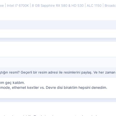
uxe
Intel i7 6700K
8 GB Sapphire RX 580 & HD 530
ALC 1150
Broadc
tığın resmi? Geçerli bir resim adresi ile resimlerini paylaş. Ve her zam
rım geç kaldım.
 mode, ethernet kextler vs. Devre disi biraktim hepsini denedim.