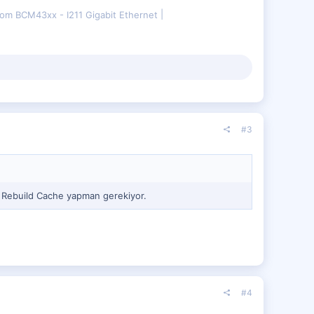
om BCM43xx - I211 Gigabit Ethernet
#3
an Rebuild Cache yapman gerekiyor.
#4