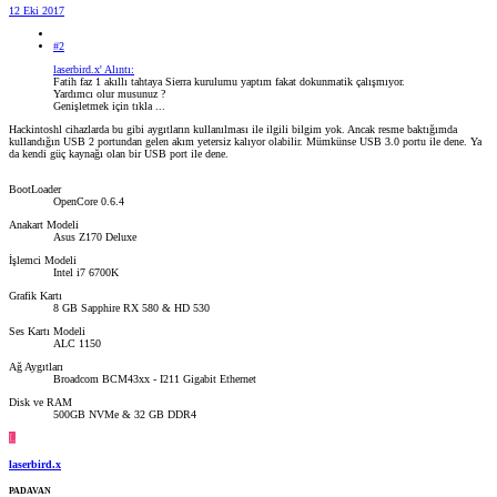
12 Eki 2017
#2
laserbird.x' Alıntı:
Fatih faz 1 akıllı tahtaya Sierra kurulumu yaptım fakat dokunmatik çalışmıyor.
Yardımcı olur musunuz ?
Genişletmek için tıkla ...
Hackintoshl cihazlarda bu gibi aygıtların kullanılması ile ilgili bilgim yok. Ancak resme baktığımda
kullandığın USB 2 portundan gelen akım yetersiz kalıyor olabilir. Mümkünse USB 3.0 portu ile dene. Ya
da kendi güç kaynağı olan bir USB port ile dene.
BootLoader
OpenCore 0.6.4
Anakart Modeli
Asus Z170 Deluxe
İşlemci Modeli
Intel i7 6700K
Grafik Kartı
8 GB Sapphire RX 580 & HD 530
Ses Kartı Modeli
ALC 1150
Ağ Aygıtları
Broadcom BCM43xx - I211 Gigabit Ethernet
Disk ve RAM
500GB NVMe & 32 GB DDR4
L
laserbird.x
PADAVAN