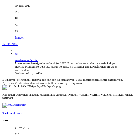
10 Tem 2017
112
46
71
33
Trabzon
12 Eki 2017
#3
montezuma' Alıntı:
Ancak resme baktığımda kullandığın USB 2 portundan gelen akım yetersiz kalıyor
olabilir. Mümkünse USB 3.0 portu ile dene. Ya da kendi güç kaynağı olan bir USB
port ile dene.
Genişletmek için tıkla ...
Bilgisayar, dokunmatik tahtaya ozel bir port ile baglaniyor. Bunu maalesef degistirme sansim yok.
Ayrica usb2.0da zaten standart olarak 500ma verir diye biliyorum.
Pid degeri 0c20 olan tahtadaki dokunmatik surucusu. Kurdum yonetim yazilimi yuklendi ama aygit olarak
tanimadi.
ResidentBomb
JEDI
9 Tem 2017
218