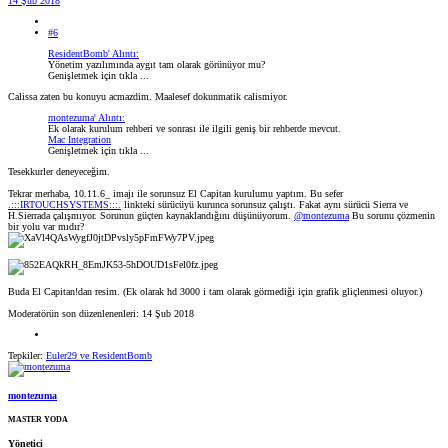
14 Şub 2018
#6
ResidentBomb' Alıntı:
Yönetim yazılımında aygıt tam olarak görünüyor mu?
Genişletmek için tıkla ...
Calissa zaten bu konuyu acmazdim. Maalesef dokunmatik calismiyor.
montezuma' Alıntı:
Ek olarak kurulum rehberi ve sonrası ile ilgili geniş bir rehberde mevcut.
Mac Integration
Genişletmek için tıkla ...
Tesekkurler deneyeceğim.
Tekrar merhaba, 10.11.6_ imajı ile sorunsuz El Capitan kurulumu yaptım. Bu sefer
.:::IRTOUCHSYSTEMS:::.
linkteki sürücüyü kurunca sorunsuz çalıştı. Fakat aynı sürücü Sierra ve
H.Sierrada çalışmıyor. Sorunun güçten kaynaklandığını düşünüyorum.
@montezuma
Bu sorunu çözmenin
bir yolu var mıdır?
Buda El Capitan!dan resim. (Ek olarak hd 3000 i tam olarak görmediği için grafik gliçlenmesi oluyor.)
Moderatörün son düzenlenenleri:
14 Şub 2018
Tepkiler:
Euler29
ve
ResidentBomb
montezuma
MASTER YODA
Yönetici