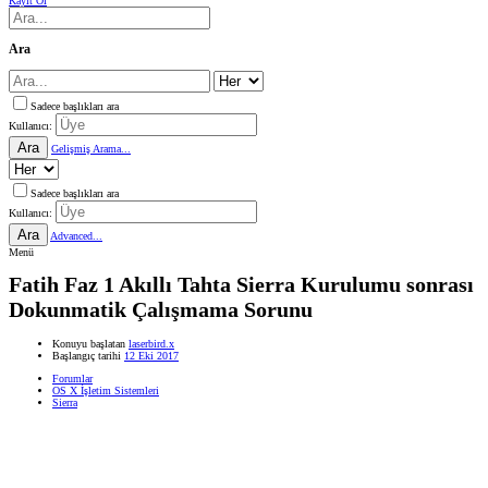
Kayıt Ol
Ara
Sadece başlıkları ara
Kullanıcı:
Ara
Gelişmiş Arama...
Sadece başlıkları ara
Kullanıcı:
Ara
Advanced...
Menü
Fatih Faz 1 Akıllı Tahta Sierra Kurulumu sonrası
Dokunmatik Çalışmama Sorunu
Konuyu başlatan
laserbird.x
Başlangıç tarihi
12 Eki 2017
Forumlar
OS X İşletim Sistemleri
Sierra