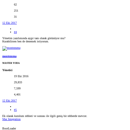
62
251
31
12 Eki 2017
#4
Yönetim yazılımında aygıt tam olarak görünüyor mu?
Kurabilirsen ben de denemek istiyorum.
montezuma
MASTER YODA
Yönetici
19 Eki 2016
29,833
7,599
4,401
12 Eki 2017
#5
Ek olarak kurulum rehberi ve sonrası ile ilgili geniş bir rehberde mevcut.
Mac Integration
BootLoader