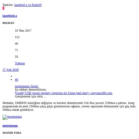
Tepkiler:
laserbird.x
ve
Euler29
L
laserbird.x
PADAVAN
10 Tem 2017
112
46
71
33
Trabzon
17 Şub 2018
#8
montezuma' Alıntı:
Şu rehberi deneyebilirsin.
[Guide] USB power property injection for Sierra (and later) | tonymacx86.com
Genişletmek için tıkla ...
Merhaba, SMBIOS kimliğimi değiştim ve kextleri düzenleyerek Usb Bus poweri 2100ma a çektim. Ioreg
programında da artık 2100ma çıkış güçü göstermesine rağmen, sistem raporunda dokunmatik için güç hala
500ma olarak gözüküyor.
montezuma
MASTER YODA