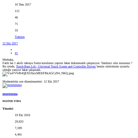
10 Tem 2017
112
46
71
33
Trabzon
12 Eki 2017
#1
Merhaba,
Fatih faz 1 akıllı tahtaya Sierra kurulumu yaptım fakat dokunmatik çalışmıyor. Yardımcı olur musunuz ?
Bu sitede,
Touch-Base Ltd - Universal Touch Screen and Controller Drivers
benim sürücümün uyumlu
olduğu yazıyor fakat çalışmadı.
Moderatörün son düzenlenenleri:
12 Eki 2017
montezuma
MASTER YODA
Yönetici
19 Eki 2016
29,833
7,599
4,401