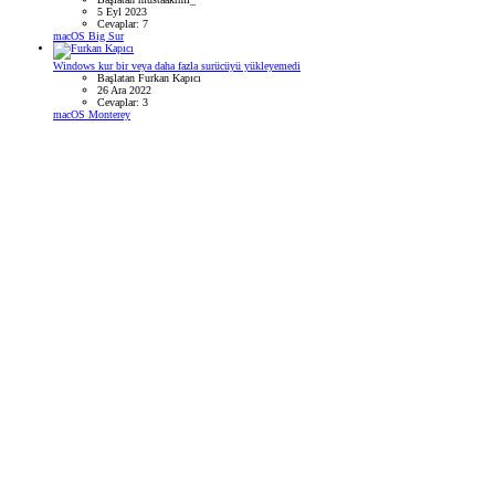
5 Eyl 2023
Cevaplar: 7
macOS Big Sur
Windows kur bir veya daha fazla surücüyü yükleyemedi
Başlatan Furkan Kapıcı
26 Ara 2022
Cevaplar: 3
macOS Monterey