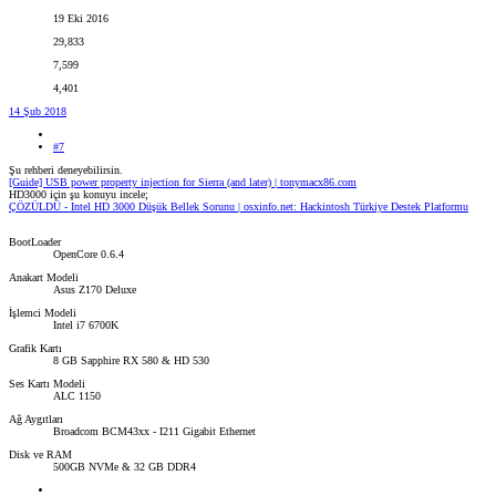
19 Eki 2016
29,833
7,599
4,401
14 Şub 2018
#7
Şu rehberi deneyebilirsin.
[Guide] USB power property injection for Sierra (and later) | tonymacx86.com
HD3000 için şu konuyu incele;
ÇÖZÜLDÜ - Intel HD 3000 Düşük Bellek Sorunu | osxinfo.net: Hackintosh Türkiye Destek Platformu
BootLoader
OpenCore 0.6.4
Anakart Modeli
Asus Z170 Deluxe
İşlemci Modeli
Intel i7 6700K
Grafik Kartı
8 GB Sapphire RX 580 & HD 530
Ses Kartı Modeli
ALC 1150
Ağ Aygıtları
Broadcom BCM43xx - I211 Gigabit Ethernet
Disk ve RAM
500GB NVMe & 32 GB DDR4