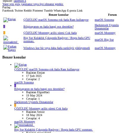
Tepkiler:
laserbird.x
Yanıt için giriş yapmanız veya üye olmanız gerekir.
Paylaş:
Facebook
Twitter
Reddit
Pinterest
Tumblr
WhatsApp
E-posta
Link
Benzer konular
Forum
ÇÖZÜLDÜ
macOS Sonoma cok fazla Ram kullanıyor
macOS Sonoma
Hackintosh Uyumlu
E
Bilgisayarım en fazla hangi osx destekler?
Donanımlar
S
ÇÖZÜLDÜ
Monterey acilis süresi Cok fazla
macOS Monterey
Big Sur Kulaklık Çıkışında Başlıyor / Boşta fazla GPU
macOS Big Sur
ısınması.
Windows kur bir veya daha fazla surücüyü yükleyemedi
macOS Monterey
Benzer konular
ÇÖZÜLDÜ
macOS Sonoma cok fazla Ram kullanıyor
Başlatan Emjan
17 Şub 2025
Cevaplar: 2
macOS Sonoma
E
Bilgisayarım en fazla hangi osx destekler?
Başlatan ElgunHaci
19 May 2024
Cevaplar: 1
Hackintosh Uyumlu Donanımlar
S
ÇÖZÜLDÜ
Monterey acilis süresi Cok fazla
Başlatan Sessiz
18 May 2024
Cevaplar: 4
macOS Monterey
Big Sur Kulaklık Çıkışında Başlıyor / Boşta fazla GPU ısınması.
Başlatan mustaakrml_