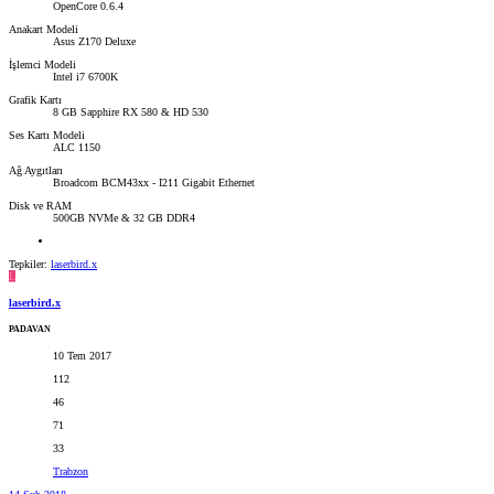
OpenCore 0.6.4
Anakart Modeli
Asus Z170 Deluxe
İşlemci Modeli
Intel i7 6700K
Grafik Kartı
8 GB Sapphire RX 580 & HD 530
Ses Kartı Modeli
ALC 1150
Ağ Aygıtları
Broadcom BCM43xx - I211 Gigabit Ethernet
Disk ve RAM
500GB NVMe & 32 GB DDR4
Tepkiler:
laserbird.x
L
laserbird.x
PADAVAN
10 Tem 2017
112
46
71
33
Trabzon