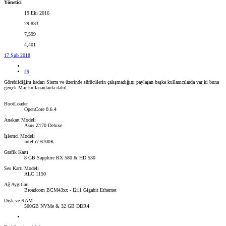
Yönetici
19 Eki 2016
29,833
7,599
4,401
17 Şub 2018
#9
Görebildiğim kadarı Sierra ve üzerinde sürücülerin çalışmadığını paylaşan başka kullanıcılarda var ki buna
gerçek Mac kullananlarda dahil.
BootLoader
OpenCore 0.6.4
Anakart Modeli
Asus Z170 Deluxe
İşlemci Modeli
Intel i7 6700K
Grafik Kartı
8 GB Sapphire RX 580 & HD 530
Ses Kartı Modeli
ALC 1150
Ağ Aygıtları
Broadcom BCM43xx - I211 Gigabit Ethernet
Disk ve RAM
500GB NVMe & 32 GB DDR4