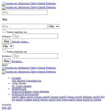
Ara
Sadece başlıkları ara
Kullanıcı:
Ara
Gelişmiş Arama...
Sadece başlıkları ara
Kullanıcı:
Ara
Advanced...
Menü
Forumlar
Yeni Mesajlar
Forumlarda Ara
confıg düzenle
OC Config Düzenle
REHBERLER
OpenCore Rehberler
Clover Rehberler
KURULUM DOSYALARI
macOS Tahoe
macOS Sequoia
macOS Sonoma
macOS Ventura
macOS Monterey
macOS Big
Sur
macOS Catalina
macOS Mojave
macOS High Sierra
macOS Sierra
macOS El Capitan
Forumlar
Giriş Yap