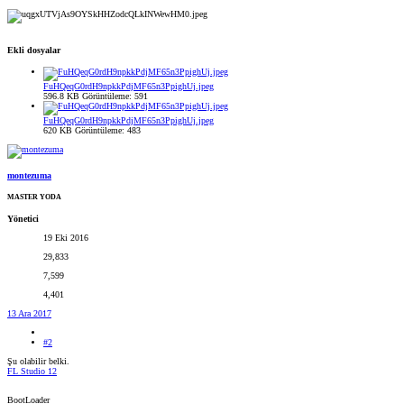
Ekli dosyalar
FuHQeqG0rdH9npkkPdjMF65n3PpighUj.jpeg
596.8 KB
Görüntüleme: 591
FuHQeqG0rdH9npkkPdjMF65n3PpighUj.jpeg
620 KB
Görüntüleme: 483
montezuma
MASTER YODA
Yönetici
19 Eki 2016
29,833
7,599
4,401
13 Ara 2017
#2
Şu olabilir belki.
FL Studio 12
BootLoader