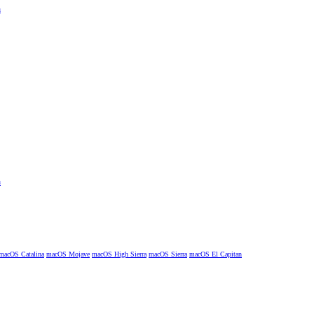
macOS Catalina
macOS Mojave
macOS High Sierra
macOS Sierra
macOS El Capitan