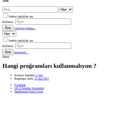
Ara
Sadece başlıkları ara
Kullanıcı:
Ara
Gelişmiş Arama...
Sadece başlıkları ara
Kullanıcı:
Ara
Advanced...
Menü
Hangi proğramları kullanmalıyım ?
Konuyu başlatan
Cyrex
Başlangıç tarihi
13 Ara 2017
Forumlar
OS X İşletim Sistemleri
Hackintosh Soru-Cevap