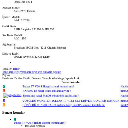
OpenCore 0.6.4
Anakart Modeli
Asus Z170 Deluxe
İşlemci Modeli
Intel i7 6700K
Grafik Kartı
8 GB Sapphire RX 580 & HD 530
Ses Kartı Modeli
ALC 1150
Ağ Aygıtları
Broadcom BCM43xx - I211 Gigabit Ethernet
Disk ve RAM
500GB NVMe & 32 GB DDR4
Tepkiler:
ferit34
Yanıt için giriş yapmanız veya üye olmanız gerekir.
Paylaş:
Facebook
Twitter
Reddit
Pinterest
Tumblr
WhatsApp
E-posta
Link
Benzer konular
C
Tulpar T7 V20.4 Hangi sistemi kurmalıyım?
Hacki
K
RX 6600 ile hangi kext'i kullanmalıyım ?
macOS
Sistemime hangi MacOS sürümünü kurabilirim?
Hacki
A
ÇÖZÜLDÜ
MONSTER TULPAR T7 V13.1 SES DRİVER HANGİ SİSTEM OUR
macOS
K
ÇÖZÜLDÜ
R5 1600 RX570 sisteme hangi macOS sürümü kurulabilir?
macOS
Benzer konular
C
Tulpar T7 V20.4 Hangi sistemi kurmalıyım?
Başlatan clrpeora