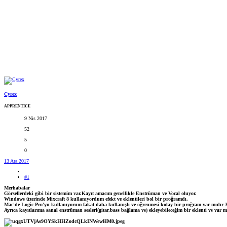
Cyrex
APPRENTICE
9 Nis 2017
52
5
0
13 Ara 2017
#1
Merhabalar
Görsellerdeki gibi bir sistemim var.Kayıt amacım genellikle Enstrüman ve Vocal oluyor.
Windows üzerinde Mixcraft 8 kullanıyordum efekt ve eklentileri bol bir proğramdı.
Mac'de Logic Pro'yu kullanıyorum fakat daha kullanışlı ve öğrenmesi kolay bir proğram var mıdır 
Ayrıca kayıtlarıma sanal enstrüman sesleri(gitar,bass bağlama vs) ekleyebileceğim bir eklenti vs var m