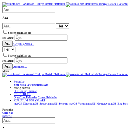
Ara
Sadece başlıkları ara
Kullanıcı:
Ara
Gelişmiş Arama...
Sadece başlıkları ara
Kullanıcı:
Ara
Advanced...
Menü
Forumlar
Yeni Mesajlar
Forumlarda Ara
confıg düzenle
OC Config Düzenle
REHBERLER
OpenCore Rehberler
Clover Rehberler
KURULUM DOSYALARI
macOS Tahoe
macOS Sequoia
macOS Sonoma
macOS Ventura
macOS Monterey
macOS Big Sur
Forumlar
Giriş Yap
Kayıt Ol