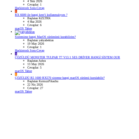
4 Tem 2026
Cevaplar: 1
Hackintosh Soru-Cevap
K
RX 6600 ile hangi kext'i kullanmalıyım ?
Başlatan KZLTRK
4 Haz 2026
Cevaplar: 6
macOS Tahoe
Sistemime hangi MacOS sürümünü kurabilirim?
Başlatan yahyabektas
19 May 2026
Cevaplar: 1
Hackintosh Soru-Cevap
A
ÇÖZÜLDÜ
MONSTER TULPAR T7 V13.1 SES DRİVER HANGİ SİSTEM OUR
Başlatan Ashra
13 May 2026
Cevaplar: 5
macOS Tahoe
K
ÇÖZÜLDÜ
R5 1600 RX570 sisteme hangi macOS sürümü kurulabilir?
Başlatan KırmızıPikachu
22 Nis 2026
Cevaplar: 27
macOS Tahoe