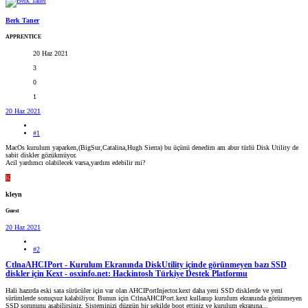
Berk Taner
APPRENTICE
20 Haz 2021
3
0
1
20 Haz 2021
#1
MacOs kurulum yaparken,(BigSur,Catalina,Hugh Sierra) bu üçünü denedim am abur türlü Disk Utility de
sabit diskler gözükmüyor.
Acil yardımcı olabilecek varsa,yardım edebilir mi?
K
kleyn
Guest
20 Haz 2021
#2
CtlnaAHCIPort - Kurulum Ekranında DiskUtility içinde görünmeyen bazı SSD
diskler için Kext - osxinfo.net: Hackintosh Türkiye Destek Platformu
Hali hazırda eski sata sürücüler için var olan AHCIPortInjector.kext daha yeni SSD disklerde ve yeni
sürümlerde sonuçsuz kalabiliyor. Bunun için CtlnaAHCIPort.kext kullanıp kurulum ekranında görünmeyen
SSD sorununu aşabilirsiniz. Sisteminizi düzgün bir şekilde boot ettiniz ve kurulum ekranına...