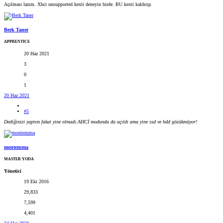
Açılması lazım. Xhci unsupported kexti deneyin birde. BU kexti kaldırıp.
Berk Taner
APPRENTICE
20 Haz 2021
3
0
1
20 Haz 2021
#5
Dediğinizi yaptım fakat yine olmadı.AHCİ modunda da açıldı ama yine ssd ve hdd gözükmüyor!
montezuma
MASTER YODA
Yönetici
19 Eki 2016
29,833
7,599
4,401