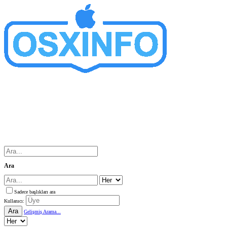
Ara
Sadece başlıkları ara
Kullanıcı:
Ara
Gelişmiş Arama...