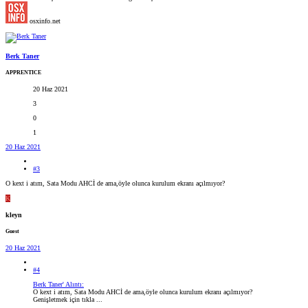
osxinfo.net
Berk Taner
APPRENTICE
20 Haz 2021
3
0
1
20 Haz 2021
#3
O kext i atım, Sata Modu AHCİ de ama,öyle olunca kurulum ekranı açılmıyor?
K
kleyn
Guest
20 Haz 2021
#4
Berk Taner' Alıntı:
O kext i atım, Sata Modu AHCİ de ama,öyle olunca kurulum ekranı açılmıyor?
Genişletmek için tıkla ...