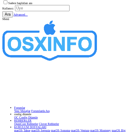
Sadece başlıkları ara
Kullanıcı:
Ara
Advanced...
Menü
Forumlar
Yeni Mesajlar
Forumlarda Ara
confıg düzenle
OC Config Düzenle
REHBERLER
OpenCore Rehberler
Clover Rehberler
KURULUM DOSYALARI
macOS Tahoe
macOS Sequoia
macOS Sonoma
macOS Ventura
macOS Monterey
macOS Big