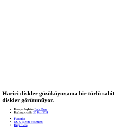
Harici diskler gözüküyor,ama bir türlü sabit
diskler görünmüyor.
Konuyu başlatan
Berk Taner
Başlangıç tarihi
20 Haz 2021
Forumlar
OS X İşletim Sistemleri
High Sierra