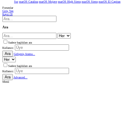
Sur
macOS Catalina
macOS Mojave
macOS High Sierra
macOS Sierra
macOS El Capitan
Forumlar
Giriş Yap
Kayıt Ol
Ara
Sadece başlıkları ara
Kullanıcı:
Ara
Gelişmiş Arama...
Sadece başlıkları ara
Kullanıcı:
Ara
Advanced...
Menü