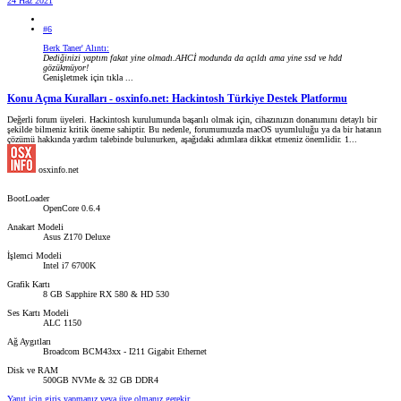
24 Haz 2021
#6
Berk Taner' Alıntı:
Dediğinizi yaptım fakat yine olmadı.AHCİ modunda da açıldı ama yine ssd ve hdd
gözükmüyor!
Genişletmek için tıkla ...
Konu Açma Kuralları - osxinfo.net: Hackintosh Türkiye Destek Platformu
Değerli forum üyeleri. Hackintosh kurulumunda başarılı olmak için, cihazınızın donanımını detaylı bir
şekilde bilmeniz kritik öneme sahiptir. Bu nedenle, forumumuzda macOS uyumluluğu ya da bir hatanın
çözümü hakkında yardım talebinde bulunurken, aşağıdaki adımlara dikkat etmeniz önemlidir. 1...
osxinfo.net
BootLoader
OpenCore 0.6.4
Anakart Modeli
Asus Z170 Deluxe
İşlemci Modeli
Intel i7 6700K
Grafik Kartı
8 GB Sapphire RX 580 & HD 530
Ses Kartı Modeli
ALC 1150
Ağ Aygıtları
Broadcom BCM43xx - I211 Gigabit Ethernet
Disk ve RAM
500GB NVMe & 32 GB DDR4
Yanıt için giriş yapmanız veya üye olmanız gerekir.