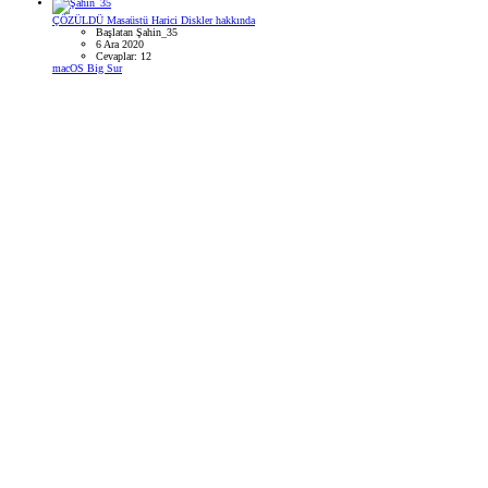
ÇÖZÜLDÜ
Masaüstü Harici Diskler hakkında
Başlatan Şahin_35
6 Ara 2020
Cevaplar: 12
macOS Big Sur