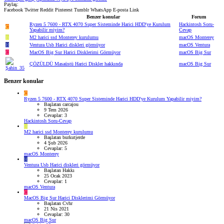
Paylaş:
Facebook
Twitter
Reddit
Pinterest
Tumblr
WhatsApp
E-posta
Link
Benzer konular
Forum
Ryzen 5 7600 - RTX 4070 Super Sisteminde Harici HDD'ye Kurulum
Hackintosh Soru-
C
Yapabilir miyim?
Cevap
B
M2 harici ssd Monterey kurulumu
macOS Monterey
H
Ventura Usb Harici diskleri görmüyor
macOS Ventura
C
MacOS Big Sur Harici Disklerimi Görmüyor
macOS Big Sur
ÇÖZÜLDÜ
Masaüstü Harici Diskler hakkında
macOS Big Sur
Benzer konular
C
Ryzen 5 7600 - RTX 4070 Super Sisteminde Harici HDD'ye Kurulum Yapabilir miyim?
Başlatan carcajou
9 Tem 2026
Cevaplar: 3
Hackintosh Soru-Cevap
B
M2 harici ssd Monterey kurulumu
Başlatan burkutjerde
4 Şub 2026
Cevaplar: 5
macOS Monterey
H
Ventura Usb Harici diskleri görmüyor
Başlatan Hakkı
25 Ocak 2023
Cevaplar: 1
macOS Ventura
C
MacOS Big Sur Harici Disklerimi Görmüyor
Başlatan Cvhr
21 Nis 2021
Cevaplar: 30
macOS Big Sur