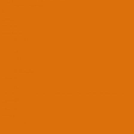
No EDID data found under EdidDiscovered in bootlog
001s : -Completed DumpFilesEdid
S
S10soz_21
MASTER JEDI
MODERATOR
19 Haz 2017
2,364
441
1,851
35
Diyarbakır/Amed
7 Şub 2019
#15
Bios ayarlarında csm ayarı varsa bunu Enable olarak değiştir. Yok ise uefi olan ayarı uefi&Legacy yap.
ardaanil61
APPRENTICE
7 Eki 2018
38