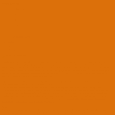
MODERATOR
19 Haz 2017
2,364
441
1,851
35
Diyarbakır/Amed
4 Eyl 2018
#1
Öncelikle bu sorunu ben ilk 10.13.6 high sierrada yaşadım. El Capitandan 10.13.5 high sierraya kadar
böyle bir sorunla karşılaşmamıştım. Bu sorunun çözümünü kendim deneme yanılma yoluyda buldum.
Benim bilgisayarımın DELL Insprion 15 7537 I7 4510U işlemcili ve HD4400 ekran kartı var. Bu rehberi
oluşturmamın sebebi bu sitede birçok kişi bu sorunla uğraşıyormuş. Sitede açılan kunulardan anladığım
kadarıyla haswell işlemcili laptoplarda oluyor. Yani HD4200, HD4400, HD4600 ekran kartı olanlar bu
sorunla yüzleşiyor. Ve şimdi başlayalım çözüme.
Eğer costum edid kullanıyorsanız config.plist dosyanızdan silin. İlk önce DarwinDumper uygulamasını
açıp sedece edid işaretltli kalacak şekilde çalştırın.
Oluşan zip dosyasında edid.txt dosyasını açın. Sonra config.plist dosyanızı Clover Configurator
uygulamasıyla açın ve Graphics bölümüne girin. Videoinputsignal e edid dosyasının basic paramsın ilk
numarasını yazın ve HorizontalSync PulseWidth e ikinci numarayı yazın. Birde inject edid işaretli olsun.
Config.plist dostanızı kaydedip bilgisayarı yeniden başlatın. Ve artık görüntü düzelmiş olacak. Birde
çözüme ulaşmış arkadaşımızın konusunun linkini paylaşayım.
macOS High Sierra Ekran Karmaşası |
osxinfo.net: Hackintosh Türkiye Destek Platformu
NOT:
Ben edid yi düzenlenmiş olarak kullanıyorum. Eğer costum edid kullanıyorsanız. Bu işlemleri yaptıktan
sonra
@montezuma
hocamızın hazirladığı 10.13.6 imajının içinde RunMe uygulasını başlatıyoruz. RunMe