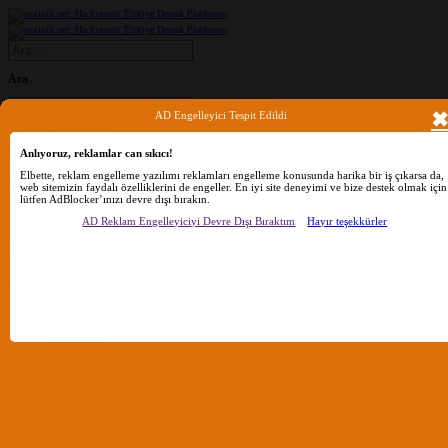
Ara
AD Engelleyici Tespit Edildi
Sadece başlıkları ara
Kullanıcı:
Anlıyoruz, reklamlar can sıkıcı!
Ara
Gelişmiş Arama...
Elbette, reklam engelleme yazılımı reklamları engelleme konusunda harika bir iş çıkarsa da,
web sitemizin faydalı özelliklerini de engeller. En iyi site deneyimi ve bize destek olmak için
lütfen AdBlocker’ınızı devre dışı bırakın.
Sadece başlıkları ara
AD Reklam Engelleyiciyi Devre Dışı Bıraktım
Hayır teşekkürler
Kullanıcı:
Ara
Advanced...
Menü
Forumlar
Yeni Mesajlar
Forumlarda Ara
confıg düzenle
OC Config Düzenle
REHBERLER
OpenCore Rehberler
Clover Rehberler
KURULUM DOSYALARI
macOS Tahoe
macOS Sequoia
macOS Sonoma
macOS Ventura
macOS Monterey
macOS Big
Sur
macOS Catalina
macOS Mojave
macOS High Sierra
macOS Sierra
macOS El Capitan
Forumlar
Giriş Yap