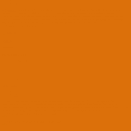
#9
@ugacomtr
kardeş Edid den ya sıkıntılıdır, yada düzgün çıkarkmamıışsın. Normalde Edid deki basic
params 2. 3. rakamı 00 değildir. Çünkü 2. 3. rakamlar ekranın genişliği ve yüksekliğini gösterir.
Darwindumder Edid alırken basic params yine 2. ve 3. rakamlar 00 çıkarsa. Windows üzerinden alırken
yine 00 çıkarsa. Darwindumder üzerinden Edid zip dosyanı paylaş ve ekranının genişliği ve yüksekliği
ölçüp kaç cm ise yaz. Örnek olarak 15.5 inç ölçüleri genellikle 34cm x 19cm dir
15.6 inç ise 35cm x 19cm dir.
want to
PADAVAN
DENEYİMLİ ÜYE
10 Nis 2017
114
107
151
11 Eyl 2018
#10
Bu sorunu çözmek için bu kadar uğraşmanıza gerek yok. Aynı sıkıntıyı B50-80'de yaşadım. Sorun
Bios'daki CSM modülünün kapalı olmasından dolayı meydana geliyor. Uefi Native Modunda CSM
modülü kapalı olduğu için Uefi Hybird moduna geçmemiz gerekiyor. Boot ayarlarından Boot Modunu Uefi
Hybird Veya Lecagy Only seçerek sorunu çözebilirsiniz. Örnek bir Resim Ekleyeyim;