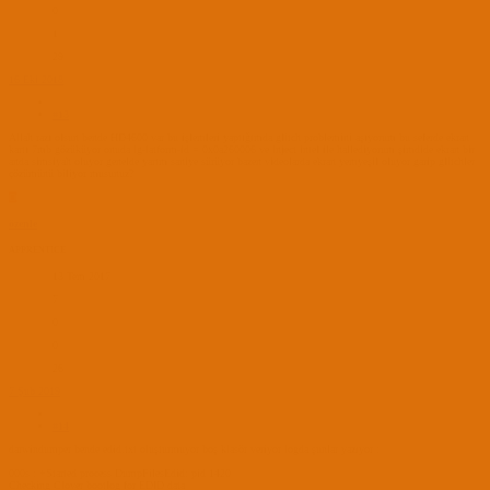
0
1
29
16 Eki 2018
#13
Allah razı olsun bende HD4600 var bu işlemleri yaptığımda glitch problemini aşıyorum bu seferde ekran
kartı 7mb gözüküyor onuda ig-latform-id = 0x0a260006 ve inject intel ile hallediyorum şimdide ekran bir
anda simsiyah oluyor genelde yarım saniye sürüyor bazen videolarda ekran yemyeşil oluyor garip glitchler
çözümünü biliyor musunuz?
Ö
özenle
APPRENTICE
13 Tem 2017
7
0
0
26
7 Şub 2019
#14
darwindumper bende edid.txt oluşturmuyor boş klasör veriyor logda şunlar yazıyor :
000s : +Started process DumpFilesEdid: pid 1420
Checking Clover bootlog for EDID data