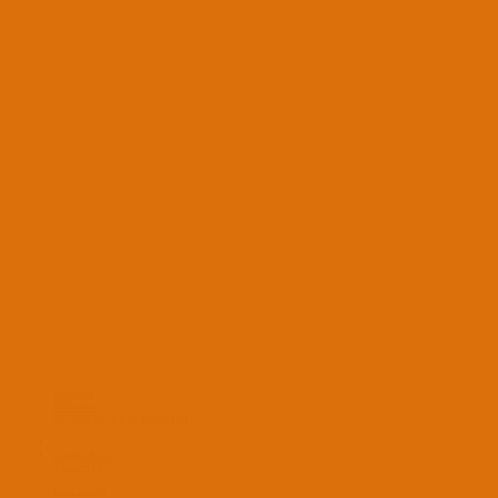
Forumlar
Rehberler
OS X INFO KÜTÜPHANESİ
osxinfo-light
Turkce (TR)
Bize Ulaşın