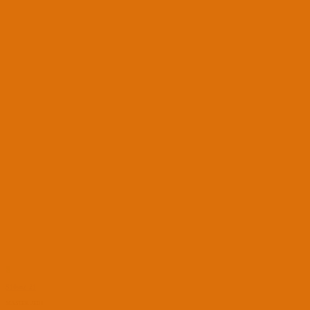
S
S10soz_21
MASTER JEDI