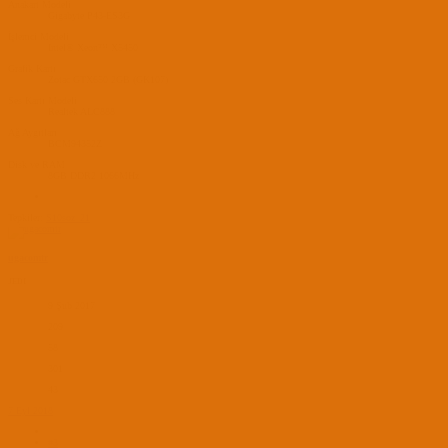
Anakart Modeli
Gigabyte P43-ES3G
İşlemci Modeli
Intel® Xeon™ X5450
Grafik Kartı
Zotac GTX650 2GB (GK107)
Ses Kartı Modeli
Realtek ALC888
Ağ Aygıtları
BCM94352Z
Disk ve RAM
8GB DDR2 1066MHz
Tepkiler:
S10soz_21
ugacomtr
JEDI
9 Şub 2017
209
58
301
43
7 Eyl 2018
#3