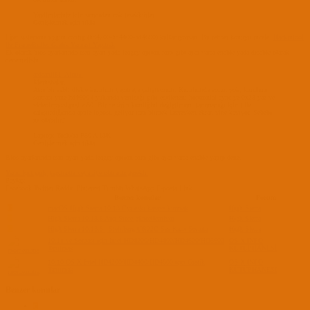
Yardimlariniz icin simdiden cok tesekkürler
Genişletmek için tıkla ...
Eğer sistemine uygun config (hd4200-hd4400-hd4600) kullanıyorsan. Bu rehber konuyu incele.
Hackintool
ile FrameBuffer Grafik Yaması Yapmak
Ek olarak bios ayarlarında csm ayarı yada leagcy option rom gibi ayar varsa enable yada disable olarak
denemelisin.
ardaanil61' Alıntı:
Merhabalar,
Ayrı bir sabit disk'e kurulum yapmaya çalışıyorum. Kurulumda sorun yok, kurulum
sonrası yine hd4600 ( yukarıda verildiği gibi editlenen: horizontal sync ye 0x23 yaz ve
videoinputsignal e 80. Bir de ürün kimliğini değiştirdim. tanımadığı için.) ile
çalıştırdığımda apple logosu geliyor tam bitmek üzereyken ekran yine kayıyor. Sebebi
ne olabilir?
Laptop: Toshiba P50 A 13K
Genişletmek için tıkla ...
Bios ayarlarında csm ayarı yada leagcy option rom gibi ayar varsa enable yapıp dene.
Yanıt için giriş yapmanız veya üye olmanız gerekir.
Paylaş:
Facebook
Twitter
Reddit
Pinterest
Tumblr
WhatsApp
E-posta
Link
Benzer konular
Forum
C
macOS High Sierra 10.13.6'yı eski kasaya kurmak
High Sierra
F
High Sierra 10.13.6 App Store güncellemiyor
High Sierra
G
High Sierra 10.13.6 | Steinberg UR22C Ses Kartı Sorunu
High Sierra
10.11 ve Sonrası için Intel HD4200/HD4400/HD4600/HD5600
OS X INFO
Tanıtmak
KÜTÜPHANESİ
10.10 OS X Intel HD4200/HD4400/HD4600 için Grafik
OS X INFO
Tanıtmak
KÜTÜPHANESİ
Benzer konular
C