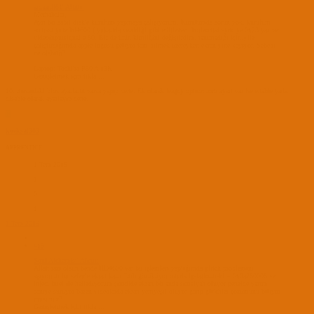
ardaanil61' Alıntı:
Merhabalar,
Ayrı bir sabit disk'e kurulum yapmaya çalışıyorum. Kurulumda sorun yok, kurulum
sonrası yine hd4600 ( yukarıda verildiği gibi editlenen: horizontal sync ye 0x23 yaz ve
videoinputsignal e 80. Bir de ürün kimliğini değiştirdim. tanımadığı için.) ile
çalıştırdığımda apple logosu geliyor tam bitmek üzereyken ekran yine kayıyor. Sebebi
ne olabilir?
Laptop: Toshiba P50 A 13K
Genişletmek için tıkla ...
10. mesajdaki bios ayarların varsa yapıp dene. Ek olarak leagcy option rom ayarı var ise enable yada
disable olarak ayarlayıp dene.
K
koeksal303
APPRENTICE
1 Tem 2019
1
0
1
1 Tem 2019
#19
Soul Alchemist' Alıntı:
Allah razı olsun bende HD4600 var bu işlemleri yaptığımda glitch problemini
aşıyorum bu seferde ekran kartı 7mb gözüküyor onuda ig-latform-id = 0x0a260006 ve
inject intel ile hallediyorum şimdide ekran bir anda simsiyah oluyor genelde yarım
saniye sürüyor bazen videolarda ekran yemyeşil oluyor garip glitchler çözümünü biliyor
musunuz?
Genişletmek için tıkla ...