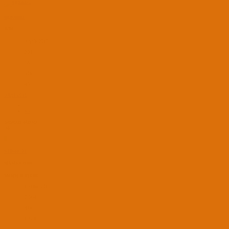
ugacomtr
JEDI
9 Şub 2017
209
58
301
43
9 Eyl 2018
#5
denedim olmadi
tsk
S
S10soz_21
MASTER JEDI
MODERATOR
19 Haz 2017
2,364
441
1,851