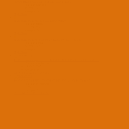
macOS High Sierra 10.13.6'yı eski kasaya kurmak
Başlatan Calwssia
9 Ocak 2025
Cevaplar: 55
High Sierra
F
High Sierra 10.13.6 App Store güncellemiyor
Başlatan falsent
20 Tem 2022
Cevaplar: 0
High Sierra
G
High Sierra 10.13.6 | Steinberg UR22C Ses Kartı Sorunu
Başlatan gonzai
6 Ocak 2022
Cevaplar: 7
High Sierra
10.11 ve Sonrası için Intel HD4200/HD4400/HD4600/HD5600 Tanıtmak
Başlatan montezuma
31 Ocak 2017
Cevaplar: 9
OS X INFO KÜTÜPHANESİ
10.10 OS X Intel HD4200/HD4400/HD4600 için Grafik Tanıtmak
Başlatan montezuma
1 Ara 2016
Cevaplar: 1
OS X INFO KÜTÜPHANESİ