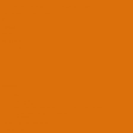
4600 intel ekran kartına sahibim.
bios'ta sadece uefi ve ikinci olarak csm var. Csm seçtiğim vakit boot almiyor.
başta ekran kartı - uefi ilişkisini anlamadım.
S
S10soz_21
MASTER JEDI
MODERATOR
19 Haz 2017
2,364
441
1,851
35
Diyarbakır/Amed
18 Haz 2019
#18
kykbr' Alıntı:
4600 intel ekran kartına sahibim.
bios'ta sadece uefi ve ikinci olarak csm var. Csm seçtiğim vakit boot almiyor.
başta ekran kartı - uefi ilişkisini anlamadım.
Genişletmek için tıkla ...
Load bios ve pact bios işaretleyip dene.
10. mesajda açıklıyor.