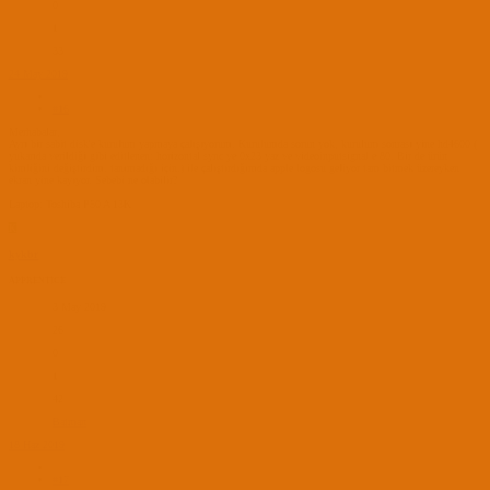
0
1
33
24 May 2019
#16
Merhabalar,
Ayrı bir sabit disk'e kurulum yapmaya çalışıyorum. Kurulumda sorun yok, kurulum sonrası yine hd4600 (
yukarıda verildiği gibi editlenen: horizontal sync ye 0x23 yaz ve videoinputsignal e 80. Bir de ürün
kimliğini değiştirdim. tanımadığı için.) ile çalıştırdığımda apple logosu geliyor tam bitmek üzereyken
ekran yine kayıyor. Sebebi ne olabilir?
Laptop: Toshiba P50 A 13K
K
kykbr
APPRENTICE
3 May 2019
26
0
1
42
Batman
18 Haz 2019
#17