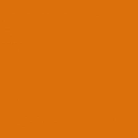
Merhabalar.
basic params: 80 00 00 ff 2f
bu yazmakta ilk rakam ikinci rakamdan kastınızı tam anlamadım. Resimde de boşluk halde. Nereye tam
olarak hangi rakamları yazacağımı tam anlatabilir misiniz? Bir başka sorun için lazım oldu. Teşekkürler.
S
S10soz_21
MASTER JEDI
MODERATOR
19 Haz 2017
2,364
441
1,851
35
Diyarbakır/Amed
7 Eyl 2018
#4
ugacomtr' Alıntı:
Merhabalar.
basic params: 80 00 00 ff 2f
bu yazmakta ilk rakam ikinci rakamdan kastınızı tam anlamadım. Resimde de boşluk
halde. Nereye tam olarak hangi rakamları yazacağımı tam anlatabilir misiniz? Bir başka
sorun için lazım oldu. Teşekkürler.
Genişletmek için tıkla ...
Video input signal e 80 horizontalsync ye 00 yazacaksın.