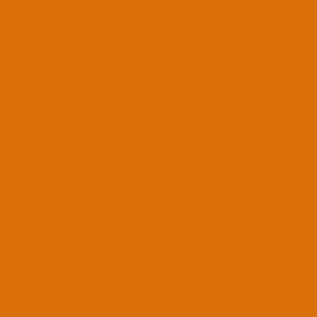
Merhaba,
Forum da cok yeniyim, hackintosh konusuna merak saldim, dell T20 pc ye sahibim ancak Intel HD 4600 6
MB olarak gözüküyor , bu sorunu birtürlü cözemiyorum. Yardimci olursaniz sevinirim. BIOS LEGACY
denedim sistem acilmadi , UEFI moda cevirince acildi.
Yardimlariniz icin simdiden cok tesekkürler
Son düzenleme:
1 Tem 2019
S
S10soz_21
MASTER JEDI
MODERATOR
19 Haz 2017
2,364
441
1,851
35
Diyarbakır/Amed
1 Tem 2019
#20
koeksal303' Alıntı:
Merhaba,
Forum da cok yeniyim, hackintosh konusuna merak saldim, dell T20 pc ye sahibim
ancak Intel HD 4600 6 MB olarak gözüküyor , bu sorunu birtürlü cözemiyorum.
Yardimci olursaniz sevinirim. BIOS LEGACY denedim sistem acilmadi , UEFI moda
cevirince acildi.