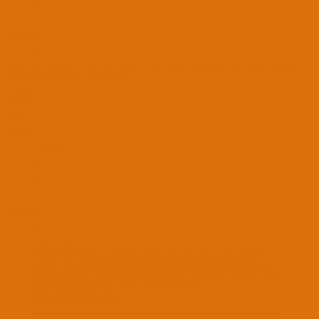
21
26
21 Eyl 2018
#11
HD4600 ekran kartında aynı sorunları yaşıyordum açılışta ekran ilk resimdeki gibi oluyordu dediğinizi
yaptım sorun çözüldü çok teşekkür ederim
ainal
PADAVAN
27 Eki 2017
116
19
121
22 Eyl 2018
#12
want to' Alıntı:
Bu sorunu çözmek için bu kadar uğraşmanıza gerek yok. Aynı sıkıntıyı B50-80'de
yaşadım. Sorun Bios'daki CSM modülünün kapalı olmasından dolayı meydana
geliyor. Uefi Native Modunda CSM modülü kapalı olduğu için Uefi Hybird moduna
geçmemiz gerekiyor. Boot ayarlarından Boot Modunu Uefi Hybird Veya Lecagy Only
seçerek sorunu çözebilirsiniz. Örnek bir Resim Ekleyeyim;
Ekli dosyayı görüntüle 7315
Ekli dosyayı görüntüle 7316
Lenovo Ve Hp olmak üzere iki farklı bios'da ayarları gösterdim. Büyük bir olasılıkla