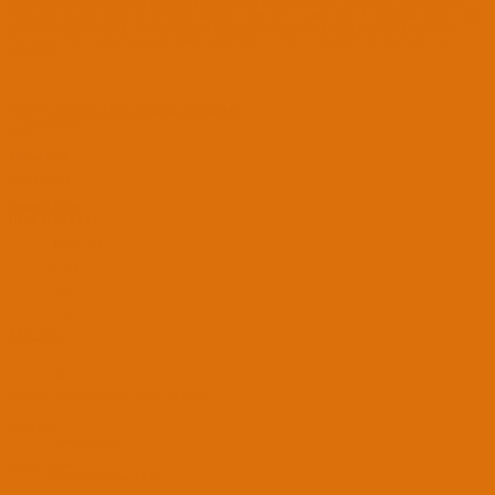
çalışırken diğer uygulamalarını kapatın. Oluşan zip dosyasında bootlog.txt yi açıyoruz. Patched EDID
Table yazan edid ile orjinal edid de oluşan farkları costum edid ye yazın. Birde 1. resimdeki bölümü nasıl
geçeceğizini bilmiyorsanız ; ilk önce şifrenizi yazıp enter e basın ve sol üsteki apple simgesine basıp
uyutup açın. Tabi o görüntüde apple simgesi görümmüyor
. Sol üste tıklayıp 6 tık inip basıp uyuta
geçersiniz.
Tepkiler:
cptnmhmt
,
Ediko
,
apagiatur
ve 3 diğerleri
baris_karaer
MASTER JEDI
MODERATOR
DENEYİMLİ ÜYE
18 Nis 2017
1,741
671
1,351
4 Eyl 2018
#2
Emeğine ve ellerine sağlık, başarılı ve gerekli
BootLoader
OpenCore 0.8.6
Laptop Modeli
Lenovo Thinkpad L440