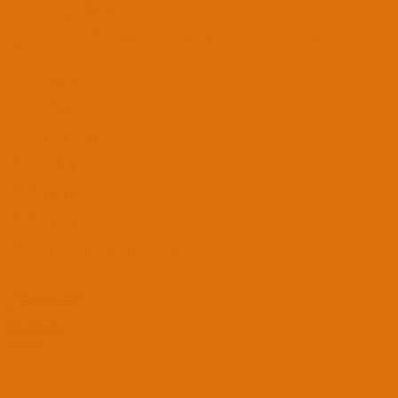
sorununuz çözülecektir.
Genişletmek için tıkla ...
Clover boot kısmını 1080 p de açamıyordum dediğiniz gibi uefi with Cms ayarını seçince sorun ortadan
kalktı teşekkürler.
BootLoader
OpenCore
Laptop Modeli
Desktop
Anakart Modeli
Asus B365-MK
İşlemci Modeli
İ5 9400F
Grafik Kartı
Amd RX 590
Ağ Aygıtları
Fenvi T919
Disk ve RAM
240 GB SSD - 8 GB DDR3 3000MHZ
Tepkiler:
montezuma
Soul Alchemist
APPRENTICE
13 Tem 2018
7