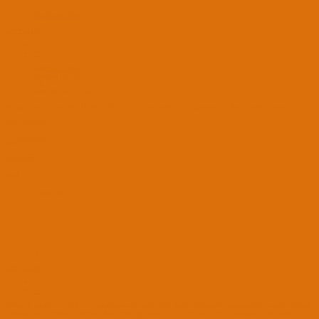
35
Diyarbakır/Amed
9 Eyl 2018
#6
ugacomtr' Alıntı:
denedim olmadi
tsk
Genişletmek için tıkla ...
Hangi sorun için lazımdı. Horizontalsync e 23 yazıp video input signal aynı kalacak şekilde dene
Yada 22 olarak
ugacomtr
JEDI
9 Şub 2017
209
58
301
43
10 Eyl 2018
#7
bende bir işlemci var 3317u bu işlemcideki onboard ekran kartını düzgünce calistiramadim bitürlü. normal
calistigi kod 0x1660003. benim calistirabildigim kod 0x166000A sorunum şu parlaklık minimumda