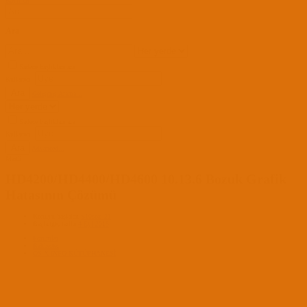
Kayıt Ol
Ara
Sadece başlıkları ara
Kullanıcı:
Ara
Gelişmiş Arama...
Sadece başlıkları ara
Kullanıcı:
Ara
Advanced...
Menü
HD4200/HD4400/HD4600 10.13.6 Bozuk Grafik
Hatasının Çözümü
Konuyu başlatan
S10soz_21
Başlangıç tarihi
4 Eyl 2018
Forumlar
Rehberler
OS X INFO KÜTÜPHANESİ