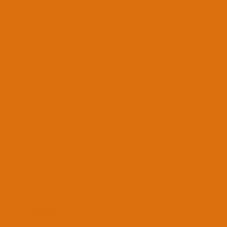
Anakart Modeli
Asus Z170 Deluxe
İşlemci Modeli
Intel i7 6700K
Grafik Kartı
8 GB Sapphire RX 580 & HD 530
Ses Kartı Modeli
ALC 1150
Ağ Aygıtları
Broadcom BCM43xx - I211 Gigabit Ethernet
Disk ve RAM
500GB NVMe & 32 GB DDR4
S
S10soz_21
MASTER JEDI
MODERATOR
19 Haz 2017
2,364
441
1,851
35
Diyarbakır/Amed
10 Eyl 2018