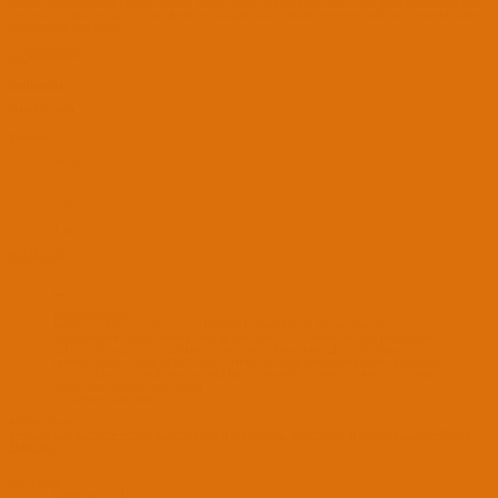
aciliyor. karincalanmalar oluyor. tanimasi düzgün olarak hd4000 diyor. hızı vs cok güzel hızlandırma hdmi
yansıtma vs calisiyor fakat bu noktalanma ve parlaklık asla normale dönmüyor. belki bu yöntemle düzelir
diye denedim ama olmadı.
montezuma
MASTER YODA
Yönetici
19 Eki 2016
29,833
7,599
4,401
10 Eyl 2018
#8
ugacomtr' Alıntı:
bende bir işlemci var 3317u bu işlemcideki onboard ekran kartını düzgünce
calistiramadim bitürlü. normal calistigi kod 0x1660003. benim calistirabildigim kod
0x166000A sorunum şu parlaklık minimumda aciliyor. karincalanmalar oluyor.
tanimasi düzgün olarak hd4000 diyor. hızı vs cok güzel hızlandırma hdmi yansıtma vs
calisiyor fakat bu noktalanma ve parlaklık asla normale dönmüyor. belki bu yöntemle
düzelir diye denedim ama olmadı.
Genişletmek için tıkla ...
Rehberi inceleyin.
Sierra 10.12.4 Kurulum Sonrası Ekran Parlaklığı Çalıştırmak | osxinfo.net: Hackintosh Türkiye Destek
Platformu
BootLoader
OpenCore 0.6.4