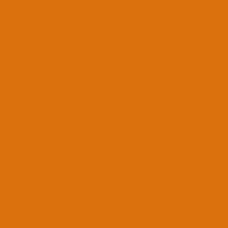
Lenovo Ve Hp olmak üzere iki farklı bios'da ayarları gösterdim. Büyük bir olasılıkla sorununuz
çözülecektir.
Son düzenleme:
11 Eyl 2018
BootLoader
Opencore 0.68
Anakart Modeli
ASUS H81M-PLUS
İşlemci Modeli
Intel Xeon E3 1220 v3(Haswell) @ 3.5GHz(All Core OC)
Grafik Kartı
Asus AMD R7 265 2 GB
Ses Kartı Modeli
Realtek ALC887
Ağ Aygıtları
Realtek RTL8111 && Broadcom BCM94360CS2(Fenvi FV-HB1200)
Disk ve RAM
120 GB HP S600 SATA && 1 TB SEAGATE HDD, 16 GB DDR3 1600 MHz
Tepkiler:
S10soz_21
A
alimert801
APPRENTICE
16 Şub 2018
90
8