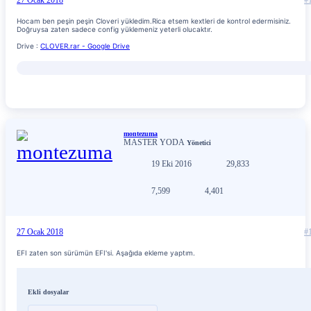
Hocam ben peşin peşin Cloveri yükledim.Rica etsem kextleri de kontrol edermisiniz.
Doğruysa zaten sadece config yüklemeniz yeterli olucaktır.
Drive :
CLOVER.rar - Google Drive
montezuma
MASTER YODA
Yönetici
19 Eki 2016
29,833
7,599
4,401
27 Ocak 2018
#
EFI zaten son sürümün EFI'si. Aşağıda ekleme yaptım.
Ekli dosyalar