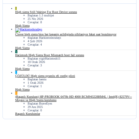
1
High sierra Still Waiting For Root Device sorunu
Başlatan 1.3 multijet
25 Nis 2026
Cevaplar: 8
High Sierra
Clover high sierra bios her kapanip acildiginda sifirlaniyor fakat saat bozulmuyor
Başlatan Hackintoshcudayı
4 Şub 2026
Cevaplar: 4
High Sierra
Y
Hacintosh High Sierra Boot Mismatch boot fail sorunu
Başlatan yigitHacintosh11
18 Ocak 2026
Cevaplar: 3
High Sierra
L
ÇÖZÜLDÜ
High sierra uyumlu efi config plisti
Başlatan laenta
1 Ocak 2026
Cevaplar: 1
High Sierra
B
(Başarılı Kurulum) HP-PROBOOK 6470b HD 4000 BCM943228HM4L | Intel(R) 82579V---
Mojave ve High Sierra kurulumu
Başlatan BraveEyes
29 Ara 2025
Cevaplar: 0
Başarılı Kurulumlar