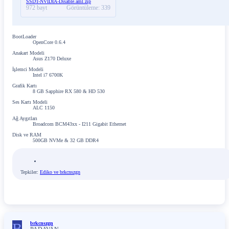
SSDT-NVIDIA-Disable.aml.zip
972 bayt
Görüntüleme: 339
BootLoader
OpenCore 0.6.4
Anakart Modeli
Asus Z170 Deluxe
İşlemci Modeli
Intel i7 6700K
Grafik Kartı
8 GB Sapphire RX 580 & HD 530
Ses Kartı Modeli
ALC 1150
Ağ Aygıtları
Broadcom BCM43xx - I211 Gigabit Ethernet
Disk ve RAM
500GB NVMe & 32 GB DDR4
Tepkiler:
Ediko
ve
brkcnszgn
B
brkcnszgn