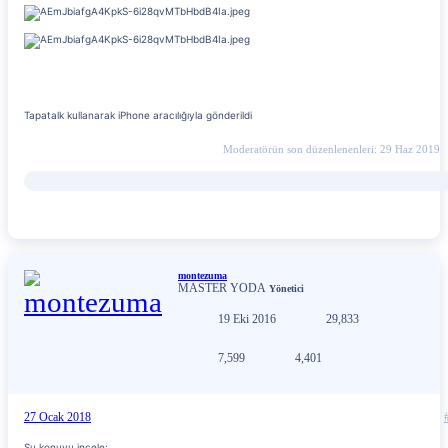
Tapatalk kullanarak iPhone aracılığıyla gönderildi
Moderatörün son düzenlenenleri:
29 Haz 2019
montezuma
MASTER YODA
Yönetici
19 Eki 2016
29,833
7,599
4,401
27 Ocak 2018
Şu konuyu incele;