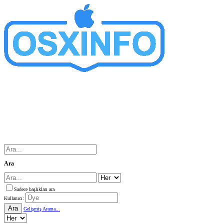
Ara
Sadece başlıkları ara
Kullanıcı:
Ara
Gelişmiş Arama...