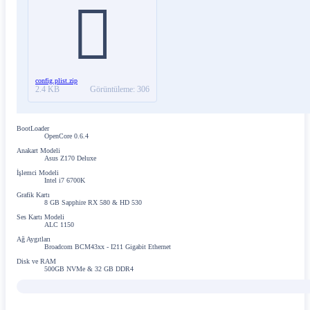
config.plist.zip
2.4 KB
Görüntüleme: 306
BootLoader
OpenCore 0.6.4
Anakart Modeli
Asus Z170 Deluxe
İşlemci Modeli
Intel i7 6700K
Grafik Kartı
8 GB Sapphire RX 580 & HD 530
Ses Kartı Modeli
ALC 1150
Ağ Aygıtları
Broadcom BCM43xx - I211 Gigabit Ethernet
Disk ve RAM
500GB NVMe & 32 GB DDR4