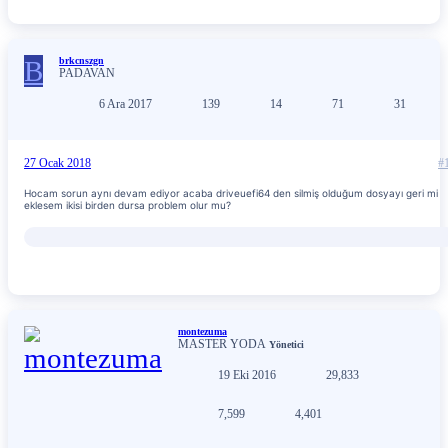
B
brkcnszgn
PADAVAN
6 Ara 2017
139
14
71
31
27 Ocak 2018
#
Hocam sorun aynı devam ediyor acaba driveuefi64 den silmiş olduğum dosyayı geri mi
eklesem ikisi birden dursa problem olur mu?
montezuma
MASTER YODA
Yönetici
19 Eki 2016
29,833
7,599
4,401