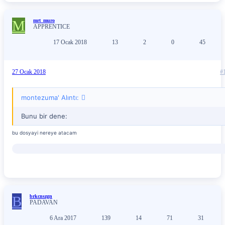
M
mrt_muro
APPRENTICE
17 Ocak 2018
13
2
0
45
27 Ocak 2018
#
montezuma' Alıntı:
Bunu bir dene:
bu dosyayi nereye atacam
B
brkcnszgn
PADAVAN
6 Ara 2017
139
14
71
31