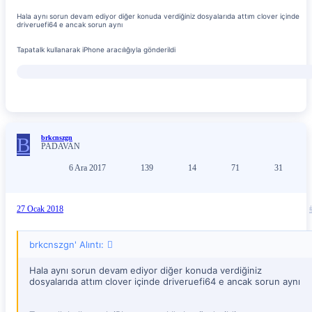
Hala aynı sorun devam ediyor diğer konuda verdiğiniz dosyalarıda attım clover içinde
driveruefi64 e ancak sorun aynı
Tapatalk kullanarak iPhone aracılığıyla gönderildi
B
brkcnszgn
PADAVAN
6 Ara 2017
139
14
71
31
27 Ocak 2018
brkcnszgn' Alıntı:
Hala aynı sorun devam ediyor diğer konuda verdiğiniz
dosyalarıda attım clover içinde driveruefi64 e ancak sorun aynı