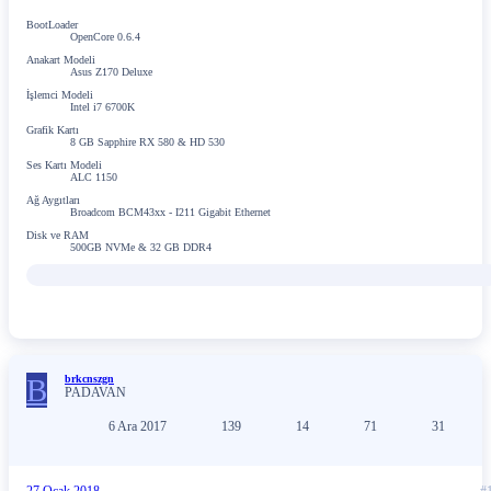
BootLoader
OpenCore 0.6.4
Anakart Modeli
Asus Z170 Deluxe
İşlemci Modeli
Intel i7 6700K
Grafik Kartı
8 GB Sapphire RX 580 & HD 530
Ses Kartı Modeli
ALC 1150
Ağ Aygıtları
Broadcom BCM43xx - I211 Gigabit Ethernet
Disk ve RAM
500GB NVMe & 32 GB DDR4
B
brkcnszgn
PADAVAN
6 Ara 2017
139
14
71
31
27 Ocak 2018
#