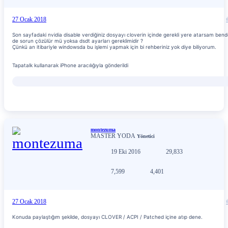
27 Ocak 2018
Son sayfadaki nvidia disable verdiğiniz dosyayı cloverin içinde gerekli yere atarsam ben
de sorun çözülür mü yoksa dsdt ayarları gereklimidir ?
Çünkü an itibariyle windowsda bu işlemi yapmak için bi rehberiniz yok diye biliyorum.
Tapatalk kullanarak iPhone aracılığıyla gönderildi
montezuma
MASTER YODA
Yönetici
19 Eki 2016
29,833
7,599
4,401
27 Ocak 2018
Konuda paylaştığım şekilde, dosyayı CLOVER / ACPI / Patched içine atıp dene.