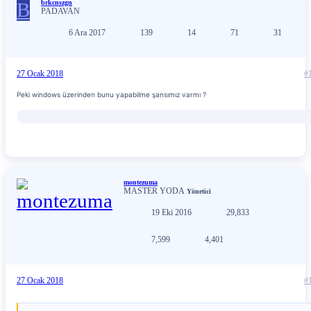
B
brkcnszgn
PADAVAN
6 Ara 2017
139
14
71
31
27 Ocak 2018
#
Peki windows üzerinden bunu yapabilme şansımız varmı ?
montezuma
MASTER YODA
Yönetici
19 Eki 2016
29,833
7,599
4,401
27 Ocak 2018
#