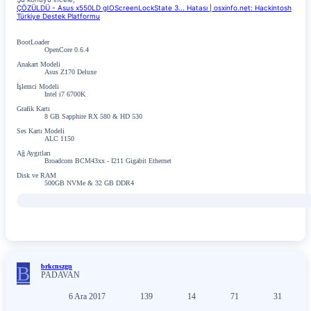
ÇÖZÜLDÜ - Asus x550LD gIOScreenLockState 3... Hatası | osxinfo.net: Hackintosh
Türkiye Destek Platformu
BootLoader
OpenCore 0.6.4
Anakart Modeli
Asus Z170 Deluxe
İşlemci Modeli
Intel i7 6700K
Grafik Kartı
8 GB Sapphire RX 580 & HD 530
Ses Kartı Modeli
ALC 1150
Ağ Aygıtları
Broadcom BCM43xx - I211 Gigabit Ethernet
Disk ve RAM
500GB NVMe & 32 GB DDR4
B
brkcnszgn
PADAVAN
6 Ara 2017
139
14
71
31