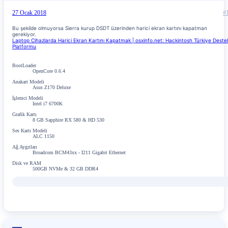
27 Ocak 2018
#
Bu şekilde olmuyorsa Sierra kurup DSDT üzerinden harici ekran kartını kapatman
gerekiyor.
Laptop Cihazlarda Harici Ekran Kartını Kapatmak | osxinfo.net: Hackintosh Türkiye Deste
Platformu
BootLoader
OpenCore 0.6.4
Anakart Modeli
Asus Z170 Deluxe
İşlemci Modeli
Intel i7 6700K
Grafik Kartı
8 GB Sapphire RX 580 & HD 530
Ses Kartı Modeli
ALC 1150
Ağ Aygıtları
Broadcom BCM43xx - I211 Gigabit Ethernet
Disk ve RAM
500GB NVMe & 32 GB DDR4