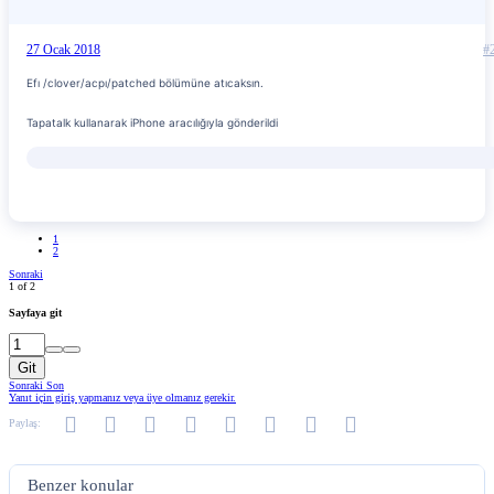
27 Ocak 2018
#
Efı /clover/acpı/patched bölümüne atıcaksın.
Tapatalk kullanarak iPhone aracılığıyla gönderildi
1
2
Sonraki
1 of 2
Sayfaya git
Git
Sonraki
Son
Yanıt için giriş yapmanız veya üye olmanız gerekir.
Facebook
Twitter
Reddit
Pinterest
Tumblr
WhatsApp
E-posta
Link
Paylaş:
Benzer konular