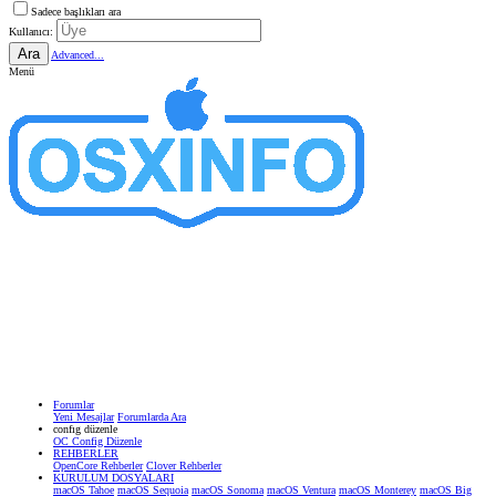
Sadece başlıkları ara
Kullanıcı:
Ara
Advanced...
Menü
Forumlar
Yeni Mesajlar
Forumlarda Ara
confıg düzenle
OC Config Düzenle
REHBERLER
OpenCore Rehberler
Clover Rehberler
KURULUM DOSYALARI
macOS Tahoe
macOS Sequoia
macOS Sonoma
macOS Ventura
macOS Monterey
macOS Big