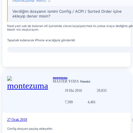
montezuma' Alıntı:
Verdiğim dosyanın ismini Config / ACPI / Sorted Order içine
ekleyip dener misin?
Nasıl yani usb de bulunan efi içerisinde clover/acpı/patched mı yoksa oraya dediğiniz gib
klasör mü oluşturayım.
Tapatalk kullanarak iPhone aracılığıyla gönderildi
montezuma
MASTER YODA
Yönetici
19 Eki 2016
29,833
7,599
4,401
27 Ocak 2018
Config dosyanı paylaş ekleyelim.