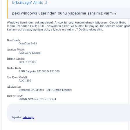
brkcnszgn' Alıntı:
peki windows üzerinden bunu yapabilme şansımız varmı ?
Windows üzerinden yok maalesef. Ancak bir şeyi kontrol etmek istiyorum. Clover Boot
menü üzerinden F4 ile DSDT dosyaların çıkart ve bunları bir paylaş. Bir bakalım senin graf
kartının adresi paylaştığım dosya içinde mevut mu? Değilse ekleyelim.
BootLoader
OpenCore 0.6.4
Anakart Modeli
Asus Z170 Deluxe
İşlemci Modeli
Intel i7 6700K
Grafik Kartı
8 GB Sapphire RX 580 & HD 530
Ses Kartı Modeli
ALC 1150
Ağ Aygıtları
Broadcom BCM43xx - I211 Gigabit Ethernet
Disk ve RAM
500GB NVMe & 32 GB DDR4
Tepkiler:
brkcnszgn