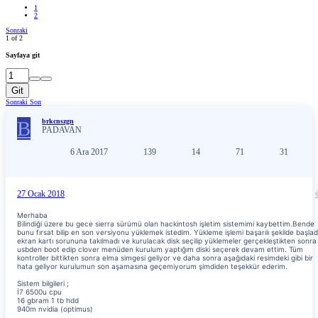
1
2
Sonraki
1 of 2
Sayfaya git
Git
Sonraki
Son
B
brkcnszgn
PADAVAN
6 Ara 2017
139
14
71
31
27 Ocak 2018
Merhaba
Bilindiği üzere bu gece sierra sürümü olan hackintosh işletim sistemimi kaybettim.Bende
bunu fırsat bilip en son versiyonu yüklemek istedim. Yükleme işlemi başarılı şekilde başlad
ekran kartı sorununa takılmadı ve kurulacak disk seçilip yüklemeler gerçekleştikten sonra
usbden boot edip clover menüden kurulum yaptığım diski seçerek devam ettim. Tüm
kontroller bittikten sonra elma simgesi geliyor ve daha sonra aşağıdaki resimdeki gibi bir
hata geliyor kurulumun son aşamasına geçemiyorum şimdiden teşekkür ederim.
Sistem bilgileri ;
İ7 6500u cpu
16 gbram 1 tb hdd
940m nvidia (optimus)