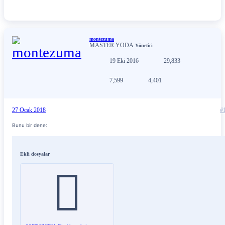
montezuma
MASTER YODA
Yönetici
19 Eki 2016
29,833
7,599
4,401
27 Ocak 2018
#
Bunu bir dene:
Ekli dosyalar