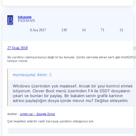
B
brkcnszgn
PADAVAN
6 Ara 2017
139
14
71
31
27 Ocak 2018
#
Siz yardımcı olamıyorsunuz değil mi bu konuda. Çünkü sierrada ekran kartı gibi intel520'yi
tanıyor clover.
montezuma' Alıntı:
Windows üzerinden yok maalesef. Ancak bir şeyi kontrol etmek
istiyorum. Clover Boot menü üzerinden F4 ile DSDT dosyaların
çıkart ve bunları bir paylaş. Bir bakalım senin grafik kartının
adresi paylaştığım dosya içinde mevut mu? Değilse ekleyelim.
dsdtler :
origin.rar - Google Drive
Çok teşekkür ederim vakit harcayıp yardımcı olduğunuz için.