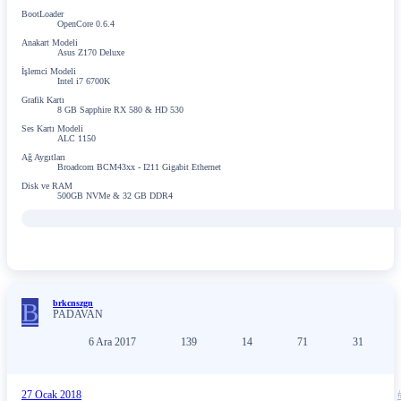
BootLoader
OpenCore 0.6.4
Anakart Modeli
Asus Z170 Deluxe
İşlemci Modeli
Intel i7 6700K
Grafik Kartı
8 GB Sapphire RX 580 & HD 530
Ses Kartı Modeli
ALC 1150
Ağ Aygıtları
Broadcom BCM43xx - I211 Gigabit Ethernet
Disk ve RAM
500GB NVMe & 32 GB DDR4
B
brkcnszgn
PADAVAN
6 Ara 2017
139
14
71
31
27 Ocak 2018