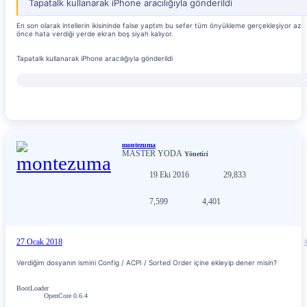
Tapatalk kullanarak iPhone aracılığıyla gönderildi
En son olarak intellerin ikisininde false yaptım bu sefer tüm önyükleme gerçekleşiyor az
önce hata verdiği yerde ekran boş siyah kalıyor.
Tapatalk kullanarak iPhone aracılığıyla gönderildi
montezuma
MASTER YODA
Yönetici
19 Eki 2016
29,833
7,599
4,401
27 Ocak 2018
Verdiğim dosyanın ismini Config / ACPI / Sorted Order içine ekleyip dener misin?
BootLoader
OpenCore 0.6.4