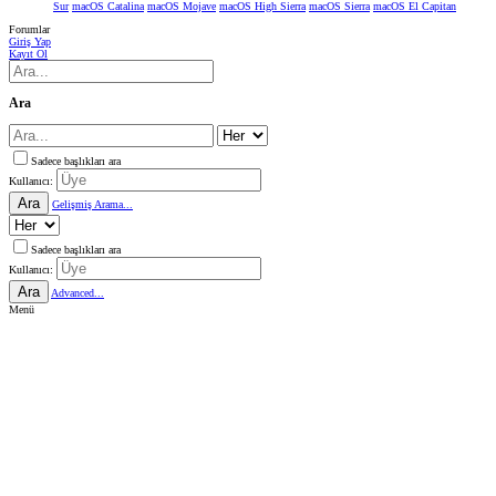
Sur
macOS Catalina
macOS Mojave
macOS High Sierra
macOS Sierra
macOS El Capitan
Forumlar
Giriş Yap
Kayıt Ol
Ara
Sadece başlıkları ara
Kullanıcı:
Ara
Gelişmiş Arama...
Sadece başlıkları ara
Kullanıcı:
Ara
Advanced...
Menü