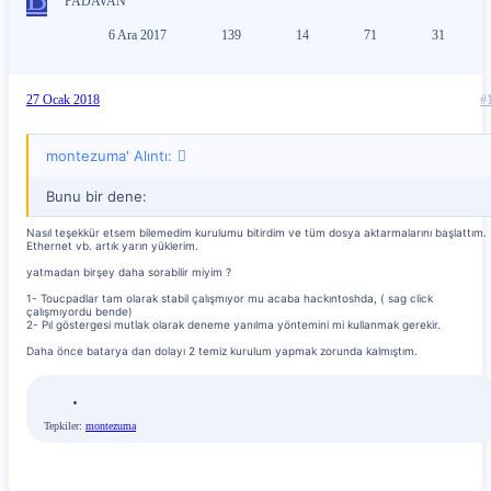
PADAVAN
6 Ara 2017
139
14
71
31
27 Ocak 2018
#
montezuma' Alıntı:
Bunu bir dene:
Nasıl teşekkür etsem bilemedim kurulumu bitirdim ve tüm dosya aktarmalarını başlattım.
Ethernet vb. artık yarın yüklerim.
yatmadan birşey daha sorabilir miyim ?
1- Toucpadlar tam olarak stabil çalışmıyor mu acaba hackıntoshda, ( sag click
çalışmıyordu bende)
2- Pıl göstergesi mutlak olarak deneme yanılma yöntemini mi kullanmak gerekir.
Daha önce batarya dan dolayı 2 temiz kurulum yapmak zorunda kalmıştım.
Tepkiler:
montezuma