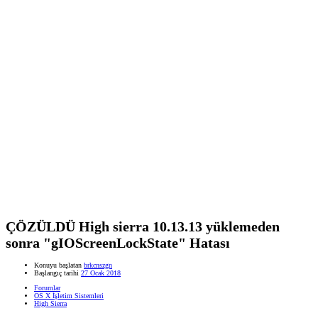
ÇÖZÜLDÜ
High sierra 10.13.13 yüklemeden
sonra "gIOScreenLockState" Hatası
Konuyu başlatan
brkcnszgn
Başlangıç tarihi
27 Ocak 2018
Forumlar
OS X İşletim Sistemleri
High Sierra