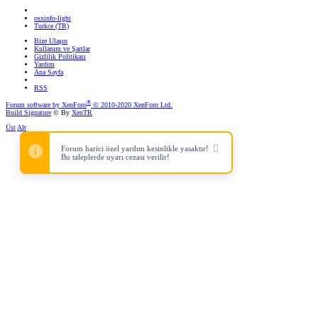
osxinfo-light
Turkce (TR)
Bize Ulaşın
Kullanım ve Şartlar
Gizlilik Politikası
Yardım
Ana Sayfa
RSS
®
Forum software by XenForo
© 2010-2020 XenForo Ltd.
Build Signature
© By
XenTR
Üst
Alt
Forum harici özel yardım kesinlikle yasaktır!
Bu taleplerde uyarı cezası verilir!