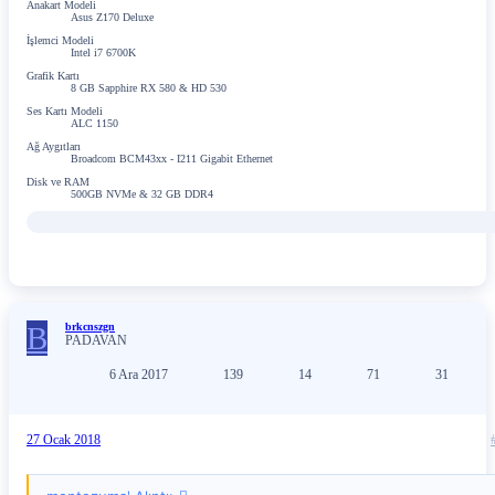
Anakart Modeli
Asus Z170 Deluxe
İşlemci Modeli
Intel i7 6700K
Grafik Kartı
8 GB Sapphire RX 580 & HD 530
Ses Kartı Modeli
ALC 1150
Ağ Aygıtları
Broadcom BCM43xx - I211 Gigabit Ethernet
Disk ve RAM
500GB NVMe & 32 GB DDR4
B
brkcnszgn
PADAVAN
6 Ara 2017
139
14
71
31
27 Ocak 2018