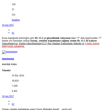
150
37
221
İstanbul
16 Ara 2017
#1
Konu başlığında belirttiğim gibi
Hs
13.2 ye güncellemek istiyorum
fakat "3" defa AppStoreden "1"
kerede site üzerinden indirip
kurup, yeniden başlatmama rağmen sistem Hs 13.1 de kalıyor
.
Güncellenmiyor.
Sürüm Güncellemenin(13.2) Nin Yararları,Farklılıkları Nelerdir ve
Çözüm önerisi
bekliyorum Arkadaşlar
montezuma
MASTER YODA
Yönetici
19 Eki 2016
29,833
7,599
4,401
16 Ara 2017
#2
Sistem yeniden başladıktan sonra Clover Menüden Install... seçtin mi?