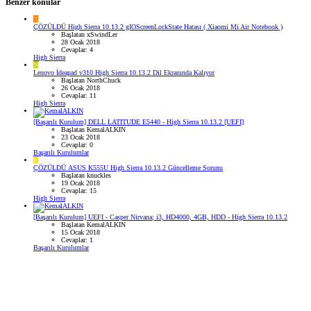
Benzer konular
X
ÇÖZÜLDÜ
High Sierra 10.13.2 gIOScreenLockState Hatası ( Xiaomi Mi Air Notebook )
Başlatan xSwindLer
28 Ocak 2018
Cevaplar: 4
High Sierra
N
Lenovo İdeapad v310 High Sierra 10.13.2 Dil Ekranında Kalıyor
Başlatan NorthChuck
26 Ocak 2018
Cevaplar: 11
High Sierra
[Başarılı Kurulum] DELL LATITUDE E5440 - High Sierra 10.13.2 [UEFI]
Başlatan KemalALKIN
23 Ocak 2018
Cevaplar: 0
Başarılı Kurulumlar
K
ÇÖZÜLDÜ
ASUS K555U High Sierra 10.13.2 Güncelleme Sorunu
Başlatan knuckles
19 Ocak 2018
Cevaplar: 15
High Sierra
[Başarılı Kurulum] UEFI - Casper Nirvana; i3, HD4000, 4GB, HDD - High Sierra 10.13.2
Başlatan KemalALKIN
15 Ocak 2018
Cevaplar: 1
Başarılı Kurulumlar