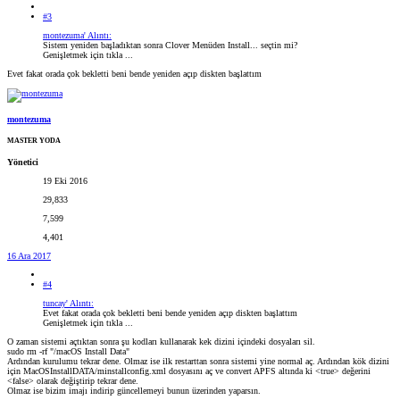
#3
montezuma' Alıntı:
Sistem yeniden başladıktan sonra Clover Menüden Install... seçtin mi?
Genişletmek için tıkla ...
Evet fakat orada çok bekletti beni bende yeniden açıp diskten başlattım
montezuma
MASTER YODA
Yönetici
19 Eki 2016
29,833
7,599
4,401
16 Ara 2017
#4
tuncay' Alıntı:
Evet fakat orada çok bekletti beni bende yeniden açıp diskten başlattım
Genişletmek için tıkla ...
O zaman sistemi açtıktan sonra şu kodları kullanarak kek dizini içindeki dosyaları sil.
sudo rm -rf "/macOS Install Data"
Ardından kurulumu tekrar dene. Olmaz ise ilk restarttan sonra sistemi yine normal aç. Ardından kök dizini
için MacOSInstallDATA/minstallconfig.xml dosyasını aç ve convert APFS altında ki <true> değerini
<false> olarak değiştirip tekrar dene.
Olmaz ise bizim imajı indirip güncellemeyi bunun üzerinden yaparsın.