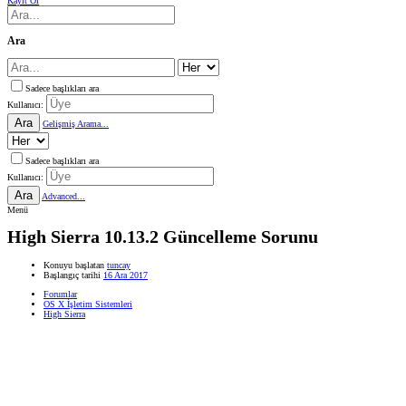
Kayıt Ol
Ara
Sadece başlıkları ara
Kullanıcı:
Ara
Gelişmiş Arama...
Sadece başlıkları ara
Kullanıcı:
Ara
Advanced...
Menü
High Sierra 10.13.2 Güncelleme Sorunu
Konuyu başlatan
tuncay
Başlangıç tarihi
16 Ara 2017
Forumlar
OS X İşletim Sistemleri
High Sierra