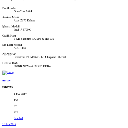
BootLoader
OpenCore 0.6.4
Anakart Modeli
Asus Z170 Deluxe
İşlemci Modeli
Intel i7 6700K
Grafik Kartı
8 GB Sapphire RX 580 & HD 530
Ses Kartı Modeli
ALC 1150
Ağ Aygıtları
Broadcom BCM43xx - I211 Gigabit Ethernet
Disk ve RAM
500GB NVMe & 32 GB DDR4
tuncay
PADAVAN
4 Eki 2017
150
37
221
İstanbul
16 Ara 2017