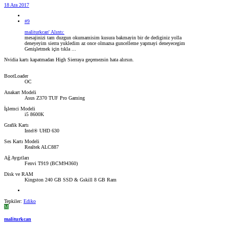
18 Ara 2017
#9
maliturkcan' Alıntı:
mesajinizi tam duzgun okumamisim kusura bakmayin bir de dediginiz yolla
deneyeyim sierra yukledim az once olmazsa guncelleme yapmayi deneyecegim
Genişletmek için tıkla ...
Nvidia kartı kapatmadan High Sierraya geçemezsin hata alırsın.
BootLoader
OC
Anakart Modeli
Asus Z370 TUF Pro Gaming
İşlemci Modeli
i5 8600K
Grafik Kartı
Intel® UHD 630
Ses Kartı Modeli
Realtek ALC887
Ağ Aygıtları
Fenvi T919 (BCM94360)
Disk ve RAM
Kingston 240 GB SSD & Gskill 8 GB Ram
Tepkiler:
Ediko
M
maliturkcan