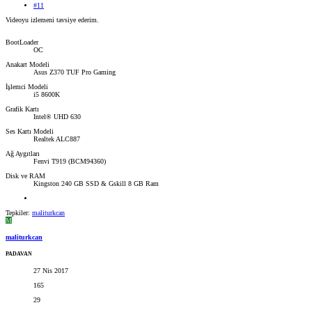
#11
Videoyu izlemeni tavsiye ederim.
BootLoader
OC
Anakart Modeli
Asus Z370 TUF Pro Gaming
İşlemci Modeli
i5 8600K
Grafik Kartı
Intel® UHD 630
Ses Kartı Modeli
Realtek ALC887
Ağ Aygıtları
Fenvi T919 (BCM94360)
Disk ve RAM
Kingston 240 GB SSD & Gskill 8 GB Ram
Tepkiler:
maliturkcan
M
maliturkcan
PADAVAN
27 Nis 2017
165
29