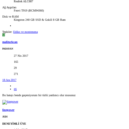
Realtek ALC887
Ağ Aygıtları
Fenvi T919 (BCM94360)
Disk ve RAM
Kingston 240 GB SSD & Gskill 8 GB Ram
Tepkiler:
Ediko
ve
montezuma
M
maliturkcan
PADAVAN
27 Nis 2017
165
29
271
18 Ara 2017
#6
Bu hatayı bende geçemiyorum bir türlü yardımcı olur musunuz
linepower
JEDI
DENEYİMLİ ÜYE