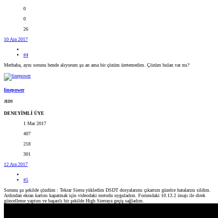
0
0
26
10 Ara 2017
#4
Merhaba, aynı sorunu bende alıyorum şu an ama bir çözüm üretemedim. Çözüm bulan var mı?
linepower
JEDI
DENEYİMLİ ÜYE
1 Mar 2017
407
218
301
12 Ara 2017
#5
Sorunu şu şekilde çözdüm : Tekrar Sierra yükledim DSDT dosyalarımı çıkartım güzelce hatalarını sildim.
Ardından ekran kartını kapatmak için videodaki metodu uyguladım. Forumdaki 10.13.2 imajı ile direk
güncelleme yaptım ve başarılı bir şekilde High Sierraya geçiş sağladım.