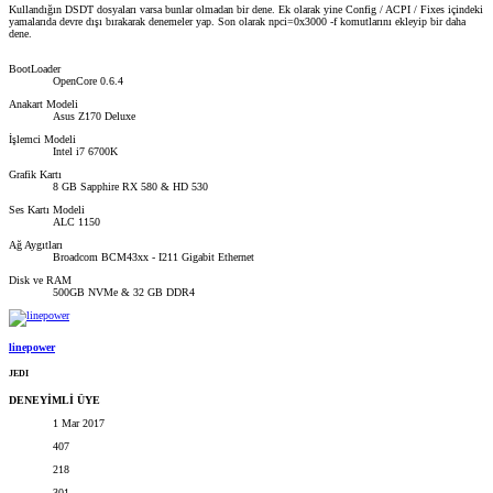
Kullandığın DSDT dosyaları varsa bunlar olmadan bir dene. Ek olarak yine Config / ACPI / Fixes içindeki
yamalarıda devre dışı bırakarak denemeler yap. Son olarak npci=0x3000 -f komutlarını ekleyip bir daha
dene.
BootLoader
OpenCore 0.6.4
Anakart Modeli
Asus Z170 Deluxe
İşlemci Modeli
Intel i7 6700K
Grafik Kartı
8 GB Sapphire RX 580 & HD 530
Ses Kartı Modeli
ALC 1150
Ağ Aygıtları
Broadcom BCM43xx - I211 Gigabit Ethernet
Disk ve RAM
500GB NVMe & 32 GB DDR4
linepower
JEDI
DENEYİMLİ ÜYE
1 Mar 2017
407
218
301