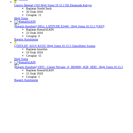
N
Lenovo İdeapad v310 High Sierra 10.13.2 Dil Ekranında Kalıyor
Başlatan NorthChuck
26 Ocak 2018
Cevaplar: 11
High Sierra
[Başarılı Kurulum] DELL LATITUDE E5440 - High Sierra 10.13.2 [UEFI]
Başlatan KemalALKIN
23 Ocak 2018
Cevaplar: 0
Başarılı Kurulumlar
K
ÇÖZÜLDÜ
ASUS K555U High Sierra 10.13.2 Güncelleme Sorunu
Başlatan knuckles
19 Ocak 2018
Cevaplar: 15
High Sierra
[Başarılı Kurulum] UEFI - Casper Nirvana; i3, HD4000, 4GB, HDD - High Sierra 10.13.2
Başlatan KemalALKIN
15 Ocak 2018
Cevaplar: 1
Başarılı Kurulumlar