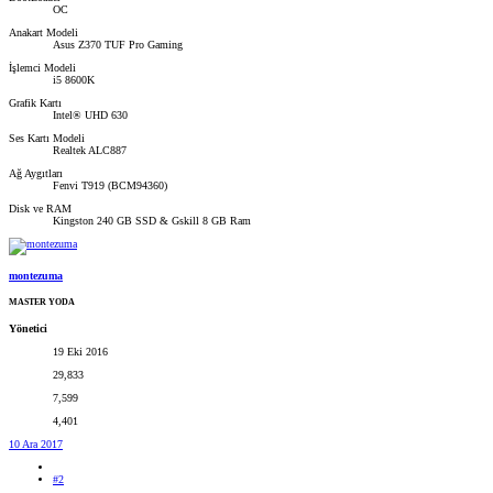
OC
Anakart Modeli
Asus Z370 TUF Pro Gaming
İşlemci Modeli
i5 8600K
Grafik Kartı
Intel® UHD 630
Ses Kartı Modeli
Realtek ALC887
Ağ Aygıtları
Fenvi T919 (BCM94360)
Disk ve RAM
Kingston 240 GB SSD & Gskill 8 GB Ram
montezuma
MASTER YODA
Yönetici
19 Eki 2016
29,833
7,599
4,401
10 Ara 2017
#2