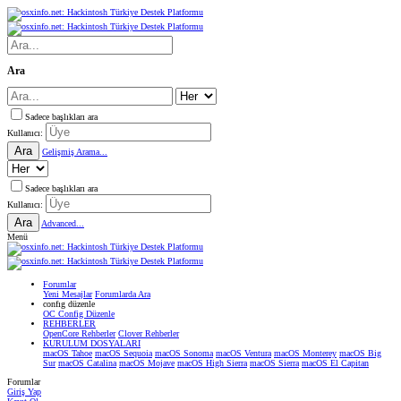
Ara
Sadece başlıkları ara
Kullanıcı:
Ara
Gelişmiş Arama...
Sadece başlıkları ara
Kullanıcı:
Ara
Advanced...
Menü
Forumlar
Yeni Mesajlar
Forumlarda Ara
confıg düzenle
OC Config Düzenle
REHBERLER
OpenCore Rehberler
Clover Rehberler
KURULUM DOSYALARI
macOS Tahoe
macOS Sequoia
macOS Sonoma
macOS Ventura
macOS Monterey
macOS Big
Sur
macOS Catalina
macOS Mojave
macOS High Sierra
macOS Sierra
macOS El Capitan
Forumlar
Giriş Yap