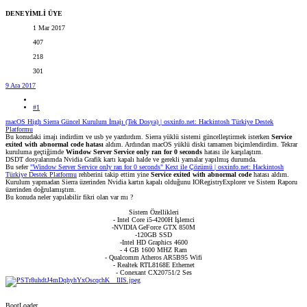
DENEYİMLİ ÜYE
1 Mar 2017
407
218
301
9 Ara 2017
#1
macOS High Sierra Güncel Kurulum İmajı (Tek Dosya) | osxinfo.net: Hackintosh Türkiye Destek
Platformu
Bu konudaki imajı indirdim ve usb ye yazdırdım. Sierra yüklü sistemi güncelleştirmek isterken
Service
exited with abnormal code hatası
aldım. Ardından macOS yüklü diski tamamen biçimlendirdim. Tekrar
kuruluma geçtiğimde
Window Server Service only ran for 0 seconds
hatası ile karşılaştım.
DSDT dosyalarımda Nvidia Grafik kartı kapalı halde ve gerekli yamalar yapılmış durumda.
Bu sefer
"Window Server Service only ran for 0 seconds" Kext ile Çözümü | osxinfo.net: Hackintosh
Türkiye Destek Platformu
rehberini takip ettim yine
Service exited with abnormal code
hatası aldım.
Kurulum yapmadan Sierra üzerinden Nvidia kartın kapalı olduğunu IORegistryExplorer ve Sistem Raporu
üzerinden doğrulamıştım.
Bu konuda neler yapılabilir fikri olan var mı ?
Sistem Özellikleri
- Intel Core i5-4200H İşlemci
-NVIDIA GeForce GTX 850M
-120GB SSD
-Intel HD Graphics 4600
- 4 GB 1600 MHZ Ram
- Qualcomm Atheros AR5B95 Wifi
- Realtek RTL8168E Ethernet
- Conexant CX20751/2 Ses​
BootLoader