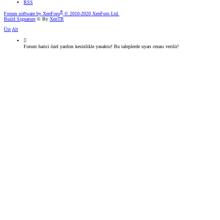
RSS
®
Forum software by XenForo
© 2010-2020 XenForo Ltd.
Build Signature
© By
XenTR
Üst
Alt
Forum harici özel yardım kesinlikle yasaktır! Bu taleplerde uyarı cezası verilir!