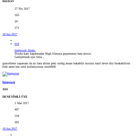
PADAVAN
27 Nis 2017
165
29
271
18 Ara 2017
#10
linepower' Alıntı:
Nvidia kartı kapatmadan High Sierraya geçemezsin hata alırsın.
Genişletmek için tıkla ...
guncelleme yaparsam da mi hata alirim peki config atsam bakabilir misiniz nasil devre disi birakabilirim
bide zaten ben intel kullaniyorum intel4600
linepower
JEDI
DENEYİMLİ ÜYE
1 Mar 2017
407
218
301
18 Ara 2017