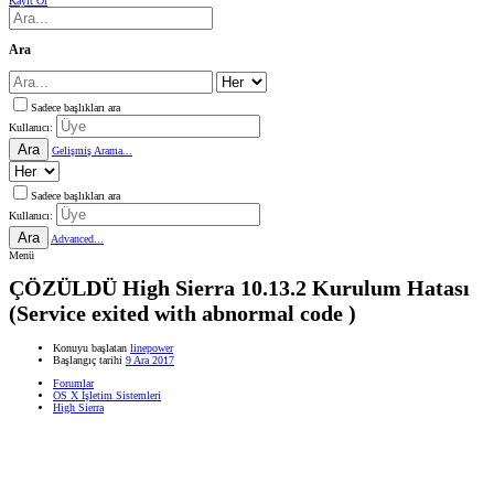
Kayıt Ol
Ara
Sadece başlıkları ara
Kullanıcı:
Ara
Gelişmiş Arama...
Sadece başlıkları ara
Kullanıcı:
Ara
Advanced...
Menü
ÇÖZÜLDÜ
High Sierra 10.13.2 Kurulum Hatası
(Service exited with abnormal code )
Konuyu başlatan
linepower
Başlangıç tarihi
9 Ara 2017
Forumlar
OS X İşletim Sistemleri
High Sierra