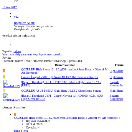
271
18 Ara 2017
#12
linepower' Alıntı:
Videoyu izlemeni tavsiye ederim.
Genişletmek için tıkla ...
tesekkur ederim ilginiz icin
Tepkiler:
Ediko
Yanıt için giriş yapmanız veya üye olmanız gerekir.
Paylaş:
Facebook
Twitter
Reddit
Pinterest
Tumblr
WhatsApp
E-posta
Link
Benzer konular
Forum
ÇÖZÜLDÜ
High Sierra 10.13.2 gIOScreenLockState Hatası ( Xiaomi Mi
X
High Sierra
Air Notebook )
N
Lenovo İdeapad v310 High Sierra 10.13.2 Dil Ekranında Kalıyor
High Sierra
[Başarılı Kurulum] DELL LATITUDE E5440 - High Sierra 10.13.2
Başarılı
[UEFI]
Kurulumlar
K
ÇÖZÜLDÜ
ASUS K555U High Sierra 10.13.2 Güncelleme Sorunu
High Sierra
[Başarılı Kurulum] UEFI - Casper Nirvana; i3, HD4000, 4GB, HDD -
Başarılı
High Sierra 10.13.2
Kurulumlar
Benzer konular
X
ÇÖZÜLDÜ
High Sierra 10.13.2 gIOScreenLockState Hatası ( Xiaomi Mi Air Notebook )
Başlatan xSwindLer
28 Ocak 2018
Cevaplar: 4
High Sierra