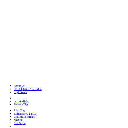
Forumlar
OS X İşletim Sistemleri
High Sierra
osxinfo-light
Turkce (TR)
Bize Ulaşın
Kullanım ve Şartlar
Gizlilik Politikası
Yardım
Ana Sayfa