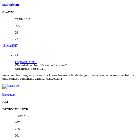
maliturkcan
PADAVAN
27 Nis 2017
165
29
271
18 Ara 2017
#8
linepower' Alıntı:
Çözümünü yazdım. Nerede takılıyorsun ?
Genişletmek için tıkla ...
mesajinizi tam duzgun okumamisim kusura bakmayin bir de dediginiz yolla deneyeyim sierra yukledim az
once olmazsa guncelleme yapmayi deneyecegim
linepower
JEDI
DENEYİMLİ ÜYE
1 Mar 2017
407
218
301