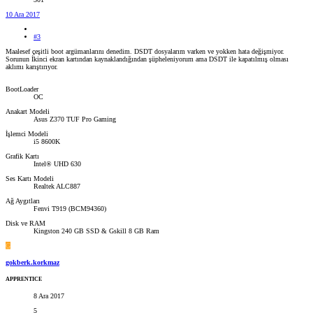
10 Ara 2017
#3
Maalesef çeşitli boot argümanlarını denedim. DSDT dosyalarım varken ve yokken hata değişmiyor.
Sorunun İkinci ekran kartından kaynaklandığından şüpheleniyorum ama DSDT ile kapatılmış olması
aklımı karıştırıyor.
BootLoader
OC
Anakart Modeli
Asus Z370 TUF Pro Gaming
İşlemci Modeli
i5 8600K
Grafik Kartı
Intel® UHD 630
Ses Kartı Modeli
Realtek ALC887
Ağ Aygıtları
Fenvi T919 (BCM94360)
Disk ve RAM
Kingston 240 GB SSD & Gskill 8 GB Ram
G
gokberk.korkmaz
APPRENTICE
8 Ara 2017
5