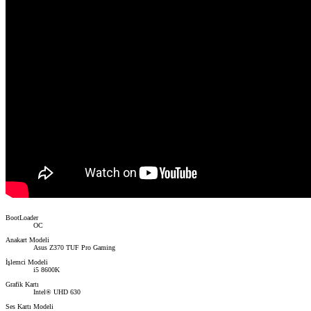
BootLoader
OC
Anakart Modeli
Asus Z370 TUF Pro Gaming
İşlemci Modeli
i5 8600K
Grafik Kartı
Intel® UHD 630
Ses Kartı Modeli