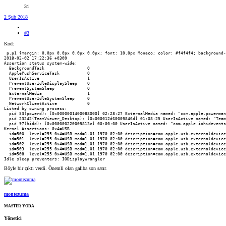
31
2 Şub 2018
#3
Kod:
 p.p1 {margin: 0.0px 0.0px 0.0px 0.0px; font: 10.0px Monaco; color: #f4f4f4; background-
2018-02-02 17:22:36 +0300

Assertion status system-wide:

  BackgroundTask                 0

  ApplePushServiceTask           0

  UserIsActive                   1

  PreventUserIdleDisplaySleep    0

  PreventSystemSleep             0

  ExternalMedia                  1

  PreventUserIdleSystemSleep     0

  NetworkClientActive            0

Listed by owning process:

  pid 53(powerd): [0x0000001400088000] 02:28:27 ExternalMedia named: "com.apple.powerman
  pid 23242(TeamViewer_Desktop): [0x000012d60009846d] 01:08:25 UserIsActive named: "Team
  pid 97(hidd): [0x000000220009813c] 00:00:00 UserIsActive named: "com.apple.iohidevents
Kernel Assertions: 0x4=USB

  id=500  level=255 0x4=USB mod=1.01.1970 02:00 description=com.apple.usb.externaldevice
  id=501  level=255 0x4=USB mod=1.01.1970 02:00 description=com.apple.usb.externaldevice
  id=502  level=255 0x4=USB mod=1.01.1970 02:00 description=com.apple.usb.externaldevice
  id=503  level=255 0x4=USB mod=1.01.1970 02:00 description=com.apple.usb.externaldevice
  id=508  level=255 0x4=USB mod=1.01.1970 02:00 description=com.apple.usb.externaldevice
Idle sleep preventers: IODisplayWrangler
Böyle bir çıktı verdi. Önemli olan galiba son satır.
montezuma
MASTER YODA
Yönetici