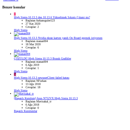
Benzer konular
F
High Sierra 10.13.3 den 10.13.6 Yükseltmek Sıkıntı Çıkarır mı?
Başlatan furkansguler123
27 Kas 2020
Cevaplar: 2
High Sierra
High Sierra 10.13.3 Nvidia ekran kartım yandı On Board geçmek istiyorum
Başlatan manas004
18 Mar 2020
Cevaplar: 6
High Sierra
ÇÖZÜLDÜ
High Sierra 10.13.3 Bozuk Grafikler
Başlatan manas004
6 Ağu 2019
Cevaplar: 1
High Sierra
N
High Sierra 10.13.3 newuserClient failed hatası
Başlatan NFurkan
13 Ağu 2018
Cevaplar: 18
High Sierra
[Başarılı Kurulum] Asus N752VX High Sierra 10.13.3
Başlatan Mavisakal_tr
6 Ağu 2018
Cevaplar: 0
Başarılı Kurulumlar