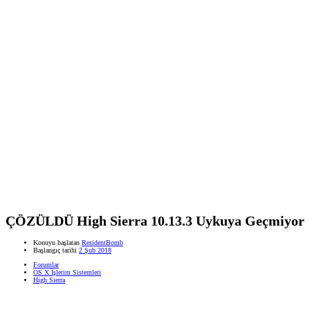
ÇÖZÜLDÜ
High Sierra 10.13.3 Uykuya Geçmiyor
Konuyu başlatan
ResidentBomb
Başlangıç tarihi
2 Şub 2018
Forumlar
OS X İşletim Sistemleri
High Sierra