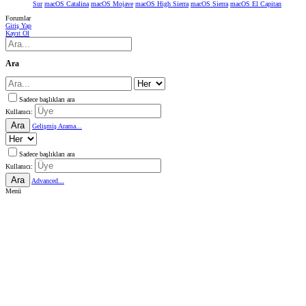
Sur
macOS Catalina
macOS Mojave
macOS High Sierra
macOS Sierra
macOS El Capitan
Forumlar
Giriş Yap
Kayıt Ol
Ara
Sadece başlıkları ara
Kullanıcı:
Ara
Gelişmiş Arama...
Sadece başlıkları ara
Kullanıcı:
Ara
Advanced...
Menü