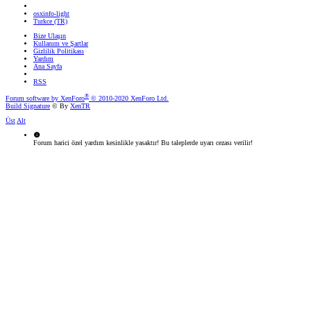
osxinfo-light
Turkce (TR)
Bize Ulaşın
Kullanım ve Şartlar
Gizlilik Politikası
Yardım
Ana Sayfa
RSS
®
Forum software by XenForo
© 2010-2020 XenForo Ltd.
Build Signature
© By
XenTR
Üst
Alt
Forum harici özel yardım kesinlikle yasaktır! Bu taleplerde uyarı cezası verilir!