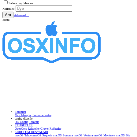
Sadece başlıkları ara
Kullanıcı:
Ara
Advanced...
Menü
Forumlar
Yeni Mesajlar
Forumlarda Ara
confıg düzenle
OC Config Düzenle
REHBERLER
OpenCore Rehberler
Clover Rehberler
KURULUM DOSYALARI
macOS Tahoe
macOS Sequoia
macOS Sonoma
macOS Ventura
macOS Monterey
macOS Big