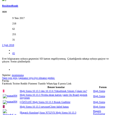
ResidentBomb
JEDI
9 Tem 2017
218
62
251
31
2 Şub 2018
#5
Evet bilgisayarın uykuya geçmesini SD kartım engelliyormuş. Çıkardığımda rahatça uykuya geçiyor ve
çıkıyor. Sorun çözülmüştür.
Tepkiler:
montezuma
Yanıt için giriş yapmanız veya üye olmanız gerekir.
Paylaş:
Facebook
Twitter
Reddit
Pinterest
Tumblr
WhatsApp
E-posta
Link
Benzer konular
Forum
F
High Sierra 10.13.3 den 10.13.6 Yükseltmek Sıkıntı Çıkarır mı?
High Sierra
High Sierra 10.13.3 Nvidia ekran kartım yandı On Board geçmek
High Sierra
istiyorum
ÇÖZÜLDÜ
High Sierra 10.13.3 Bozuk Grafikler
High Sierra
N
High Sierra 10.13.3 newuserClient failed hatası
High Sierra
Başarılı
[Başarılı Kurulum] Asus N752VX High Sierra 10.13.3
Kurulumlar