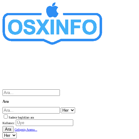
Ara
Sadece başlıkları ara
Kullanıcı:
Ara
Gelişmiş Arama...