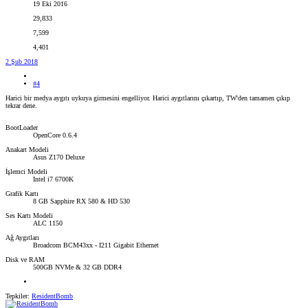
19 Eki 2016
29,833
7,599
4,401
2 Şub 2018
#4
Harici bir medya aygıtı uykuya girmesini engelliyor. Harici aygıtlarını çıkartıp, TW'den tamamen çıkıp
tekrar dene.
BootLoader
OpenCore 0.6.4
Anakart Modeli
Asus Z170 Deluxe
İşlemci Modeli
Intel i7 6700K
Grafik Kartı
8 GB Sapphire RX 580 & HD 530
Ses Kartı Modeli
ALC 1150
Ağ Aygıtları
Broadcom BCM43xx - I211 Gigabit Ethernet
Disk ve RAM
500GB NVMe & 32 GB DDR4
Tepkiler:
ResidentBomb