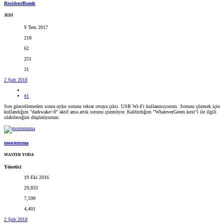
ResidentBomb
JEDI
9 Tem 2017
218
62
251
31
2 Şub 2018
#1
Son güncellemeden sonra uyku sorunu tekrar ortaya çıktı. USB Wi-Fi kullanmıyorum. Sorunu çözmek için
kullandığım "darkwake=0" aktif ama artık sorunu çözmüyor. Kaldırdığım "WhateverGreen.kext"i ile ilgili
olabileceğini düşünüyorum.
montezuma
MASTER YODA
Yönetici
19 Eki 2016
29,833
7,599
4,401
2 Şub 2018