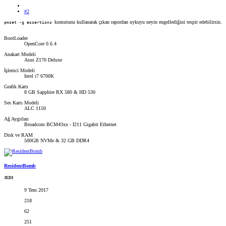
#2
komutunu kullanarak çıkan rapordan uykuyu neyin engellediğini tespit edebilirsin.
pmset -g assertions
BootLoader
OpenCore 0.6.4
Anakart Modeli
Asus Z170 Deluxe
İşlemci Modeli
Intel i7 6700K
Grafik Kartı
8 GB Sapphire RX 580 & HD 530
Ses Kartı Modeli
ALC 1150
Ağ Aygıtları
Broadcom BCM43xx - I211 Gigabit Ethernet
Disk ve RAM
500GB NVMe & 32 GB DDR4
ResidentBomb
JEDI
9 Tem 2017
218
62
251