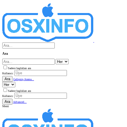
Ara
Sadece başlıkları ara
Kullanıcı:
Ara
Gelişmiş Arama...
Sadece başlıkları ara
Kullanıcı:
Ara
Advanced...
Menü