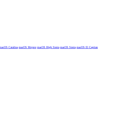
macOS Catalina
macOS Mojave
macOS High Sierra
macOS Sierra
macOS El Capitan