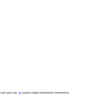
m gibi kartın eski.
#2
mesajda verdiğim düzenlemeleri deneyebilirsin.