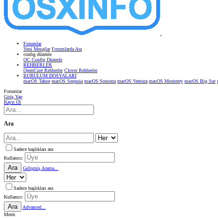
Forumlar
Yeni Mesajlar
Forumlarda Ara
confıg düzenle
OC Config Düzenle
REHBERLER
OpenCore Rehberler
Clover Rehberler
KURULUM DOSYALARI
macOS Tahoe
macOS Sequoia
macOS Sonoma
macOS Ventura
macOS Monterey
macOS Big Sur
Forumlar
Giriş Yap
Kayıt Ol
Ara
Sadece başlıkları ara
Kullanıcı:
Ara
Gelişmiş Arama...
Sadece başlıkları ara
Kullanıcı:
Ara
Advanced...
Menü