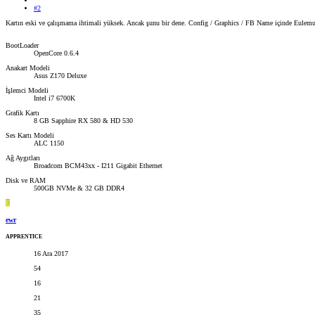
#2
Kartın eski ve çalışmama ihtimali yüksek. Ancak şunu bir dene. Config / Graphics / FB Name içinde Eulemur g
BootLoader
OpenCore 0.6.4
Anakart Modeli
Asus Z170 Deluxe
İşlemci Modeli
Intel i7 6700K
Grafik Kartı
8 GB Sapphire RX 580 & HD 530
Ses Kartı Modeli
ALC 1150
Ağ Aygıtları
Broadcom BCM43xx - I211 Gigabit Ethernet
Disk ve RAM
500GB NVMe & 32 GB DDR4
E
ewr
APPRENTICE
16 Ara 2017
54
16
21
35