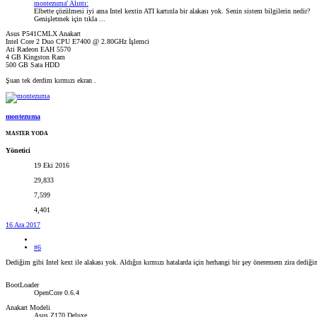
montezuma' Alıntı:
Elbette çözülmesi iyi ama Intel kextin ATI kartınla bir alakası yok. Senin sistem bilgilerin nedir?
Genişletmek için tıkla ...
Asus P541CMLX Anakart
Intel Core 2 Duo CPU E7400 @ 2.80GHz İşlemci
Ati Radeon EAH 5570
4 GB Kingston Ram
500 GB Sata HDD
Şuan tek derdim kırmızı ekran .
montezuma
MASTER YODA
Yönetici
19 Eki 2016
29,833
7,599
4,401
16 Ara 2017
#6
Dediğim gibi Intel kext ile alakası yok. Aldığın kırmızı hatalarda için herhangi bir şey öneremem zira dediği
BootLoader
OpenCore 0.6.4
Anakart Modeli
Asus Z170 Deluxe