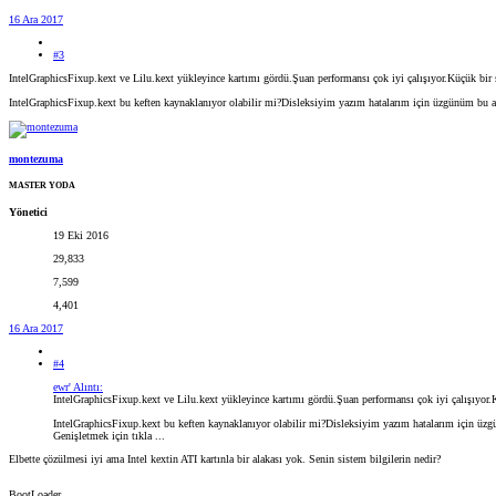
16 Ara 2017
#3
IntelGraphicsFixup.kext ve Lilu.kext yükleyince kartımı gördü.Şuan performansı çok iyi çalışıyor.Küçük bi
IntelGraphicsFixup.kext bu keften kaynaklanıyor olabilir mi?Disleksiyim yazım hatalarım için üzgünüm bu a
montezuma
MASTER YODA
Yönetici
19 Eki 2016
29,833
7,599
4,401
16 Ara 2017
#4
ewr' Alıntı:
IntelGraphicsFixup.kext ve Lilu.kext yükleyince kartımı gördü.Şuan performansı çok iyi çalışıyo
IntelGraphicsFixup.kext bu keften kaynaklanıyor olabilir mi?Disleksiyim yazım hatalarım için üzg
Genişletmek için tıkla ...
Elbette çözülmesi iyi ama Intel kextin ATI kartınla bir alakası yok. Senin sistem bilgilerin nedir?
BootLoader