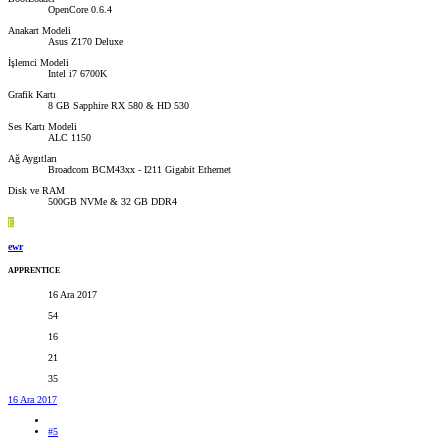
OpenCore 0.6.4
Anakart Modeli
Asus Z170 Deluxe
İşlemci Modeli
Intel i7 6700K
Grafik Kartı
8 GB Sapphire RX 580 & HD 530
Ses Kartı Modeli
ALC 1150
Ağ Aygıtları
Broadcom BCM43xx - I211 Gigabit Ethernet
Disk ve RAM
500GB NVMe & 32 GB DDR4
E
ewr
APPRENTICE
16 Ara 2017
54
16
21
35
16 Ara 2017
#5