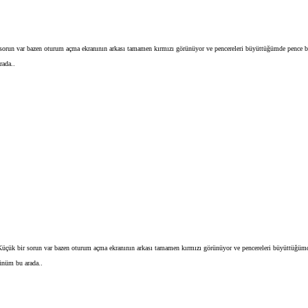
r sorun var bazen oturum açma ekranının arkası tamamen kırmızı görünüyor ve pencereleri büyüttüğümde pence 
rada..
r.Küçük bir sorun var bazen oturum açma ekranının arkası tamamen kırmızı görünüyor ve pencereleri büyüttüğüm
ünüm bu arada..