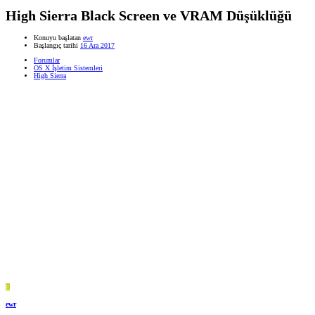
High Sierra Black Screen ve VRAM Düşüklüğü
Konuyu başlatan
ewr
Başlangıç tarihi
16 Ara 2017
Forumlar
OS X İşletim Sistemleri
High Sierra
E
ewr