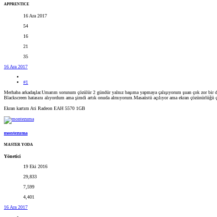
APPRENTICE
16 Ara 2017
54
16
21
35
16 Ara 2017
#1
Merhaba arkadaşlar.Umarım sorunum çözülür 2 gündür yalnız başıma yapmaya çalışıyorum şuan çok zor bir
Blackscreen hatasını alıyordum ama şimdi artık onuda almıyorum.Masaüstü açılıyor ama ekran çözünürlüğü ç
Ekran kartım Ati Radeon EAH 5570 1GB
montezuma
MASTER YODA
Yönetici
19 Eki 2016
29,833
7,599
4,401
16 Ara 2017