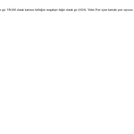
ir. VRAM olarak kartının belleğini megabayt değer olarak gir (1024). Video Port içine karttaki port sayısını