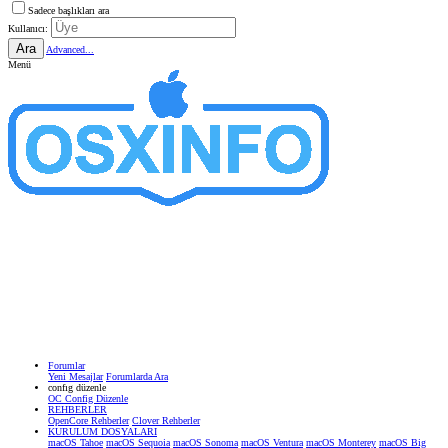
Sadece başlıkları ara
Kullanıcı:
Ara
Advanced...
Menü
Forumlar
Yeni Mesajlar
Forumlarda Ara
confıg düzenle
OC Config Düzenle
REHBERLER
OpenCore Rehberler
Clover Rehberler
KURULUM DOSYALARI
macOS Tahoe
macOS Sequoia
macOS Sonoma
macOS Ventura
macOS Monterey
macOS Big