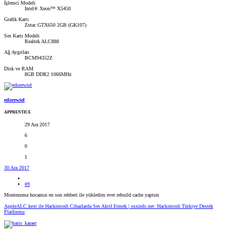
İşlemci Modeli
Intel® Xeon™ X5450
Grafik Kartı
Zotac GTX650 2GB (GK107)
Ses Kartı Modeli
Realtek ALC888
Ağ Aygıtları
BCM94352Z
Disk ve RAM
8GB DDR2 1066MHz
edorewiel
APPRENTICE
29 Ara 2017
6
0
1
30 Ara 2017
#9
Montezuma hocamın en son rehberi ile yükledim evet rebuild cache yaptım
AppleALC.kext ile Hackintosh Cihazlarda Ses Aktif Etmek | osxinfo.net: Hackintosh Türkiye Destek
Platformu