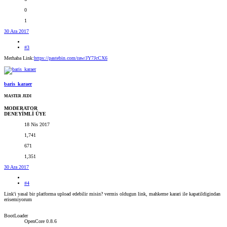
0
1
30 Ara 2017
#3
Merhaba Link:
https://pastebin.com/raw/JY7JcCX6
baris_karaer
MASTER JEDI
MODERATOR
DENEYİMLİ ÜYE
18 Nis 2017
1,741
671
1,351
30 Ara 2017
#4
Link'i yasal bir platforma upload edebilir misin? vermis oldugun link, mahkeme karari ile kapatildigindan
erisemiyorum
BootLoader
OpenCore 0.8.6