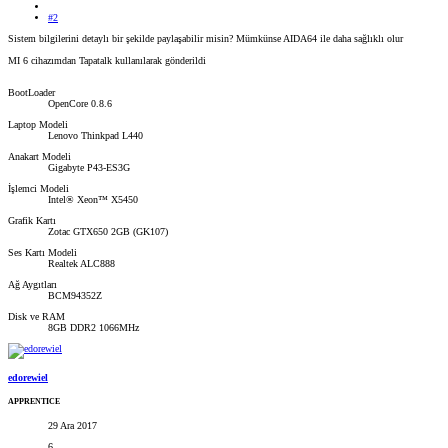
#2
Sistem bilgilerini detaylı bir şekilde paylaşabilir misin? Mümkünse AIDA64 ile daha sağlıklı olur
MI 6 cihazımdan Tapatalk kullanılarak gönderildi
BootLoader
OpenCore 0.8.6
Laptop Modeli
Lenovo Thinkpad L440
Anakart Modeli
Gigabyte P43-ES3G
İşlemci Modeli
Intel® Xeon™ X5450
Grafik Kartı
Zotac GTX650 2GB (GK107)
Ses Kartı Modeli
Realtek ALC888
Ağ Aygıtları
BCM94352Z
Disk ve RAM
8GB DDR2 1066MHz
edorewiel
APPRENTICE
29 Ara 2017
6