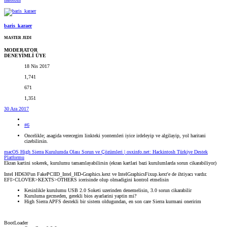
baris_karaer
MASTER JEDI
MODERATOR
DENEYİMLİ ÜYE
18 Nis 2017
1,741
671
1,351
30 Ara 2017
#6
Oncelikle; asagida verecegim linkteki yontemleri iyice irdeleyip ve algilayip, yol haritani
cizebilirsin.
macOS High Sierra Kurulumda Olası Sorun ve Çözümleri | osxinfo.net: Hackintosh Türkiye Destek
Platformu
Ekran kartini sokerek, kurulumu tamamlayabilirsin (ekran kartlari bazi kurulumlarda sorun cikarabiliyor)
Intel HD630'un FakePCIID_Intel_HD-Graphics.kext ve IntelGraphicsFixup.kext'e de ihtiyacı vardır.
EFI>CLOVER>KEXTS>OTHERS icerisinde olup olmadigini kontrol etmelisin
Kesinlikle kurulumu USB 2.0 Soketi uzerinden denemelisin, 3.0 sorun cikarabilir
Kuruluma gecmeden, gerekli bios ayarlarini yaptin mi?
High Sierra APFS destekli bir sistem oldugundan, en son care Sierra kurmani oneririm
BootLoader