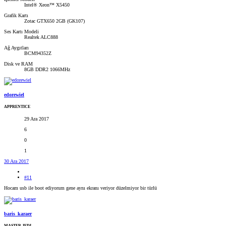
Intel® Xeon™ X5450
Grafik Kartı
Zotac GTX650 2GB (GK107)
Ses Kartı Modeli
Realtek ALC888
Ağ Aygıtları
BCM94352Z
Disk ve RAM
8GB DDR2 1066MHz
edorewiel
APPRENTICE
29 Ara 2017
6
0
1
30 Ara 2017
#11
Hocam usb ile boot ediyorum gene aynı ekranı veriyor düzelmiyor bir türlü
baris_karaer
MASTER JEDI