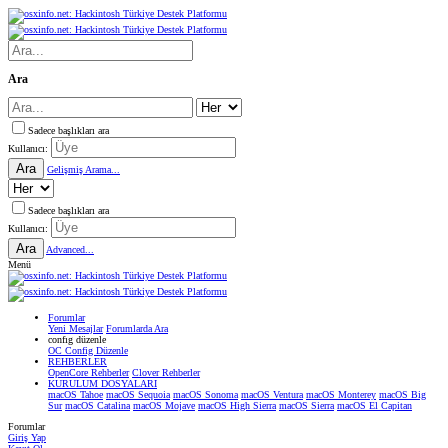
Ara
Sadece başlıkları ara
Kullanıcı:
Ara
Gelişmiş Arama...
Sadece başlıkları ara
Kullanıcı:
Ara
Advanced...
Menü
Forumlar
Yeni Mesajlar
Forumlarda Ara
confıg düzenle
OC Config Düzenle
REHBERLER
OpenCore Rehberler
Clover Rehberler
KURULUM DOSYALARI
macOS Tahoe
macOS Sequoia
macOS Sonoma
macOS Ventura
macOS Monterey
macOS Big
Sur
macOS Catalina
macOS Mojave
macOS High Sierra
macOS Sierra
macOS El Capitan
Forumlar
Giriş Yap