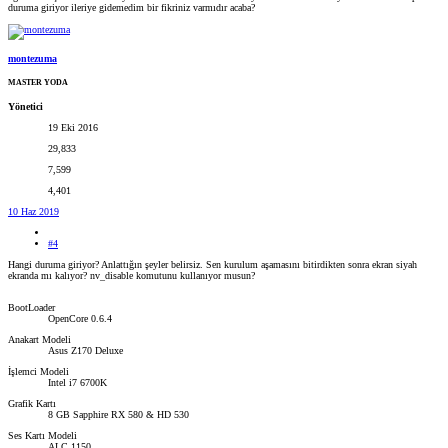
duruma giriyor ileriye gidemedim bir fikriniz varmıdır acaba?
montezuma
MASTER YODA
Yönetici
19 Eki 2016
29,833
7,599
4,401
10 Haz 2019
#4
Hangi duruma giriyor? Anlattığın şeyler belirsiz. Sen kurulum aşamasını bitirdikten sonra ekran siyah
ekranda mı kalıyor? nv_disable komutunu kullanıyor musun?
BootLoader
OpenCore 0.6.4
Anakart Modeli
Asus Z170 Deluxe
İşlemci Modeli
Intel i7 6700K
Grafik Kartı
8 GB Sapphire RX 580 & HD 530
Ses Kartı Modeli
ALC 1150