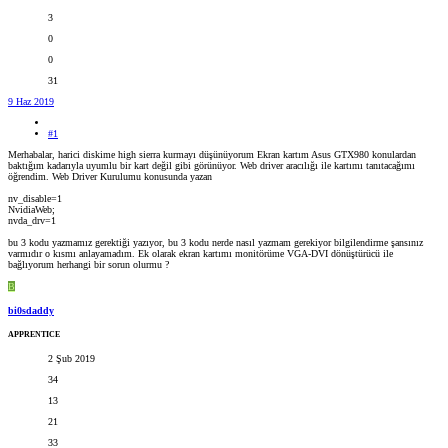
3
0
0
31
9 Haz 2019
#1
Merhabalar, harici diskime high sierra kurmayı düşünüyorum Ekran kartım Asus GTX980 konulardan
baktığım kadarıyla uyumlu bir kart değil gibi görünüyor. Web driver aracılığı ile kartımı tanıtacağımı
öğrendim. Web Driver Kurulumu konusunda yazan
nv_disable=1
NvidiaWeb;
nvda_drv=1
bu 3 kodu yazmamız gerektiği yazıyor, bu 3 kodu nerde nasıl yazmam gerekiyor bilgilendirme şansınız
varmıdır o kısmı anlayamadım. Ek olarak ekran kartımı monitörüme VGA-DVI dönüştürücü ile
bağlıyorum herhangi bir sorun olurmu ?
B
bi0sdaddy
APPRENTICE
2 Şub 2019
34
13
21
33