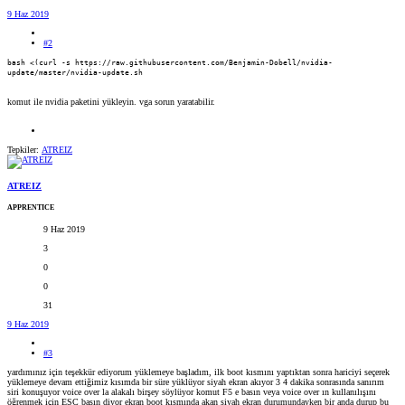
9 Haz 2019
#2
bash <(curl -s https://raw.githubusercontent.com/Benjamin-Dobell/nvidia-
update/master/nvidia-update.sh
komut ile nvidia paketini yükleyin. vga sorun yaratabilir.
Tepkiler:
ATREIZ
ATREIZ
APPRENTICE
9 Haz 2019
3
0
0
31
9 Haz 2019
#3
yardımınız için teşekkür ediyorum yüklemeye başladım, ilk boot kısmını yaptıktan sonra hariciyi seçerek
yüklemeye devam ettiğimiz kısımda bir süre yüklüyor siyah ekran akıyor 3 4 dakika sonrasında sanırım
siri konuşuyor voice over la alakalı birşey söylüyor komut F5 e basın veya voice over ın kullanılışını
öğrenmek için ESC basın diyor ekran boot kısmında akan siyah ekran durumundayken bir anda durup bu