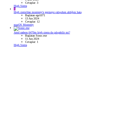
Cevaplar: 3
High Sierra
E
High sierra'dan monterey'e geçmeye çalışırken aldığım hata
Başlatan ege1071
13 Ara 2024
Cevaplar: 12
macOS Monterey
Amd radeon 6470m high sierra da çalışabilir mi?
Başlatan Sonic.exe
11 Ara 2024
Cevaplar: 1
High Sierra