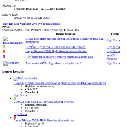
Ağ Aygıtları
Broadcom BCM43xx - I211 Gigabit Ethernet
Disk ve RAM
500GB NVMe & 32 GB DDR4
Yanıt için giriş yapmanız veya üye olmanız gerekir.
Paylaş:
Facebook
Twitter
Reddit
Pinterest
Tumblr
WhatsApp
E-posta
Link
Benzer konular
Forum
Clover high sierra bios her kapanip acildiginda sifirlaniyor fakat saat
High Sierra
bozulmuyor
C
ÇÖZÜM
High Sierra 10.136 Cuda destekli PyTorch.
High Sierra
C
Casper Nirvana 550'de High Sierra kurulumunda hata.
High Sierra
macOS
E
High sierra'dan monterey'e geçmeye çalışırken aldığım hata
Monterey
Amd radeon 6470m high sierra da çalışabilir mi?
High Sierra
Benzer konular
Clover high sierra bios her kapanip acildiginda sifirlaniyor fakat saat bozulmuyor
Başlatan Hackintoshcudayı
4 Şub 2026
Cevaplar: 4
High Sierra
C
ÇÖZÜM
High Sierra 10.136 Cuda destekli PyTorch.
Başlatan checkra1n
14 Kas 2025
Cevaplar: 1
High Sierra
C
Casper Nirvana 550'de High Sierra kurulumunda hata.
Başlatan Cıgıt26
8 Şub 2025