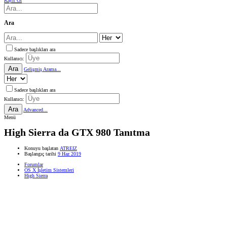
Kayıt Ol
Ara
Sadece başlıkları ara
Kullanıcı:
Ara
Gelişmiş Arama...
Sadece başlıkları ara
Kullanıcı:
Ara
Advanced...
Menü
High Sierra da GTX 980 Tanıtma
Konuyu başlatan
ATREIZ
Başlangıç tarihi
9 Haz 2019
Forumlar
OS X İşletim Sistemleri
High Sierra