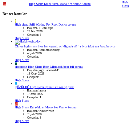
High
W
High Sierra Kulaklıktan Mono Ses Verme Sorunu
Sierra
Benzer konular
1
High sierra Still Waiting For Root Device sorunu
Başlatan 1.3 multijet
25 Nis 2026
Cevaplar: 8
High Sierra
Clover high sierra bios her kapanip acildiginda sifirlaniyor fakat saat bozulmuyor
Başlatan Hackintoshcudayı
4 Şub 2026
Cevaplar: 4
High Sierra
Y
Hacintosh High Sierra Boot Mismatch boot fail sorunu
Başlatan yigitHacintosh11
18 Ocak 2026
Cevaplar: 3
High Sierra
L
ÇÖZÜLDÜ
High sierra uyumlu efi config plisti
Başlatan laenta
1 Ocak 2026
Cevaplar: 1
High Sierra
W
High Sierra Kulaklıktan Mono Ses Verme Sorunu
Başlatan wunderweltz
7 Şub 2020
Cevaplar: 3
High Sierra