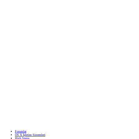
Forumlar
OS X İşletim Sistemleri
High Sierra