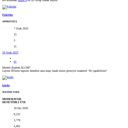
Bu konudaki
mesaj 6
en iyi cevap olarak seçildi.
Fukichu
APPRENTICE
7 Ocak 2023
15
3
21
26 Ocak 2023
#1
Modeli Realtek ALC887
Layout ID'lerin hepsini denedim ama karşı tarafa sesim gitmiyor maalesef. Ne yapabilirim?
kindo
MASTER YODA
MODERATOR
DENEYİMLİ ÜYE
18 Eki 2020
8,222
3,778
4,401