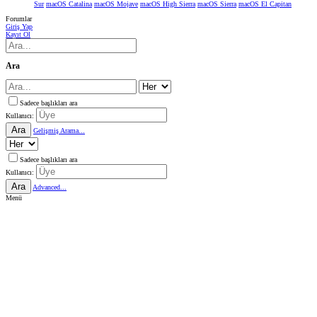
Sur
macOS Catalina
macOS Mojave
macOS High Sierra
macOS Sierra
macOS El Capitan
Forumlar
Giriş Yap
Kayıt Ol
Ara
Sadece başlıkları ara
Kullanıcı:
Ara
Gelişmiş Arama...
Sadece başlıkları ara
Kullanıcı:
Ara
Advanced...
Menü