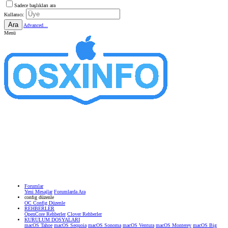
Sadece başlıkları ara
Kullanıcı:
Ara
Advanced...
Menü
Forumlar
Yeni Mesajlar
Forumlarda Ara
confıg düzenle
OC Config Düzenle
REHBERLER
OpenCore Rehberler
Clover Rehberler
KURULUM DOSYALARI
macOS Tahoe
macOS Sequoia
macOS Sonoma
macOS Ventura
macOS Monterey
macOS Big