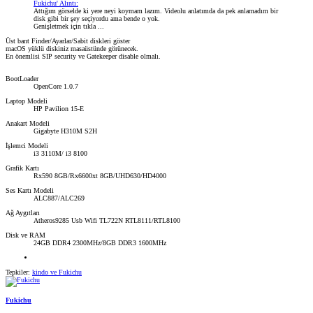
Fukichu' Alıntı:
Attığım görselde ki yere neyi koymam lazım. Videolu anlatımda da pek anlamadım bir
disk gibi bir şey seçiyordu ama bende o yok.
Genişletmek için tıkla ...
Üst bant Finder/Ayarlar/Sabit diskleri göster
macOS yüklü diskiniz masaüstünde görünecek.
En önemlisi SIP security ve Gatekeeper disable olmalı.
BootLoader
OpenCore 1.0.7
Laptop Modeli
HP Pavilion 15-E
Anakart Modeli
Gigabyte H310M S2H
İşlemci Modeli
i3 3110M/ i3 8100
Grafik Kartı
Rx590 8GB/Rx6600xt 8GB/UHD630/HD4000
Ses Kartı Modeli
ALC887/ALC269
Ağ Aygıtları
Atheros9285 Usb Wifi TL722N RTL8111/RTL8100
Disk ve RAM
24GB DDR4 2300MHz/8GB DDR3 1600MHz
Tepkiler:
kindo
ve
Fukichu
Fukichu