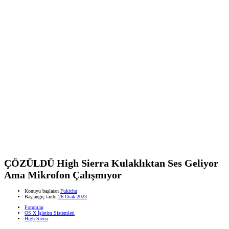
ÇÖZÜLDÜ
High Sierra Kulaklıktan Ses Geliyor
Ama Mikrofon Çalışmıyor
Konuyu başlatan
Fukichu
Başlangıç tarihi
26 Ocak 2023
Forumlar
OS X İşletim Sistemleri
High Sierra