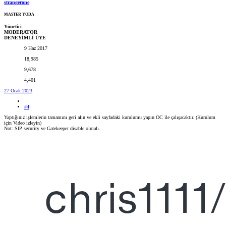
strangerone
MASTER YODA
Yönetici
MODERATOR
DENEYİMLİ ÜYE
9 Haz 2017
18,985
9,678
4,401
27 Ocak 2023
#4
Yaptığınız işlemlerin tamamını geri alın ve ekli sayfadaki kurulumu yapın OC ile çalışacaktır. (Kurulum
için Video izleyin)
Not: SIP security ve Gatekeeper disable olmalı.