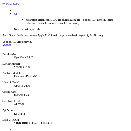
26 Ocak 2023
#2
Mikrofon girişi AppleALC ile çalışmayacaktır. VoodooHDA gerekli. (biraz
daha kötü ses kalitesi ve kararsızlık sorunları)
Genişletmek için tıkla ...
Amd Sistemlerde bu sorunun AppleALC kexti ile yaygın olarak yaşandığı bildirilmiş.
VoodooHDA ile deneyin.
VoodooHDA
BootLoader
OpenCore 0.9.7
Laptop Modeli
Sonoma 14.0
Anakart Modeli
Faxconn HM67M-S
İşlemci Modeli
CPU i5-2400
Grafik Kartı
RX570 4GB
Ses Kartı Modeli
ALC662
Ağ Aygıtları
RTL8111
Disk ve RAM
14GB DDR3 - Crucil 480GB SSD