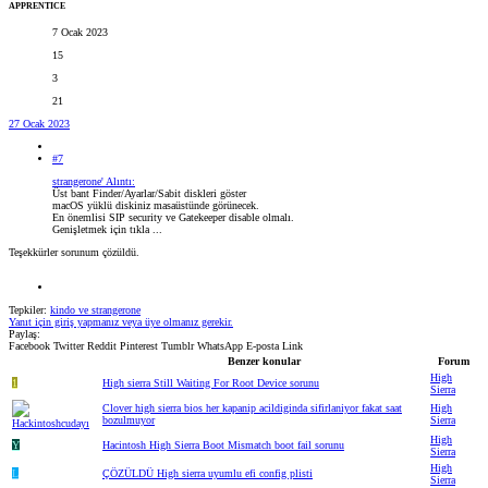
APPRENTICE
7 Ocak 2023
15
3
21
27 Ocak 2023
#7
strangerone' Alıntı:
Üst bant Finder/Ayarlar/Sabit diskleri göster
macOS yüklü diskiniz masaüstünde görünecek.
En önemlisi SIP security ve Gatekeeper disable olmalı.
Genişletmek için tıkla ...
Teşekkürler sorunum çözüldü.
Tepkiler:
kindo
ve
strangerone
Yanıt için giriş yapmanız veya üye olmanız gerekir.
Paylaş:
Facebook
Twitter
Reddit
Pinterest
Tumblr
WhatsApp
E-posta
Link
Benzer konular
Forum
High
1
High sierra Still Waiting For Root Device sorunu
Sierra
Clover high sierra bios her kapanip acildiginda sifirlaniyor fakat saat
High
bozulmuyor
Sierra
High
Y
Hacintosh High Sierra Boot Mismatch boot fail sorunu
Sierra
High
L
ÇÖZÜLDÜ
High sierra uyumlu efi config plisti
Sierra