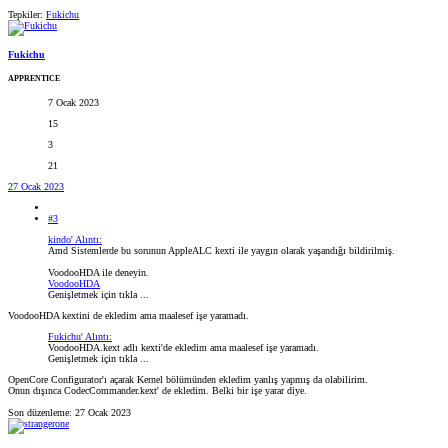
Tepkiler:
Fukichu
Fukichu
APPRENTICE
7 Ocak 2023
15
3
21
27 Ocak 2023
#3
kindo' Alıntı:
Amd Sistemlerde bu sorunun AppleALC kexti ile yaygın olarak yaşandığı bildirilmiş.
VoodooHDA ile deneyin.
VoodooHDA
Genişletmek için tıkla ...
VoodooHDA kextini de ekledim ama maalesef işe yaramadı.
Fukichu' Alıntı:
VoodooHDA.kext adlı kexti'de ekledim ama maalesef işe yaramadı.
Genişletmek için tıkla ...
OpenCore Configurator'ı açarak Kernel bölümünden ekledim yanlış yapmış da olabilirim.
Onun dışınca CodecCommander.kext' de ekledim. Belki bir işe yarar diye.
Son düzenleme:
27 Ocak 2023