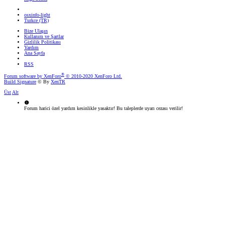
osxinfo-light
Turkce (TR)
Bize Ulaşın
Kullanım ve Şartlar
Gizlilik Politikası
Yardım
Ana Sayfa
RSS
®
Forum software by XenForo
© 2010-2020 XenForo Ltd.
Build Signature
© By
XenTR
Üst
Alt
Forum harici özel yardım kesinlikle yasaktır! Bu taleplerde uyarı cezası verilir!