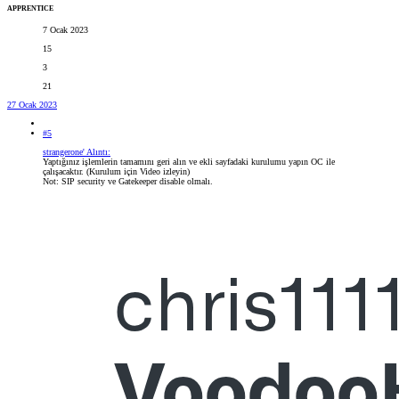
APPRENTICE
7 Ocak 2023
15
3
21
27 Ocak 2023
#5
strangerone' Alıntı:
Yaptığınız işlemlerin tamamını geri alın ve ekli sayfadaki kurulumu yapın OC ile
çalışacaktır. (Kurulum için Video izleyin)
Not: SIP security ve Gatekeeper disable olmalı.