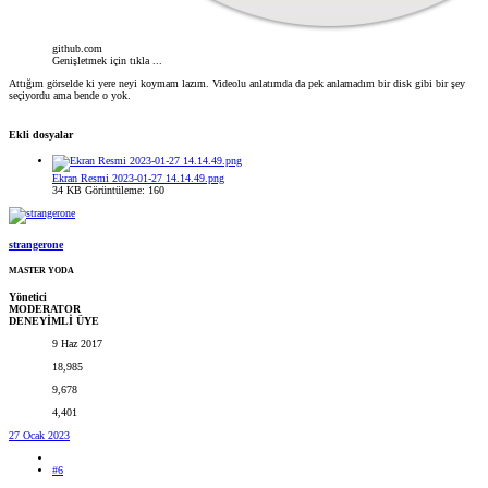
github.com
Genişletmek için tıkla ...
Attığım görselde ki yere neyi koymam lazım. Videolu anlatımda da pek anlamadım bir disk gibi bir şey
seçiyordu ama bende o yok.
Ekli dosyalar
Ekran Resmi 2023-01-27 14.14.49.png
34 KB
Görüntüleme: 160
strangerone
MASTER YODA
Yönetici
MODERATOR
DENEYİMLİ ÜYE
9 Haz 2017
18,985
9,678
4,401
27 Ocak 2023
#6