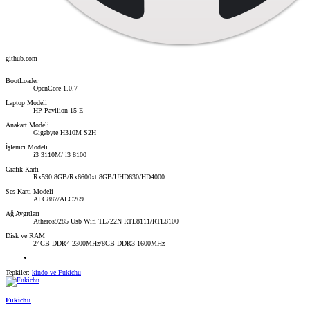
github.com
BootLoader
OpenCore 1.0.7
Laptop Modeli
HP Pavilion 15-E
Anakart Modeli
Gigabyte H310M S2H
İşlemci Modeli
i3 3110M/ i3 8100
Grafik Kartı
Rx590 8GB/Rx6600xt 8GB/UHD630/HD4000
Ses Kartı Modeli
ALC887/ALC269
Ağ Aygıtları
Atheros9285 Usb Wifi TL722N RTL8111/RTL8100
Disk ve RAM
24GB DDR4 2300MHz/8GB DDR3 1600MHz
Tepkiler:
kindo
ve
Fukichu
Fukichu