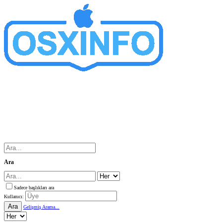
Ara
Sadece başlıkları ara
Kullanıcı:
Ara
Gelişmiş Arama...