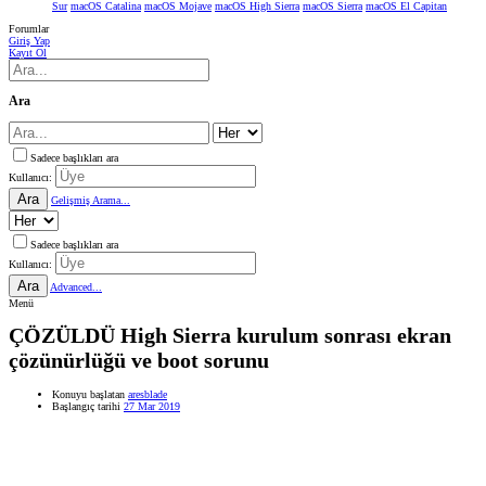
Sur
macOS Catalina
macOS Mojave
macOS High Sierra
macOS Sierra
macOS El Capitan
Forumlar
Giriş Yap
Kayıt Ol
Ara
Sadece başlıkları ara
Kullanıcı:
Ara
Gelişmiş Arama...
Sadece başlıkları ara
Kullanıcı:
Ara
Advanced...
Menü
ÇÖZÜLDÜ
High Sierra kurulum sonrası ekran
çözünürlüğü ve boot sorunu
Konuyu başlatan
aresblade
Başlangıç tarihi
27 Mar 2019