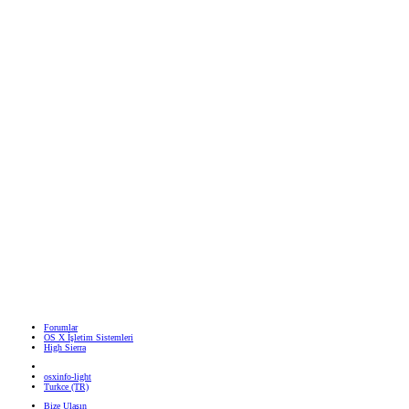
Forumlar
OS X İşletim Sistemleri
High Sierra
osxinfo-light
Turkce (TR)
Bize Ulaşın