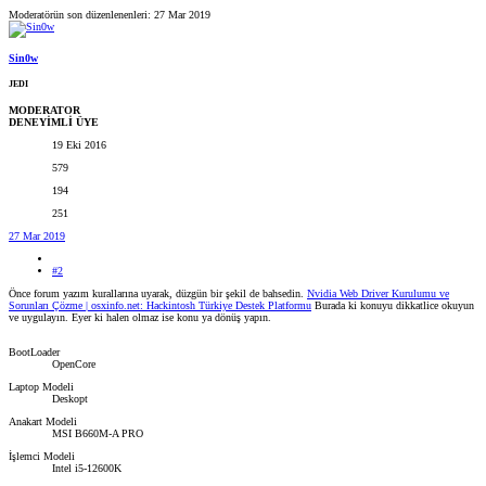
Moderatörün son düzenlenenleri:
27 Mar 2019
Sin0w
JEDI
MODERATOR
DENEYİMLİ ÜYE
19 Eki 2016
579
194
251
27 Mar 2019
#2
Önce forum yazım kurallarına uyarak, düzgün bir şekil de bahsedin.
Nvidia Web Driver Kurulumu ve
Sorunları Çözme | osxinfo.net: Hackintosh Türkiye Destek Platformu
Burada ki konuyu dikkatlice okuyun
ve uygulayın. Eyer ki halen olmaz ise konu ya dönüş yapın.
BootLoader
OpenCore
Laptop Modeli
Deskopt
Anakart Modeli
MSI B660M-A PRO
İşlemci Modeli
Intel i5-12600K