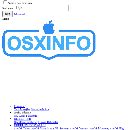
Sadece başlıkları ara
Kullanıcı:
Ara
Advanced...
Menü
Forumlar
Yeni Mesajlar
Forumlarda Ara
confıg düzenle
OC Config Düzenle
REHBERLER
OpenCore Rehberler
Clover Rehberler
KURULUM DOSYALARI
macOS Tahoe
macOS Sequoia
macOS Sonoma
macOS Ventura
macOS Monterey
macOS Big