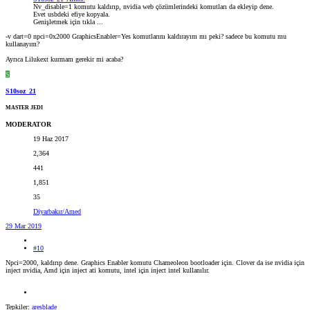
Nv_disable=1 komutu kaldırıp, nvidia web çözümlerindeki komutları da ekleyip dene.
Evet usbdeki efiye kopyala.
Genişletmek için tıkla ...
-v dart=0 npci=0x2000 GraphicsEnabler=Yes komutlarını kaldırayım mı peki? sadece bu komutu mu
kullanayım?
Ayrıca Lilukext kurmam gerekir mi acaba?
S
S10soz_21
MASTER JEDI
MODERATOR
19 Haz 2017
2,364
441
1,851
35
Diyarbakır/Amed
29 Mar 2019
#10
Npci=2000, kaldırıp dene. Graphics Enabler komutu Chameoleon bootloader için. Clover da ise nvidia için
inject nvidia, Amd için inject ati komutu, intel için inject intel kullanılır.
Tepkiler:
aresblade