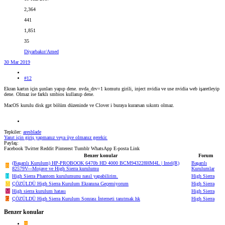
2,364
441
1,851
35
Diyarbakır/Amed
30 Mar 2019
#12
Ekran kartın için şunları yapıp dene. nvda_drv=1 komutu girili, inject nvidia ve use nvidia web işaretleyip
dene. Olmaz ise farklı smbios kullanıp dene.
MacOS kurulu disk gpt bölüm düzeninde ve Clover i buraya kurarsan sıkıntı olmaz.
Tepkiler:
aresblade
Yanıt için giriş yapmanız veya üye olmanız gerekir.
Paylaş:
Facebook
Twitter
Reddit
Pinterest
Tumblr
WhatsApp
E-posta
Link
Benzer konular
Forum
(Başarılı Kurulum) HP-PROBOOK 6470b HD 4000 BCM943228HM4L | Intel(R)
Başarılı
B
82579V---Mojave ve High Sierra kurulumu
Kurulumlar
H
High Sierra Phantom kurulumunu nasıl yapabilirim.
High Sierra
M
ÇÖZÜLDÜ
High Sierra Kurulum Ekranına Geçemiyorum
High Sierra
M
High sierra kurulum hatası
High Sierra
G
ÇÖZÜLDÜ
High Sierra Kurulum Sonrası İnterneti tanıtmak hk
High Sierra
Benzer konular
B