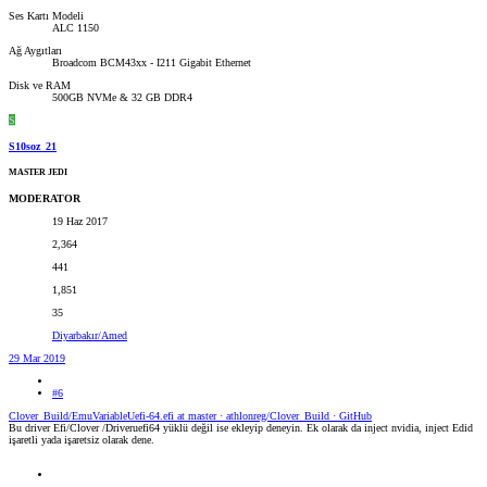
Ses Kartı Modeli
ALC 1150
Ağ Aygıtları
Broadcom BCM43xx - I211 Gigabit Ethernet
Disk ve RAM
500GB NVMe & 32 GB DDR4
S
S10soz_21
MASTER JEDI
MODERATOR
19 Haz 2017
2,364
441
1,851
35
Diyarbakır/Amed
29 Mar 2019
#6
Clover_Build/EmuVariableUefi-64.efi at master · athlonreg/Clover_Build · GitHub
Bu driver Efi/Clover /Driveruefi64 yüklü değil ise ekleyip deneyin. Ek olarak da inject nvidia, inject Edid
işaretli yada işaretsiz olarak dene.