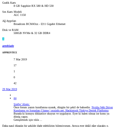
Grafik Kartı
8 GB Sapphire RX 580 & HD 530
Ses Kartı Modeli
ALC 1150
Ağ Aygıtları
Broadcom BCM43xx - I211 Gigabit Ethernet
Disk ve RAM
500GB NVMe & 32 GB DDR4
A
aresblade
APPRENTICE
7 Mar 2019
17
1
0
42
29 Mar 2019
#4
Sin0w' Alıntı:
Önce forum yazım kurallarına uyarak, düzgün bir şekil de bahsedin.
Nvidia Web Driver
Kurulumu ve Sorunları Çözme | osxinfo.net: Hackintosh Türkiye Destek Platformu
Burada ki konuyu dikkatlice okuyun ve uygulayın. Eyer ki halen olmaz ise konu ya
dönüş yapın.
Genişletmek için tıkla ...
Daha nasıl düzgün bir şekilde ifade edebilirim bilemiyorum. Ayrıca eyer değil eğer olacaktı o.