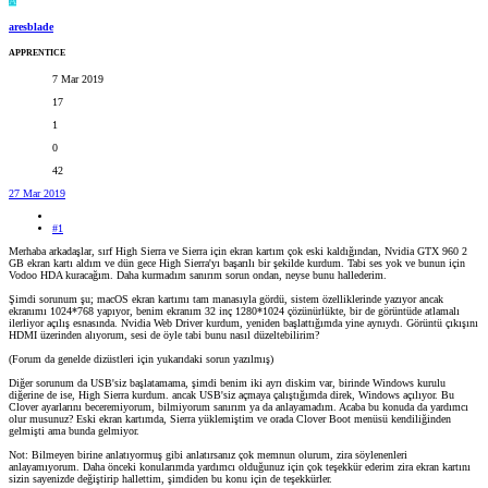
A
aresblade
APPRENTICE
7 Mar 2019
17
1
0
42
27 Mar 2019
#1
Merhaba arkadaşlar, sırf High Sierra ve Sierra için ekran kartım çok eski kaldığından, Nvidia GTX 960 2
GB ekran kartı aldım ve dün gece High Sierra'yı başarılı bir şekilde kurdum. Tabi ses yok ve bunun için
Vodoo HDA kuracağım. Daha kurmadım sanırım sorun ondan, neyse bunu hallederim.
Şimdi sorunum şu; macOS ekran kartımı tam manasıyla gördü, sistem özelliklerinde yazıyor ancak
ekranımı 1024*768 yapıyor, benim ekranım 32 inç 1280*1024 çözünürlükte, bir de görüntüde atlamalı
ilerliyor açılış esnasında. Nvidia Web Driver kurdum, yeniden başlattığımda yine aynıydı. Görüntü çıkışını
HDMI üzerinden alıyorum, sesi de öyle tabi bunu nasıl düzeltebilirim?
(Forum da genelde dizüstleri için yukarıdaki sorun yazılmış)
Diğer sorunum da USB'siz başlatamama, şimdi benim iki ayrı diskim var, birinde Windows kurulu
diğerine de ise, High Sierra kurdum. ancak USB'siz açmaya çalıştığımda direk, Windows açılıyor. Bu
Clover ayarlarını beceremiyorum, bilmiyorum sanırım ya da anlayamadım. Acaba bu konuda da yardımcı
olur musunuz? Eski ekran kartımda, Sierra yüklemiştim ve orada Clover Boot menüsü kendiliğinden
gelmişti ama bunda gelmiyor.
Not: Bilmeyen birine anlatıyormuş gibi anlatırsanız çok memnun olurum, zira söylenenleri
anlayamıyorum. Daha önceki konularımda yardımcı olduğunuz için çok teşekkür ederim zira ekran kartını
sizin sayenizde değiştirip hallettim, şimdiden bu konu için de teşekkürler.