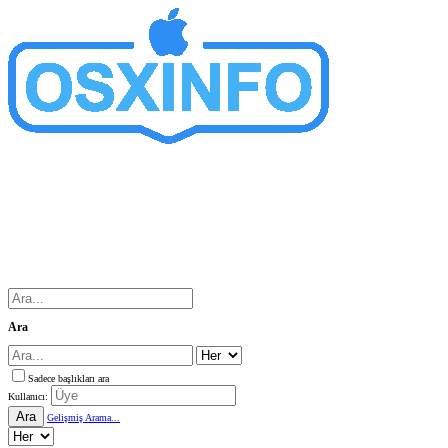
Ara
Sadece başlıkları ara
Kullanıcı:
Ara
Gelişmiş Arama...