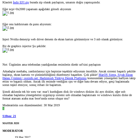
Klasörü
İndir EFI zip
burada zip olarak paylaştım, umarım doğru yapmışımdır.
Eğer ncpi=0x2000 yaparsam aşağıdaki görseli alıyorum
Eğer onu kaldırırsam da şunu alıyorum:
Inject Nvidia demeyip web driver dersem də ekran kartım görünmüyor ve 3 mb olarak görünüyor.
Bir de graphics injector Şu şekilde:
Not: Üzgünüm ama telefondan yazdığımdan resimlerin direkt url'sini paylaştım
Arkadaşlar merhaba, yardımlarınız için hepinize teşekkür ediyorum öncelikle. Ancak sistemi başarılı şekilde
başlatıp, ekran kartımı ve çözünürlülüğünü düzeltmeyi başardım. Çok şükür!
MacOS Sierra, Siyah Ekran
Hatası Çözümü | osxinfo.net: Hackintosh Türkiye Destek Platformu
konusundaki yönergeleri harfiyen takip
ettim ve başarılı oldum. Ancak ilk resimde verdiğim cpu ve diğer hata devam ediyor, gerçi başlatmada
sorun teşkil etmiyor, sonuç itibari ile başlattım.
Şimdi aklımda tek bir soru var: mac'i kurduğum disk ile windows diskim iki ayrı diskler, eğer usb
olmadan başlatma yönergelerini uygulayıp sistemi usb olmadan başlatırsam ve windows kurulu diske de
format atarsam acaba mac boot'unda sorun oluşur mu?
Moderatörün son düzenlenenleri:
30 Mar 2019
S
S10soz_21
MASTER JEDI
MODERATOR
19 Haz 2017