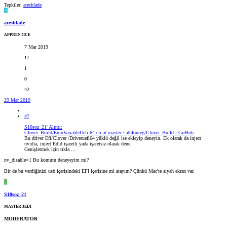
Tepkiler:
aresblade
A
aresblade
APPRENTICE
7 Mar 2019
17
1
0
42
29 Mar 2019
#7
S10soz_21' Alıntı:
Clover_Build/EmuVariableUefi-64.efi at master · athlonreg/Clover_Build · GitHub
Bu driver Efi/Clover /Driveruefi64 yüklü değil ise ekleyip deneyin. Ek olarak da inject
nvidia, inject Edid işaretli yada işaretsiz olarak dene.
Genişletmek için tıkla ...
nv_disable=1 Bu komutu deneyeyim mi?
Bir de bu verdiğinizi usb içerisindeki EFI içerisine mi atayım? Çünkü Mac'te siyah ekran var.
S
S10soz_21
MASTER JEDI
MODERATOR