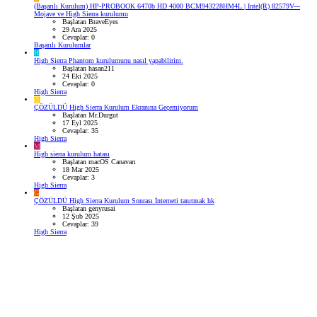
(Başarılı Kurulum) HP-PROBOOK 6470b HD 4000 BCM943228HM4L | Intel(R) 82579V---
Mojave ve High Sierra kurulumu
Başlatan BraveEyes
29 Ara 2025
Cevaplar: 0
Başarılı Kurulumlar
H
High Sierra Phantom kurulumunu nasıl yapabilirim.
Başlatan hasan211
24 Eki 2025
Cevaplar: 0
High Sierra
M
ÇÖZÜLDÜ
High Sierra Kurulum Ekranına Geçemiyorum
Başlatan Mr.Durgut
17 Eyl 2025
Cevaplar: 35
High Sierra
M
High sierra kurulum hatası
Başlatan macOS Canavarı
18 Mar 2025
Cevaplar: 3
High Sierra
G
ÇÖZÜLDÜ
High Sierra Kurulum Sonrası İnterneti tanıtmak hk
Başlatan genyrusai
12 Şub 2025
Cevaplar: 39
High Sierra