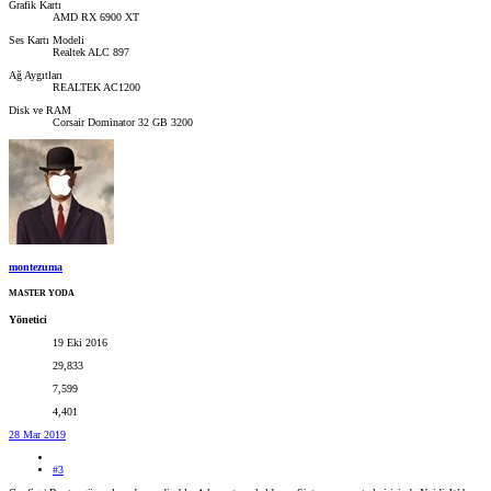
Grafik Kartı
AMD RX 6900 XT
Ses Kartı Modeli
Realtek ALC 897
Ağ Aygıtları
REALTEK AC1200
Disk ve RAM
Corsair Dominator 32 GB 3200
montezuma
MASTER YODA
Yönetici
19 Eki 2016
29,833
7,599
4,401
28 Mar 2019
#3