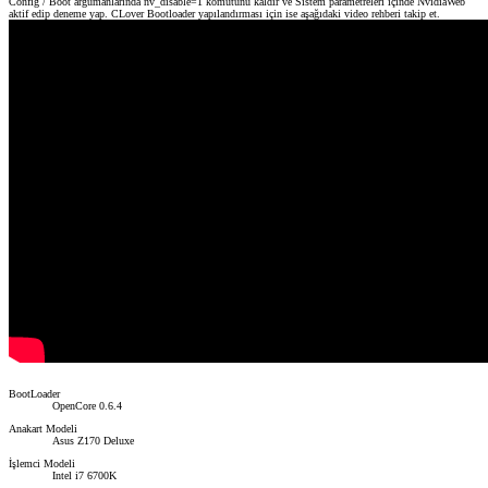
Config / Boot argümanlarında nv_disable=1 komutunu kaldır ve Sistem parametreleri içinde NvidiaWeb
aktif edip deneme yap. CLover Bootloader yapılandırması için ise aşağıdaki video rehberi takip et.
BootLoader
OpenCore 0.6.4
Anakart Modeli
Asus Z170 Deluxe
İşlemci Modeli
Intel i7 6700K