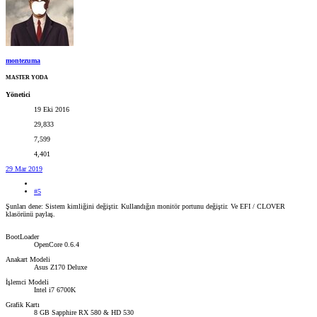
montezuma
MASTER YODA
Yönetici
19 Eki 2016
29,833
7,599
4,401
29 Mar 2019
#5
Şunları dene: Sistem kimliğini değiştir. Kullandığın monitör portunu değiştir. Ve EFI / CLOVER
klasörünü paylaş.
BootLoader
OpenCore 0.6.4
Anakart Modeli
Asus Z170 Deluxe
İşlemci Modeli
Intel i7 6700K
Grafik Kartı
8 GB Sapphire RX 580 & HD 530