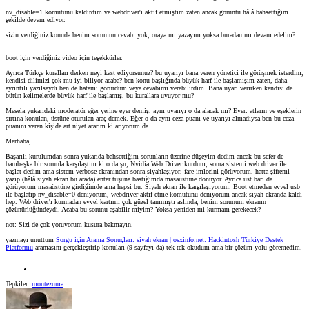
nv_disable=1 komutunu kaldırdım ve webdriver'ı aktif etmiştim zaten ancak görüntü hâlâ bahsettiğim
şekilde devam ediyor.
sizin verdiğiniz konuda benim sorumun cevabı yok, oraya mı yazayım yoksa buradan mı devam edelim?
boot için verdiğiniz video için teşekkürler.
Ayrıca Türkçe kuralları derken neyi kast ediyorsunuz? bu uyarıyı bana veren yönetici ile görüşmek isterdim,
kendisi dilimizi çok mu iyi biliyor acaba? ben konu başlığında büyük harf ile başlamışım zaten, daha
ayrıntılı yazılsaydı ben de hatamı görürdüm veya cevabımı verebilirdim. Bana uyarı verirken kendisi de
bütün kelimelerde büyük harf ile başlamış, bu kurallara uyuyor mu?
Mesela yukarıdaki moderatör eğer yerine eyer demiş, aynı uyarıyı o da alacak mı? Eyer: atların ve eşeklerin
sırtına konulan, üstüne oturulan araç demek. Eğer o da aynı ceza puanı ve uyarıyı almadıysa ben bu ceza
puanını veren kişide art niyet ararım ki arıyorum da.
Merhaba,
Başarılı kurulumdan sonra yukarıda bahsettiğim sorunların üzerine düşeyim dedim ancak bu sefer de
bambaşka bir sorunla karşılaştım ki o da şu; Nvidia Web Driver kurdum, sonra sistemi web driver ile
başlat dedim ama sistem verbose ekranından sonra siyahlaşıyor, fare imlecini görüyorum, hatta şifremi
yazıp (hâlâ siyah ekran bu arada) enter tuşuna bastığımda masaüstüne dönüyor. Ayrıca üst barı da
görüyorum masaüstüne girdiğimde ama hepsi bu. Siyah ekran ile karşılaşıyorum. Boot etmeden evvel usb
ile başlatıp nv_disable=0 deniyorum, webdriver aktif etme komutunu deniyorum ancak siyah ekranda kaldı
hep. Web driver'ı kurmadan evvel kartımı çok güzel tanımıştı aslında, benim sorunum ekranın
çözünürlüğündeydi. Acaba bu sorunu aşabilir miyim? Yoksa yeniden mi kurmam gerekecek?
not: Sizi de çok yoruyorum kusura bakmayın.
yazmayı unuttum
Sorgu için Arama Sonuçları: siyah ekran | osxinfo.net: Hackintosh Türkiye Destek
Platformu
aramasını gerçekleştirip konuları (9 sayfayı da) tek tek okudum ama bir çözüm yolu göremedim.
Tepkiler:
montezuma