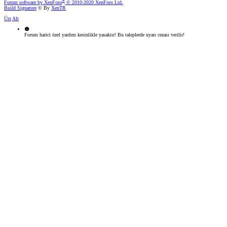
®
Forum software by XenForo
© 2010-2020 XenForo Ltd.
Build Signature
© By
XenTR
Üst
Alt
Forum harici özel yardım kesinlikle yasaktır! Bu taleplerde uyarı cezası verilir!