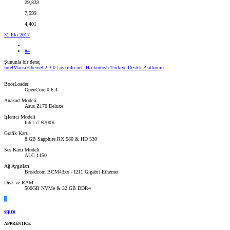
29,833
7,599
4,401
31 Eki 2017
#4
Şununla bir dene;
IntelMausiEthernet 2.3.0 | osxinfo.net: Hackintosh Türkiye Destek Platformu
BootLoader
OpenCore 0.6.4
Anakart Modeli
Asus Z170 Deluxe
İşlemci Modeli
Intel i7 6700K
Grafik Kartı
8 GB Sapphire RX 580 & HD 530
Ses Kartı Modeli
ALC 1150
Ağ Aygıtları
Broadcom BCM43xx - I211 Gigabit Ethernet
Disk ve RAM
500GB NVMe & 32 GB DDR4
S
stpro
APPRENTICE