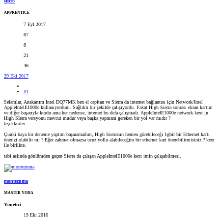
stpro
APPRENTICE
7 Eyl 2017
67
8
21
46
29 Eki 2017
#1
Selamlar, Anakartım Intel DQ77MK ben el capitan ve Sierra da internet bağlantısı için Network/Intel
AppleIntelE1000e kullanıyordum. Sağlıklı bir şekilde çalışıyordu. Fakat High Sierra sonrası ekran kartım
ve diğer başarıyla kurdu ama her nedense, internet bu defa çalışmadı. AppleIntelE1000e network kext in
High Sİerra versyonu mevcut mudur veya başka yapmam gereken bir yol var mıdır ?
teşekkürler
Çünki baya bir deneme yaptım başaramadım, High Sierranın hemen görebileceği 1gbit bir Ethernet kartı
önerizi olabilir mi ? Eğer zahmet olmazsa ucuz yollu alabileceğim bir ethernet kart önerebilirmisiniz ? kext
ile birlikte.
tabi aslında gönlümden geçen Sierra da çalışan AppleIntelE1000e kext imin çalışabilmesi.
montezuma
MASTER YODA
Yönetici
19 Eki 2016