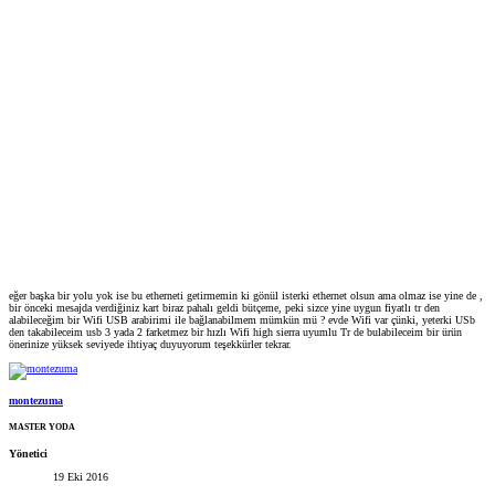
eğer başka bir yolu yok ise bu etherneti getirmemin ki gönül isterki ethernet olsun ama olmaz ise yine de ,
bir önceki mesajda verdiğiniz kart biraz pahalı geldi bütçeme, peki sizce yine uygun fiyatlı tr den
alabileceğim bir Wifi USB arabirimi ile bağlanabilmem mümkün mü ? evde Wifi var çünki, yeterki USb
den takabileceim usb 3 yada 2 farketmez bir hızlı Wifi high sierra uyumlu Tr de bulabileceim bir ürün
önerinize yüksek seviyede ihtiyaç duyuyorum teşekkürler tekrar.
montezuma
MASTER YODA
Yönetici
19 Eki 2016