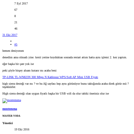
7 Eyl 2017
67
8
21
46
31 Eki 2017
#5
hemen deniyorum
denedim ama olmadı yine. kexti yerine koyduktan sonrada restart attım hatta aynı işlemi 2. kez yaptım.
eğer başka bir çare yok ise
peki şöyle birşey alsam kutarır mı acaba beni
TP-LINK TL-WN823N 300 Mbps N Kablosuz WPS/Soft AP Mini USB Fiyatı
high sierra desteği var mı ? ve bu Ağ sayfası hep aynı görünüyor bunu taktığımda acaba direk görür mü ?
teşekkürler.
High sierra desteği olan uygun fiyatlı başka bir USB wifi da olur tabiki öneriniz olur ise
montezuma
MASTER YODA
Yönetici
19 Eki 2016