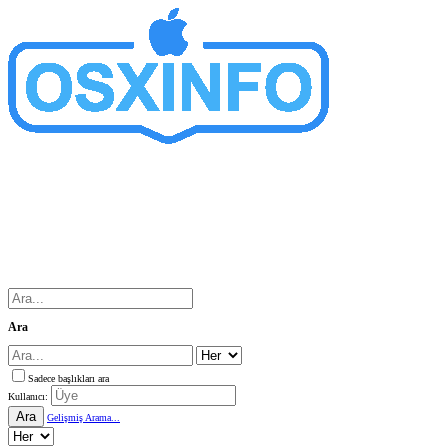
Ara
Sadece başlıkları ara
Kullanıcı:
Ara
Gelişmiş Arama...