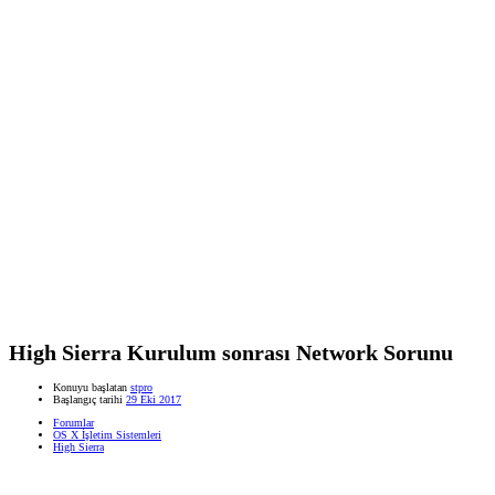
High Sierra Kurulum sonrası Network Sorunu
Konuyu başlatan
stpro
Başlangıç tarihi
29 Eki 2017
Forumlar
OS X İşletim Sistemleri
High Sierra