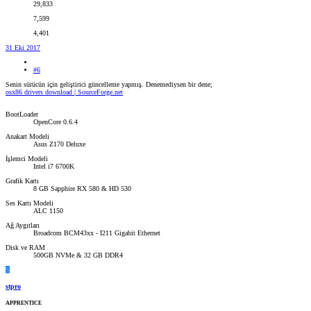
29,833
7,599
4,401
31 Eki 2017
#6
Senin sürücün için geliştirici güncelleme yapmış. Denemediysen bir dene;
osx86 drivers download | SourceForge.net
BootLoader
OpenCore 0.6.4
Anakart Modeli
Asus Z170 Deluxe
İşlemci Modeli
Intel i7 6700K
Grafik Kartı
8 GB Sapphire RX 580 & HD 530
Ses Kartı Modeli
ALC 1150
Ağ Aygıtları
Broadcom BCM43xx - I211 Gigabit Ethernet
Disk ve RAM
500GB NVMe & 32 GB DDR4
S
stpro
APPRENTICE