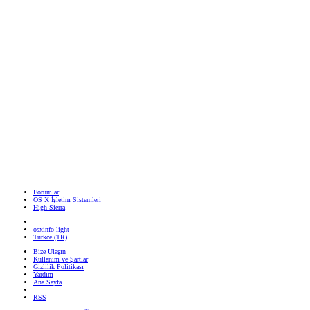
Forumlar
OS X İşletim Sistemleri
High Sierra
osxinfo-light
Turkce (TR)
Bize Ulaşın
Kullanım ve Şartlar
Gizlilik Politikası
Yardım
Ana Sayfa
RSS