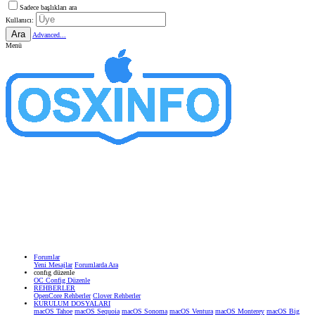
Sadece başlıkları ara
Kullanıcı:
Ara
Advanced...
Menü
Forumlar
Yeni Mesajlar
Forumlarda Ara
confıg düzenle
OC Config Düzenle
REHBERLER
OpenCore Rehberler
Clover Rehberler
KURULUM DOSYALARI
macOS Tahoe
macOS Sequoia
macOS Sonoma
macOS Ventura
macOS Monterey
macOS Big