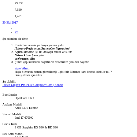
29,833
7,599
4,401
30 Eki 2017
#2
Şu adımları bir dene;
Finder kullanarak şu dosya yoluna gidin:
/Library/Preferences/SystemConfiguration/
Açılan klasörde, şu iki dosyayı bulun ve silin:
NetworkInterfaces.plist
preferences.plist
Şimdi çöp kutusunu boşaltın ve sisteminizi yeniden başlatın.
stpro' Alıntı:
High Sierranın hemen görebileceği 1gbit bir Ethernet kartı önerizi olabilir mi ?
Genişletmek için tıkla ...
Şu olabilir.
Presto Gigabit Pro PCIe Computer Card | Sonnet
BootLoader
OpenCore 0.6.4
Anakart Modeli
Asus Z170 Deluxe
İşlemci Modeli
Intel i7 6700K
Grafik Kartı
8 GB Sapphire RX 580 & HD 530
Ses Kartı Modeli