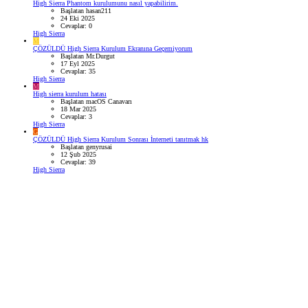
High Sierra Phantom kurulumunu nasıl yapabilirim.
Başlatan hasan211
24 Eki 2025
Cevaplar: 0
High Sierra
M
ÇÖZÜLDÜ
High Sierra Kurulum Ekranına Geçemiyorum
Başlatan Mr.Durgut
17 Eyl 2025
Cevaplar: 35
High Sierra
M
High sierra kurulum hatası
Başlatan macOS Canavarı
18 Mar 2025
Cevaplar: 3
High Sierra
G
ÇÖZÜLDÜ
High Sierra Kurulum Sonrası İnterneti tanıtmak hk
Başlatan genyrusai
12 Şub 2025
Cevaplar: 39
High Sierra