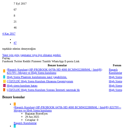
7 Eyl 2017
67
8
21
46
4 Kas 2017
#7
teşekkür ederim deneyeceğim
Yanıt için giriş yapmanız veya üye olmanız gerekir.
Paylaş:
Facebook
Twitter
Reddit
Pinterest
Tumblr
WhatsApp
E-posta
Link
Benzer konular
Forum
(Başarılı Kurulum) HP-PROBOOK 6470b HD 4000 BCM943228HM4L | Intel(R)
Başarılı
B
82579V---Mojave ve High Sierra kurulumu
Kurulumlar
H
High Sierra Phantom kurulumunu nasıl yapabilirim.
High Sierra
M
ÇÖZÜLDÜ
High Sierra Kurulum Ekranına Geçemiyorum
High Sierra
M
High sierra kurulum hatası
High Sierra
G
ÇÖZÜLDÜ
High Sierra Kurulum Sonrası İnterneti tanıtmak hk
High Sierra
Benzer konular
B
(Başarılı Kurulum) HP-PROBOOK 6470b HD 4000 BCM943228HM4L | Intel(R) 82579V---
Mojave ve High Sierra kurulumu
Başlatan BraveEyes
29 Ara 2025
Cevaplar: 0
Başarılı Kurulumlar
H