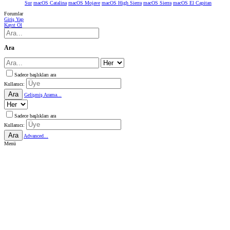
Sur
macOS Catalina
macOS Mojave
macOS High Sierra
macOS Sierra
macOS El Capitan
Forumlar
Giriş Yap
Kayıt Ol
Ara
Sadece başlıkları ara
Kullanıcı:
Ara
Gelişmiş Arama...
Sadece başlıkları ara
Kullanıcı:
Ara
Advanced...
Menü