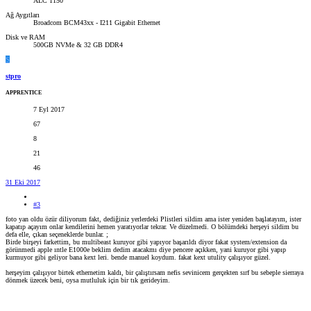
ALC 1150
Ağ Aygıtları
Broadcom BCM43xx - I211 Gigabit Ethernet
Disk ve RAM
500GB NVMe & 32 GB DDR4
S
stpro
APPRENTICE
7 Eyl 2017
67
8
21
46
31 Eki 2017
#3
foto yan oldu özür diliyorum fakt, dediğiniz yerlerdeki Plistleri sildim ama ister yeniden başlatayım, ister
kapatıp açayım onlar kendilerini hemen yaratıyorlar tekrar. Ve düzelmedi. O bölümdeki herşeyi sildim bu
defa elle, çıkan seçeneklerde bunlar. ;
Birde birşeyi farkettim, bu multibeast kuruyor gibi yapıyor başarıldı diyor fakat system/extension da
görünmedi apple ıntle E1000e beklim dedim atacakmı diye pencere açıkken, yani kuruyor gibi yapıp
kurmuyor gibi geliyor bana kext leri. bende manuel koydum. fakat kext utulity çalışıyor güzel.
herşeyim çalışıyor birtek ethernetim kaldı, bir çalıştırsam nefis sevinicem gerçekten sırf bu sebeple sierraya
dönmek üzecek beni, oysa mutluluk için bir tık gerideyim.