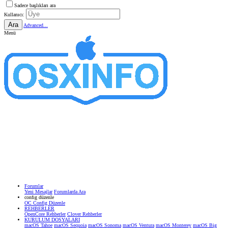
Sadece başlıkları ara
Kullanıcı:
Ara
Advanced...
Menü
Forumlar
Yeni Mesajlar
Forumlarda Ara
confıg düzenle
OC Config Düzenle
REHBERLER
OpenCore Rehberler
Clover Rehberler
KURULUM DOSYALARI
macOS Tahoe
macOS Sequoia
macOS Sonoma
macOS Ventura
macOS Monterey
macOS Big