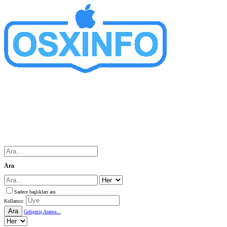
Ara
Sadece başlıkları ara
Kullanıcı:
Ara
Gelişmiş Arama...