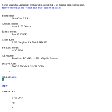
Sorun kozmetik. Aşağıdaki rehberi takip ederek CPU vs herşeyi özelleştirebilirsin.
How to customize the "About This Mac" section of a Mac
BootLoader
OpenCore 0.6.4
Anakart Modeli
Asus Z170 Deluxe
İşlemci Modeli
Intel i7 6700K
Grafik Kartı
8 GB Sapphire RX 580 & HD 530
Ses Kartı Modeli
ALC 1150
Ağ Aygıtları
Broadcom BCM43xx - I211 Gigabit Ethernet
Disk ve RAM
500GB NVMe & 32 GB DDR4
Tepkiler:
alpio
A
alpio
APPRENTICE
3 Ara 2017
40
5