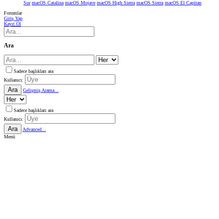
Sur
macOS Catalina
macOS Mojave
macOS High Sierra
macOS Sierra
macOS El Capitan
Forumlar
Giriş Yap
Kayıt Ol
Ara
Sadece başlıkları ara
Kullanıcı:
Ara
Gelişmiş Arama...
Sadece başlıkları ara
Kullanıcı:
Ara
Advanced...
Menü