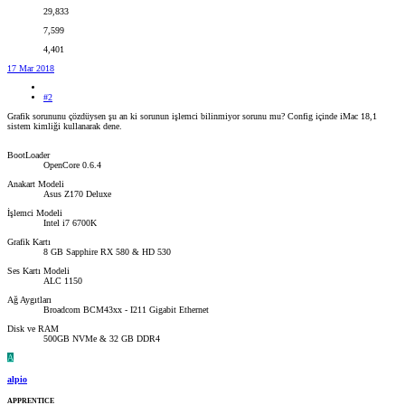
29,833
7,599
4,401
17 Mar 2018
#2
Grafik sorununu çözdüysen şu an ki sorunun işlemci bilinmiyor sorunu mu? Config içinde iMac 18,1
sistem kimliği kullanarak dene.
BootLoader
OpenCore 0.6.4
Anakart Modeli
Asus Z170 Deluxe
İşlemci Modeli
Intel i7 6700K
Grafik Kartı
8 GB Sapphire RX 580 & HD 530
Ses Kartı Modeli
ALC 1150
Ağ Aygıtları
Broadcom BCM43xx - I211 Gigabit Ethernet
Disk ve RAM
500GB NVMe & 32 GB DDR4
A
alpio
APPRENTICE