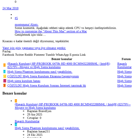
0
24 Mar 2018
#5
montezuma' Alıntı:
Sorun kozmetik. Aşağıdaki rehberi takip ederek CPU vs herşeyi özelleştirebilirsin.
How to customize the "About This Mac" section of a Mac
Genişletmek için tıkla ...
Kısacası o kadar önemli değil diyorsunuz, teşekkürler.
Yanıt için giriş yapmanız veya üye olmanız gerekir.
Paylaş:
Facebook
Twitter
Reddit
Pinterest
Tumblr
WhatsApp
E-posta
Link
Benzer konular
Forum
(Başarılı Kurulum) HP-PROBOOK 6470b HD 4000 BCM943228HM4L | Intel(R)
Başarılı
B
82579V---Mojave ve High Sierra kurulumu
Kurulumlar
H
High Sierra Phantom kurulumunu nasıl yapabilirim.
High Sierra
M
ÇÖZÜLDÜ
High Sierra Kurulum Ekranına Geçemiyorum
High Sierra
M
High sierra kurulum hatası
High Sierra
G
ÇÖZÜLDÜ
High Sierra Kurulum Sonrası İnterneti tanıtmak hk
High Sierra
Benzer konular
B
(Başarılı Kurulum) HP-PROBOOK 6470b HD 4000 BCM943228HM4L | Intel(R) 82579V---
Mojave ve High Sierra kurulumu
Başlatan BraveEyes
29 Ara 2025
Cevaplar: 0
Başarılı Kurulumlar
H
High Sierra Phantom kurulumunu nasıl yapabilirim.
Başlatan hasan211
24 Eki 2025