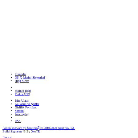
Forumlar
OS X İşletim Sistemleri
High Sierra
osxinfo-light
Turkce (TR)
Bize Ulaşın
Kullanım ve Şartlar
Gizlilik Politikası
Yardım
Ana Sayfa
RSS
®
Forum software by XenForo
© 2010-2020 XenForo Ltd.
Build Signature
© By
XenTR
Üst
Alt