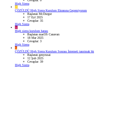
Cevaplar: 0
High Sierra
M
ÇÖZÜLDÜ
High Sierra Kurulum Ekranına Geçemiyorum
Başlatan Mr.Durgut
17 Eyl 2025
Cevaplar: 35
High Sierra
M
High sierra kurulum hatası
Başlatan macOS Canavarı
18 Mar 2025
Cevaplar: 3
High Sierra
G
ÇÖZÜLDÜ
High Sierra Kurulum Sonrası İnterneti tanıtmak hk
Başlatan genyrusai
12 Şub 2025
Cevaplar: 39
High Sierra