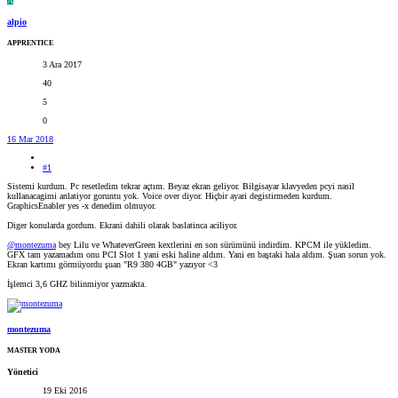
A
alpio
APPRENTICE
3 Ara 2017
40
5
0
16 Mar 2018
#1
Sistemi kurdum. Pc resetledim tekrar açtım. Beyaz ekran geliyor. Bilgisayar klavyeden pcyi nasil
kullanacagimi anlatiyor goruntu yok. Voice over diyor. Hiçbir ayari degistirmeden kurdum.
GraphicsEnabler yes -x denedim olmuyor.
Diger konularda gordum. Ekrani dahili olarak baslatinca aciliyor.
@montezuma
bey Lilu ve WhateverGreen kextlerini en son sürümünü indirdim. KPCM ile yükledim.
GFX tam yazamadım onu PCI Slot 1 yani eski haline aldım. Yani en baştaki hala aldım. Şuan sorun yok.
Ekran kartımı görmüyordu şuan "R9 380 4GB" yazıyor <3
İşlemci 3,6 GHZ bilinmiyor yazmakta.
montezuma
MASTER YODA
Yönetici
19 Eki 2016