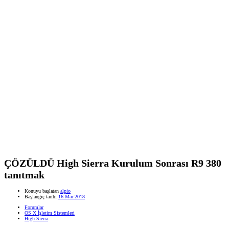
ÇÖZÜLDÜ
High Sierra Kurulum Sonrası R9 380
tanıtmak
Konuyu başlatan
alpio
Başlangıç tarihi
16 Mar 2018
Forumlar
OS X İşletim Sistemleri
High Sierra