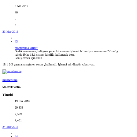
3 Ara 2017
40
5
0
23 Mar 2018
#3
montezuma' Alıntı:
Grafik sorununu çözdüysen şu an ki sorunun işlemci bilinmiyor sorunu mu? Config
içinde iMac 18,1 sistem kimliği kullanarak dene.
Genişletmek için tıkla ...
18,1 2-3 yapmama rağmen sorun çözülmedi. İşlemci adı düzgün çıkmıyor..
montezuma
MASTER YODA
Yönetici
19 Eki 2016
29,833
7,599
4,401
24 Mar 2018
#4