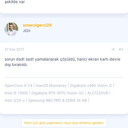
şekilde var
omercigerci29
JEDI
27 Kas 2017
#3
sorun dsdt ssdt yamalanarak çözüldü, harici ekran kartı devre
dışı bırakıldı.
OpenCore 0.7.4
macOS Monterey
Gigabyte z490 Vision G
intel i5 11600
Gigabyte RTX 3070 Vision OC
ALC1220VB
intel i225-v
Samsung 980 PRO & DDR4 16 GB
Yanıt için giriş yapmanız veya üye olmanız gerekir.