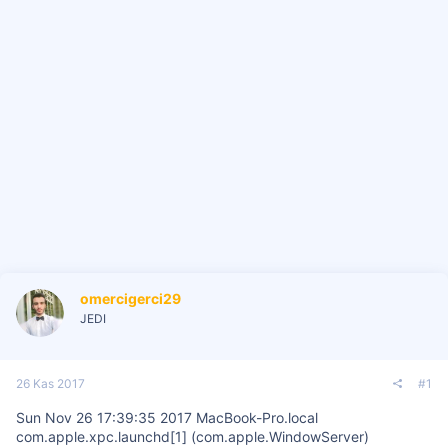
i
omercigerci29
JEDI
26 Kas 2017
#1
Sun Nov 26 17:39:35 2017 MacBook-Pro.local
com.apple.xpc.launchd[1] (com.apple.WindowServer)