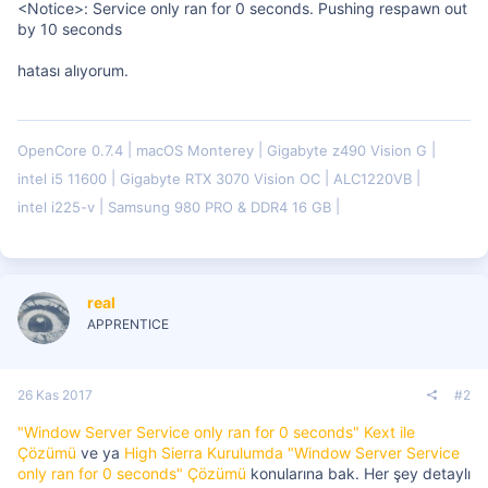
<Notice>: Service only ran for 0 seconds. Pushing respawn out
by 10 seconds
hatası alıyorum.
OpenCore 0.7.4
macOS Monterey
Gigabyte z490 Vision G
intel i5 11600
Gigabyte RTX 3070 Vision OC
ALC1220VB
intel i225-v
Samsung 980 PRO & DDR4 16 GB
real
APPRENTICE
26 Kas 2017
#2
"Window Server Service only ran for 0 seconds" Kext ile
Çözümü
ve ya
High Sierra Kurulumda "Window Server Service
only ran for 0 seconds" Çözümü
konularına bak. Her şey detaylı