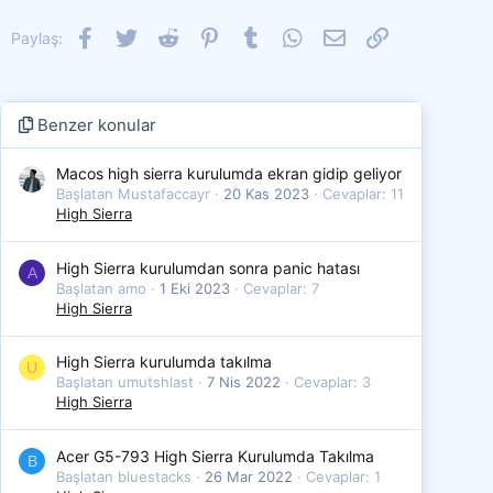
Facebook
Twitter
Reddit
Pinterest
Tumblr
WhatsApp
E-posta
Link
Paylaş:
Benzer konular
Macos high sierra kurulumda ekran gidip geliyor
Başlatan Mustafaccayr
20 Kas 2023
Cevaplar: 11
High Sierra
High Sierra kurulumdan sonra panic hatası
A
Başlatan amo
1 Eki 2023
Cevaplar: 7
High Sierra
High Sierra kurulumda takılma
U
Başlatan umutshlast
7 Nis 2022
Cevaplar: 3
High Sierra
Acer G5-793 High Sierra Kurulumda Takılma
B
Başlatan bluestacks
26 Mar 2022
Cevaplar: 1