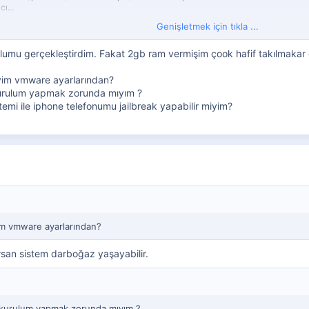
ı...
Genişletmek için tıkla ...
mu gerçekleştirdim. Fakat 2gb ram vermişim çook hafif takılmakar o
miyim vmware ayarlarından?
 kurulum yapmak zorunda mıyım ?
emi ile iphone telefonumu jailbreak yapabilir miyim?
yim vmware ayarlarından?
rsan sistem darboğaz yaşayabilir.
r kurulum yapmak zorunda mıyım ?