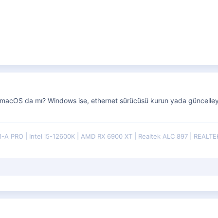
acOS da mı? Windows ise, ethernet sürücüsü kurun yada güncelleyin
M-A PRO
Intel i5-12600K
AMD RX 6900 XT
Realtek ALC 897
REALTE