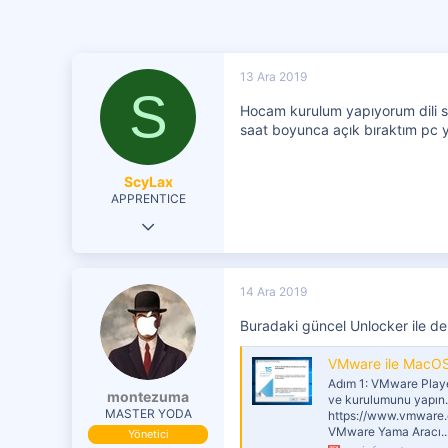
13 Ara 2019
S
Hocam kurulum yapıyorum dili se
saat boyunca açık bıraktım pc y
ScyLax
APPRENTICE
13 Ara 2019
17
0
14 Ara 2019
1
Buradaki güncel Unlocker ile d
VMware ile MacOS Cat
Adım 1: VMware Playe
montezuma
ve kurulumunu yapın.
MASTER YODA
https://www.vmware.
VMware Yama Aracı..
Yönetici