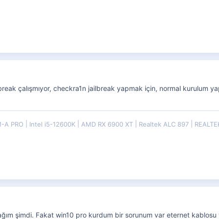
lbreak çalışmıyor, checkra1n jailbreak yapmak için, normal kurulum y
M-A PRO
Intel i5-12600K
AMD RX 6900 XT
Realtek ALC 897
REALTE
m şimdi. Fakat win10 pro kurdum bir sorunum var eternet kablosu 