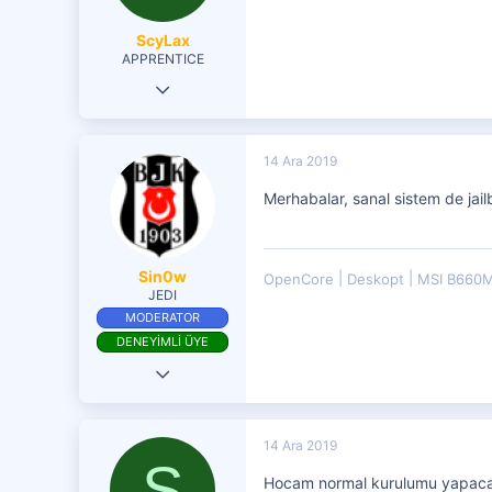
ScyLax
APPRENTICE
13 Ara 2019
17
0
14 Ara 2019
1
Merhabalar, sanal sistem de jai
Sin0w
OpenCore
Deskopt
MSI B660
JEDI
MODERATOR
DENEYİMLİ ÜYE
19 Eki 2016
579
194
14 Ara 2019
S
251
Hocam normal kurulumu yapacağı