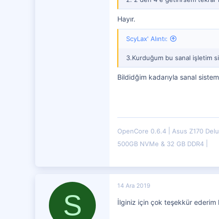
7,599
Hayır.
4,401
ScyLax' Alıntı:
3.Kurduğum bu sanal işletim si
Bildidğim kadarıyla sanal sistem
OpenCore 0.6.4
Asus Z170 Del
500GB NVMe & 32 GB DDR4
14 Ara 2019
S
İlginiz için çok teşekkür ederi