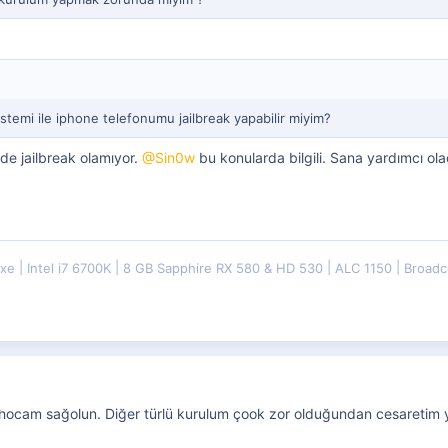
stemi ile iphone telefonumu jailbreak yapabilir miyim?
de jailbreak olamıyor.
@Sin0w
bu konularda bilgili. Sana yardımcı ola
uxe
Intel i7 6700K
8 GB Sapphire RX 580 & HD 530
ALC 1150
Broadc
m hocam sağolun. Diğer türlü kurulum çook zor olduğundan cesaretim