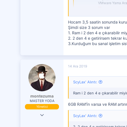
VMware Yama Arac
0
osxinfo.net
1
Hocam 3,5 saatin sonunda kurulu
Şimdi size 3 sorum var
1. Ram i 2 den 4 e çıkarabilir 
2. 2 den 4 e getirirsem tekrar
3.Kurduğum bu sanal işletim sist
14 Ara 2019
ScyLax' Alıntı:
Ram i 2 den 4 e çıkarabilir mi
montezuma
MASTER YODA
6GB RAM'İn varsa ve RAM artırı
Yönetici
19 Eki 2016
ScyLax' Alıntı:
29,833
2. 2 den 4 e getirirsem tekra