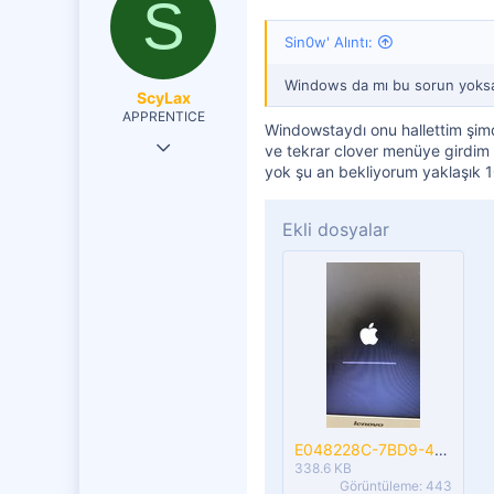
S
251
r
:
Sin0w' Alıntı:
Windows da mı bu sorun yoksa
ScyLax
APPRENTICE
Windowstaydı onu hallettim şimd
13 Ara 2019
ve tekrar clover menüye girdim 
yok şu an bekliyorum yaklaşık 
17
0
Ekli dosyalar
1
E048228C-7BD9-4B59-86BF-3B52F4A48C97.jpeg
338.6 KB
Görüntüleme: 443