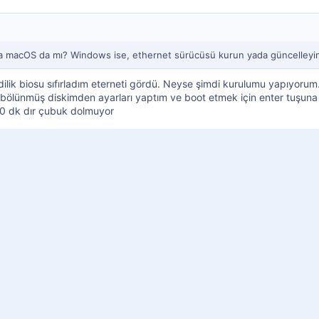
 macOS da mı? Windows ise, ethernet sürücüsü kurun yada güncelleyin.
ilik biosu sıfırladım eterneti gördü. Neyse şimdi kurulumu yapıyoru
bölünmüş diskimden ayarları yaptım ve boot etmek için enter tuşuna b
10 dk dır çubuk dolmuyor