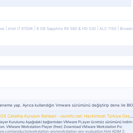
uxe
Intel i7 6700K
8 GB Sapphire RX 580 & HD 530
ALC 1150
Broadc
deneme yap. Ayrıca kullandığın Vmware sürümünü değiştirip dene.Ve BIO
Catalina Kurulum Rehberi - osxinfo.net: Hackintosh Türkiye Destek Platformu
ayer Kurulumu Aşağıdaki bağlantıdan VMware PLayer ücretsiz sürümünü indirin
ın. VMware Workstation Player (free): Download VMware Workstation Po:
re.com/products/workstation-pro/workstation-pro-evaluation.html ADIM 2: