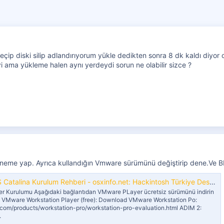
çip diski silip adlandırıyorum yükle dedikten sonra 8 dk kaldı diyor
i ama yükleme halen aynı yerdeydi sorun ne olabilir sizce ?
eneme yap. Ayrıca kullandığın Vmware sürümünü değiştirip dene.Ve B
alina Kurulum Rehberi - osxinfo.net: Hackintosh Türkiye Destek Platformu
r Kurulumu Aşağıdaki bağlantıdan VMware PLayer ücretsiz sürümünü indirin
 VMware Workstation Player (free): Download VMware Workstation Po:
com/products/workstation-pro/workstation-pro-evaluation.html ADIM 2:
.