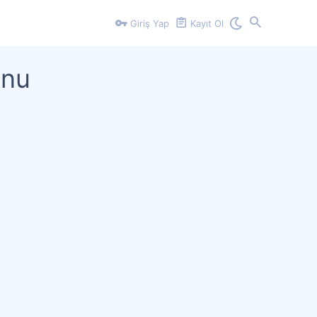
Giriş Yap
Kayıt Ol
unu