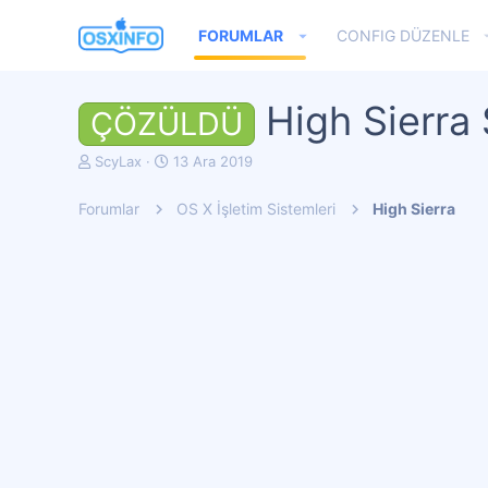
FORUMLAR
CONFIG DÜZENLE
High Sierra
ÇÖZÜLDÜ
K
B
ScyLax
13 Ara 2019
o
a
n
ş
Forumlar
OS X İşletim Sistemleri
High Sierra
u
l
y
a
u
n
b
g
a
ı
ş
ç
l
t
a
a
t
r
a
i
n
h
i