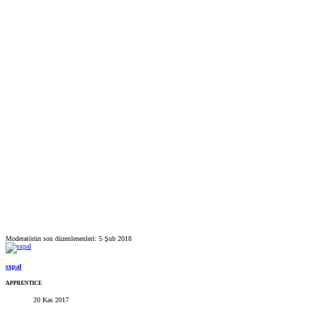
Moderatörün son düzenlenenleri:
5 Şub 2018
sxpal
APPRENTICE
20 Kas 2017