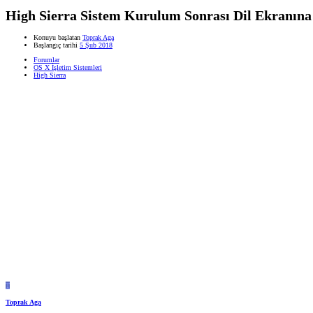
High Sierra Sistem Kurulum Sonrası Dil Ekranın
Konuyu başlatan
Toprak Aga
Başlangıç tarihi
5 Şub 2018
Forumlar
OS X İşletim Sistemleri
High Sierra
T
Toprak Aga