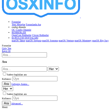
Forumlar
Yeni Mesajlar
Forumlarda Ara
confıg düzenle
OC Config Düzenle
REHBERLER
OpenCore Rehberler
Clover Rehberler
KURULUM DOSYALARI
macOS Tahoe
macOS Sequoia
macOS Sonoma
macOS Ventura
macOS Monterey
macOS Big Sur
Forumlar
Giriş Yap
Kayıt Ol
Ara
Sadece başlıkları ara
Kullanıcı:
Ara
Gelişmiş Arama...
Sadece başlıkları ara
Kullanıcı:
Ara
Advanced...
Menü