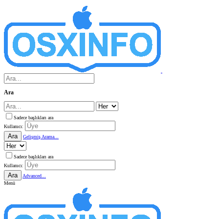
Ara
Sadece başlıkları ara
Kullanıcı:
Ara
Gelişmiş Arama...
Sadece başlıkları ara
Kullanıcı:
Ara
Advanced...
Menü