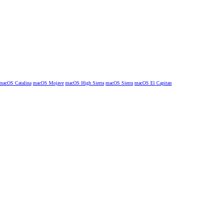
macOS Catalina
macOS Mojave
macOS High Sierra
macOS Sierra
macOS El Capitan