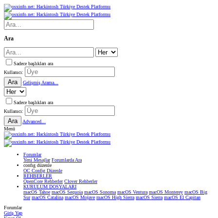
Ara
Sadece başlıkları ara
Kullanıcı:
Ara
Gelişmiş Arama...
Sadece başlıkları ara
Kullanıcı:
Ara
Advanced...
Menü
Forumlar
Yeni Mesajlar
Forumlarda Ara
confıg düzenle
OC Config Düzenle
REHBERLER
OpenCore Rehberler
Clover Rehberler
KURULUM DOSYALARI
macOS Tahoe
macOS Sequoia
macOS Sonoma
macOS Ventura
macOS Monterey
macOS Big
Sur
macOS Catalina
macOS Mojave
macOS High Sierra
macOS Sierra
macOS El Capitan
Forumlar
Giriş Yap