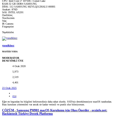
CPU: İntel Core i7 10710U- Comet Lake
RAM:32 GB DDR4 SAMSUNG
DİSK: 512 SAMSUNG MZVLQ512HALU-000H1
Anakart: 876D
Wifi: INTEL AX201
Özellikler;
Touchscreen
Wan
IR Camera
Fingerprint
Teşekkürler.
yusufklncc
MASTER YODA
MODERATOR
DENEYİMLİ ÜYE
4 Ocak 2020
5,973
2,519
4,401
23 Ocak 2025
#14
Eğer en başından bu bilgileri belirtseydiniz daha rahat olurdu. SSD'niz desteklenmiyor macOS tarafından.
Bazı kurulum yöntemleri var ancak ne kadar verimli ve pratik olur bilmiyorum.
ÇÖZÜM - Samsung PM981 macOS Kurulumu için Olası Öneriler - osxinfo.net:
Hackintosh Türkiye Destek Platformu