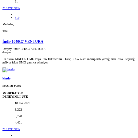
21
24 Ocak 2025
#19
Merhaba,
Tabi
İndir 1040G7 VENTURA
Dosyayı indir 1040G7 VENTURA
dosya.co
Ek olarak MACOS DMG veya Raw farkeder mi ? Gerçi RAW olanı indirip usb yazdığımda install seçeneği
geliyor fakat DMG yazınca gelmiyor.
kindo
MASTER YODA
MODERATOR
DENEYİMLİ ÜYE
18 Eki 2020
8,222
3,778
4,401
24 Ocak 2025