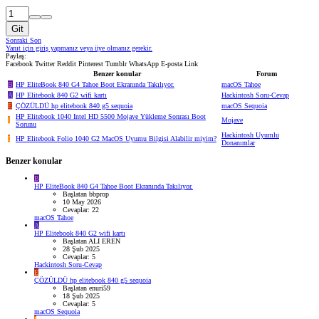
Git
Sonraki
Son
Yanıt için giriş yapmanız veya üye olmanız gerekir.
Paylaş:
Facebook
Twitter
Reddit
Pinterest
Tumblr
WhatsApp
E-posta
Link
Benzer konular
Forum
B
HP EliteBook 840 G4 Tahoe Boot Ekranında Takılıyor.
macOS Tahoe
A
HP Elitebook 840 G2 wifi kartı
Hackintosh Soru-Cevap
E
ÇÖZÜLDÜ
hp elitebook 840 g5 sequoia
macOS Sequoia
HP Elitebook 1040 Intel HD 5500 Mojave Yükleme Sonrası Boot
I
Mojave
Sorunu
Hackintosh Uyumlu
I
HP Elitebook Folio 1040 G2 MacOS Uyumu Bilgisi Alabilir miyim?
Donanımlar
Benzer konular
B
HP EliteBook 840 G4 Tahoe Boot Ekranında Takılıyor.
Başlatan bbprop
10 May 2026
Cevaplar: 22
macOS Tahoe
A
HP Elitebook 840 G2 wifi kartı
Başlatan ALI EREN
28 Şub 2025
Cevaplar: 5
Hackintosh Soru-Cevap
E
ÇÖZÜLDÜ
hp elitebook 840 g5 sequoia
Başlatan enuri59
18 Şub 2025
Cevaplar: 5
macOS Sequoia