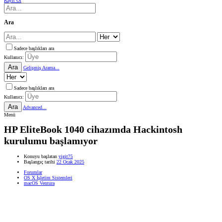
Kayıt Ol
Ara
Sadece başlıkları ara
Kullanıcı:
Ara
Gelişmiş Arama...
Sadece başlıkları ara
Kullanıcı:
Ara
Advanced...
Menü
HP EliteBook 1040 cihazımda Hackintosh
kurulumu başlamıyor
Konuyu başlatan
yigit75
Başlangıç tarihi
22 Ocak 2025
Forumlar
OS X İşletim Sistemleri
macOS Ventura