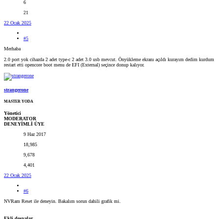
6
21
22 Ocak 2025
#5
Merhaba
2.0 port yok cihazda 2 adet type-c 2 adet 3.0 usb mevcut. Önyükleme ekranı açıldı kurayım dedim kurdum
restart etti opencore boot menu de EFI (External) seçince donup kalıyor.
strangerone
MASTER YODA
Yönetici
MODERATOR
DENEYİMLİ ÜYE
9 Haz 2017
18,985
9,678
4,401
22 Ocak 2025
#6
NVRam Reset ile deneyin. Bakalım sorun dahili grafik mi.
Ekli dosyalar