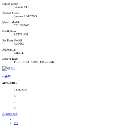
Laptop Modeli
Sonoma 14.0
Anakart Modeli
Faxconn HM67M-S
İşlemci Modeli
CPU i5-2400
Grafik Kartı
RX570 4GB
Ses Kartı Modeli
ALC662
Ağ Aygıtları
RTL8111
Disk ve RAM
14GB DDR3 - Crucil 480GB SSD
yigit75
APPRENTICE
2 Şub 2022
27
6
21
22 Ocak 2025
#11