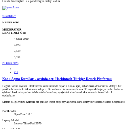
Onuda denemiştim. ilk gönderdiğim hatayı aldım.
yusufklncc
MASTER YODA
MODERATOR
DENEYİMLİ ÜYE
4 Ocak 2020
5,973
2,519
4,401
22 Ocak 2025
#12
Konu Açma Kuralları - osxinfo.net: Hackintosh Türkiye Destek Platformu
Değerli forum üyeleri. Hackintosh kurulumunda başarılı olmak için, cihazınızın donanımını detaylı bir
şekilde bilmeniz kritik öneme sahiptir. Bu nedenle, forumumuzda macOS uyumluluğu ya da bir hatanın
çözümü hakkında yardım talebinde bulunurken, aşağıdaki adımlara dikkat etmeniz önemlidir. 1...
osxinfo.net
Sistem bilgilerinizi ayrıntılı bir şekilde tespit edip paylaşırsanız daha kolay bir ilerleme süreci oluşacaktır.
BootLoader
OpenCore 1.0.3
Laptop Modeli
Lenovo ThinkPad E570