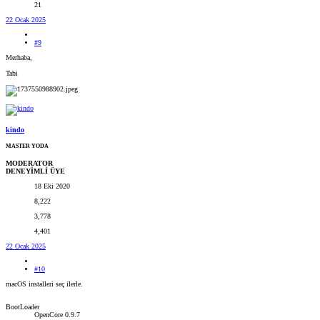
21
22 Ocak 2025
#9
Merhaba,
Tabi
kindo
MASTER YODA
MODERATOR
DENEYİMLİ ÜYE
18 Eki 2020
8,222
3,778
4,401
22 Ocak 2025
#10
macOS installeri seç ilerle.
BootLoader
OpenCore 0.9.7