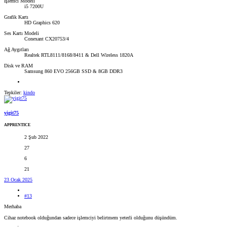
İşlemci Modeli
i5 7200U
Grafik Kartı
HD Graphics 620
Ses Kartı Modeli
Conexant CX20753/4
Ağ Aygıtları
Realtek RTL8111/8168/8411 & Dell Wireless 1820A
Disk ve RAM
Samsung 860 EVO 256GB SSD & 8GB DDR3
Tepkiler:
kindo
yigit75
APPRENTICE
2 Şub 2022
27
6
21
23 Ocak 2025
#13
Merhaba
Cihaz notebook olduğundan sadece işlemciyi belirtmem yeterli olduğunu düşündüm.