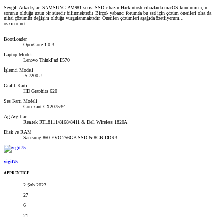
Sevgili Arkadaşlar, SAMSUNG PM981 serisi SSD cihazın Hackintosh cihazlarda macOS kurulumu için
sorunlu olduğu uzun bir süredir bilinmektedir. Birçok yabancı forumda bu ssd için çözüm önerileri olsa da
nihai çözümün değişim olduğu vurgulanmaktadır. Önerilen çözümleri aşağıda özetliyorum...
osxinfo.net
BootLoader
OpenCore 1.0.3
Laptop Modeli
Lenovo ThinkPad E570
İşlemci Modeli
i5 7200U
Grafik Kartı
HD Graphics 620
Ses Kartı Modeli
Conexant CX20753/4
Ağ Aygıtları
Realtek RTL8111/8168/8411 & Dell Wireless 1820A
Disk ve RAM
Samsung 860 EVO 256GB SSD & 8GB DDR3
yigit75
APPRENTICE
2 Şub 2022
27
6
21