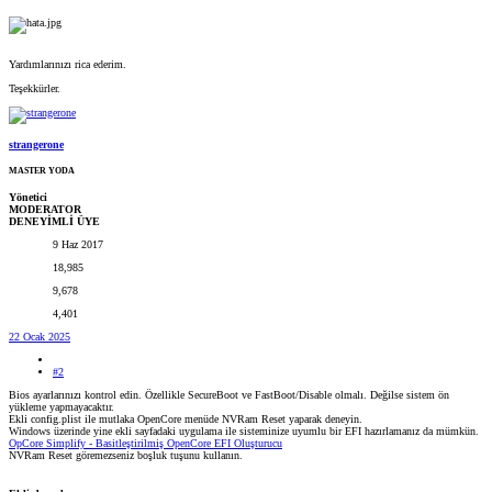
Yardımlarınızı rica ederim.
Teşekkürler.
strangerone
MASTER YODA
Yönetici
MODERATOR
DENEYİMLİ ÜYE
9 Haz 2017
18,985
9,678
4,401
22 Ocak 2025
#2
Bios ayarlarınızı kontrol edin. Özellikle SecureBoot ve FastBoot/Disable olmalı. Değilse sistem ön
yükleme yapmayacaktır.
Ekli config.plist ile mutlaka OpenCore menüde NVRam Reset yaparak deneyin.
Windows üzerinde yine ekli sayfadaki uygulama ile sisteminize uyumlu bir EFI hazırlamanız da mümkün.
OpCore Simplify - Basitleştirilmiş OpenCore EFI Oluşturucu
NVRam Reset göremezseniz boşluk tuşunu kullanın.