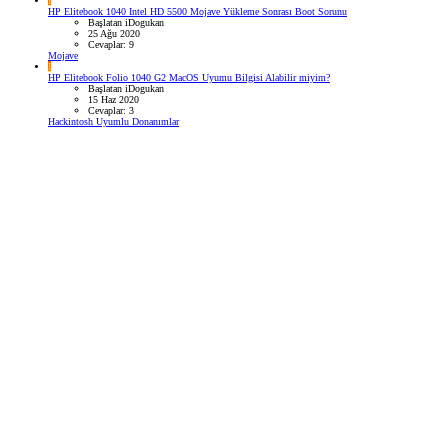
I
HP Elitebook 1040 Intel HD 5500 Mojave Yükleme Sonrası Boot Sorunu
Başlatan iDogukan
25 Ağu 2020
Cevaplar: 9
Mojave
I
HP Elitebook Folio 1040 G2 MacOS Uyumu Bilgisi Alabilir miyim?
Başlatan iDogukan
15 Haz 2020
Cevaplar: 3
Hackintosh Uyumlu Donanımlar