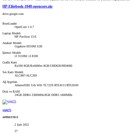
HP-Elitebook-1040-opencore.zip
drive.google.com
BootLoader
OpenCore 1.0.7
Laptop Modeli
HP Pavilion 15-E
Anakart Modeli
Gigabyte H310M S2H
İşlemci Modeli
i3 3110M/ i3 8100
Grafik Kartı
Rx590 8GB/Rx6600xt 8GB/UHD630/HD4000
Ses Kartı Modeli
ALC887/ALC269
Ağ Aygıtları
Atheros9285 Usb Wifi TL722N RTL8111/RTL8100
Disk ve RAM
24GB DDR4 2300MHz/8GB DDR3 1600MHz
yigit75
APPRENTICE
2 Şub 2022
27