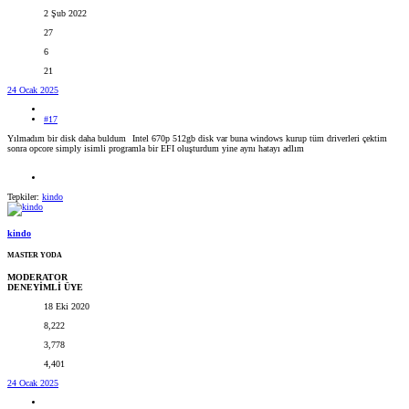
2 Şub 2022
27
6
21
24 Ocak 2025
#17
Yılmadım bir disk daha buldum
Intel 670p 512gb disk var buna windows kurup tüm driverleri çektim
sonra opcore simply isimli programla bir EFI oluşturdum yine aynı hatayı adlım
Tepkiler:
kindo
kindo
MASTER YODA
MODERATOR
DENEYİMLİ ÜYE
18 Eki 2020
8,222
3,778
4,401
24 Ocak 2025