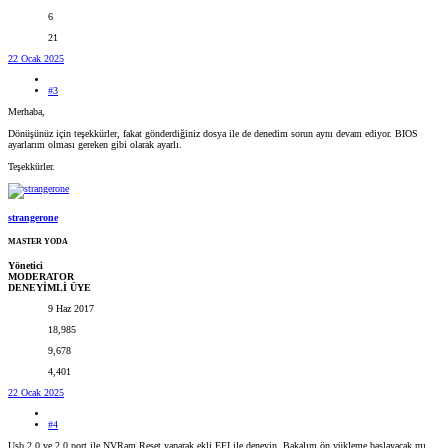
6
21
22 Ocak 2025
#3
Merhaba,
Dönüşünüz için teşekkürler, fakat gönderdiğiniz dosya ile de denedim sorun aynı devam ediyor. BIOS
ayarlarım olması gereken gibi olarak ayarlı.
Teşekkürler.
strangerone
MASTER YODA
Yönetici
MODERATOR
DENEYİMLİ ÜYE
9 Haz 2017
18,985
9,678
4,401
22 Ocak 2025
#4
Usb 2.0 ve 2.0 port ile NVRam Reset yaparak ekli EFI ile deneyin. Bakalım ön yükleme başlayacak mı.