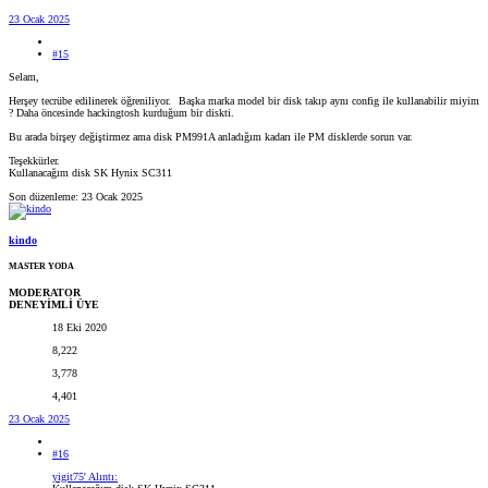
23 Ocak 2025
#15
Selam,
Herşey tecrübe edilinerek öğreniliyor.
Başka marka model bir disk takıp aynı config ile kullanabilir miyim
? Daha öncesinde hackingtosh kurduğum bir diskti.
Bu arada birşey değiştirmez ama disk PM991A anladığım kadarı ile PM disklerde sorun var.
Teşekkürler.
Kullanacağım disk SK Hynix SC311
Son düzenleme:
23 Ocak 2025
kindo
MASTER YODA
MODERATOR
DENEYİMLİ ÜYE
18 Eki 2020
8,222
3,778
4,401
23 Ocak 2025
#16
yigit75' Alıntı: