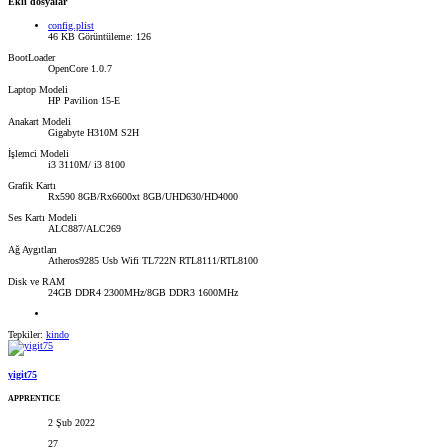
Ekli dosyalar
config.plist
46 KB
Görüntüleme: 126
BootLoader
OpenCore 1.0.7
Laptop Modeli
HP Pavilion 15-E
Anakart Modeli
Gigabyte H310M S2H
İşlemci Modeli
i3 3110M/ i3 8100
Grafik Kartı
Rx590 8GB/Rx6600xt 8GB/UHD630/HD4000
Ses Kartı Modeli
ALC887/ALC269
Ağ Aygıtları
Atheros9285 Usb Wifi TL722N RTL8111/RTL8100
Disk ve RAM
24GB DDR4 2300MHz/8GB DDR3 1600MHz
Tepkiler:
kindo
yigit75
APPRENTICE
2 Şub 2022
27