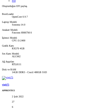
#18
Oluşturduğun EFI paylaş.
BootLoader
OpenCore 0.9.7
Laptop Modeli
Sonoma 14.0
Anakart Modeli
Faxconn HM67M-S
İşlemci Modeli
CPU i5-2400
Grafik Kartı
RX570 4GB
Ses Kartı Modeli
ALC662
Ağ Aygıtları
RTL8111
Disk ve RAM
14GB DDR3 - Crucil 480GB SSD
yigit75
APPRENTICE
2 Şub 2022
27
6