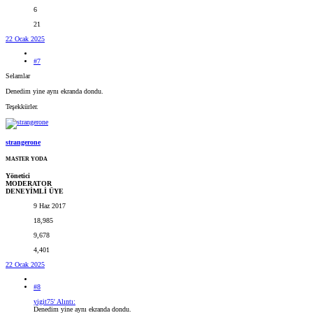
6
21
22 Ocak 2025
#7
Selamlar
Denedim yine aynı ekranda dondu.
Teşekkürler.
strangerone
MASTER YODA
Yönetici
MODERATOR
DENEYİMLİ ÜYE
9 Haz 2017
18,985
9,678
4,401
22 Ocak 2025
#8
yigit75' Alıntı:
Denedim yine aynı ekranda dondu.