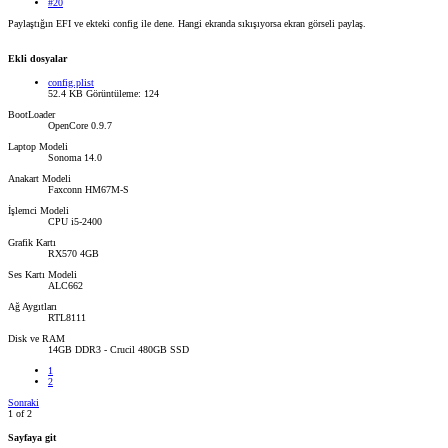
#20
Paylaştığın EFI ve ekteki config ile dene. Hangi ekranda sıkışıyorsa ekran görseli paylaş.
Ekli dosyalar
config.plist
52.4 KB
Görüntüleme: 124
BootLoader
OpenCore 0.9.7
Laptop Modeli
Sonoma 14.0
Anakart Modeli
Faxconn HM67M-S
İşlemci Modeli
CPU i5-2400
Grafik Kartı
RX570 4GB
Ses Kartı Modeli
ALC662
Ağ Aygıtları
RTL8111
Disk ve RAM
14GB DDR3 - Crucil 480GB SSD
1
2
Sonraki
1 of 2
Sayfaya git