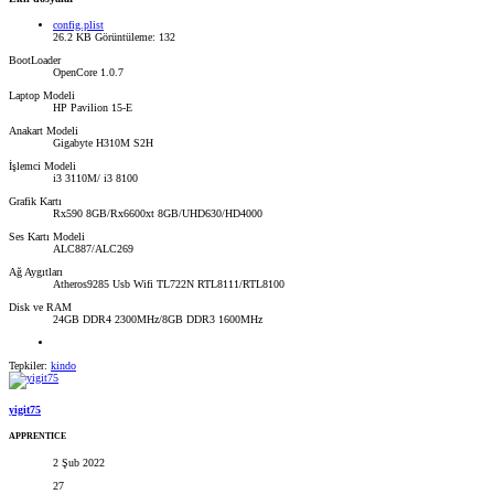
config.plist
26.2 KB
Görüntüleme: 132
BootLoader
OpenCore 1.0.7
Laptop Modeli
HP Pavilion 15-E
Anakart Modeli
Gigabyte H310M S2H
İşlemci Modeli
i3 3110M/ i3 8100
Grafik Kartı
Rx590 8GB/Rx6600xt 8GB/UHD630/HD4000
Ses Kartı Modeli
ALC887/ALC269
Ağ Aygıtları
Atheros9285 Usb Wifi TL722N RTL8111/RTL8100
Disk ve RAM
24GB DDR4 2300MHz/8GB DDR3 1600MHz
Tepkiler:
kindo
yigit75
APPRENTICE
2 Şub 2022
27