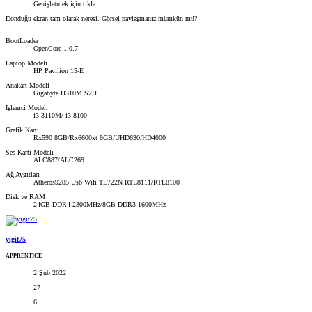
Genişletmek için tıkla ...
Donduğu ekran tam olarak neresi. Görsel paylaşmanız mümkün mü?
BootLoader
OpenCore 1.0.7
Laptop Modeli
HP Pavilion 15-E
Anakart Modeli
Gigabyte H310M S2H
İşlemci Modeli
i3 3110M/ i3 8100
Grafik Kartı
Rx590 8GB/Rx6600xt 8GB/UHD630/HD4000
Ses Kartı Modeli
ALC887/ALC269
Ağ Aygıtları
Atheros9285 Usb Wifi TL722N RTL8111/RTL8100
Disk ve RAM
24GB DDR4 2300MHz/8GB DDR3 1600MHz
yigit75
APPRENTICE
2 Şub 2022
27
6