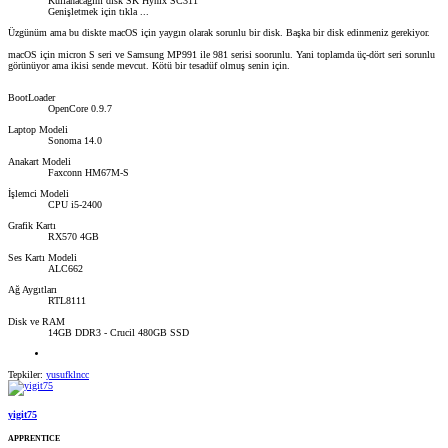
Kullanacağım disk SK Hynix SC311
Genişletmek için tıkla ...
Üzgünüm ama bu diskte macOS için yaygın olarak sorunlu bir disk. Başka bir disk edinmeniz gerekiyor.
macOS için micron S seri ve Samsung MP991 ile 981 serisi soorunlu. Yani toplamda üç-dört seri sorunlu
görünüyor ama ikisi sende mevcut. Kötü bir tesadüf olmuş senin için.
BootLoader
OpenCore 0.9.7
Laptop Modeli
Sonoma 14.0
Anakart Modeli
Faxconn HM67M-S
İşlemci Modeli
CPU i5-2400
Grafik Kartı
RX570 4GB
Ses Kartı Modeli
ALC662
Ağ Aygıtları
RTL8111
Disk ve RAM
14GB DDR3 - Crucil 480GB SSD
Tepkiler:
yusufklncc
yigit75
APPRENTICE