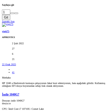
Sayfaya git
Git
Sonraki
Son
yigit75
APPRENTICE
2 Şub 2022
27
6
21
22 Ocak 2025
#1
Merhaba
HP 1040 a Hackintosh kurmaya çalışıyorum fakat boot edemiyorum, hata aşağıdaki gibidir. Kullanmış
olduğum EFI dosya boyutundan sebep link olarak ekliyorum.
İndir 1040G7
Dosyayı indir 1040G7
dosya.co
CPU: İntel Core i7 10710U- Comet Lake