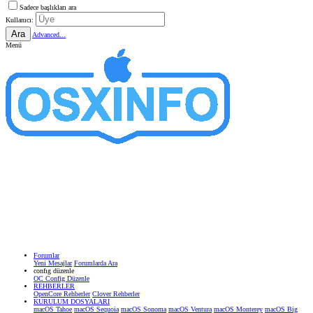
Sadece başlıkları ara
Kullanıcı:
Ara
Advanced...
Menü
Forumlar
Yeni Mesajlar
Forumlarda Ara
confıg düzenle
OC Config Düzenle
REHBERLER
OpenCore Rehberler
Clover Rehberler
KURULUM DOSYALARI
macOS Tahoe
macOS Sequoia
macOS Sonoma
macOS Ventura
macOS Monterey
macOS Big