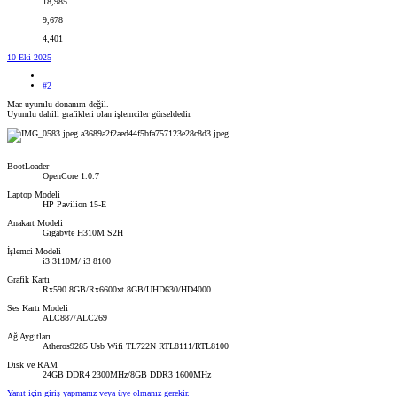
18,985
9,678
4,401
10 Eki 2025
#2
Mac uyumlu donanım değil.
Uyumlu dahili grafikleri olan işlemciler görseldedir.
BootLoader
OpenCore 1.0.7
Laptop Modeli
HP Pavilion 15-E
Anakart Modeli
Gigabyte H310M S2H
İşlemci Modeli
i3 3110M/ i3 8100
Grafik Kartı
Rx590 8GB/Rx6600xt 8GB/UHD630/HD4000
Ses Kartı Modeli
ALC887/ALC269
Ağ Aygıtları
Atheros9285 Usb Wifi TL722N RTL8111/RTL8100
Disk ve RAM
24GB DDR4 2300MHz/8GB DDR3 1600MHz
Yanıt için giriş yapmanız veya üye olmanız gerekir.