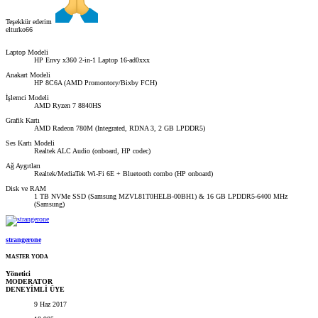
Teşekkür ederim
elturko66
Laptop Modeli
HP Envy x360 2-in-1 Laptop 16-ad0xxx
Anakart Modeli
HP 8C6A (AMD Promontory/Bixby FCH)
İşlemci Modeli
AMD Ryzen 7 8840HS
Grafik Kartı
AMD Radeon 780M (Integrated, RDNA 3, 2 GB LPDDR5)
Ses Kartı Modeli
Realtek ALC Audio (onboard, HP codec)
Ağ Aygıtları
Realtek/MediaTek Wi-Fi 6E + Bluetooth combo (HP onboard)
Disk ve RAM
1 TB NVMe SSD (Samsung MZVL81T0HELB-00BH1) & 16 GB LPDDR5-6400 MHz
(Samsung)
strangerone
MASTER YODA
Yönetici
MODERATOR
DENEYİMLİ ÜYE
9 Haz 2017