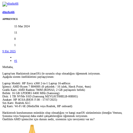
elturko66
APPRENTICE
15 Mar 2024
11
0
1
9 Eki 2025
#1
Merhaba,
Laptop'um Hackintosh (macOS) ile uyumlu olup olmadığını öğrenmek istiyorum.
Aşağıda sistem özelliklerimi paylaşıyorum:
Laptop Modeli: HP Envy x360 2-in-1 Laptop 16-ad0xxx
İşlemci: AMD Ryzen 7 8840HS (8 çekirdek / 16 izlek, Hawk Point, 4nm)
Grafik Kartı: AMD Radeon 780M (RDNA3, 2 GB paylaşımlı bellek)
Bellek: 16 GB LPDDR5 6400 MHz (Samsung)
Disk: 1 TB NVMe SSD (Samsung MZVL81T0HELB-00BH1)
Anakart: HP 8C6A (BIOS F.08 - 17/07/2025)
Ses Kartı: Realtek ALC
Ağ Kartı: Wi-Fi 6E (MediaTek veya Realtek, HP onboard)
Hackintosh kurulumunun mümkün olup olmadığını ve hangi macOS sürümlerinin (örneğin Ventura,
Sonoma veya Sequoia) daha stabil çalışabileceğini öğrenmek istiyorum.
Özellikle AMD işlemciler için durum nedir, sistemim için tavsiyeniz var mı?