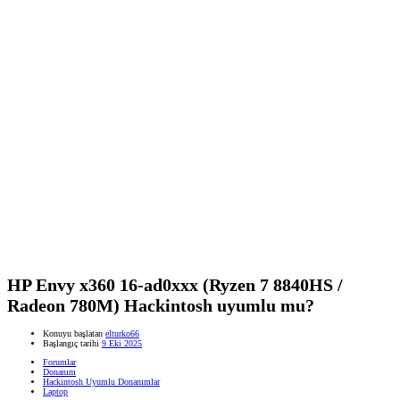
HP Envy x360 16-ad0xxx (Ryzen 7 8840HS /
Radeon 780M) Hackintosh uyumlu mu?
Konuyu başlatan
elturko66
Başlangıç tarihi
9 Eki 2025
Forumlar
Donanım
Hackintosh Uyumlu Donanımlar
Laptop