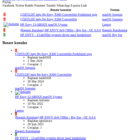
Paylaş:
Facebook
Twitter
Reddit
Pinterest
Tumblr
WhatsApp
E-posta
Link
Benzer konular
Forum
H
ÇÖZÜLDÜ
help Hp Envy X360 Convertible Prohibited sign
macOS Sequoia
H
ÇÖZÜLDÜ
help Hp Envy X360 Convertible
macOS Sonoma
HP Envy 13-AB0XX macOS Uyumu
Laptop
E
[Başarılı Kurulum] HP ENVY dv6-7300st - Big Sur - OC 0.6.6
Başarılı Kurulumlar
S
HP ENVY - 13-ad100nt uyumlu driver nasıl bulabilirim
macOS Big Sur
Benzer konular
H
ÇÖZÜLDÜ
help Hp Envy X360 Convertible Prohibited sign
Başlatan hack0358
2 Tem 2024
Cevaplar: 2
macOS Sequoia
H
ÇÖZÜLDÜ
help Hp Envy X360 Convertible
Başlatan hack0358
30 Mar 2024
Cevaplar: 2
macOS Sonoma
HP Envy 13-AB0XX macOS Uyumu
Başlatan Antizem
10 Nis 2022
Cevaplar: 2
Laptop
E
[Başarılı Kurulum] HP ENVY dv6-7300st - Big Sur - OC 0.6.6
Başlatan egoslawya
28 Şub 2021
Cevaplar: 1
Başarılı Kurulumlar
S
HP ENVY - 13-ad100nt uyumlu driver nasıl bulabilirim