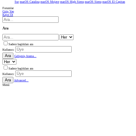
Sur
macOS Catalina
macOS Mojave
macOS High Sierra
macOS Sierra
macOS El Capitan
Forumlar
Giriş Yap
Kayıt Ol
Ara
Sadece başlıkları ara
Kullanıcı:
Ara
Gelişmiş Arama...
Sadece başlıkları ara
Kullanıcı:
Ara
Advanced...
Menü