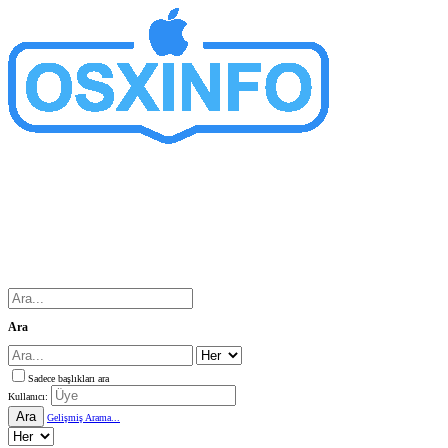
Ara
Sadece başlıkları ara
Kullanıcı:
Ara
Gelişmiş Arama...