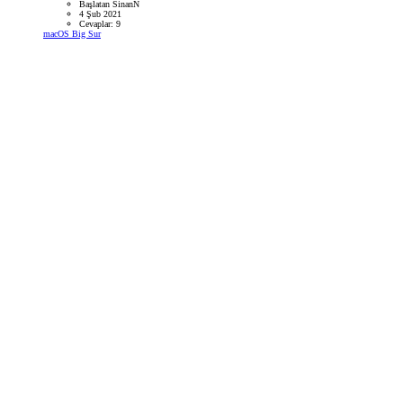
Başlatan SinanN
4 Şub 2021
Cevaplar: 9
macOS Big Sur