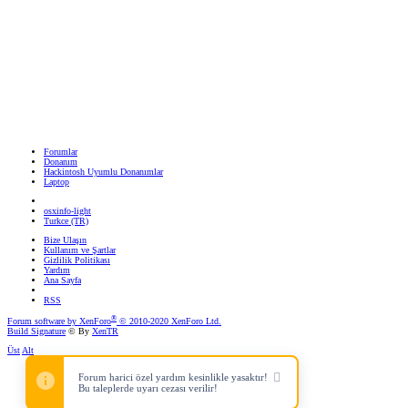
Forumlar
Donanım
Hackintosh Uyumlu Donanımlar
Laptop
osxinfo-light
Turkce (TR)
Bize Ulaşın
Kullanım ve Şartlar
Gizlilik Politikası
Yardım
Ana Sayfa
RSS
®
Forum software by XenForo
© 2010-2020 XenForo Ltd.
Build Signature
© By
XenTR
Üst
Alt
Forum harici özel yardım kesinlikle yasaktır!
Bu taleplerde uyarı cezası verilir!