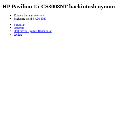
HP Pavilion 15-CS3008NT hackintosh uyumu
Konuyu başlatan
enesonus
Başlangıç tarihi
3 Ağu 2020
Forumlar
Donanım
Hackintosh Uyumlu Donanımlar
Laptop