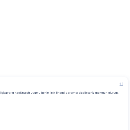
#1
ilgisayarın hackintosh uyumu benim için önemli yardımcı olabilirseniz memnun olurum.