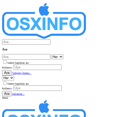
Ara
Sadece başlıkları ara
Kullanıcı:
Ara
Gelişmiş Arama...
Sadece başlıkları ara
Kullanıcı:
Ara
Advanced...
Menü