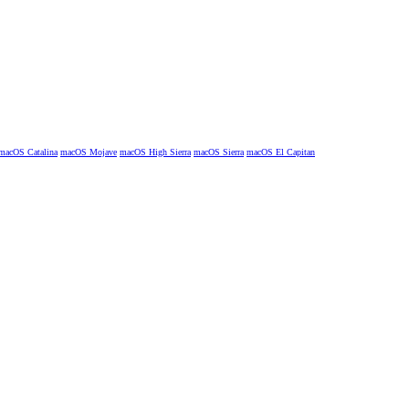
macOS Catalina
macOS Mojave
macOS High Sierra
macOS Sierra
macOS El Capitan