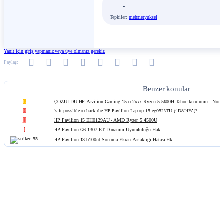
Tepkiler:
mehmetyuksel
Yanıt için giriş yapmanız veya üye olmanız gerekir.
Facebook
Twitter
Reddit
Pinterest
Tumblr
WhatsApp
E-posta
Link
Paylaş:
Benzer konular
L
ÇÖZÜLDÜ
HP Pavilion Gaming 15-ec2xxx Ryzen 5 5600H Tahoe kurulumu - Non-
H
Is it possible to hack the HP Pavilion Laptop 15-eg0523TU (4D8J4PA)?
H
HP Pavilion 15 EH0129AU - AMD Ryzen 5 4500U
I
HP Pavilion G6 1307 ET Donanım Uyumluluğu Hak.
HP Pavilion 13-b100nt Sonoma Ekran Parlaklığı Hatası Hk.