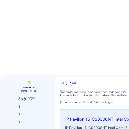
E
3 Ağu 2020
enesonus
APPRENTICE
Öncelikler merhaba arkadaşlar forumda yeniyim. Bi
Forumda biraz bakındım fakat intelin 10. nesil işle
3 Ağu 2020
Şu anda almayı düşündüğüm bilgisayar:
1
1
HP Pavilion 15-CS3008NT Intel Co
1
HP Pavilion 15-CS3008NT Intel Core i5 1