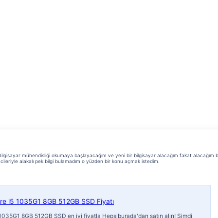
lgisayar mühendisliği okumaya başlayacağım ve yeni bir bilgisayar alacağım fakat alacağım b
mcileriyle alakalı pek bilgi bulamadım o yüzden bir konu açmak istedim.
re i5 1035G1 8GB 512GB SSD Fiyatı
035G1 8GB 512GB SSD en iyi fiyatla Hepsiburada'dan satın alın! Şimdi