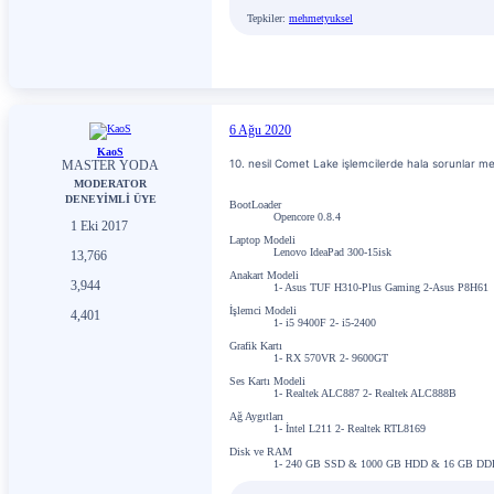
Tepkiler:
mehmetyuksel
6 Ağu 2020
KaoS
10. nesil Comet Lake işlemcilerde hala sorunlar m
MASTER YODA
MODERATOR
DENEYİMLİ ÜYE
BootLoader
Opencore 0.8.4
1 Eki 2017
Laptop Modeli
Lenovo IdeaPad 300-15isk
13,766
Anakart Modeli
3,944
1- Asus TUF H310-Plus Gaming 2-Asus P8H61
İşlemci Modeli
4,401
1- i5 9400F 2- i5-2400
Grafik Kartı
1- RX 570VR 2- 9600GT
Ses Kartı Modeli
1- Realtek ALC887 2- Realtek ALC888B
Ağ Aygıtları
1- İntel L211 2- Realtek RTL8169
Disk ve RAM
1- 240 GB SSD & 1000 GB HDD & 16 GB DD