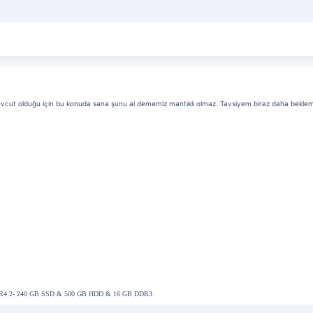
evcut olduğu için bu konuda sana şunu al dememiz mantıklı olmaz. Tavsiyem biraz daha beklem
R4 2- 240 GB SSD & 500 GB HDD & 16 GB DDR3