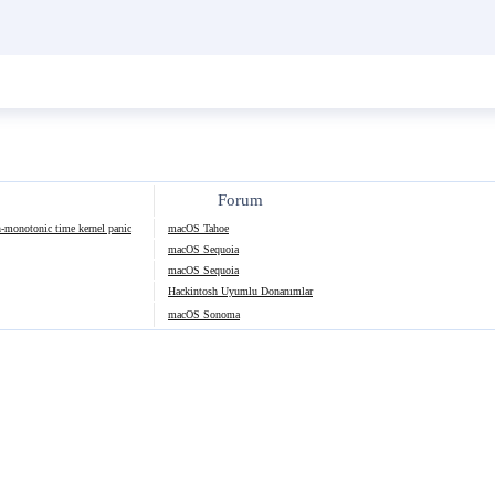
Forum
monotonic time kernel panic
macOS Tahoe
macOS Sequoia
macOS Sequoia
Hackintosh Uyumlu Donanımlar
macOS Sonoma