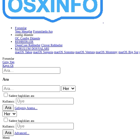
Forumlar
Yeni Mesajlar
Forumlarda Ara
confıg düzenle
OC Config Düzenle
REHBERLER
OpenCore Rehberler
Clover Rehberler
KURULUM DOSYALARI
macOS Tahoe
macOS Sequoia
macOS Sonoma
macOS Ventura
macOS Monterey
macOS Big Sur
Forumlar
Giriş Yap
Kayıt Ol
Ara
Sadece başlıkları ara
Kullanıcı:
Ara
Gelişmiş Arama...
Sadece başlıkları ara
Kullanıcı:
Ara
Advanced...
Menü