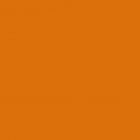
Tamam eve geçince dediklerinizi uygulayacağım. Merak ettiğim bir konu var. Şimdi ATI ekran kartını
tanıtırsam ve çalışırsa HD3000'den daha mı verimli olacak? Yoksa HD 3000'i uğraşıp 1gb mi yapmaya mı
çalışayım?
Desteğiniz için gerçekten sağolun.
montezuma
MASTER YODA
Yönetici
19 Eki 2016
29,833
7,599
4,401
21 Kas 2017
#8
Cihazın AMD swithcable ise ve bunu kaptma özelliğin yoksa harici ekran kartını çalıştıramazsın.
Hackintosh Donanım / Kurulum Terimleri | osxinfo.net: Hackintosh Türkiye Destek Platformu
BootLoader
OpenCore 0.6.4
Anakart Modeli
Asus Z170 Deluxe
İşlemci Modeli
Intel i7 6700K
Grafik Kartı