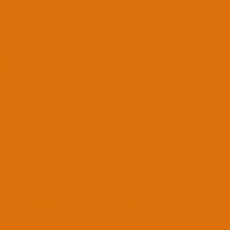
8 GB Sapphire RX 580 & HD 530
Ses Kartı Modeli
ALC 1150
Ağ Aygıtları
Broadcom BCM43xx - I211 Gigabit Ethernet
Disk ve RAM
500GB NVMe & 32 GB DDR4
S
S10soz_21
MASTER JEDI
MODERATOR
19 Haz 2017
2,364
441
1,851
35
Diyarbakır/Amed
25 Kas 2017
#9
Walla bi forumda okumuştum. Performans açısında bi fark yokmuş.
Yanıt için giriş yapmanız veya üye olmanız gerekir.
Paylaş:
Facebook
Twitter
Reddit
Pinterest
Tumblr
WhatsApp
E-posta
Link