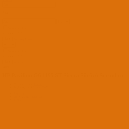
Kayıt Ol
Ara
Sadece başlıkları ara
Kullanıcı:
Ara
Gelişmiş Arama...
Sadece başlıkları ara
Kullanıcı:
Ara
Advanced...
Menü
HP Pavilion G6 1195 ST Sierra Sürücü Sorunları
Konuyu başlatan
ibragah
Başlangıç tarihi
21 Kas 2017
Forumlar
OS X İşletim Sistemleri
Sierra