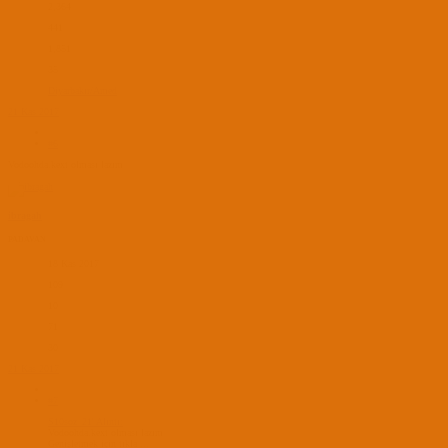
2,364
441
1,851
35
Diyarbakır/Amed
21 Kas 2017
#6
Vodoohda.kext olması lazım
ibragah
PADAVAN
18 Kas 2017
109
10
71
30
21 Kas 2017
#7
S10soz_21' Alıntı:
Vodoohda.kext olması lazım
Genişletmek için tıkla ...