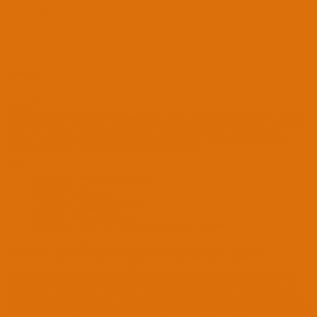
109
10
71
30
21 Kas 2017
#1
Merhaba,
Ben HP Pavilion G6 1195ST model laptopuma macOS X Sierra kurulumunu başarıyla yaptım. Şu anda
sürücüler konusunda ciddi anlamda desteğe ihtiyacım var. Bana gerekli olan ve bir çok kext denemelerime
rağmen çalıştıramadığım veya belki de kextleri doğru düzgün yükleyemediğim sürücüleri aşağıda
yazıyorum. Bu konuda hangi kextleri ve nasıl yükleneceği konusunda destek olursanız çok sevinirim.
Şimdiden tüm herkese ve OsXinfo moderatörlerine teşekkür ederim.
Sistem;
Laptop Marka : HP Pavilion G6 1195ST
CPU: Intel i5 2410
Ekran Kartı : Intel HD 3000
2. Ekran Kartı : ATI Radeon HD 6470M
Ses Kartı : IDT 92HD81B1X
WiFi Kartı : Broadcom BCM4313GN
Ethernet Kartı : Realtek RT 8139/810x PCIe FE Family Controller
Şu anda sadece Voodoo HDA 2.9.0 ile ses kartımı doğru ve çalışır bir şekilde tanıttım. (Ses biraz az
çıkıyor) (Voodoo HDA 2.9.0>Classic>Sierra yani Clasic Sierra yazan sürücüyü yükledim.)
Ekran kartımı ise açılışta Intel inject seçeneğini pasif hale getirip Inject Edit seçeneğini seçip başlatıyorum
ve Mac sorunsuzca ekranda hiçbir titreme, dalgalanma, kırılma, çizgi vb. bir şey olmadan sorunsuz ve
temiz bir şekilde açılıyor fakat "Bu Mac Hakkında" dediğim zaman ekran kartı "Intel HD Graphics 3000
384MB" olarak gösteriyor. Bunun aslında daha yüksek çıkması lazım diye biliyorum. Daha Wi-Fi veya
ethernet kartımı yükleyemediğim için videolarda kasacak mı bilmiyorum. Youtube'dan videolar kasar mı
diye kısmen de olsa anlamak için bir bakayım dedim ve USB aracılı ile bir MP4 video attım. Quictime ile