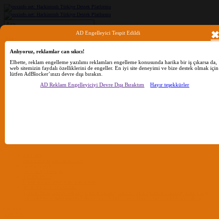
AD Engelleyici Tespit Edildi
Ara
Anlıyoruz, reklamlar can sıkıcı!
Elbette, reklam engelleme yazılımı reklamları engelleme konusunda harika bir iş çıkarsa da,
Sadece başlıkları ara
web sitemizin faydalı özelliklerini de engeller. En iyi site deneyimi ve bize destek olmak için
Kullanıcı:
lütfen AdBlocker’ınızı devre dışı bırakın.
Ara
Gelişmiş Arama...
AD Reklam Engelleyiciyi Devre Dışı Bıraktım
Hayır teşekkürler
Sadece başlıkları ara
Kullanıcı:
Ara
Advanced...
Menü
Forumlar
Yeni Mesajlar
Forumlarda Ara
confıg düzenle
OC Config Düzenle
REHBERLER
OpenCore Rehberler
Clover Rehberler
KURULUM DOSYALARI
macOS Tahoe
macOS Sequoia
macOS Sonoma
macOS Ventura
macOS Monterey
macOS Big
Sur
macOS Catalina
macOS Mojave
macOS High Sierra
macOS Sierra
macOS El Capitan
Forumlar
Giriş Yap