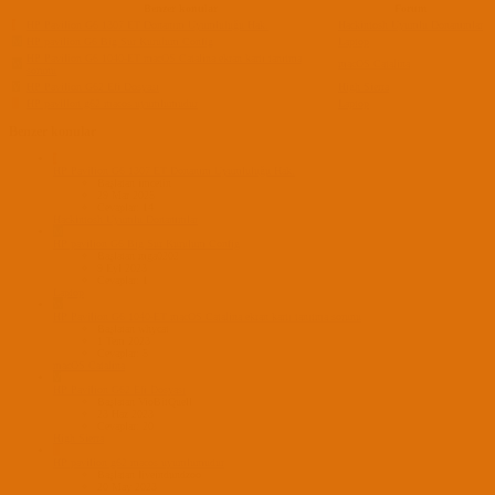
Benzer konular
Forum
I
HP Pavilion G6 1307 ET Donanım Uyumluluğu Hak.
Hackintosh Uyumlu Donanımlar
M
HP pavilion G6 Big Sur Kurulum Config
Laptop
HP Pavilion G6 1040-ET macOS Catalina ekran kartı tanıtma
W
macOS Catalina
sorunu
V
HP Pavilion G62 Efi Dosyası
High Sierra
L
HP pavilion g62 macos uyumlumudur
Laptop
Benzer konular
I
HP Pavilion G6 1307 ET Donanım Uyumluluğu Hak.
Başlatan imcetin
29 Mar 2025
Cevaplar: 14
Hackintosh Uyumlu Donanımlar
M
HP pavilion G6 Big Sur Kurulum Config
Başlatan mga0202
9 Eyl 2023
Cevaplar: 1
Laptop
W
HP Pavilion G6 1040-ET macOS Catalina ekran kartı tanıtma sorunu
Başlatan whycat
1 Tem 2023
Cevaplar: 5
macOS Catalina
V
HP Pavilion G62 Efi Dosyası
Başlatan VioBitQuell
23 Haz 2023
Cevaplar: 20
High Sierra
L
HP pavilion g62 macos uyumlumudur
Başlatan liveindundzoo
20 May 2023