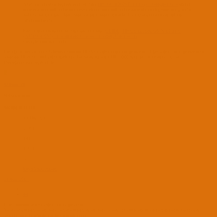
Amd kartını etkinleşmek için burdaki
HP_G6_1060ST_EFI.zip - Google Drive
efinin
içindeki rom bölümündeki kendi efinin rom bölümüne kopyala config dosyanı graphis
bolümüne ati inject, load bios ve pach biosu işaretle. Fb name kısmına cattail yaz
tanıması lazım
Dsdt yama yacaksan burdaki konuya bak
[GUIDE] HP G6-1256ek OS X 10.11.6
(AMD 6470M) - Installation Guides - InsanelyMac Forum
Genişletmek için tıkla ...
Dediğiniz ses kartını yüklersem voodoo HDA yı kaldırmam mı gerekiyor? Eğer kaldırmam gerekiyorsa
Voodoo HDA yı nasıl kaldırabilirim. Birde ekran kartı HD 3000 için bir tavsiyeniz var mı?
Desteğiniz için teşekkürler.
S
S10soz_21
MASTER JEDI
MODERATOR
19 Haz 2017
2,364
441
1,851
35
Diyarbakır/Amed
21 Kas 2017
#4
Evet voodoo hda yı kaldırmanız gerkiyor.
Ya sistem/libary/extentions ta yada libary/extentions ta kext yi silip rebuil cache yapmanız lazım kext
uygulamasıyla rebuild cache yapabilirsiniz.