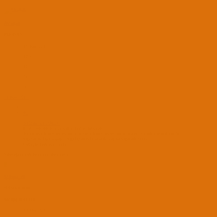
ibragah
PADAVAN
18 Kas 2017
109
10
71
30
21 Kas 2017
#5
S10soz_21' Alıntı:
Evet voodoo hda yı kaldırmanız gerkiyor.
Ya sistem/libary/extentions ta yada libary/extentions ta kext yi silip rebuil cache
yapmanız lazım kext uygulamasıyla rebuild cache yapabilirsiniz.
Genişletmek için tıkla ...
Sileceğim kextlerin isimleri nedir?
S
S10soz_21
MASTER JEDI
MODERATOR
19 Haz 2017