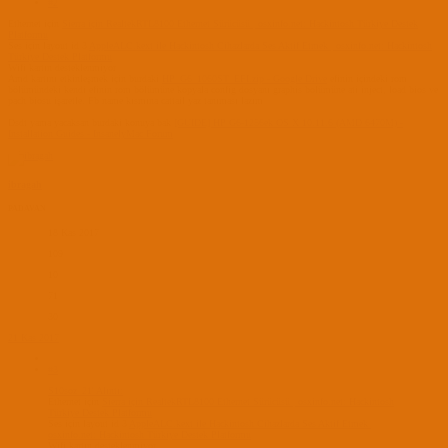
#2
Ethernet için
Sierra için RealtekRTL8100 Ethernet Sürücüsü | osxinfo.net: Hackintosh Türkiye Destek
Platformu
Ses için layout id 3
AppleALC.kext ile Hackintosh Cihazlarda Ses Aktif Etmek | osxinfo.net: Hackintosh
Türkiye Destek Platformu
Wifi kartın desteklenmiyor
Amd kartını etkinleşmek için burdaki
HP_G6_1060ST_EFI.zip - Google Drive
efinin içindeki rom
bölümündeki kendi efinin rom bölümüne kopyala config dosyanı graphis bolümüne ati inject, load bios ve
pach biosu işaretle. Fb name kısmına cattail yaz tanıması lazım
Dsdt yama yacaksan burdaki konuya bak
[GUIDE] HP G6-1256ek OS X 10.11.6 (AMD 6470M) -
Installation Guides - InsanelyMac Forum
ibragah
PADAVAN
18 Kas 2017
109
10
71
30
21 Kas 2017
#3
S10soz_21' Alıntı:
Ethernet için
Sierra için RealtekRTL8100 Ethernet Sürücüsü | osxinfo.net: Hackintosh
Türkiye Destek Platformu
Ses için layout id 3
AppleALC.kext ile Hackintosh Cihazlarda Ses Aktif Etmek |
osxinfo.net: Hackintosh Türkiye Destek Platformu
Wifi kartın desteklenmiyor