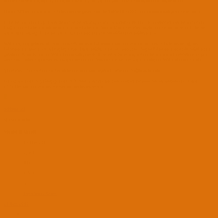
açmayı denedim ama (-101) hatası verdi. Ekran kartım konusunda desteklerinizi bekliyorum.
Harici ATI ekran kartının yüklenmesine gerek yok herhalde HD3000 tam kapasite çalışırsa yeter bana.
Ethernet kartıma uygun kextleri internetten araştırdım ve yabancı forum vb. sitelerden kextler indirdim.
Doğru mu yükledim bilmiyorum ama yükledim. Sonra Mac'i yeniden başlattım ve sonuç aynı Ethetnet
kartı tanınmamış. Ethernet kartı tanıtma konusunda desteklerinizi bekliyorum.
WiFi kartına gelecek olursak, macOS sistemi Bluetooth konusunda hiç bir kext yüklememe rağmen
Bluetooth'u gördü, cihazla eşleştiriyor fakat bağlantı hemen kopuyor. Neyse Bluetooth önemli değil bunu
geçelim. Ama bu kartın WiFi kısmı çalışmıyor. İnternette biraz araştırdım benim kartın modeline uygun
kext yok, bilen varsa destek çıkarsa sevinirim. Yoksa da ethertnet kartım çalışsın WiFi olmasa da olur.
Şimdiden tüm yardım ve destekleriniz için çok teşekkür ederim. Sağlıcakla kalın.
Bu cihaza macOS yükleyip macOS X Sierra ekranı görmek isteyen herkese destek olabilirim. Fakat
sürücüler konusunda ben de destek beklemekteyim.
S
S10soz_21
MASTER JEDI
MODERATOR
19 Haz 2017
2,364
441
1,851
35
Diyarbakır/Amed
21 Kas 2017