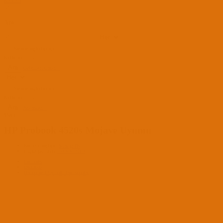
Kayıt Ol
Ara
Sadece başlıkları ara
Kullanıcı:
Ara
Gelişmiş Arama...
Sadece başlıkları ara
Kullanıcı:
Ara
Advanced...
Menü
HP Probook 4520s Mojave Uyumu
Konuyu başlatan
StrangsTR
Başlangıç tarihi
23 Ocak 2019
Forumlar
Donanım
Hackintosh Uyumlu Donanımlar