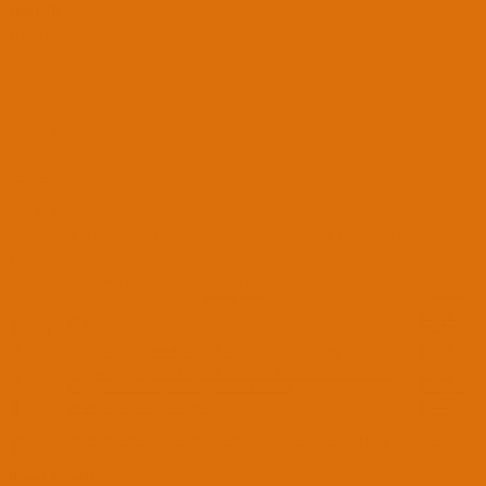
StrangsTR
APPRENTICE
23 Ocak 2019
3
0
1
28
23 Ocak 2019
#5
Maalesef kodlar da işe yaramadı. El Capitanda da denedim sonuç vermedi. Yardımlarınız için teşekkürler.
Yanıt için giriş yapmanız veya üye olmanız gerekir.
Paylaş:
Facebook
Twitter
Reddit
Pinterest
Tumblr
WhatsApp
E-posta
Link
Benzer konular
Forum
Başarılı
HP Probook 430 G6 i3 Sequoia
Kurulumlar
Başarılı
B
(Başarılı Kurulum) HP-PROBOOK 6470b Catalina Kurulumu
Kurulumlar
(Başarılı Kurulum) HP-PROBOOK 6470b HD 4000 BCM943228HM4L |
Başarılı
B
Intel(R) 82579V---Mojave ve High Sierra kurulumu
Kurulumlar
macOS
E
HP PROBOOK G50 G2 KURULUM
Tahoe
HP PROBOOK 4520S HACKİNTOSH KURULUM SORUNU SİERRA
Sierra
Benzer konular