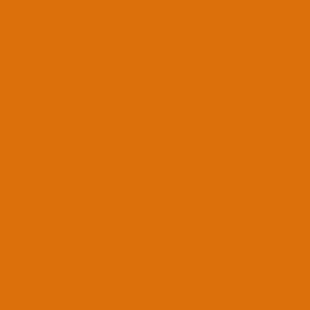
2,364
441
1,851
35
Diyarbakır/Amed
23 Ocak 2019
#2
Mojave de amd hd7000 öncesi desteği yoktur. Bu ekran kartını tanıtma ihtimalin olacağı maximum sürüm
high sierradır. 1. nesil işlemcilerde El Capitan'ı öneririm.
S
StrangsTR
APPRENTICE
23 Ocak 2019
3
0
1
28
23 Ocak 2019
#3
S10soz_21' Alıntı:
Mojave de amd hd7000 öncesi desteği yoktur. Bu ekran kartını tanıtma ihtimalin
olacağı maximum sürüm high sierradır. 1. nesil işlemcilerde El Capitan'ı öneririm.