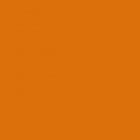
HP Probook 430 G6 i3 Sequoia
Başlatan Emrecall
28 Nis 2026
Cevaplar: 0
Başarılı Kurulumlar
B
(Başarılı Kurulum) HP-PROBOOK 6470b Catalina Kurulumu
Başlatan BraveEyes
31 Ara 2025
Cevaplar: 1
Başarılı Kurulumlar
B
(Başarılı Kurulum) HP-PROBOOK 6470b HD 4000 BCM943228HM4L | Intel(R) 82579V---
Mojave ve High Sierra kurulumu
Başlatan BraveEyes
29 Ara 2025
Cevaplar: 0
Başarılı Kurulumlar
E
HP PROBOOK G50 G2 KURULUM
Başlatan emreygt
23 Eyl 2025
Cevaplar: 1
macOS Tahoe
HP PROBOOK 4520S HACKİNTOSH KURULUM SORUNU SİERRA
Başlatan BerkaYN06
29 Mar 2023
Cevaplar: 0
Sierra