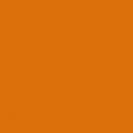
S
StrangsTR
APPRENTICE
23 Ocak 2019