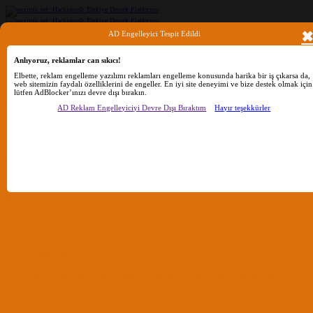
AD Engelleyici Tespit Edildi
Ara
Anlıyoruz, reklamlar can sıkıcı!
Elbette, reklam engelleme yazılımı reklamları engelleme konusunda harika bir iş çıkarsa da,
web sitemizin faydalı özelliklerini de engeller. En iyi site deneyimi ve bize destek olmak için
Sadece başlıkları ara
lütfen AdBlocker’ınızı devre dışı bırakın.
Kullanıcı:
AD Reklam Engelleyiciyi Devre Dışı Bıraktım
Hayır teşekkürler
Ara
Gelişmiş Arama...
Sadece başlıkları ara
Kullanıcı:
Ara
Advanced...
Menü
Forumlar
Yeni Mesajlar
Forumlarda Ara
confıg düzenle
OC Config Düzenle
REHBERLER
OpenCore Rehberler
Clover Rehberler
KURULUM DOSYALARI
macOS Tahoe
macOS Sequoia
macOS Sonoma
macOS Ventura
macOS Monterey
macOS Big
Sur
macOS Catalina
macOS Mojave
macOS High Sierra
macOS Sierra
macOS El Capitan
Forumlar
Giriş Yap