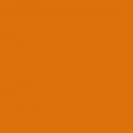
Genişletmek için tıkla ...
Cevabınız için teşekkür ederim. Mojaveden vazgeçmek mantıklı olacak sanırım çünkü bilgisayar açıldıktan
sonra kendine gelmesini beklemek zorunda kalıyorum. Dediğiniz gibi El Capitan'a geçicem ama ekran
kartını yine tanıtamayacağım diye yüklemeye çekiniyorum açıkçası. Mobil Hd 4550 öyle bir kart ki
hakkında hiçbir sitede hiçbir şey bulamadım desem yeridir.
S
S10soz_21
MASTER JEDI
MODERATOR
19 Haz 2017
2,364
441
1,851
35
Diyarbakır/Amed
23 Ocak 2019
#4
Fake id =0x94881002
Framebuffer= Shrike yada Gliff
vram= 512mb ise 512
video port= 3
İject ati, load bios, pacth bios, inject edid işaretli yada işretsiz olarak denemelisin.
S