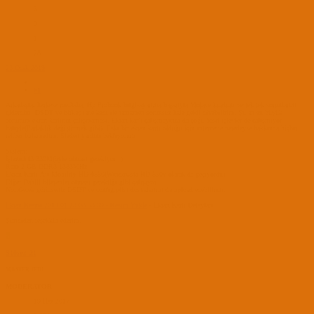
3
0
1
28
23 Ocak 2019
#1
Arkadaşlar herkese merhaba, Hp Probook bilgisayarıma başarıyla Mojave kurdum ve tek tek sorunlarını
giderdim. DSDT ve birkaç tane kext ile tamamen sorunsuz hale geldi diyebilirim. Şu an en büyük
sorunum ekran kartının çalışmaması. Ekran kartı çalışmayınca da çoğu basit işlevler de çalışmıyor
haliyle(Parlaklık değiştirmek gibi). Eski bir ekran kartı olduğu için internette neredeyse hakkında hiçbir
rehber bulamadım. Sizden yardım bekliyorum
Sistem:
İşlemci:İ3 330M(öyle olması gerekiyor
)
Ram:2 GB DDR3 1333MHz
Ekran Kartı:Ati Mobility HD 4550(Windowsta HD 530v olarak da geçiyordu)
Diğer Dahili bileşenler olması gerektiği gibi çalışıyor.
Not:Gerek görürseniz DSDT ve config.plist dosyalarımı da upload edebilirim.
Ekran Resmi 2019 01 23 08.33.09 - Resim Yükle
- Ekran Kartı Detayları
Şimdiden teşekkür ederim.
S
S10soz_21
MASTER JEDI
MODERATOR
19 Haz 2017