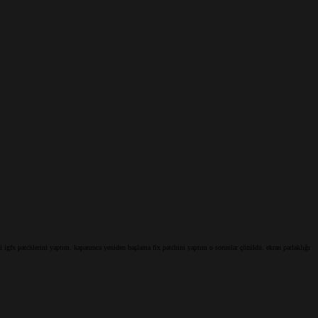
 igfx patchlerini yaptım. kapanınca yeniden başlama fix patchini yaptım o sorunlar çözüldü. ekran parlaklığı