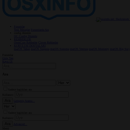
Forumlar
Yeni Mesajlar
Forumlarda Ara
confıg düzenle
OC Config Düzenle
REHBERLER
OpenCore Rehberler
Clover Rehberler
KURULUM DOSYALARI
macOS Tahoe
macOS Sequoia
macOS Sonoma
macOS Ventura
macOS Monterey
macOS Big Sur
Forumlar
Giriş Yap
Kayıt Ol
Ara
Sadece başlıkları ara
Kullanıcı:
Ara
Gelişmiş Arama...
Sadece başlıkları ara
Kullanıcı:
Ara
Advanced...
Menü