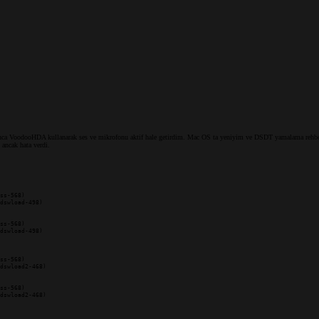
ca VoodooHDA kullanarak ses ve mikrofonu aktif hale getirdim. Mac OS ta yeniyim ve DSDT yamalama rehberin
 ancak hata verdi.
ss-568)

dswload-498)

ss-568)

dswload-498)

ss-568)

dswload2-468)

ss-568)

dswload2-468)
