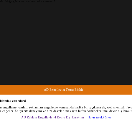
inde olduğu gibi atsam yardımcı olur musunuz?
AD Engelleyici Tespit Edildi
klamlar can sıkıcı!
am engelleme yazılımı reklamları engelleme konusunda harika bir iş çıkarsa da, web sitemizin fayd
de engeller. En iyi site deneyimi ve bize destek olmak için lütfen AdBlocker’ınızı devre dışı bırakı
AD Reklam Engelleyiciyi Devre Dışı Bıraktım
Hayır teşekkürler