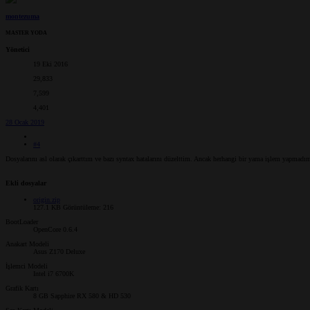
montezuma
MASTER YODA
Yönetici
19 Eki 2016
29,833
7,599
4,401
28 Ocak 2019
#4
Dosyalarını asl olarak çıkarttım ve bazı syntax hatalarını düzelttim. Ancak herhangi bir yama işlem yapmad
Ekli dosyalar
origin.zip
127.1 KB
Görüntüleme: 216
BootLoader
OpenCore 0.6.4
Anakart Modeli
Asus Z170 Deluxe
İşlemci Modeli
Intel i7 6700K
Grafik Kartı
8 GB Sapphire RX 580 & HD 530