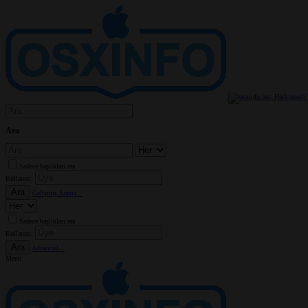
Ara
Sadece başlıkları ara
Kullanıcı:
Ara
Gelişmiş Arama...
Sadece başlıkları ara
Kullanıcı:
Ara
Advanced...
Menü