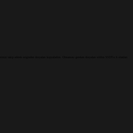
izi takip ederek originden dosyaları kopyaladım. Olmaması gereken dosyaları sildim SSDT-x li olanları