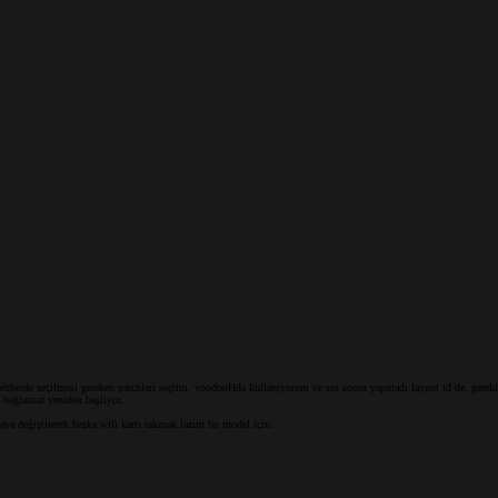
rehberde seçilmesi gereken patchleri seçtim. voodooHda kullanıyorum ve ses sorun yapmadı layout id de. gerekli
 bağlamaz yeniden başlıyor.
aya değiştirerek başka wifi kartı takmak lazım bu model için.