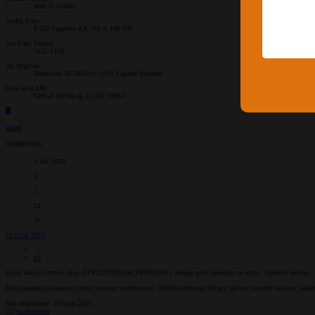
Intel i7 6700K
Grafik Kartı
8 GB Sapphire RX 580 & HD 530
Ses Kartı Modeli
ALC 1150
Ağ Aygıtları
Broadcom BCM43xx - I211 Gigabit Ethernet
Disk ve RAM
500GB NVMe & 32 GB DDR4
Y
ykrcl
APPRENTICE
1 Nis 2018
6
2
21
26
28 Ocak 2019
#3
Eksik dosya olmasın diye /EFI/CLOVER/ACPI/ORIGIN i olduğu gibi zipledim ve attım. Teşekkür ederim.
Bilgisayarda çalışmayan yerleri yazmayı unutmuşum. Hdmi'a herhangi bir şey takınca yeniden başlıyor, ekran p
Son düzenleme:
28 Ocak 2019