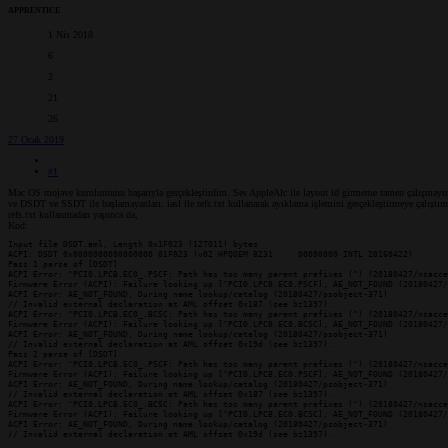
APPRENTICE
1 Nis 2018
6
2
21
26
27 Ocak 2019
#1
Mac OS mojave kurulumunu başarıyla gerçekleştirdim. Ses AppleAlc ile layout id girmeme ramen çalışmayın
ve DSDT ve SSDT ile başlamayanları. iasl ile refs.txt kullanarak ayıklama işlemini gerçekleştirmeye çalıştım
refs.txt kullanmadan yapınca da,
Kod:
Input file DSDT.aml, Length 0x1F023 (127011) bytes

ACPI: DSDT 0x0000000000000000 01F023 (v02 HPQOEM 8231     00000000 INTL 20160422)

Pass 1 parse of [DSDT]

ACPI Error: ^PCI0.LPCB.EC0_.PSCF: Path has too many parent prefixes (^) (20180427/nsacce
Firmware Error (ACPI): Failure looking up [^PCI0.LPCB.EC0.PSCF], AE_NOT_FOUND (20180427/
ACPI Error: AE_NOT_FOUND, During name lookup/catalog (20180427/psobject-371)

// Invalid external declaration at AML offset 0x187 (see bz1397).

ACPI Error: ^PCI0.LPCB.EC0_.BCSC: Path has too many parent prefixes (^) (20180427/nsacce
Firmware Error (ACPI): Failure looking up [^PCI0.LPCB.EC0.BCSC], AE_NOT_FOUND (20180427/
ACPI Error: AE_NOT_FOUND, During name lookup/catalog (20180427/psobject-371)

// Invalid external declaration at AML offset 0x19d (see bz1397).

Pass 2 parse of [DSDT]

ACPI Error: ^PCI0.LPCB.EC0_.PSCF: Path has too many parent prefixes (^) (20180427/nsacce
Firmware Error (ACPI): Failure looking up [^PCI0.LPCB.EC0.PSCF], AE_NOT_FOUND (20180427/
ACPI Error: AE_NOT_FOUND, During name lookup/catalog (20180427/psobject-371)

// Invalid external declaration at AML offset 0x187 (see bz1397).

ACPI Error: ^PCI0.LPCB.EC0_.BCSC: Path has too many parent prefixes (^) (20180427/nsacce
Firmware Error (ACPI): Failure looking up [^PCI0.LPCB.EC0.BCSC], AE_NOT_FOUND (20180427/
ACPI Error: AE_NOT_FOUND, During name lookup/catalog (20180427/psobject-371)

// Invalid external declaration at AML offset 0x19d (see bz1397).