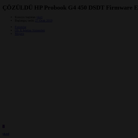
ÇÖZÜLDÜ
HP Probook G4 450 DSDT Firmware Er
Konuyu başlatan
ykrcl
Başlangıç tarihi
27 Ocak 2019
Forumlar
OS X İşletim Sistemleri
Mojave
Y
ykrcl