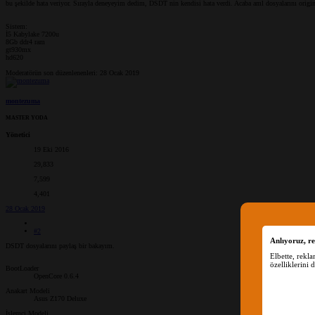
bu şekilde hata veriyor. Sırayla deneyeyim dedim, DSDT nin kendisi hata verdi. Acaba aml dosyalarını orig
Sistem:
İ5 Kabylake 7200u
8Gb ddr4 ram
gt930mx
hd620
Moderatörün son düzenlenenleri:
28 Ocak 2019
montezuma
MASTER YODA
Yönetici
19 Eki 2016
29,833
7,599
4,401
28 Ocak 2019
#2
Anlıyoruz, re
DSDT dosyalarını paylaş bir bakayım.
Elbette, rekl
özelliklerini 
BootLoader
OpenCore 0.6.4
Anakart Modeli
Asus Z170 Deluxe
İşlemci Modeli