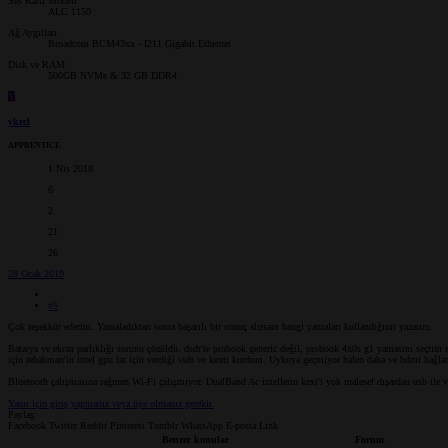
Ses Kartı Modeli
ALC 1150
Ağ Aygıtları
Broadcom BCM43xx - I211 Gigabit Ethernet
Disk ve RAM
500GB NVMe & 32 GB DDR4
Y
ykrcl
APPRENTICE
1 Nis 2018
6
2
21
26
28 Ocak 2019
#5
Çok teşekkür ederim. Yamaladıktan sonra başarılı bir sonuç alırsam hangi yamaları kullandığımı yazarım.
Batarya ve ekran parlıklığı sorunu çözüldü. dsdt'te probook generic değil, probook 4x0s g1 yamasını seçtim 
için rehabman'in intel gpu lar için verdiği ssdt ve kexti kurdum. Uykuya geçmiyor halen daha ve hdmi bağlar
Bluetooth çalışmasına rağmen Wi-Fi çalışmıyor. DualBand Ac intellerin kext'i yok malesef dışardan usb ile v
Yanıt için giriş yapmanız veya üye olmanız gerekir.
Paylaş:
Facebook
Twitter
Reddit
Pinterest
Tumblr
WhatsApp
E-posta
Link
Benzer konular
Forum