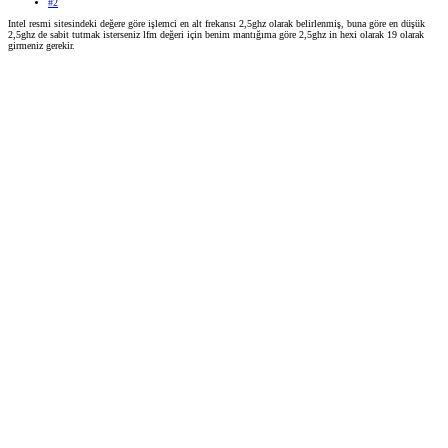
#2
Intel resmi sitesindeki değere göre işlemci en alt frekansı 2,5ghz olarak belirlenmiş, buna göre en düşük
2,5ghz de sabit tutmak isterseniz lfm değeri için benim mantığıma göre 2,5ghz in hexi olarak 19 olarak
girmeniz gerekir.