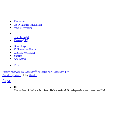
Forumlar
OS X İşletim Sistemleri
macOS Ventura
osxinfo-light
Turkce (TR)
Bize Ulaşın
Kullanım ve Şartlar
Gizlilik Politikası
Yardım
Ana Sayfa
RSS
®
Forum software by XenForo
© 2010-2020 XenForo Ltd.
Build Signature
© By
XenTR
Üst
Alt
Forum harici özel yardım kesinlikle yasaktır! Bu taleplerde uyarı cezası verilir!