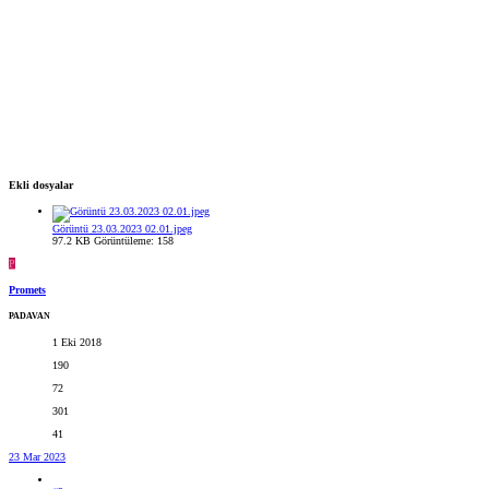
Ekli dosyalar
Görüntü 23.03.2023 02.01.jpeg
97.2 KB
Görüntüleme: 158
P
Promets
PADAVAN
1 Eki 2018
190
72
301
41
23 Mar 2023