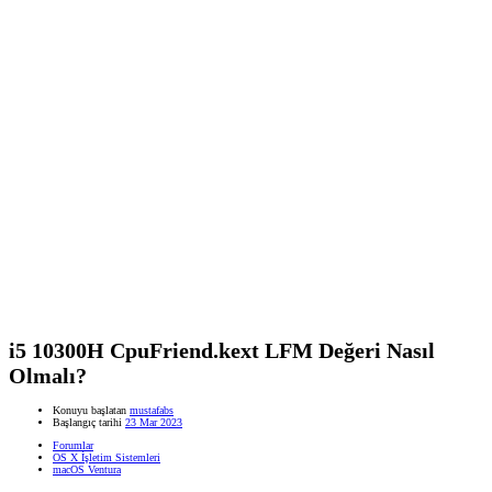
i5 10300H CpuFriend.kext LFM Değeri Nasıl
Olmalı?
Konuyu başlatan
mustafabs
Başlangıç tarihi
23 Mar 2023
Forumlar
OS X İşletim Sistemleri
macOS Ventura