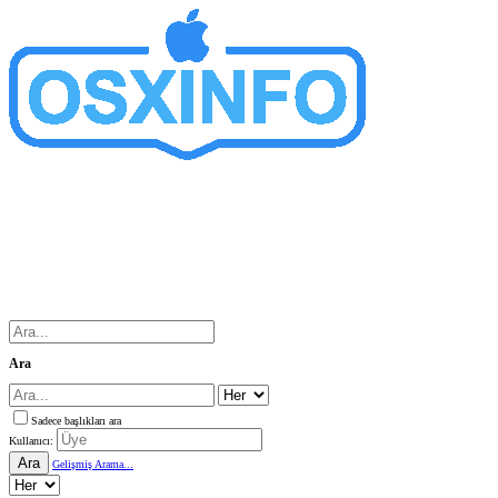
Ara
Sadece başlıkları ara
Kullanıcı:
Ara
Gelişmiş Arama...