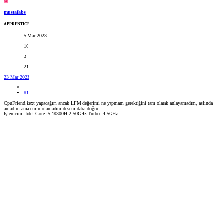
M
mustafabs
APPRENTICE
5 Mar 2023
16
3
21
23 Mar 2023
#1
CpuFriend.kext yapacağım ancak LFM değerimi ne yapmam gerektiğini tam olarak anlayamadım, aslında
anladım ama emin olamadım desem daha doğru.
İşlemcim: Intel Core i5 10300H 2.50GHz Turbo: 4.5GHz