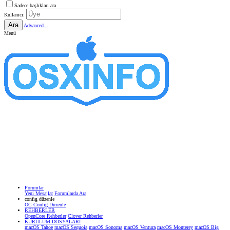
Sadece başlıkları ara
Kullanıcı:
Ara
Advanced...
Menü
Forumlar
Yeni Mesajlar
Forumlarda Ara
confıg düzenle
OC Config Düzenle
REHBERLER
OpenCore Rehberler
Clover Rehberler
KURULUM DOSYALARI
macOS Tahoe
macOS Sequoia
macOS Sonoma
macOS Ventura
macOS Monterey
macOS Big