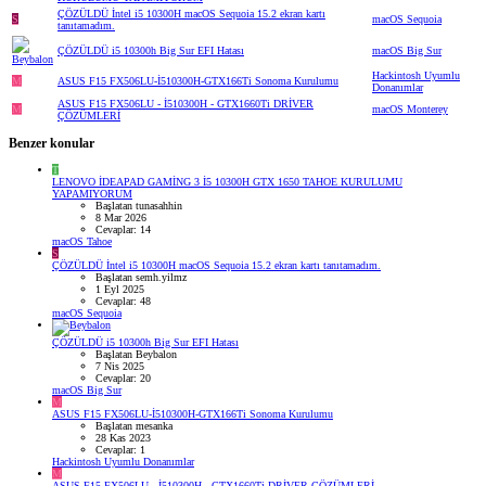
ÇÖZÜLDÜ
İntel i5 10300H macOS Sequoia 15.2 ekran kartı
S
macOS Sequoia
tanıtamadım.
ÇÖZÜLDÜ
i5 10300h Big Sur EFI Hatası
macOS Big Sur
Hackintosh Uyumlu
M
ASUS F15 FX506LU-İ510300H-GTX166Ti Sonoma Kurulumu
Donanımlar
ASUS F15 FX506LU - İ510300H - GTX1660Ti DRİVER
M
macOS Monterey
ÇÖZÜMLERİ
Benzer konular
T
LENOVO İDEAPAD GAMİNG 3 İ5 10300H GTX 1650 TAHOE KURULUMU
YAPAMIYORUM
Başlatan tunasahhin
8 Mar 2026
Cevaplar: 14
macOS Tahoe
S
ÇÖZÜLDÜ
İntel i5 10300H macOS Sequoia 15.2 ekran kartı tanıtamadım.
Başlatan semh.yilmz
1 Eyl 2025
Cevaplar: 48
macOS Sequoia
ÇÖZÜLDÜ
i5 10300h Big Sur EFI Hatası
Başlatan Beybalon
7 Nis 2025
Cevaplar: 20
macOS Big Sur
M
ASUS F15 FX506LU-İ510300H-GTX166Ti Sonoma Kurulumu
Başlatan mesanka
28 Kas 2023
Cevaplar: 1
Hackintosh Uyumlu Donanımlar
M
ASUS F15 FX506LU - İ510300H - GTX1660Ti DRİVER ÇÖZÜMLERİ