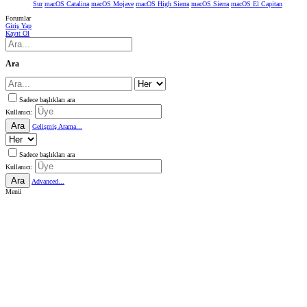
Sur
macOS Catalina
macOS Mojave
macOS High Sierra
macOS Sierra
macOS El Capitan
Forumlar
Giriş Yap
Kayıt Ol
Ara
Sadece başlıkları ara
Kullanıcı:
Ara
Gelişmiş Arama...
Sadece başlıkları ara
Kullanıcı:
Ara
Advanced...
Menü