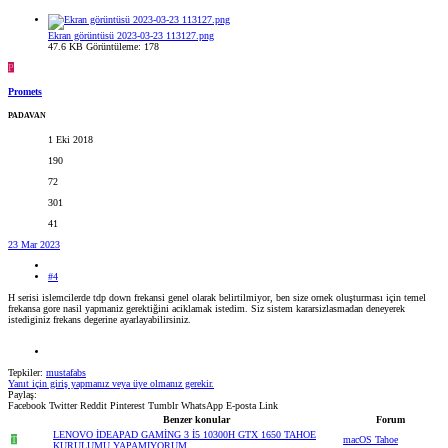
Ekran görüntüsü 2023-03-23 113127.png
47.6 KB
Görüntüleme: 178
P
Promets
PADAVAN
1 Eki 2018
190
72
301
41
23 Mar 2023
#4
H serisi islemcilerde tdp down frekansi genel olarak belirtilmiyor, ben size ornek oluşturması için temel
frekansa gore nasil yapmaniz gerektiğini aciklamak istedim. Siz sistem kararsizlasmadan deneyerek
istediginiz frekans degerine ayarlayabilirsiniz.
Tepkiler:
mustafabs
Yanıt için giriş yapmanız veya üye olmanız gerekir.
Paylaş:
Facebook
Twitter
Reddit
Pinterest
Tumblr
WhatsApp
E-posta
Link
Benzer konular
Forum
LENOVO İDEAPAD GAMİNG 3 İ5 10300H GTX 1650 TAHOE
T
macOS Tahoe
KURULUMU YAPAMIYORUM