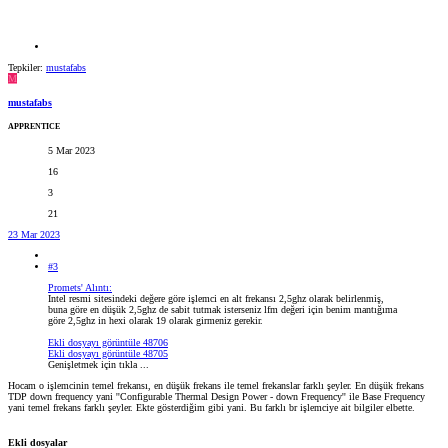
Tepkiler:
mustafabs
M
mustafabs
APPRENTICE
5 Mar 2023
16
3
21
23 Mar 2023
#3
Promets' Alıntı:
Intel resmi sitesindeki değere göre işlemci en alt frekansı 2,5ghz olarak belirlenmiş,
buna göre en düşük 2,5ghz de sabit tutmak isterseniz lfm değeri için benim mantığıma
göre 2,5ghz in hexi olarak 19 olarak girmeniz gerekir.
Ekli dosyayı görüntüle 48706
Ekli dosyayı görüntüle 48705
Genişletmek için tıkla ...
Hocam o işlemcinin temel frekansı, en düşük frekans ile temel frekanslar farklı şeyler. En düşük frekans
TDP down frequency yani ''Configurable Thermal Design Power - down Frequency'' ile Base Frequency
yani temel frekans farklı şeyler. Ekte gösterdiğim gibi yani. Bu farklı br işlemciye ait bilgiler elbette.
Ekli dosyalar