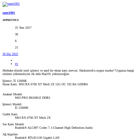
sezer1001
APPRENTICE
25 Tem 2017
36
6
21
30 Eki 2025
#1
Merhaba elimde intel işlemci ve amd bir ekran kartı mevcut. Hackintosh'a uygun mudur? Uygunsa hangi
sürümü yüklemeliyim ilk defa MacOS yükleyeceğim.
İşlemci: İ5 12600K
Ekran Kartı: MSI RX 6700 XT Mech 2X 12G OC 192 Bit GDDR6
Anakart Modeli
MSI PRO H610M-E DDR5
İşlemci Modeli
İ5 12600K
Grafik Kartı
MSI RX 6700 XT Mech 2X
Ses Kartı Modeli
Realtek® ALC897 Codec 7.1-Channel High Definition Audio
Ağ Aygıtları
Realtek® RTL8111H Gigabit LAN