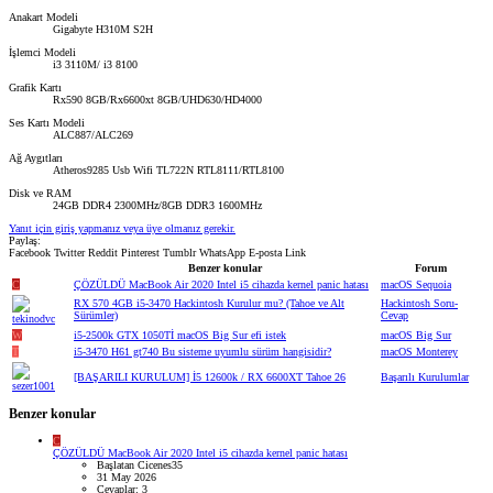
Anakart Modeli
Gigabyte H310M S2H
İşlemci Modeli
i3 3110M/ i3 8100
Grafik Kartı
Rx590 8GB/Rx6600xt 8GB/UHD630/HD4000
Ses Kartı Modeli
ALC887/ALC269
Ağ Aygıtları
Atheros9285 Usb Wifi TL722N RTL8111/RTL8100
Disk ve RAM
24GB DDR4 2300MHz/8GB DDR3 1600MHz
Yanıt için giriş yapmanız veya üye olmanız gerekir.
Paylaş:
Facebook
Twitter
Reddit
Pinterest
Tumblr
WhatsApp
E-posta
Link
Benzer konular
Forum
C
ÇÖZÜLDÜ
MacBook Air 2020 Intel i5 cihazda kernel panic hatası
macOS Sequoia
RX 570 4GB i5-3470 Hackintosh Kurulur mu? (Tahoe ve Alt
Hackintosh Soru-
Sürümler)
Cevap
W
i5-2500k GTX 1050Tİ macOS Big Sur efi istek
macOS Big Sur
T
i5-3470 H61 gt740 Bu sisteme uyumlu sürüm hangisidir?
macOS Monterey
[BAŞARILI KURULUM] İ5 12600k / RX 6600XT Tahoe 26
Başarılı Kurulumlar
Benzer konular
C
ÇÖZÜLDÜ
MacBook Air 2020 Intel i5 cihazda kernel panic hatası
Başlatan Cicenes35
31 May 2026
Cevaplar: 3