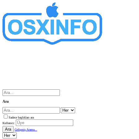
Ara
Sadece başlıkları ara
Kullanıcı:
Ara
Gelişmiş Arama...