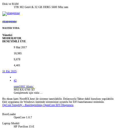
Disk ve RAM
1TB M2 Gen4 & 32 GB DDR5 5600 Mhz ram
strangerone
MASTER YODA
Yönetici
MODERATOR
DENEYİMLİ ÜYE
9 Haz 2017
18,985
9,678
4,401
31 Eki 2025
#2
sezer1001' Alıntı:
MSI RX 6700 XT
Genişletmek için tıkla ...
Bu ekran kartı NootRX.kext ile sisteme tanıtılabilir. Dolayısıyla Tahoe dahil kurulum yapılabilir.
Ekli uygulama ile Windows üzerinde sisteminize uyumlu bir EFI hazırlamanız mümkün.
OpCore Simplify - Basitleştirilmiş OpenCore EFI Oluşturucu
BootLoader
OpenCore 1.0.7
Laptop Modeli
HP Pavilion 15-E