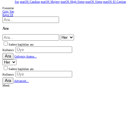
Sur
macOS Catalina
macOS Mojave
macOS High Sierra
macOS Sierra
macOS El Capitan
Forumlar
Giriş Yap
Kayıt Ol
Ara
Sadece başlıkları ara
Kullanıcı:
Ara
Gelişmiş Arama...
Sadece başlıkları ara
Kullanıcı:
Ara
Advanced...
Menü