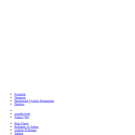
Forumlar
Donanım
Hackintosh Uyumlu Donanımlar
Desktop
osxinfo-light
Turkce (TR)
Bize Ulaşın
Kullanım ve Şartlar
Gizlilik Politikası
Yardım