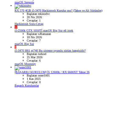
macOS Sequoia
RX 570 4GB i5-3470 Hackintosh Kurulur mu? (Tahoe ve Alt Sürümler)
Başlatan tekinodvc
20 Nis 2026
Cevaplar: 1
Hackintosh Soru-Cevap
W
i5-2500k GTX 1050Tİ macOS Big Sur efi istek
Başlatan wRamazan
18 Nis 2026
Cevaplar: 7
macOS Big Sur
T
i5-3470 H61 gt740 Bu sisteme uyumlu sürüm hangisidir?
Başlatan turkoel
25 Mar 2026
Cevaplar: 6
macOS Monterey
[BAŞARILI KURULUM] İ5 12600k / RX 6600XT Tahoe 26
Başlatan sezer1001
1 Kas 2025
Cevaplar: 0
Başarılı Kurulumlar