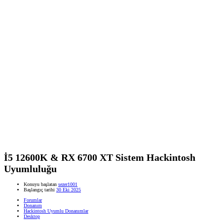
İ5 12600K & RX 6700 XT Sistem Hackintosh
Uyumluluğu
Konuyu başlatan
sezer1001
Başlangıç tarihi
30 Eki 2025
Forumlar
Donanım
Hackintosh Uyumlu Donanımlar
Desktop