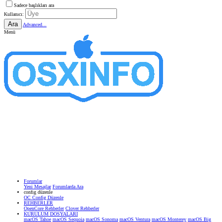
Sadece başlıkları ara
Kullanıcı:
Ara
Advanced...
Menü
Forumlar
Yeni Mesajlar
Forumlarda Ara
confıg düzenle
OC Config Düzenle
REHBERLER
OpenCore Rehberler
Clover Rehberler
KURULUM DOSYALARI
macOS Tahoe
macOS Sequoia
macOS Sonoma
macOS Ventura
macOS Monterey
macOS Big