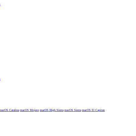
macOS Catalina
macOS Mojave
macOS High Sierra
macOS Sierra
macOS El Capitan