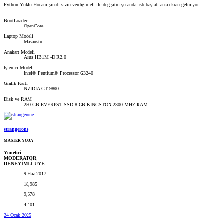
Python Yüklü Hocam şimdi sizin verdigin efi ile degişitm şu anda usb başlatı ama ekran gelmiyor
BootLoader
OpenCore
Laptop Modeli
Masaüstü
Anakart Modeli
Asus HB1M -D R2.0
İşlemci Modeli
Intel® Pentium® Processor G3240
Grafik Kartı
NVIDIA GT 9800
Disk ve RAM
250 GB EVEREST SSD 8 GB KİNGSTON 2300 MHZ RAM
strangerone
MASTER YODA
Yönetici
MODERATOR
DENEYİMLİ ÜYE
9 Haz 2017
18,985
9,678
4,401
24 Ocak 2025