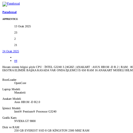
Paradoxsal
APPRENTICE
13 Ocak 2025
23
2
21
24 Ocak 2025
#4
Hocam sistem bilgisi şöyle CPU : İNTEL G3240 3.24GHZ | ANAKART : ASUS HB1M -D R.2 | RAM
EKSTRA ELİMDE BAŞKA KASADA VAR ONDA İŞLEMCİ İ5 650 RAM 16 ANAKART MODELİ BİL
BootLoader
OpenCore
Laptop Modeli
Masaüstü
Anakart Modeli
Asus HB1M -D R2.0
İşlemci Modeli
Intel® Pentium® Processor G3240
Grafik Kartı
NVIDIA GT 9800
Disk ve RAM
250 GB EVEREST SSD 8 GB KİNGSTON 2300 MHZ RAM