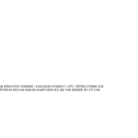
 : 8GB KİNGSTON 3200MHZ | SSD120GB EVEREST | GPU: NİVİDA GT9800 2GB
MİYORUM HOCAM EKRAN KARTI HEM RX 560 VAR HEMDE R9 270 VAR