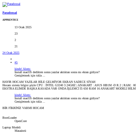
Paradoxsal
APPRENTICE
13 Ocak 2025
23
2
21
24 Ocak 2025
#5
kindo' Alıntı:
İnstall macOS dedikten sonra yazılar aktıktan sonra mı ekran gidiyor?
Genişletmek için tıkla ...
HAYIR HOCAM YAZILAR BİLE GELMİYOR EKRAN SADECE SİYAH
Hocam sistem bilgisi şöyle CPU : İNTEL G3240 3.24GHZ | ANAKART : ASUS HB1M -D R.2 | RAM
EKSTRA ELİMDE BAŞKA KASADA VAR ONDA İŞLEMCİ İ5 650 RAM 16 ANAKART MODELİ BİL
kindo' Alıntı:
İnstall macOS dedikten sonra yazılar aktıktan sonra mı ekran gidiyor?
Genişletmek için tıkla ...
BİR FİKRİNİZ VARMI HOCAM
BootLoader
OpenCore
Laptop Modeli
Masaüstü