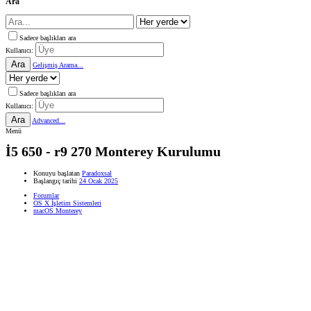
Ara
Sadece başlıkları ara
Kullanıcı:
Ara
Gelişmiş Arama...
Sadece başlıkları ara
Kullanıcı:
Ara
Advanced...
Menü
İ5 650 - r9 270 Monterey Kurulumu
Konuyu başlatan
Paradoxsal
Başlangıç tarihi
24 Ocak 2025
Forumlar
OS X İşletim Sistemleri
macOS Monterey