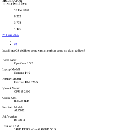
MODERATOR
DENEYİMLİ ÜYE
18 Eki 2020
8,222
3,778
4,401
24 Ocak 2025
#3
İnstall macOS dedikten sonra yazılar aktıktan sonra mı ekran gidiyor?
BootLoader
OpenCore 0.9.7
Laptop Modeli
Sonoma 14.0
Anakart Modeli
Faxconn HM67M-S
İşlemci Modeli
CPU i5-2400
Grafik Kartı
RX570 4GB
Ses Kartı Modeli
ALC662
Ağ Aygıtları
RTL8111
Disk ve RAM
14GB DDR3 - Crucil 480GB SSD