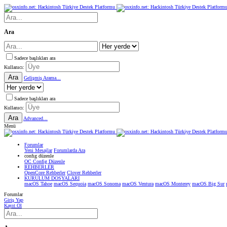
Ara
Sadece başlıkları ara
Kullanıcı:
Ara
Gelişmiş Arama...
Sadece başlıkları ara
Kullanıcı:
Ara
Advanced...
Menü
Forumlar
Yeni Mesajlar
Forumlarda Ara
confıg düzenle
OC Config Düzenle
REHBERLER
OpenCore Rehberler
Clover Rehberler
KURULUM DOSYALARI
macOS Tahoe
macOS Sequoia
macOS Sonoma
macOS Ventura
macOS Monterey
macOS Big Sur
Forumlar
Giriş Yap
Kayıt Ol