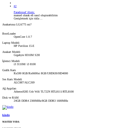
#2
Paradoxsal' Alıntı:
manuel olarak efi nasıl oluşturabilirim
Genişletmek için tıkla ...
Anakartınız LGA775 mi?
BootLoader
OpenCore 1.0.7
Laptop Modeli
HP Pavilion 15-E
Anakart Modeli
Gigabyte H310M S2H
İşlemci Modeli
i3 3110M/ i3 8100
Grafik Kartı
Rx590 8GB/Rx6600xt 8GB/UHD630/HD4000
Ses Kartı Modeli
ALC887/ALC269
Ağ Aygıtları
Atheros9285 Usb Wifi TL722N RTL8111/RTL8100
Disk ve RAM
24GB DDR4 2300MHz/8GB DDR3 1600MHz
kindo
MASTER YODA