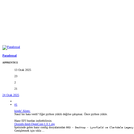
Paradoxsal
APPRENTICE
13 Ocak 2025
23
2
21
24 Ocak 2025
#1
kindo' Alıntı:
Nasıl bir hata verdi? Eğer python yüklü değilse çalışmaz. Önce python yükle.
Hazır EFI burdan indirebilirsin.
Osxinfo-Intel-OpenCore-1.0.1.zip
İçerisinde gelen hazır config dosyalarından
003 - Desktop - Lynnfield ve Clarkdale Legacy
Genişletmek için tıkla ...