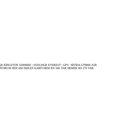
 : 8GB KİNGSTON 3200MHZ | SSD120GB EVEREST | GPU: NİVİDA GT9800 2GB
MİYORUM HOCAM EKRAN KARTI HEM RX 560 VAR HEMDE R9 270 VAR