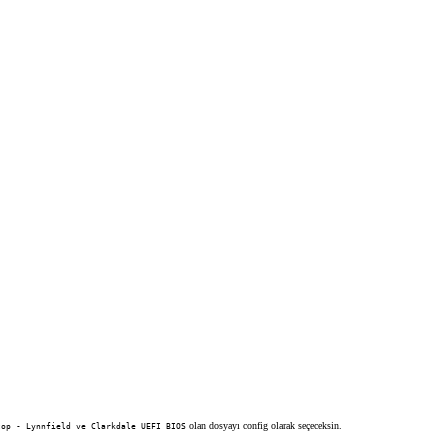
olan dosyayı config olarak seçeceksin.
top - Lynnfield ve Clarkdale UEFI BIOS