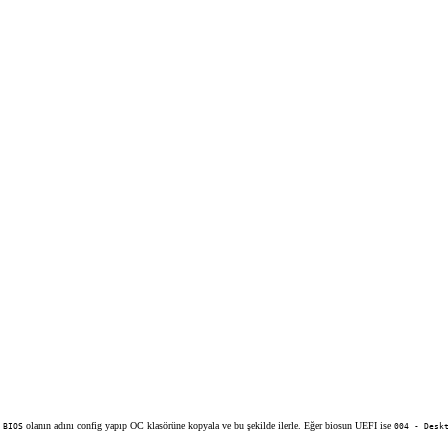
olanın adını config yapıp OC klasörüne kopyala ve bu şekilde ilerle. Eğer biosun UEFI ise
 BIOS
004 - Desk