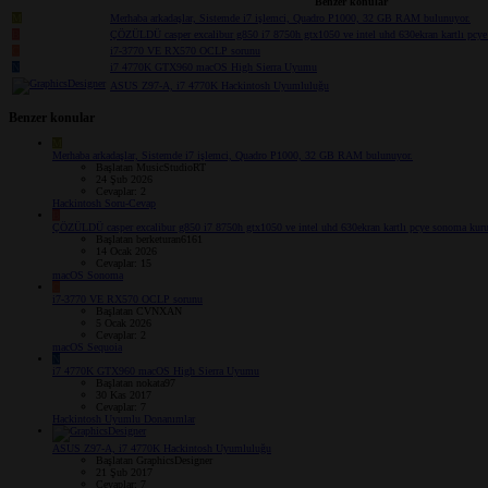
Benzer konular
M
Merhaba arkadaşlar, Sistemde i7 işlemci, Quadro P1000, 32 GB RAM bulunuyor.
B
ÇÖZÜLDÜ
casper excalibur g850 i7 8750h gtx1050 ve intel uhd 630ekran kartlı pcy
C
i7-3770 VE RX570 OCLP sorunu
N
i7 4770K GTX960 macOS High Sierra Uyumu
ASUS Z97-A, i7 4770K Hackintosh Uyumluluğu
Benzer konular
M
Merhaba arkadaşlar, Sistemde i7 işlemci, Quadro P1000, 32 GB RAM bulunuyor.
Başlatan MusicStudioRT
24 Şub 2026
Cevaplar: 2
Hackintosh Soru-Cevap
B
ÇÖZÜLDÜ
casper excalibur g850 i7 8750h gtx1050 ve intel uhd 630ekran kartlı pcye sonoma kur
Başlatan berketuran6161
14 Ocak 2026
Cevaplar: 15
macOS Sonoma
C
i7-3770 VE RX570 OCLP sorunu
Başlatan CVNXAN
5 Ocak 2026
Cevaplar: 2
macOS Sequoia
N
i7 4770K GTX960 macOS High Sierra Uyumu
Başlatan nokata97
30 Kas 2017
Cevaplar: 7
Hackintosh Uyumlu Donanımlar
ASUS Z97-A, i7 4770K Hackintosh Uyumluluğu
Başlatan GraphicsDesigner
21 Şub 2017
Cevaplar: 7