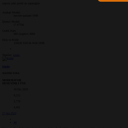
yaptım peki şimdi ne yapacağım
Anakart Modeli
hewlett-packard 1998
İşlemci Modeli
i7 4770k
Grafik Kartı
HD Graphics 4600
Disk ve RAM
250GB SSD & 8GB DDR
Tepkiler:
kindo
kindo
MASTER YODA
MODERATOR
DENEYİMLİ ÜYE
18 Eki 2020
8,222
3,778
4,401
27 Ara 2020
#4