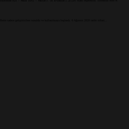
syalarından
olanı seçeceksin. Sistemini boot et
014 - Masa Üstü - Haswell ve Broadwell.plist
e sadece geliştiricilere sunuldu ve kullanılmaya başlandı. 6 Ağustos 2020 tarihi itibari...