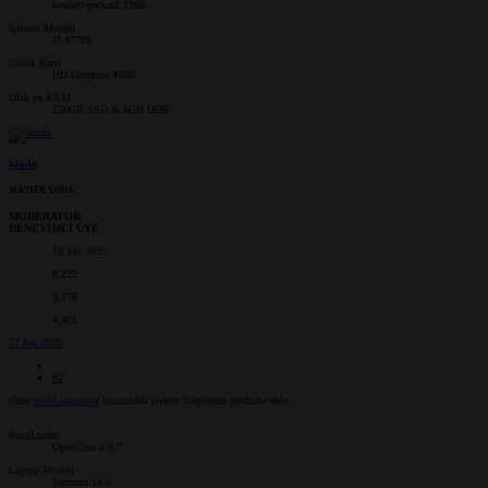
hewlett-packard 1998
İşlemci Modeli
i7 4770k
Grafik Kartı
HD Graphics 4600
Disk ve RAM
250GB SSD & 8GB DDR
kindo
MASTER YODA
MODERATOR
DENEYİMLİ ÜYE
18 Eki 2020
8,222
3,778
4,401
27 Ara 2020
#2
Önce
build-signature
kısmından sistem bilgilerini profiline ekle.
BootLoader
OpenCore 0.9.7
Laptop Modeli
Sonoma 14.0