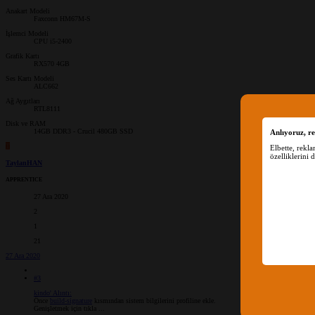
Anakart Modeli
Faxconn HM67M-S
İşlemci Modeli
CPU i5-2400
Grafik Kartı
RX570 4GB
Ses Kartı Modeli
ALC662
Ağ Aygıtları
RTL8111
Disk ve RAM
14GB DDR3 - Crucil 480GB SSD
Anlıyoruz, re
T
Elbette, rekl
özelliklerini 
TaylanHAN
APPRENTICE
27 Ara 2020
2
1
21
27 Ara 2020
#3
kindo' Alıntı:
Önce
build-signature
kısmından sistem bilgilerini profiline ekle.
Genişletmek için tıkla ...