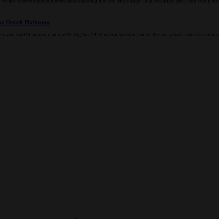
e bios ayarlarını kurulum konusunda anlatıldığı gibi yap. Hazırladığın imaj dosyasıyla gelen hazır config do
ye Destek Platformu
eni macOS sürümü olan macOS Big Sur (11.0) işletim sistemini tanıttı. Bir çok yenilik içeren bu sürüm elbett