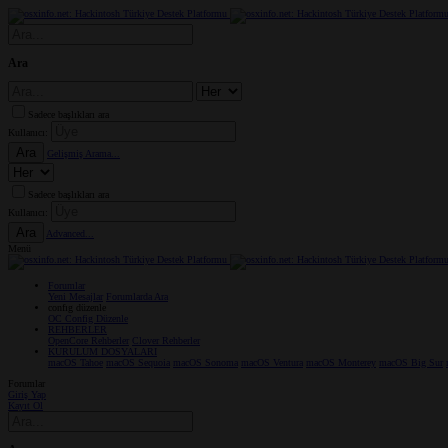
Ara
Sadece başlıkları ara
Kullanıcı:
Ara
Gelişmiş Arama...
Sadece başlıkları ara
Kullanıcı:
Ara
Advanced...
Menü
Forumlar
Yeni Mesajlar
Forumlarda Ara
confıg düzenle
OC Config Düzenle
REHBERLER
OpenCore Rehberler
Clover Rehberler
KURULUM DOSYALARI
macOS Tahoe
macOS Sequoia
macOS Sonoma
macOS Ventura
macOS Monterey
macOS Big Sur
Forumlar
Giriş Yap
Kayıt Ol