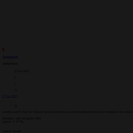
T
TaylanHAN
APPRENTICE
27 Ara 2020
2
1
21
27 Ara 2020
#1
merhaba macOS Big Sur cihazıma kurmak istiyorum ama sistem gereksinimlerinin ne olduğunu tam olarak b
ekrankartı: intel hd grapics 4600
işlemci: i7 4770k
Anakart Modeli