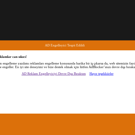
AD Engelleyici Tespit Edildi
klamlar can sıkıcı!
am engelleme yazılımı reklamları engelleme konusunda harika bir iş çıkarsa da, web sitemizin fayd
de engeller. En iyi site deneyimi ve bize destek olmak için lütfen AdBlocker’ınızı devre dışı bırakı
AD Reklam Engelleyiciyi Devre Dışı Bıraktım
Hayır teşekkürler