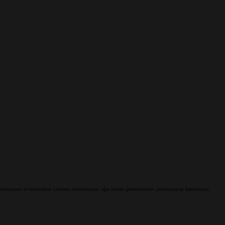
ilmiyorum ve bulamadım yardımcı olurmusunuz. eğer sistem gereksinimleri yetmiyorsa ne kurmalıyım