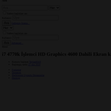
Ara
Sadece başlıkları ara
Kullanıcı:
Ara
Gelişmiş Arama...
Sadece başlıkları ara
Kullanıcı:
Ara
Advanced...
Menü
i7 4770k İşlemci HD Graphics 4600 Dahili Ekran
Konuyu başlatan
TaylanHAN
Başlangıç tarihi
27 Ara 2020
Forumlar
Donanım
Hackintosh Uyumlu Donanımlar
Desktop