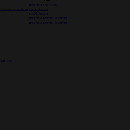
Forum
Hackintosh Soru-Cevap
e sonoma kurulum hatası
macOS Sonoma
macOS Sequoia
Hackintosh Uyumlu Donanımlar
Hackintosh Uyumlu Donanımlar
ulum hatası