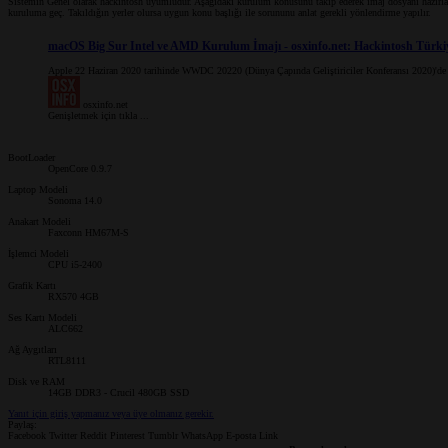
Sistemin Genel olarak hackintosh uyumludur. Aşağıdaki kurulum konusunu takip ederek imaj dosyanı hazırla v
kuruluma geç. Takıldığın yerler olursa uygun konu başlığı ile sorununu anlat gerekli yönlendirme yapılır.
macOS Big Sur Intel ve AMD Kurulum İmajı - osxinfo.net: Hackintosh Türki
Apple 22 Haziran 2020 tarihinde WWDC 20220 (Dünya Çapında Geliştiriciler Konferansı 2020)'de en y
osxinfo.net
Genişletmek için tıkla ...
BootLoader
OpenCore 0.9.7
Laptop Modeli
Sonoma 14.0
Anakart Modeli
Faxconn HM67M-S
İşlemci Modeli
CPU i5-2400
Grafik Kartı
RX570 4GB
Ses Kartı Modeli
ALC662
Ağ Aygıtları
RTL8111
Disk ve RAM
14GB DDR3 - Crucil 480GB SSD
Yanıt için giriş yapmanız veya üye olmanız gerekir.
Paylaş:
Facebook
Twitter
Reddit
Pinterest
Tumblr
WhatsApp
E-posta
Link