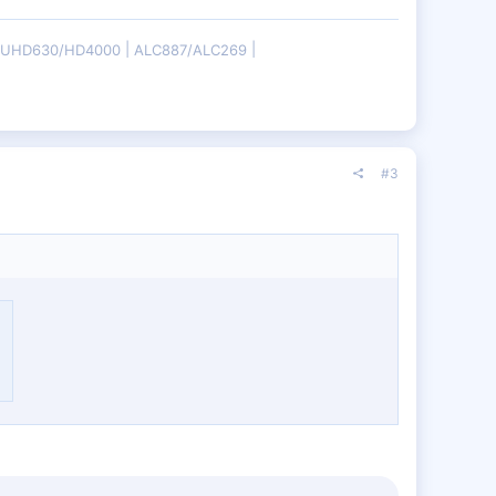
B/UHD630/HD4000
ALC887/ALC269
#3