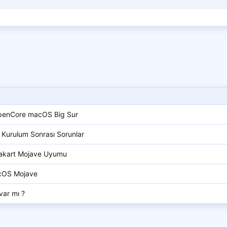
OpenCore macOS Big Sur
Kurulum Sonrası Sorunlar
nakart Mojave Uyumu
acOS Mojave
var mı ?