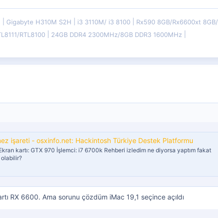
E
Gigabyte H310M S2H
i3 3110M/ i3 8100
Rx590 8GB/Rx6600xt 8G
TL8111/RTL8100
24GB DDR4 2300MHz/8GB DDR3 1600MHz
z işareti - osxinfo.net: Hackintosh Türkiye Destek Platformu
ran kartı: GTX 970 İşlemci: i7 6700k Rehberi izledim ne diyorsa yaptım fakat
olabilir?
artı RX 6600. Ama sorunu çözdüm iMac 19,1 seçince açıldı