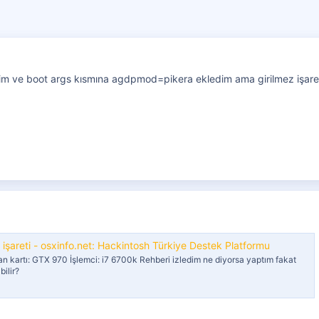
im ve boot args kısmına agdpmod=pikera ekledim ama girilmez işareti 
şareti - osxinfo.net: Hackintosh Türkiye Destek Platformu
 kartı: GTX 970 İşlemci: i7 6700k Rehberi izledim ne diyorsa yaptım fakat
bilir?