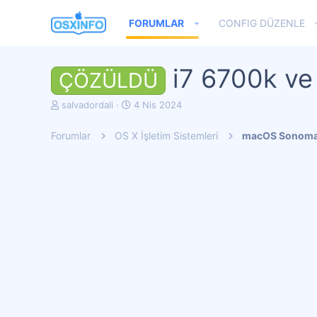
FORUMLAR
CONFIG DÜZENLE
i7 6700k ve
ÇÖZÜLDÜ
K
B
salvadordali
4 Nis 2024
o
a
n
ş
Forumlar
OS X İşletim Sistemleri
macOS Sonom
u
l
y
a
u
n
b
g
a
ı
ş
ç
l
t
a
a
t
r
a
i
n
h
i