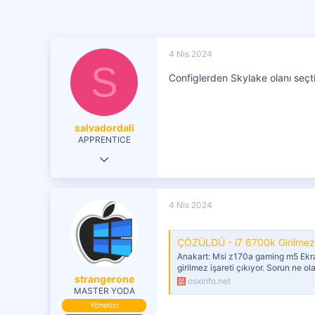
4 Nis 2024
S
Configlerden Skylake olanı seçt
salvadordali
APPRENTICE
21 Ocak 2019
27
5
4 Nis 2024
21
30
ÇÖZÜLDÜ - i7 6700k Girilmez i
Anakart: Msi z170a gaming m5 Ekran
girilmez işareti çıkıyor. Sorun ne ola
strangerone
osxinfo.net
MASTER YODA
Yönetici