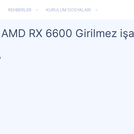
REHBERLER
KURULUM DOSYALARI
 AMD RX 6600 Girilmez işa
a