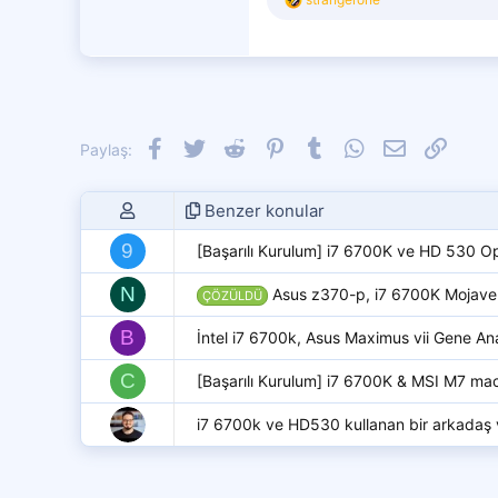
e
p
k
i
l
e
r
:
Facebook
Twitter
Reddit
Pinterest
Tumblr
WhatsApp
E-posta
Link
Paylaş:
Benzer konular
9
[Başarılı Kurulum] i7 6700K ve HD 530 
N
Asus z370-p, i7 6700K Mojave 
ÇÖZÜLDÜ
B
İntel i7 6700k, Asus Maximus vii Gene A
C
[Başarılı Kurulum] i7 6700K & MSI M7 m
i7 6700k ve HD530 kullanan bir arkadaş 