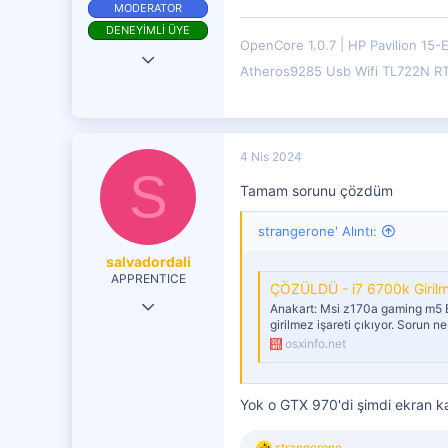
MODERATOR
DENEYİMLİ ÜYE
OpenCore 1.0.7
HP Pavilion 15-
9 Haz 2017
Atheros9285 Usb Wifi TL722N R
18,985
9,675
4,401
4 Nis 2024
S
Tamam sorunu çözdüm
strangerone' Alıntı:
salvadordali
APPRENTICE
ÇÖZÜLDÜ - i7 6700k Girilme
21 Ocak 2019
Anakart: Msi z170a gaming m5 Ek
girilmez işareti çıkıyor. Sorun ne 
27
osxinfo.net
5
21
Yok o GTX 970'di şimdi ekran k
30
T
strangerone