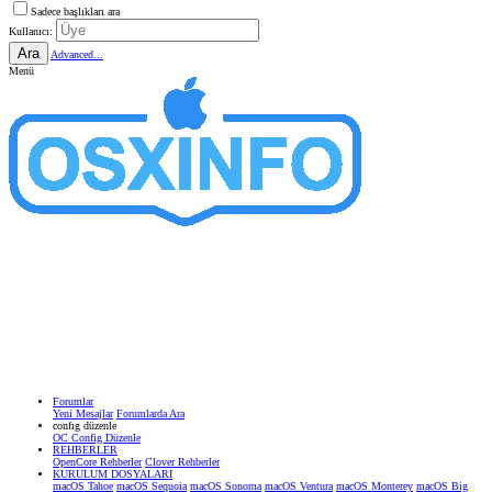
Sadece başlıkları ara
Kullanıcı:
Ara
Advanced...
Menü
Forumlar
Yeni Mesajlar
Forumlarda Ara
confıg düzenle
OC Config Düzenle
REHBERLER
OpenCore Rehberler
Clover Rehberler
KURULUM DOSYALARI
macOS Tahoe
macOS Sequoia
macOS Sonoma
macOS Ventura
macOS Monterey
macOS Big