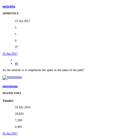
micheldiz
APPRENTICE
15 Ara 2017
5
1
0
37
16 Ara 2017
#9
So the asterisk is to emphasize the space in the name of the path?
montezuma
MASTER YODA
Yönetici
19 Eki 2016
29,833
7,599
4,401
16 Ara 2017