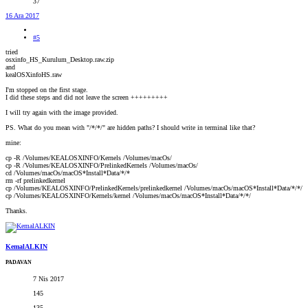
37
16 Ara 2017
#5
tried
osxinfo_HS_Kurulum_Desktop.raw.zip
and
kealOSXinfoHS.raw
I'm stopped on the first stage.
I did these steps and did not leave the screen +++++++++
I will try again with the image provided.
PS. What do you mean with "/*/*/" are hidden paths? I should write in terminal like that?
mine:
cp -R /Volumes/KEALOSXINFO/Kernels /Volumes/macOs/
cp -R /Volumes/KEALOSXINFO/PrelinkedKernels /Volumes/macOs/
cd /Volumes/macOs/macOS*Install*Data/*/*
rm -rf prelinkedkernel
cp /Volumes/KEALOSXINFO/PrelinkedKernels/prelinkedkernel /Volumes/macOs/macOS*Install*Data/*/*/
cp /Volumes/KEALOSXINFO/Kernels/kernel /Volumes/macOs/macOS*Install*Data/*/*/
Thanks.
KemalALKIN
PADAVAN
7 Nis 2017
145
135