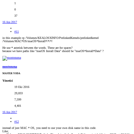
1
0
37
16 Ara 2017
#11
in this example cp /Volumes/KEALOSXINFO/PrelinkedKernels/prelinkedkernel
/Volumes/MAC*OS/macOS*Install*/*/*/
He use * asterisk between the words. These are for spaces?
because we have paths like "macOS Install Data" should be "macOS*Install*Data" ?
montezuma
MASTER YODA
Yönetici
19 Eki 2016
29,833
7,599
4,401
16 Ara 2017
#12
instead of just MAC * OS, you need to use your own disk name in this code.
Like;