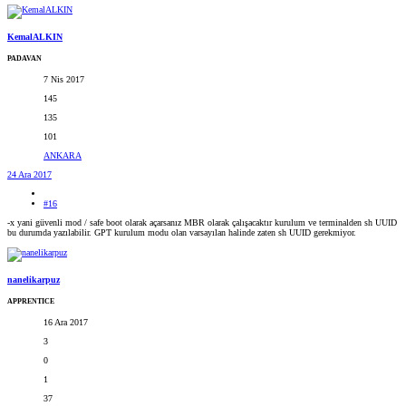
KemalALKIN
PADAVAN
7 Nis 2017
145
135
101
ANKARA
24 Ara 2017
#16
-x yani güvenli mod / safe boot olarak açarsanız MBR olarak çalışacaktır kurulum ve terminalden sh UUID
bu durumda yazılabilir. GPT kurulum modu olan varsayılan halinde zaten sh UUID gerekmiyor.
nanelikarpuz
APPRENTICE
16 Ara 2017
3
0
1
37