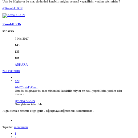
Usta bu bilgisayar bu mac sürümünü kurabilir miyim ve nasıl yapabilirim yardım eder misin ?
@KemalALKIN
KemalALKIN
PADAVAN
7 Nis 2017
145
135
101
ANKARA
24 Ocak 2018
#20
WolfCristal' Alıntı:
Usta bu bilgisayar bu mac sürümünü kurabilir miyim ve nasıl yapabilirim yardım eder
misin ?
@KemalALKIN
Genişletmek için tıkla ...
High Sierra o sisteme High gelir
. Uğraşmaya değmez eski sürümlerlede
.
Tepkiler:
montezuma
1
2