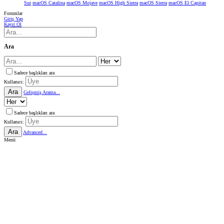
Sur
macOS Catalina
macOS Mojave
macOS High Sierra
macOS Sierra
macOS El Capitan
Forumlar
Giriş Yap
Kayıt Ol
Ara
Sadece başlıkları ara
Kullanıcı:
Ara
Gelişmiş Arama...
Sadece başlıkları ara
Kullanıcı:
Ara
Advanced...
Menü