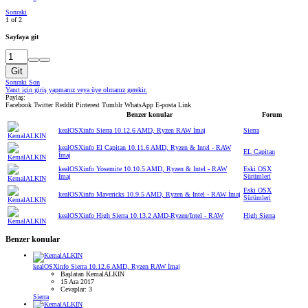
Sonraki
1 of 2
Sayfaya git
Git
Sonraki
Son
Yanıt için giriş yapmanız veya üye olmanız gerekir.
Paylaş:
Facebook
Twitter
Reddit
Pinterest
Tumblr
WhatsApp
E-posta
Link
Benzer konular
Forum
kealOSXinfo Sierra 10.12.6 AMD, Ryzen RAW İmaj
Sierra
kealOSXinfo El Capitan 10.11.6 AMD, Ryzen & Intel - RAW
EL Capitan
İmaj
kealOSXinfo Yosemite 10.10.5 AMD, Ryzen & Intel - RAW
Eski OSX
İmaj
Sürümleri
Eski OSX
kealOSXinfo Mavericks 10.9.5 AMD, Ryzen & Intel - RAW İmaj
Sürümleri
kealOSXinfo High Sierra 10.13.2 AMD-Ryzen/Intel - RAW
High Sierra
Benzer konular
kealOSXinfo Sierra 10.12.6 AMD, Ryzen RAW İmaj
Başlatan KemalALKIN
15 Ara 2017
Cevaplar: 3
Sierra