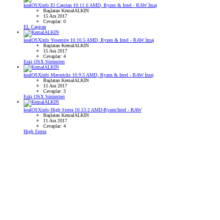
kealOSXinfo El Capitan 10.11.6 AMD, Ryzen & Intel - RAW İmaj
Başlatan KemalALKIN
15 Ara 2017
Cevaplar: 0
EL Capitan
kealOSXinfo Yosemite 10.10.5 AMD, Ryzen & Intel - RAW İmaj
Başlatan KemalALKIN
15 Ara 2017
Cevaplar: 4
Eski OSX Sürümleri
kealOSXinfo Mavericks 10.9.5 AMD, Ryzen & Intel - RAW İmaj
Başlatan KemalALKIN
15 Ara 2017
Cevaplar: 3
Eski OSX Sürümleri
kealOSXinfo High Sierra 10.13.2 AMD-Ryzen/Intel - RAW
Başlatan KemalALKIN
11 Ara 2017
Cevaplar: 4
High Sierra