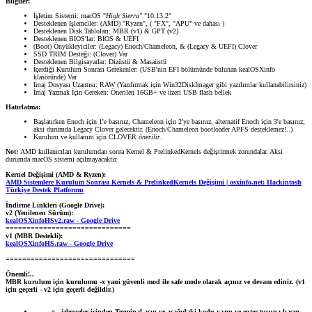
Bilgiler:
İşletim Sistemi: macOS "
High Sierra"
"10.13.2"
Desteklenen İşlemciler: (AMD) "Ryzen", ( "FX", "APU" ve dahası )
Desteklenen Disk Tabloları: MBR (v1) & GPT (v2)
Desteklenen BIOS'lar: BIOS & UEFI
(Boot) Önyükleyiciler: (Legacy) Enoch/Chameleon, & (Legacy & UEFI) Clover
SSD TRIM Desteği: (Clover) Var
Desteklenen Bilgisayarlar: Dizüstü & Masaüstü
İçerdiği Kurulum Sonrası Gerekenler: (USB'nin EFI bölümünde bulunan kealOSXinfo
klasöründe) Var
Imaj Dosyası Uzantısı: RAW (Yazdırmak için Win32DiskImager gibi yazılımlar kullanabilirsiniz)
İmaj Yazmak İçin Gereken: Önerilen 16GB+ ve üzeri USB flash bellek
Hatırlatma:
Başlatırken Enoch için 1'e basınız, Chameleon için 2'ye basınız, alternatif Enoch için 3'e basınız;
aksi durumda Legacy Clover gelecektir. (Enoch/Chameleon bootloader APFS desteklemez!..)
Kurulum ve kullanım için CLOVER
önerilir
.
Not:
AMD kullanıcıları kurulumdan sonra Kernel & PrelinkedKernels değiştirmek zorundalar. Aksi
durumda macOS sistemi açılmayacaktır.
Kernel Değişimi (AMD & Ryzen):
AMD Sistemlere Kurulum Sonrası Kernels & PrelinkedKernels Değişimi | osxinfo.net: Hackintosh
Türkiye Destek Platformu
İndirme Linkleri (Google Drive):
v2 (Yenilenen Sürüm):
kealOSXinfoHSv2.raw - Google Drive
==============================
v1 (MBR Destekli):
kealOSXinfoHS.raw - Google Drive
===============================
Önemli!..
MBR kurulum için kurulumu -x yani güvenli mod ile safe mode olarak açınız ve devam ediniz. (v1
için geçerli - v2 için geçerli değildir.)
izlenceler içinden Terminal açın ve aşağıdaki kodu yazın ve enter tuşuna basın.