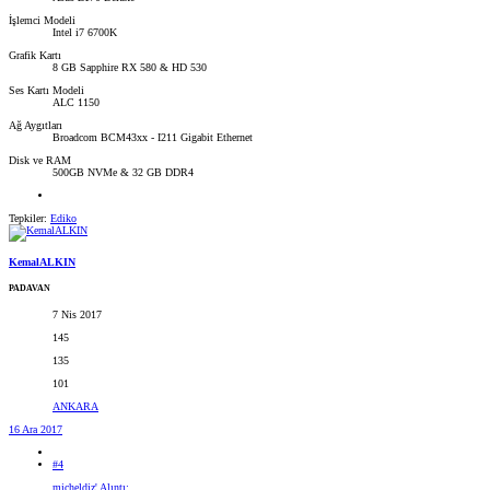
İşlemci Modeli
Intel i7 6700K
Grafik Kartı
8 GB Sapphire RX 580 & HD 530
Ses Kartı Modeli
ALC 1150
Ağ Aygıtları
Broadcom BCM43xx - I211 Gigabit Ethernet
Disk ve RAM
500GB NVMe & 32 GB DDR4
Tepkiler:
Ediko
KemalALKIN
PADAVAN
7 Nis 2017
145
135
101
ANKARA
16 Ara 2017
#4
micheldiz' Alıntı: