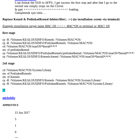
I can format the SSD to AFPS, I get success the first step and after that I go to the
second one simply stops on the Clover.
In part ++++++++++++++++++++++++ loading.
Genişletmek için tıkla ...
Replace Kernel & PrelinkedKernel folders/files!.. :=) (in installation screen via terminal)
Example installation target name MAC OS ==>> MAC*OS in terminal or MAC\ OS
first stage
cp -R /Volumes/KEALOSXINFO/Kernels /Volumes/MAC*OS/
cp -R /Volumes/KEALOSXINFO/PrelinkedKernels /Volumes/MAC*OS/
cd /Volumes/MAC*OS/macOS*Install*/*/*
rm -rf prelinkedkernel
cp /Volumes/KEALOSXINFO/PrelinkedKernels/prelinkedkernel /Volumes/MAC*OS/macOS*Install*/*/*/
cp /Volumes/KEALOSXINFO/Kernels/kernel /Volumes/MAC*OS/macOS*Install*/*/*/
2rd stage
cd /Volumes/MAC*OS/System/Library
rm -rf PrelinkedKernels
rm -rf Kernels
cp -R /Volumes/KEALOSXINFO/Kernels /Volumes/MAC*OS/System/Library/
cp -R /Volumes/KEALOSXINFO/PrelinkedKernels /Volumes/MAC*OS/System/Library/
M
micheldiz
APPRENTICE
15 Ara 2017
5
1
0