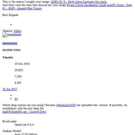
This is the reason I sought your image.
AMD OS X - High Sierra Language list stuck.
And these were the ones that showed me your image
Ryzen Clover Installation Guide macOS Sierra - Page
61 - AMD - InsanelyMac Forum
Best Regards
Tepkiler:
Ediko
montezuma
MASTER YODA
Yönetici
19 Eki 2016
29,833
7,599
4,401
16 Ara 2017
#3
Which dmg version are you using? Because
@KemalALKIN
has uploaded new version. If possible, try
installation with the new dmg file.
kealOSXinfoHS.raw - Google Drive
BootLoader
OpenCore 0.6.4
Anakart Modeli
Asus Z170 Deluxe