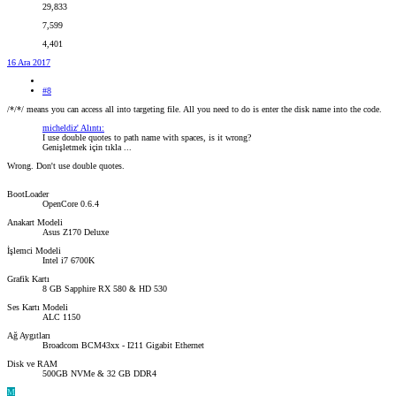
29,833
7,599
4,401
16 Ara 2017
#8
/*/*/ means you can access all into targeting file. All you need to do is enter the disk name into the code.
micheldiz' Alıntı:
I use double quotes to path name with spaces, is it wrong?
Genişletmek için tıkla ...
Wrong. Don't use double quotes.
BootLoader
OpenCore 0.6.4
Anakart Modeli
Asus Z170 Deluxe
İşlemci Modeli
Intel i7 6700K
Grafik Kartı
8 GB Sapphire RX 580 & HD 530
Ses Kartı Modeli
ALC 1150
Ağ Aygıtları
Broadcom BCM43xx - I211 Gigabit Ethernet
Disk ve RAM
500GB NVMe & 32 GB DDR4
M