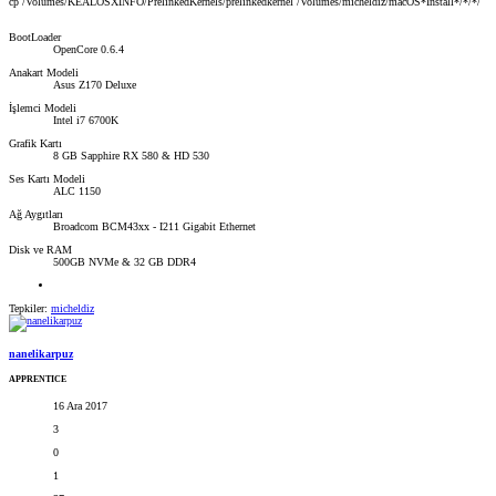
cp /Volumes/KEALOSXINFO/PrelinkedKernels/prelinkedkernel /Volumes/micheldiz/macOS*Install*/*/*/
BootLoader
OpenCore 0.6.4
Anakart Modeli
Asus Z170 Deluxe
İşlemci Modeli
Intel i7 6700K
Grafik Kartı
8 GB Sapphire RX 580 & HD 530
Ses Kartı Modeli
ALC 1150
Ağ Aygıtları
Broadcom BCM43xx - I211 Gigabit Ethernet
Disk ve RAM
500GB NVMe & 32 GB DDR4
Tepkiler:
micheldiz
nanelikarpuz
APPRENTICE
16 Ara 2017
3
0
1