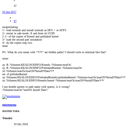
37
16 Ara 2017
#7
recapitulating.
1> load normali and install normali as HFS + or AFPS.
2> restart in safe mode -X and from sh UUID
2.1> of the copies of Kernel and prelinked kernel
3> load the second part instalation
4> do the copies step two.
done
PS. What do you mean with "/*/*/" are hidden paths? I should write in terminal like that?
mine:
cp -R /Volumes/KEALOSXINFO/Kernels /Volumes/macOs/
cp -R /Volumes/KEALOSXINFO/PrelinkedKernels /Volumes/macOs/
cd /Volumes/macOs/macOS*Install*Data/*/*
rm -rf prelinkedkernel
cp /Volumes/KEALOSXINFO/PrelinkedKernels/prelinkedkernel /Volumes/macOs/macOS*Install*Data/*/*/
cp /Volumes/KEALOSXINFO/Kernels/kernel /Volumes/macOs/macOS*Install*Data/*/*/
I use double quotes to path name with spaces, is it wrong?
/Volumes/macOs/"macOS Install Data"/
montezuma
MASTER YODA
Yönetici
19 Eki 2016