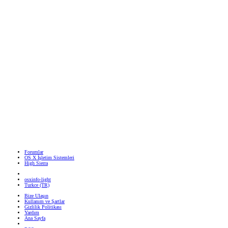
Forumlar
OS X İşletim Sistemleri
High Sierra
osxinfo-light
Turkce (TR)
Bize Ulaşın
Kullanım ve Şartlar
Gizlilik Politikası
Yardım
Ana Sayfa