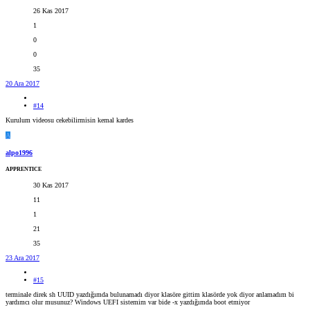
26 Kas 2017
1
0
0
35
20 Ara 2017
#14
Kurulum videosu cekebilirmisin kemal kardes
A
alpo1996
APPRENTICE
30 Kas 2017
11
1
21
35
23 Ara 2017
#15
terminale direk sh UUID yazdığımda bulunamadı diyor klasöre gittim klasörde yok diyor anlamadım bi
yardımcı olur musunuz? Windows UEFI sistemim var bide -x yazdığımda boot etmiyor