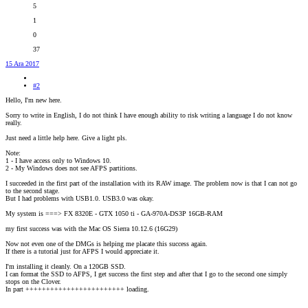
5
1
0
37
15 Ara 2017
#2
Hello, I'm new here.
Sorry to write in English, I do not think I have enough ability to risk writing a language I do not know
really.
Just need a little help here. Give a light pls.
Note:
1 - I have access only to Windows 10.
2 - My Windows does not see AFPS partitions.
I succeeded in the first part of the installation with its RAW image. The problem now is that I can not go
to the second stage.
But I had problems with USB1.0. USB3.0 was okay.
My system is ===> FX 8320E - GTX 1050 ti - GA-970A-DS3P 16GB-RAM
my first success was with the Mac OS Sierra 10.12.6 (16G29)
Now not even one of the DMGs is helping me placate this success again.
If there is a tutorial just for AFPS I would appreciate it.
I'm installing it cleanly. On a 120GB SSD.
I can format the SSD to AFPS, I get success the first step and after that I go to the second one simply
stops on the Clover.
In part ++++++++++++++++++++++++ loading.