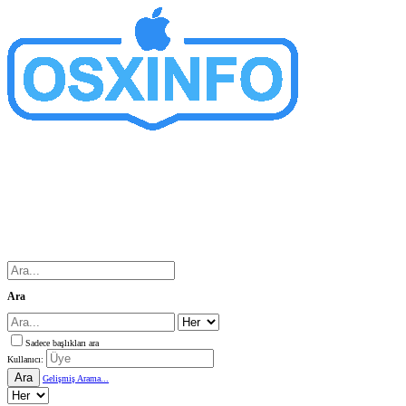
Ara
Sadece başlıkları ara
Kullanıcı:
Ara
Gelişmiş Arama...