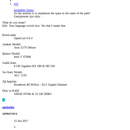
#10
micheldiz' Alıntı:
So the asterisk is to emphasize the space in the name of the path?
Genişletmek için tıkla ...
What do you mean?
Edit: Your language switch now. Yes that I meant that.
BootLoader
OpenCore 0.6.4
Anakart Modeli
Asus Z170 Deluxe
İşlemci Modeli
Intel i7 6700K
Grafik Kartı
8 GB Sapphire RX 580 & HD 530
Ses Kartı Modeli
ALC 1150
Ağ Aygıtları
Broadcom BCM43xx - I211 Gigabit Ethernet
Disk ve RAM
500GB NVMe & 32 GB DDR4
M
micheldiz
APPRENTICE
15 Ara 2017
5