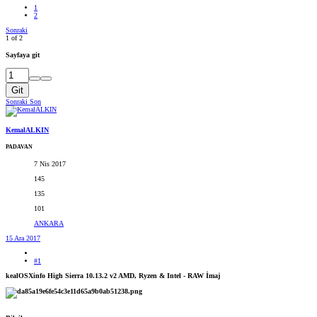
1
2
Sonraki
1 of 2
Sayfaya git
Git
Sonraki
Son
KemalALKIN
PADAVAN
7 Nis 2017
145
135
101
ANKARA
15 Ara 2017
#1
kealOSXinfo High Sierra 10.13.2 v2 AMD, Ryzen & Intel - RAW İmaj