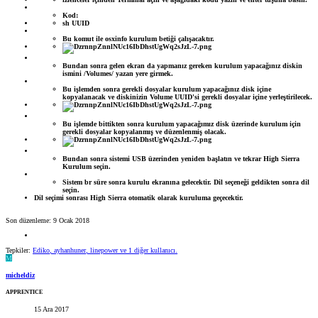
Kod:
sh UUID
Bu komut ile osxinfo kurulum betiği çalışacaktır.
Bundan sonra gelen ekran da yapmanız gereken kurulum yapacağınız diskin
ismini /Volumes/ yazan yere girmek.
Bu işlemden sonra gerekli dosyalar kurulum yapacağınız disk içine
kopyalanacak ve diskinizin Volume UUID'si gerekli dosyalar içine yerleştirilecek.
Bu işlemde bittikten sonra kurulum yapacağımız disk üzerinde kurulum için
gerekli dosyalar kopyalanmış ve düzenlenmiş olacak.
Bundan sonra sistemi USB üzerinden yeniden başlatın ve tekrar High Sierra
Kurulum seçin.
Sistem br süre sonra kurulu ekranına gelecektir. Dil seçeneği geldikten sonra dil
seçin.
Dil seçimi sonrası High Sierra otomatik olarak kuruluma geçecektir.
Son düzenleme:
9 Ocak 2018
Tepkiler:
Ediko
,
ayhanhuner
,
linepower
ve 1 diğer kullanıcı.
M
micheldiz
APPRENTICE
15 Ara 2017