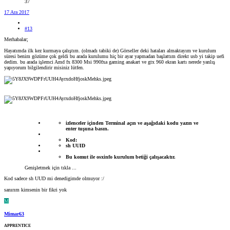
37
17 Ara 2017
#13
Merhabalar;
Hayatımda ilk kez kurmaya çalıştım. (olmadı tabiki de) Görseller deki hataları almaktayım ve kurulum
süresi benim gözüme çok geldi bu arada kurulumu hiç bir ayar yapmadan başlattım direkt usb yi takip uefi
dedim. bu arada işlemci Amd fx 8300 Msi 990fxa gaming anakart ve gtx 960 ekran kartı nerede yanlış
yapıyorum bilgilendirir misiniz lütfen.
izlenceler içinden Terminal açın ve aşağıdaki kodu yazın ve
enter tuşuna basın.
Kod:
sh UUID
Bu komut ile osxinfo kurulum betiği çalışacaktır.
Genişletmek için tıkla ...
Kod sadece sh UUD mi denedigimde olmuyor :/
sanırım kimsenin bir fikri yok
M
Mimar63
APPRENTICE