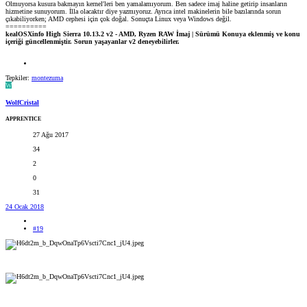
Olmuyorsa kusura bakmayın kernel'leri ben yamalamıyorum. Ben sadece imaj haline getirip insanların
hizmetine sunuyorum. İlla olacaktır diye yazmıyoruz. Ayrıca intel makinelerin bile bazılarında sorun
çıkabiliyorken; AMD cephesi için çok doğal. Sonuçta Linux veya Windows değil.
==========
kealOSXinfo High Sierra 10.13.2 v2 - AMD, Ryzen RAW İmaj | Sürümü Konuya eklenmiş ve konu
içeriği güncellenmiştir. Sorun yaşayanlar v2 deneyebilirler.
Tepkiler:
montezuma
W
WolfCristal
APPRENTICE
27 Ağu 2017
34
2
0
31
24 Ocak 2018
#19