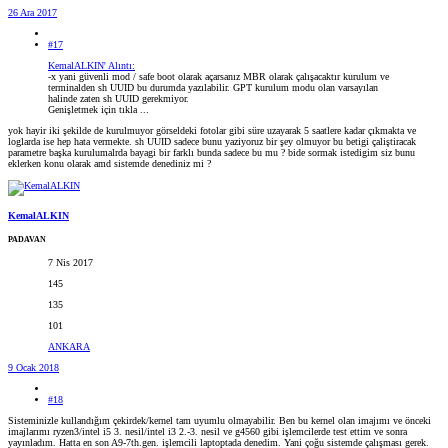
26 Ara 2017
#17
KemalALKIN' Alıntı:
-x yani güvenli mod / safe boot olarak açarsanız MBR olarak çalışacaktır kurulum ve
terminalden sh UUID bu durumda yazılabilir. GPT kurulum modu olan varsayılan
halinde zaten sh UUID gerekmiyor.
Genişletmek için tıkla ...
yok hayir iki şekilde de kurulmuyor görseldeki fotolar gibi süre uzayarak 5 saatlere kadar çıkmakta ve
loglarda ise hep hata vermekte. sh UUID sadece bunu yaziyoruz bir şey olmuyor bu betigi çaliştiracak
parametre başka kurulumalrda bayagi bir farklı bunda sadece bu mu ? bide sormak istedigim siz bunu
eklerken konu olarak amd sistemde denediniz mi ?
KemalALKIN
PADAVAN
7 Nis 2017
145
135
101
ANKARA
9 Ocak 2018
#18
Sisteminizle kullandığım çekirdek/kernel tam uyumlu olmayabilir. Ben bu kernel olan imajımı ve önceki
imajlarımı ryzen3/intel i5 3. nesil/intel i3 2.-3. nesil ve g4560 gibi işlemcilerde test ettim ve sonra
yayınladım. Hatta en son A9-7th.gen. işlemcili laptoptada denedim. Yani çoğu sistemde çalışması gerek.