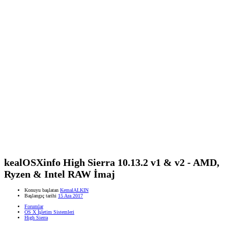
kealOSXinfo High Sierra 10.13.2 v1 & v2 - AMD,
Ryzen & Intel RAW İmaj
Konuyu başlatan
KemalALKIN
Başlangıç tarihi
15 Ara 2017
Forumlar
OS X İşletim Sistemleri
High Sierra