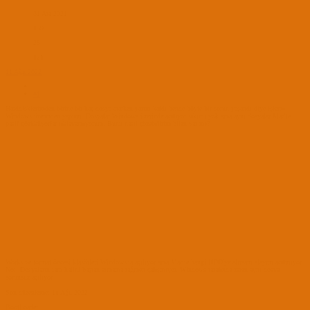
31 Ara 2021
139
28
121
11 Ağu 2022
#1
Harddisklerimden birine bir kaç dosya atarken yarım kaldı bende böyle bir sorun yaşandı diye işlemi
Windows üzerinden yaptım. Dosyalar Windows üzerinde açılıyor sıkıntı yok ama aynı dosyalar Mac'te
pasif gözüküyorlar tıklayamıyorum. Bunu nasıl çözebilirim bilen var mı?
Works ve format öncesi klasörleri Windows'ta açılıyor ama Mac'te hangi HDD'ye alırsam alayım açılmıyor.
Not: Dosyaların tam halini baştan atmama rağmen çalışmıyor. Windows tarafında zaten aynı dosya
sorunsuz açılıyor.
Son düzenleme:
11 Ağu 2022
BootLoader