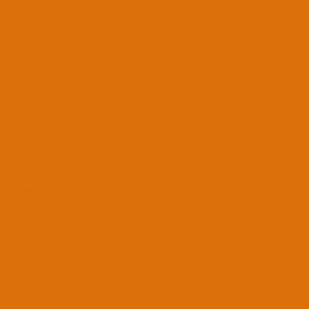
Laptop Modeli
Lenovo IdeaPad 300-15isk
Anakart Modeli
1- Asus TUF H310-Plus Gaming 2-Asus P8H61
İşlemci Modeli
1- i5 9400F 2- i5-2400
Grafik Kartı
1- RX 570VR 2- 9600GT
Ses Kartı Modeli
1- Realtek ALC887 2- Realtek ALC888B
Ağ Aygıtları
1- İntel L211 2- Realtek RTL8169
Disk ve RAM
1- 240 GB SSD & 1000 GB HDD & 16 GB DDR4 2- 240 GB SSD & 500 GB HDD & 16 GB
DDR3
anilcaliskan
PADAVAN
31 Ara 2021
139
28
121
12 Ağu 2022
#7