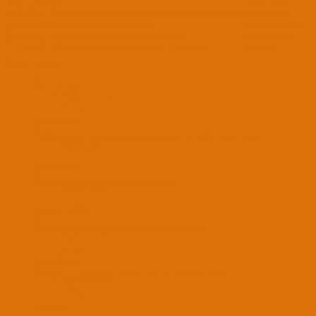
U
dosya kopyalama
macOS Sequoia
D
ÇÖZÜLDÜ
Macos kullanırken windows d sürücüme kopyalama yapamıyorum?
macOS Sonoma
C
iMac Disk Kopyalama Sonrası Sistem Açılmıyor
Eski OSX Sürümleri
O
ÇÖZÜLDÜ
HDD Diske Mac kurulu diskten veri kopyalama
macOS Monterey
G
ÇÖZÜLDÜ
USB hazırlarken extra EFI dosyasını kopyalama Sorunu
High Sierra
Benzer konular
U
dosya kopyalama
Başlatan ulasdogan
19 Mar 2025
Cevaplar: 3
macOS Sequoia
D
ÇÖZÜLDÜ
Macos kullanırken windows d sürücüme kopyalama yapamıyorum?
Başlatan dmrkr
1 Tem 2024
Cevaplar: 1
macOS Sonoma
C
iMac Disk Kopyalama Sonrası Sistem Açılmıyor
Başlatan capoeira
13 Eyl 2022
Cevaplar: 0
Eski OSX Sürümleri
O
ÇÖZÜLDÜ
HDD Diske Mac kurulu diskten veri kopyalama
Başlatan okartal
5 Eyl 2022
Cevaplar: 1
macOS Monterey
G
ÇÖZÜLDÜ
USB hazırlarken extra EFI dosyasını kopyalama Sorunu
Başlatan gurco21
9 Kas 2021
Cevaplar: 1
High Sierra