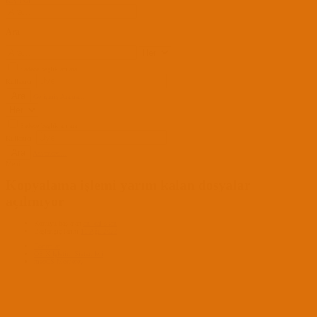
Kayıt Ol
Ara
Sadece başlıkları ara
Kullanıcı:
Ara
Gelişmiş Arama...
Sadece başlıkları ara
Kullanıcı:
Ara
Advanced...
Menü
Kopyalama işlemi yarım kalan dosyalar
açılmıyor
Konuyu başlatan
anilcaliskan
Başlangıç tarihi
11 Ağu 2022
Forumlar
OS X İşletim Sistemleri
macOS Monterey