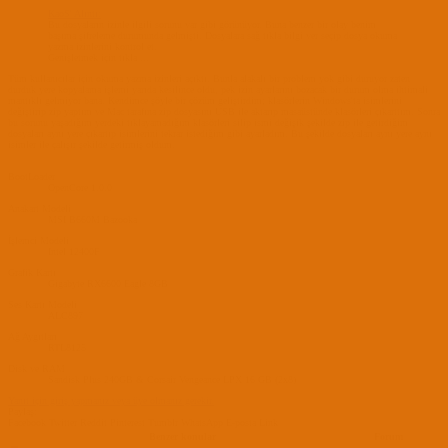
KaoS' Alıntı:
Bu dosyaların izinle ilgili sorunu var gibi görünüyor. Buna benzer bir olay benim
başıma şifreleme durumunda gelmişti. Dosyalara sağ tıkla bilgi ver seçip dosya okuma
yazma izinlerini kontrol et.
Genişletmek için tıkla ...
Tüm kullanıcılar için okuma yazma izinleri açıktı. Bunla alakalı bir problem yok gibi duruyor zaten
durduk yere kopyalama işlemi yarıda kesilince oldu, pek izin ayarlarını bozacak bir durum olma ihtimali
mantıklı gelmiyor bana. Kendimce şöyle bir çözüm geliştirdim; klasörlerin Windows'ta isimlerini
değiştirip zip yaptım ve Mac tarafına zip dosyasını USB ile aktarıp masaüstünde klasörleri çıkarttım. Sonra
bu sorunu yaşadığım yerdeki tıklayamadığım klasörleri silip ismi değişik şekilde zip ile getirdiğim
dosyaları aynı yere çıkartıp isimlerini tekrar istediğim gibi ayarladım. Bu şekilde dosyaları aynı yere aynı
isimler ile çalışır şekilde getirmiş oldum.
BootLoader
OpenCore 1.0.0
Anakart Modeli
MSI B660M Bazooka
İşlemci Modeli
Intel 12400F
Grafik Kartı
Gigabyte RX6600 Eagle 8GB
Ses Kartı Modeli
ALC897
Ağ Aygıtları
RTL8125
Disk ve RAM
Sandisk Plus 240GB & Corsair Vengeance LPX 16 GB (2x8)
Yanıt için giriş yapmanız veya üye olmanız gerekir.
Paylaş:
Facebook
Twitter
Reddit
Pinterest
Tumblr
WhatsApp
E-posta
Link
Benzer konular
Forum