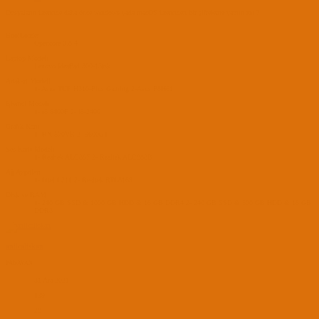
Dosyaların üzerinde daha önce windows yada macOS üzerinden bir şifreleme yaptın mı ?
BootLoader
Opencore 0.8.4
Laptop Modeli
Lenovo IdeaPad 300-15isk
Anakart Modeli
1- Asus TUF H310-Plus Gaming 2-Asus P8H61
İşlemci Modeli
1- i5 9400F 2- i5-2400
Grafik Kartı
1- RX 570VR 2- 9600GT
Ses Kartı Modeli
1- Realtek ALC887 2- Realtek ALC888B
Ağ Aygıtları
1- İntel L211 2- Realtek RTL8169
Disk ve RAM
1- 240 GB SSD & 1000 GB HDD & 16 GB DDR4 2- 240 GB SSD & 500 GB HDD & 16 GB
DDR3
anilcaliskan
PADAVAN
31 Ara 2021
139
28