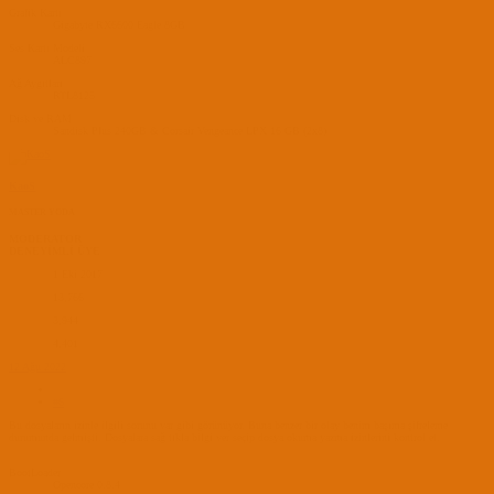
Grafik Kartı
Gigabyte RX6600 Eagle 8GB
Ses Kartı Modeli
ALC897
Ağ Aygıtları
RTL8125
Disk ve RAM
Sandisk Plus 240GB & Corsair Vengeance LPX 16 GB (2x8)
KaoS
MASTER YODA
MODERATOR
DENEYİMLİ ÜYE
1 Eki 2017
13,766
3,944
4,401
12 Ağu 2022
#6
Bu dosyaların izinle ilgili sorunu var gibi görünüyor. Buna benzer bir olay benim başıma şifreleme
durumunda gelmişti. Dosyalara sağ tıkla bilgi ver seçip dosya okuma yazma izinlerini kontrol et.
BootLoader
Opencore 0.8.4