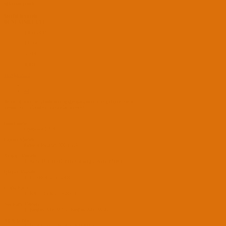
MASTER YODA
MODERATOR
DENEYİMLİ ÜYE
1 Eki 2017
13,766
3,944
4,401
11 Ağu 2022
#4
Terminal açıp her klasör için aşağıdaki komutu uygulamay dene.
chmod +x (klasörü sürükle bırak)
BootLoader
Opencore 0.8.4
Laptop Modeli
Lenovo IdeaPad 300-15isk
Anakart Modeli
1- Asus TUF H310-Plus Gaming 2-Asus P8H61
İşlemci Modeli
1- i5 9400F 2- i5-2400
Grafik Kartı
1- RX 570VR 2- 9600GT
Ses Kartı Modeli
1- Realtek ALC887 2- Realtek ALC888B
Ağ Aygıtları
1- İntel L211 2- Realtek RTL8169