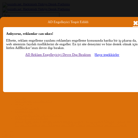
AD Engelleyici Tespit Edildi
Ara
Anlıyoruz, reklamlar can sıkıcı!
Sadece başlıkları ara
Elbette, reklam engelleme yazılımı reklamları engelleme konusunda harika bir iş çıkarsa da,
web sitemizin faydalı özelliklerini de engeller. En iyi site deneyimi ve bize destek olmak için
Kullanıcı:
lütfen AdBlocker’ınızı devre dışı bırakın.
Ara
Gelişmiş Arama...
AD Reklam Engelleyiciyi Devre Dışı Bıraktım
Hayır teşekkürler
Sadece başlıkları ara
Kullanıcı:
Ara
Advanced...
Menü
Forumlar
Yeni Mesajlar
Forumlarda Ara
confıg düzenle
OC Config Düzenle
REHBERLER
OpenCore Rehberler
Clover Rehberler
KURULUM DOSYALARI
macOS Tahoe
macOS Sequoia
macOS Sonoma
macOS Ventura
macOS Monterey
macOS Big
Sur
macOS Catalina
macOS Mojave
macOS High Sierra
macOS Sierra
macOS El Capitan
Forumlar
Giriş Yap