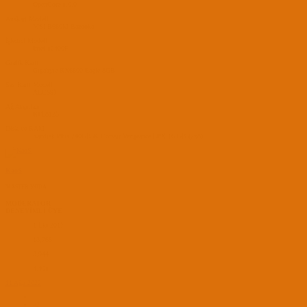
OpenCore 1.0.0
Anakart Modeli
MSI B660M Bazooka
İşlemci Modeli
Intel 12400F
Grafik Kartı
Gigabyte RX6600 Eagle 8GB
Ses Kartı Modeli
ALC897
Ağ Aygıtları
RTL8125
Disk ve RAM
Sandisk Plus 240GB & Corsair Vengeance LPX 16 GB (2x8)
KaoS
MASTER YODA
MODERATOR
DENEYİMLİ ÜYE
1 Eki 2017
13,766
3,944
4,401
11 Ağu 2022
#2