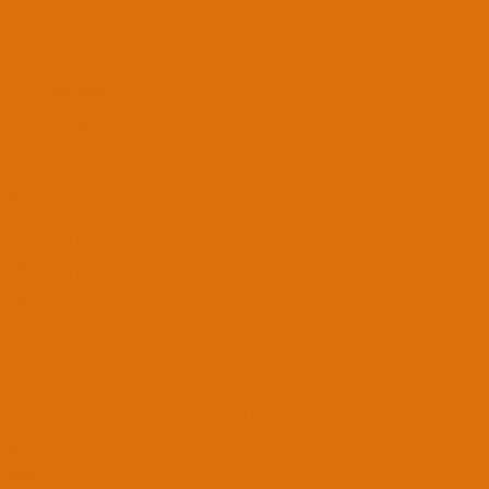
121
11 Ağu 2022
#3
KaoS' Alıntı:
Dosyaların üzerinde daha önce windows yada macOS üzerinden bir şifreleme yaptın mı
?
Genişletmek için tıkla ...
Hayır yapmadım zaten Works adında ki klasörü her gün düzenli kullanıyorum herhangi bir şifreleme yok
normal klasör.
BootLoader
OpenCore 1.0.0
Anakart Modeli
MSI B660M Bazooka
İşlemci Modeli
Intel 12400F
Grafik Kartı
Gigabyte RX6600 Eagle 8GB
Ses Kartı Modeli
ALC897
Ağ Aygıtları
RTL8125
Disk ve RAM
Sandisk Plus 240GB & Corsair Vengeance LPX 16 GB (2x8)
KaoS