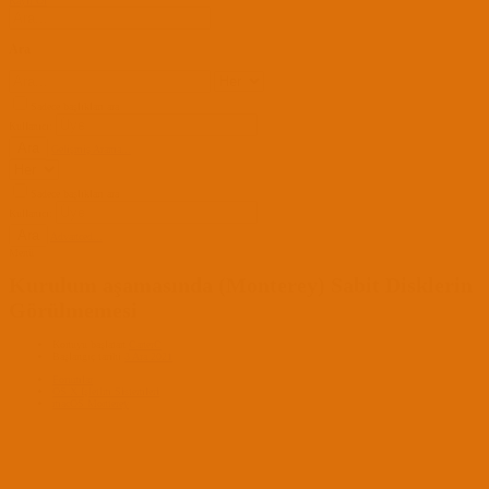
Kayıt Ol
Ara
Sadece başlıkları ara
Kullanıcı:
Ara
Gelişmiş Arama...
Sadece başlıkları ara
Kullanıcı:
Ara
Advanced...
Menü
Kurulum aşamasında (Monterey) Sabit Disklerin
Görülmemesi
Konuyu başlatan
CanerC
Başlangıç tarihi
3 Ara 2021
Forumlar
OS X İşletim Sistemleri
macOS Monterey