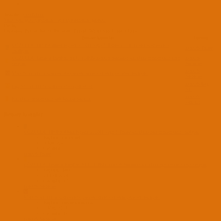
Tepkiler:
yusufklncc
Yanıt için giriş yapmanız veya üye olmanız gerekir.
Paylaş:
Facebook
Twitter
Reddit
Pinterest
Tumblr
WhatsApp
E-posta
Link
Benzer konular
Forum
ÇÖZÜLDÜ
HP Pavillion Ryzen 3550H Vega 8 Tahoe kurulum son aşamasında
K
macOS Tahoe
takılıyor
ÇÖZÜLDÜ
Lenovo IdeaPad S145-15IKB macOS Sonoma kurulum aşamasında hata
macOS
T
veriyor
Sonoma
macOS
M
MacOS kurulum aşamasında yazı ekranında sürekli yeniden başlıyor.
Sonoma
macOS Big
M
Big Sur kurulum aşamasında siyah ekran
Sur
macOS
P
Kurulum aşamasında kilitlenme Sorunu
Ventura
Benzer konular
K
ÇÖZÜLDÜ
HP Pavillion Ryzen 3550H Vega 8 Tahoe kurulum son aşamasında takılıyor
Başlatan kadirsteel
9 Kas 2025
Cevaplar: 5
macOS Tahoe
T
ÇÖZÜLDÜ
Lenovo IdeaPad S145-15IKB macOS Sonoma kurulum aşamasında hata veriyor
Başlatan Tesa
21 Eyl 2024
Cevaplar: 17
macOS Sonoma
M
MacOS kurulum aşamasında yazı ekranında sürekli yeniden başlıyor.
Başlatan memetkarakusw
2 May 2024
Cevaplar: 16
macOS Sonoma