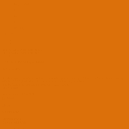
16 Şub 2020
71
10
71
Tekirdağ
3 Ara 2021
#1
İmaj: OSXINFO dan indirilmiştir.
EFI : OSXINFO dan indirilmiştir
OC : 0.7.5
HP Probook 450 G7 Laptop Bilgisi
İntel i7 10510U
Kurulum aşamasına sabit diski formatlamak istediğimde Samsung 970 Evo Plus Name M2 ve Samsung
860 Evo SSD ' yi görmüyor. Bir de kurulum dili Almanca ya dönüyor.
Big Sur kurulumu yaparken aynı problemi yaşamıyorum.
EFI Klasörüm
Son düzenleme:
3 Ara 2021
kindo
MASTER YODA
MODERATOR
DENEYİMLİ ÜYE
18 Eki 2020