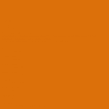
8,222
3,778
4,401
3 Ara 2021
#2
Burdaki kexti kullanarak deneyin.
CtlnaAHCIPort - Kurulum Ekranında DiskUtility içinde görünmeyen bazı SSD diskler için Kext -
osxinfo.net: Hackintosh Türkiye Destek Platformu
Ek olarak
bu bağlantıdaki
kurulum dosyalarından faydalanabilirsiniz.
BootLoader
OpenCore 0.9.7
Laptop Modeli
Sonoma 14.0
Anakart Modeli
Faxconn HM67M-S
İşlemci Modeli
CPU i5-2400
Grafik Kartı
RX570 4GB
Ses Kartı Modeli
ALC662
Ağ Aygıtları
RTL8111
Disk ve RAM
14GB DDR3 - Crucil 480GB SSD