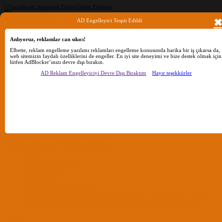
AD Engelleyici Tespit Edildi
Ara
Anlıyoruz, reklamlar can sıkıcı!
Elbette, reklam engelleme yazılımı reklamları engelleme konusunda harika bir iş çıkarsa da,
web sitemizin faydalı özelliklerini de engeller. En iyi site deneyimi ve bize destek olmak için
lütfen AdBlocker’ınızı devre dışı bırakın.
Sadece başlıkları ara
AD Reklam Engelleyiciyi Devre Dışı Bıraktım
Hayır teşekkürler
Kullanıcı:
Ara
Gelişmiş Arama...
Sadece başlıkları ara
Kullanıcı:
Ara
Advanced...
Menü
Forumlar
Yeni Mesajlar
Forumlarda Ara
confıg düzenle
OC Config Düzenle
REHBERLER
OpenCore Rehberler
Clover Rehberler
KURULUM DOSYALARI
macOS Tahoe
macOS Sequoia
macOS Sonoma
macOS Ventura
macOS Monterey
macOS Big
Sur
macOS Catalina
macOS Mojave
macOS High Sierra
macOS Sierra
macOS El Capitan
Forumlar
Giriş Yap