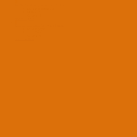
M
Big Sur kurulum aşamasında siyah ekran
Başlatan mehmetsalih
14 Tem 2023
Cevaplar: 3
macOS Big Sur
P
Kurulum aşamasında kilitlenme Sorunu
Başlatan prgrmr
9 Nis 2023
Cevaplar: 6
macOS Ventura