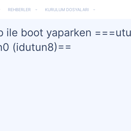
REHBERLER
KURULUM DOSYALARI
sb ile boot yaparken ===utu
un0 (idutun8)==