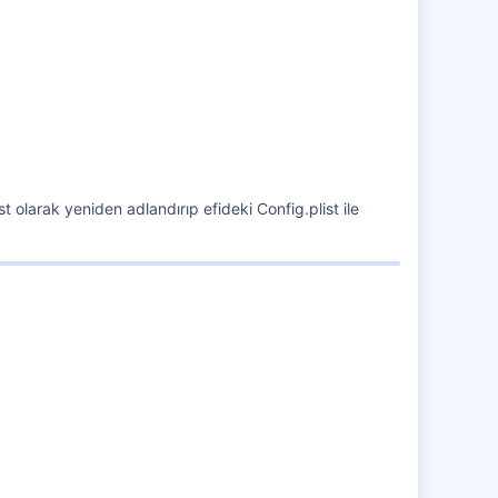
19 Haz 2017
2,364
441
1,851
35
 olarak yeniden adlandırıp efideki Config.plist ile
Diyarbakır/Amed
24 Şub 2019