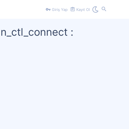
Giriş Yap
Kayıt Ol
n_ctl_connect :