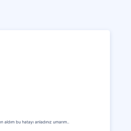
24 Şub 2019
41
5
21
 aldım bu hatayı anladınız umarım..