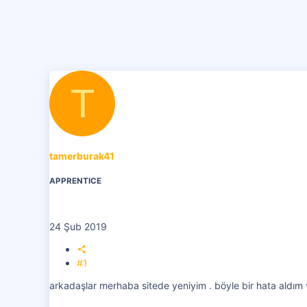
i
T
tamerburak41
APPRENTICE
24 Şub 2019
#1
arkadaşlar merhaba sitede yeniyim . böyle bir hata ald