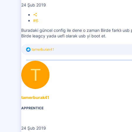
24 Şub 2019
#6
Buradaki güncel config ile dene o zaman Birde farklı usb p
Birde leagcy yada uefi olarak usb yi boot et.
T
tamerburak41
e
p
k
T
i
l
e
r
:
tamerburak41
APPRENTICE
24 Şub 2019