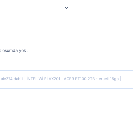
 biosumda yok .
alc274 dahili
İNTEL Wİ Fİ AX201
ACER FT100 2TB - crucil 16gb