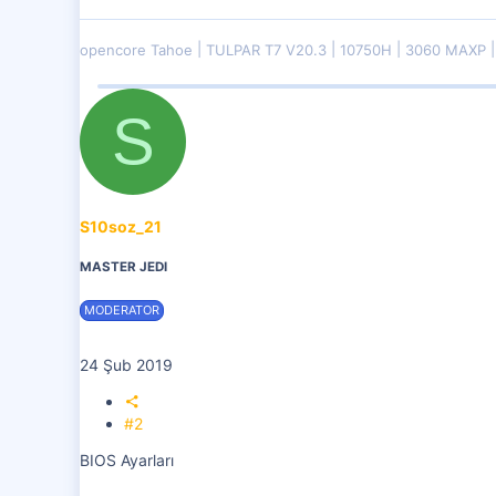
opencore Tahoe
TULPAR T7 V20.3
10750H
3060 MAXP
S
S10soz_21
MASTER JEDI
MODERATOR
24 Şub 2019
#2
BIOS Ayarları