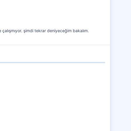
41
5
21
e çalışmıyor. şimdi tekrar deniyeceğim bakalım.
19 Haz 2017