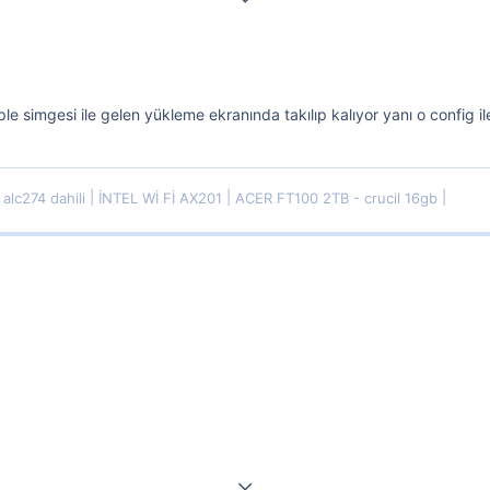
 simgesi ile gelen yükleme ekranında takılıp kalıyor yanı o config il
alc274 dahili
İNTEL Wİ Fİ AX201
ACER FT100 2TB - crucil 16gb