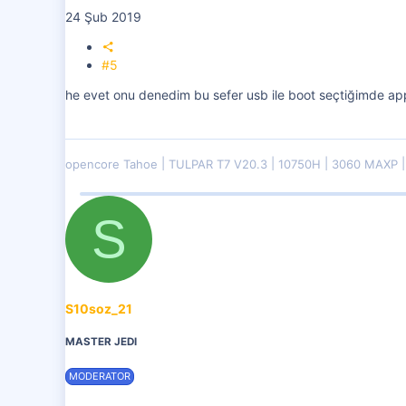
24 Şub 2019
#5
he evet onu denedim bu sefer usb ile boot seçtiğimde apple
opencore Tahoe
TULPAR T7 V20.3
10750H
3060 MAXP
S
S10soz_21
MASTER JEDI
MODERATOR