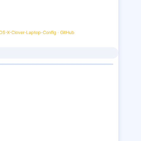
2,364
441
1,851
35
OS-X-Clover-Laptop-Config · GitHub
Diyarbakır/Amed
24 Şub 2019
41