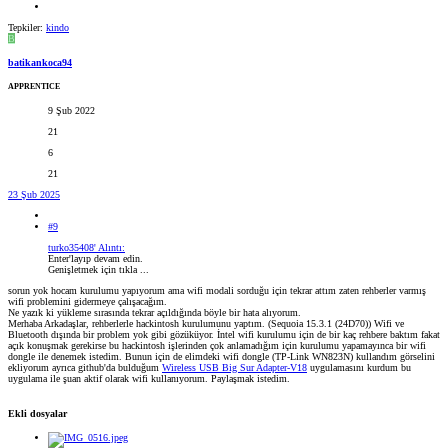
Tepkiler:
kindo
B
batikankoca94
APPRENTICE
9 Şub 2022
21
6
21
23 Şub 2025
#9
turko35408' Alıntı:
Enter'layıp devam edin.
Genişletmek için tıkla ...
sorun yok hocam kurulumu yapıyorum ama wifi modali sorduğu için tekrar attım zaten rehberler varmış
wifi problemini gidermeye çalışacağım.
Ne yazık ki yükleme sırasında tekrar açıldığında böyle bir hata alıyorum.
Merhaba Arkadaşlar, rehberlerle hackintosh kurulumunu yaptım. (Sequoia 15.3.1 (24D70)) Wifi ve
Bluetooth dışında bir problem yok gibi gözüküyor. İntel wifi kurulumu için de bir kaç rehbere baktım fakat
açık konuşmak gerekirse bu hackintosh işlerinden çok anlamadığım için kurulumu yapamayınca bir wifi
dongle ile denemek istedim. Bunun için de elimdeki wifi dongle (TP-Link WN823N) kullandım görselini
ekliyorum ayrıca github'da bulduğum
Wireless USB Big Sur Adapter-V18
uygulamasını kurdum bu
uygulama ile şuan aktif olarak wifi kullanıyorum. Paylaşmak istedim.
Ekli dosyalar