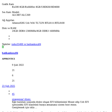
Grafik Kartı
Rx590 8GB/Rx6600xt 8GB/UHD630/HD4000
Ses Kartı Modeli
ALC887/ALC269
Ağ Aygıtları
Atheros9285 Usb Wifi TL722N RTL8111/RTL8100
Disk ve RAM
24GB DDR4 2300MHz/8GB DDR3 1600MHz
Tepkiler:
turko35408
ve
batikankoca94
B
batikankoca94
APPRENTICE
9 Şub 2022
21
6
21
23 Şub 2025
#5
strangerone' Alıntı:
Eğer kurulum sırasında diskte oluşan EFI bölüntüsünü Mount edip Usb EFI
içerisindeki EFI klasörünü buraya atmazsanız sistem boot etmez.
Genişletmek için tıkla ...