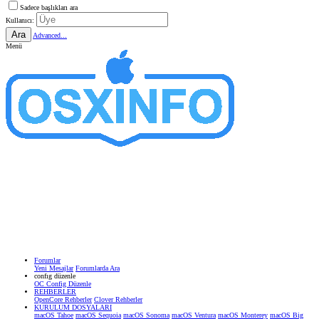
Sadece başlıkları ara
Kullanıcı:
Ara
Advanced...
Menü
Forumlar
Yeni Mesajlar
Forumlarda Ara
confıg düzenle
OC Config Düzenle
REHBERLER
OpenCore Rehberler
Clover Rehberler
KURULUM DOSYALARI
macOS Tahoe
macOS Sequoia
macOS Sonoma
macOS Ventura
macOS Monterey
macOS Big