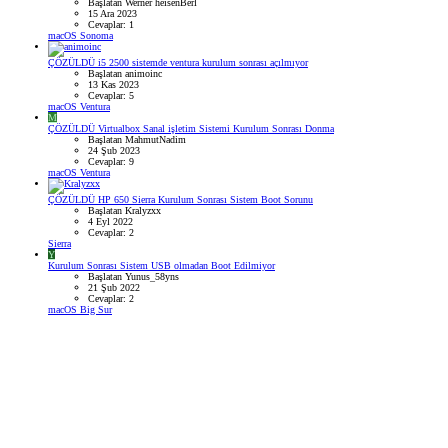
Başlatan Werner heisenBerl
15 Ara 2023
Cevaplar: 1
macOS Sonoma
ÇÖZÜLDÜ
i5 2500 sistemde ventura kurulum sonrası açılmıyor
Başlatan animoinc
13 Kas 2023
Cevaplar: 5
macOS Ventura
M
ÇÖZÜLDÜ
Virtualbox Sanal işletim Sistemi Kurulum Sonrası Donma
Başlatan MahmutNadim
24 Şub 2023
Cevaplar: 9
macOS Ventura
ÇÖZÜLDÜ
HP 650 Sierra Kurulum Sonrası Sistem Boot Sorunu
Başlatan Kralyzxx
4 Eyl 2022
Cevaplar: 2
Sierra
Y
Kurulum Sonrası Sistem USB olmadan Boot Edilmiyor
Başlatan Yunus_58yns
21 Şub 2022
Cevaplar: 2
macOS Big Sur