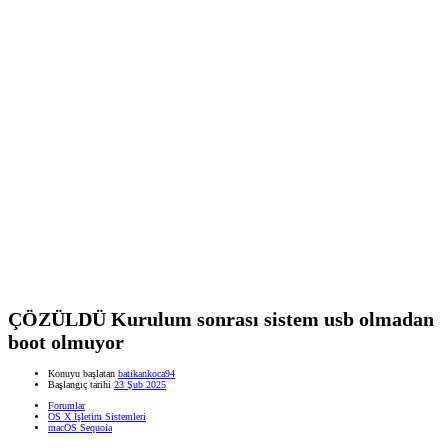
ÇÖZÜLDÜ
Kurulum sonrası sistem usb olmadan
boot olmuyor
Konuyu başlatan
batikankoca94
Başlangıç tarihi
23 Şub 2025
Forumlar
OS X İşletim Sistemleri
macOS Sequoia