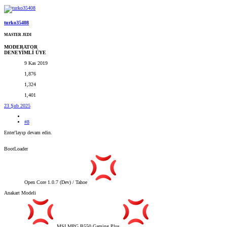
turko35408
MASTER JEDI
MODERATOR
DENEYİMLİ ÜYE
9 Kas 2019
1,876
1,324
1,401
23 Şub 2025
#8
Enter'layıp devam edin.
BootLoader
Open Core 1.0.7 (Dev) / Tahoe
Anakart Modeli
MSI MPG B550 Gaming Plus