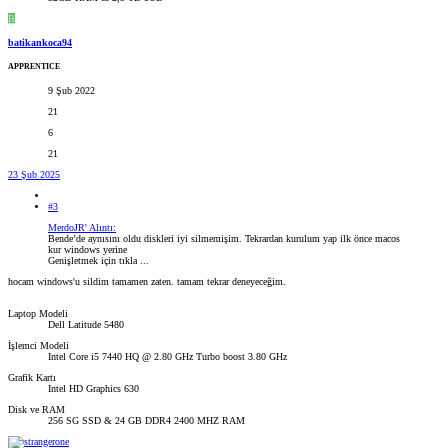
B
batikankoca94
APPRENTICE
9 Şub 2022
21
6
21
23 Şub 2025
#3
MerdoJR' Alıntı:
Bende’de aynısını oldu diskleri iyi silmemişim. Tekrardan kurulum yap ilk önce macos
kur windows yerine
Genişletmek için tıkla ...
hocam windows'u sildim tamamen zaten. tamam tekrar deneyeceğim.
Laptop Modeli
Dell Latitude 5480
İşlemci Modeli
Intel Core i5 7440 HQ @ 2.80 GHz Turbo boost 3.80 GHz
Grafik Kartı
Intel HD Graphics 630
Disk ve RAM
256 SG SSD & 24 GB DDR4 2400 MHZ RAM