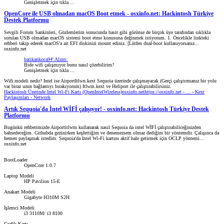
Genişletmek için tıkla ...
OpenCore ile USB olmadan macOS Boot etmek - osxinfo.net: Hackintosh Türkiye
Destek Platformu
Sevgili Forum Sankinleri, Gözlemlerim sonucunda basit gibi görünse de birçok üye tarafından sıklıkla
sorulan USB olmadan macOS sistemi boot etme konusuna değinmek istiyorum. 1. Öncelikle linkteki
rehberi takip ederek macOS'a ait EFI diskinizi mount ediniz. [Lütfen dual-boot kullanıyorsanız...
osxinfo.net
batikankoca94' Alıntı:
Bide wifi çalışmıyor bunu nasıl çözebilirim?
Genişletmek için tıkla ...
Wifi modeli nedir? Intel ise AirportItlwn.kext Sequoia üzerinde çalışmayacak (Gerçi çalıştırmanız bir yolu
var biraz uzun bağlantıyı bırakıyorum) Itlwm.kext ve Heliport ile çalıştırabilirsiniz.
Hackintosh Üzerinde Intel Wi-Fi Kartı (OpenIntelWireless)osxinfo.nethttps://osxinfo.net › ... › Kext
Paylaşımları › Network
Artık Sequoia'da İntel WİFİ çalışıyor! - osxinfo.net: Hackintosh Türkiye Destek
Platformu
Bugünkü rehberimizde Airportitlwm kullanarak nasıl Sequoia da intel WİFİ çalıştırabiliceğinizden
bahsedeceğim. Githubda gezinirken keşfettiğim ve denemezsem olmaz dediğim bir yöntemdir. Çalışınca da
hemen paylaşmak istedim. Sequoia'da Intel Wi-Fi kartını aktif hale getirmek için OCLP yöntemi...
osxinfo.net
BootLoader
OpenCore 1.0.7
Laptop Modeli
HP Pavilion 15-E
Anakart Modeli
Gigabyte H310M S2H
İşlemci Modeli
i3 3110M/ i3 8100
Grafik Kartı