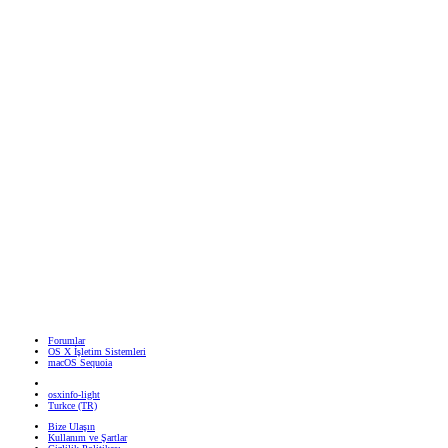
Forumlar
OS X İşletim Sistemleri
macOS Sequoia
osxinfo-light
Turkce (TR)
Bize Ulaşın
Kullanım ve Şartlar