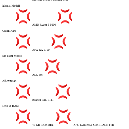
İşlemci Modeli
AMD Ryzen 5 5600
Grafik Kartı
XFX RX 6700
Ses Kartı Modeli
ALC 897
Ağ Aygıtları
Realtek RTL 8111
Disk ve RAM
40 GB 3200 MHz
XPG GAMMIX S70 BLADE 1TB