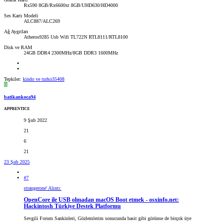
Rx590 8GB/Rx6600xt 8GB/UHD630/HD4000
Ses Kartı Modeli
ALC887/ALC269
Ağ Aygıtları
Atheros9285 Usb Wifi TL722N RTL8111/RTL8100
Disk ve RAM
24GB DDR4 2300MHz/8GB DDR3 1600MHz
Tepkiler:
kindo
ve
turko35408
B
batikankoca94
APPRENTICE
9 Şub 2022
21
6
21
23 Şub 2025
#7
strangerone' Alıntı:
OpenCore ile USB olmadan macOS Boot etmek - osxinfo.net:
Hackintosh Türkiye Destek Platformu
Sevgili Forum Sankinleri, Gözlemlerim sonucunda basit gibi görünse de birçok üye