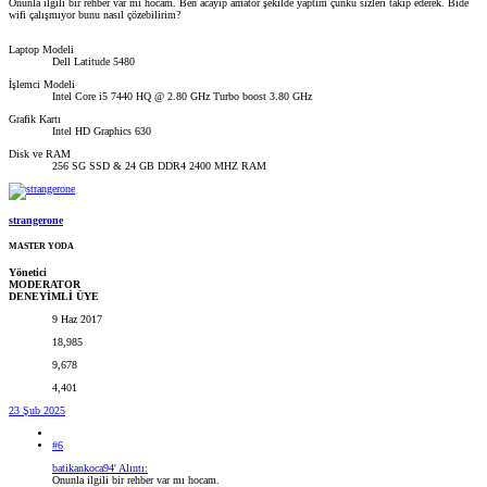
Onunla ilgili bir rehber var mı hocam. Ben acayip amatör şekilde yaptım çünkü sizleri takip ederek. Bide
wifi çalışmıyor bunu nasıl çözebilirim?
Laptop Modeli
Dell Latitude 5480
İşlemci Modeli
Intel Core i5 7440 HQ @ 2.80 GHz Turbo boost 3.80 GHz
Grafik Kartı
Intel HD Graphics 630
Disk ve RAM
256 SG SSD & 24 GB DDR4 2400 MHZ RAM
strangerone
MASTER YODA
Yönetici
MODERATOR
DENEYİMLİ ÜYE
9 Haz 2017
18,985
9,678
4,401
23 Şub 2025
#6
batikankoca94' Alıntı:
Onunla ilgili bir rehber var mı hocam.