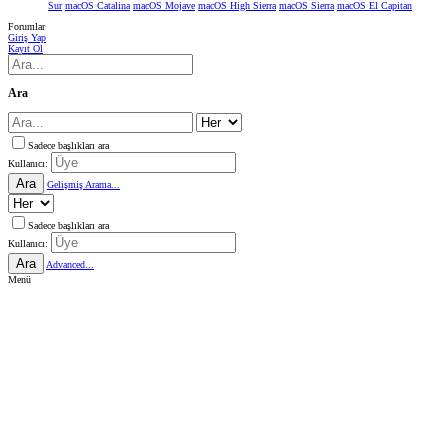
Sur
macOS Catalina
macOS Mojave
macOS High Sierra
macOS Sierra
macOS El Capitan
Forumlar
Giriş Yap
Kayıt Ol
Ara
Sadece başlıkları ara
Kullanıcı:
Ara
Gelişmiş Arama...
Sadece başlıkları ara
Kullanıcı:
Ara
Advanced...
Menü