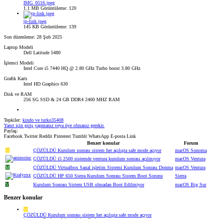
IMG_0516.jpeg
1.1 MB
Görüntüleme: 120
tp-link.jpeg
145 KB
Görüntüleme: 139
Son düzenleme:
28 Şub 2025
Laptop Modeli
Dell Latitude 5480
İşlemci Modeli
Intel Core i5 7440 HQ @ 2.80 GHz Turbo boost 3.80 GHz
Grafik Kartı
Intel HD Graphics 630
Disk ve RAM
256 SG SSD & 24 GB DDR4 2400 MHZ RAM
Tepkiler:
kindo
ve
turko35408
Yanıt için giriş yapmanız veya üye olmanız gerekir.
Paylaş:
Facebook
Twitter
Reddit
Pinterest
Tumblr
WhatsApp
E-posta
Link
Benzer konular
Forum
W
ÇÖZÜLDÜ
Kurulum sonrası sistem her açılışta safe mode açıyor
macOS Sonoma
ÇÖZÜLDÜ
i5 2500 sistemde ventura kurulum sonrası açılmıyor
macOS Ventura
M
ÇÖZÜLDÜ
Virtualbox Sanal işletim Sistemi Kurulum Sonrası Donma
macOS Ventura
ÇÖZÜLDÜ
HP 650 Sierra Kurulum Sonrası Sistem Boot Sorunu
Sierra
Y
Kurulum Sonrası Sistem USB olmadan Boot Edilmiyor
macOS Big Sur
Benzer konular
W
ÇÖZÜLDÜ
Kurulum sonrası sistem her açılışta safe mode açıyor