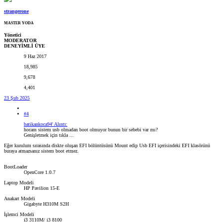
strangerone
MASTER YODA
Yönetici
MODERATOR
DENEYİMLİ ÜYE
9 Haz 2017
18,985
9,678
4,401
23 Şub 2025
#4
batikankoca94' Alıntı:
hocam sistem usb olmadan boot olmuyor bunun bir sebebi var mı?
Genişletmek için tıkla ...
Eğer kurulum sırasında diskte oluşan EFI bölüntüsünü Mount edip Usb EFI içerisindeki EFI klasörünü
buraya atmazsanız sistem boot etmez.
BootLoader
OpenCore 1.0.7
Laptop Modeli
HP Pavilion 15-E
Anakart Modeli
Gigabyte H310M S2H
İşlemci Modeli
i3 3110M/ i3 8100