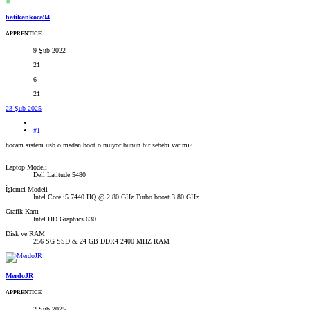
B
batikankoca94
APPRENTICE
9 Şub 2022
21
6
21
23 Şub 2025
#1
hocam sistem usb olmadan boot olmuyor bunun bir sebebi var mı?
Laptop Modeli
Dell Latitude 5480
İşlemci Modeli
Intel Core i5 7440 HQ @ 2.80 GHz Turbo boost 3.80 GHz
Grafik Kartı
Intel HD Graphics 630
Disk ve RAM
256 SG SSD & 24 GB DDR4 2400 MHZ RAM
MerdoJR
APPRENTICE
2 Şub 2025