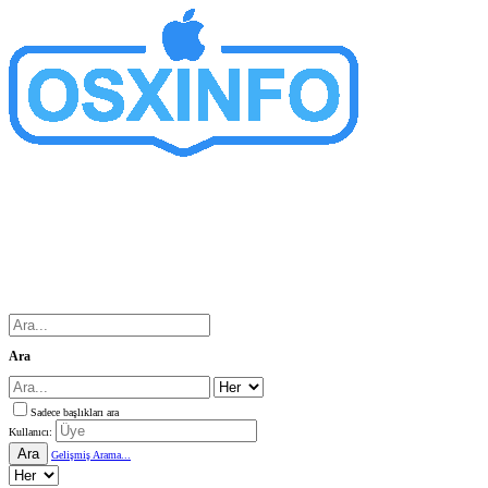
Ara
Sadece başlıkları ara
Kullanıcı:
Ara
Gelişmiş Arama...