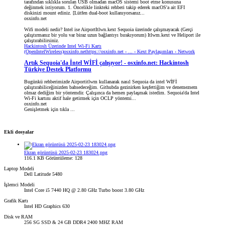
tarafından sıklıkla sorulan USB olmadan macOS sistemi boot etme konusuna
değinmek istiyorum. 1. Öncelikle linkteki rehberi takip ederek macOS'a ait EFI
diskinizi mount ediniz. [Lütfen dual-boot kullanıyorsanız...
osxinfo.net
Wifi modeli nedir? Intel ise AirportItlwn.kext Sequoia üzerinde çalışmayacak (Gerçi
çalıştırmanız bir yolu var biraz uzun bağlantıyı bırakıyorum) Itlwm.kext ve Heliport ile
çalıştırabilirsiniz.
Hackintosh Üzerinde Intel Wi-Fi Kartı
(OpenIntelWireless)osxinfo.nethttps://osxinfo.net › ... › Kext Paylaşımları › Network
Artık Sequoia'da İntel WİFİ çalışıyor! - osxinfo.net: Hackintosh
Türkiye Destek Platformu
Bugünkü rehberimizde Airportitlwm kullanarak nasıl Sequoia da intel WİFİ
çalıştırabiliceğinizden bahsedeceğim. Githubda gezinirken keşfettiğim ve denemezsem
olmaz dediğim bir yöntemdir. Çalışınca da hemen paylaşmak istedim. Sequoia'da Intel
Wi-Fi kartını aktif hale getirmek için OCLP yöntemi...
osxinfo.net
Genişletmek için tıkla ...
Ekli dosyalar
Ekran görüntüsü 2025-02-23 183024.png
116.1 KB
Görüntüleme: 128
Laptop Modeli
Dell Latitude 5480
İşlemci Modeli
Intel Core i5 7440 HQ @ 2.80 GHz Turbo boost 3.80 GHz
Grafik Kartı
Intel HD Graphics 630
Disk ve RAM
256 SG SSD & 24 GB DDR4 2400 MHZ RAM