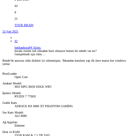
63
8
21
YOUR BRAIN
23 Şub 2025
#2
batikankoca94' Alıntı:
hocam sistem usb olmadan boot olmuyor bunun bir sebebi var mı?
Genişletmek için tıkla ...
Bende’de aynısını oldu diskleri iyi silmemişim. Tekrardan kurulum yap ilk önce macos kur windows
yerine
BootLoader
Open Core
Anakart Modeli
MSI MPG B650 EDGE WIFI
İşlemci Modeli
RYZEN 7 7700X
Grafik Kartı
ASROCK RX 6800 XT PHANTOM GAMİNG
Ses Kartı Modeli
ALC4080
Ağ Aygıtları
Ethernet
Disk ve RAM
32GB RAM & 2,5 TB SSD