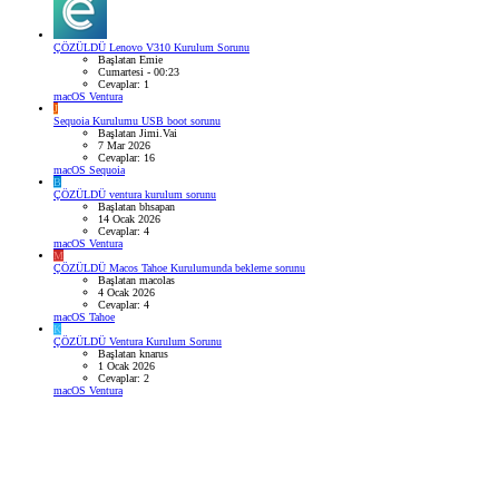
ÇÖZÜLDÜ
Lenovo V310 Kurulum Sorunu
Başlatan Emie
Cumartesi - 00:23
Cevaplar: 1
macOS Ventura
J
Sequoia Kurulumu USB boot sorunu
Başlatan Jimi.Vai
7 Mar 2026
Cevaplar: 16
macOS Sequoia
B
ÇÖZÜLDÜ
ventura kurulum sorunu
Başlatan bhsapan
14 Ocak 2026
Cevaplar: 4
macOS Ventura
M
ÇÖZÜLDÜ
Macos Tahoe Kurulumunda bekleme sorunu
Başlatan macolas
4 Ocak 2026
Cevaplar: 4
macOS Tahoe
K
ÇÖZÜLDÜ
Ventura Kurulum Sorunu
Başlatan knarus
1 Ocak 2026
Cevaplar: 2
macOS Ventura