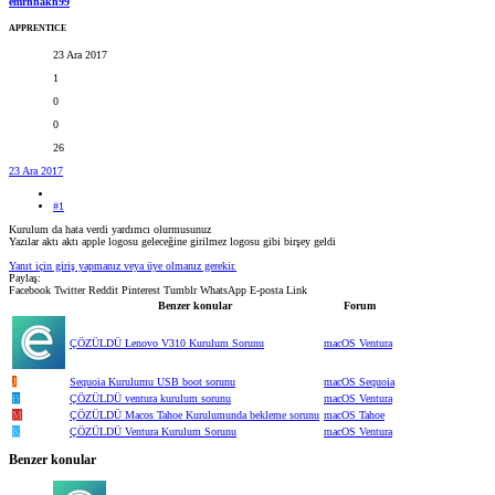
emrhnakn99
APPRENTICE
23 Ara 2017
1
0
0
26
23 Ara 2017
#1
Kurulum da hata verdi yardımcı olurmusunuz
Yazılar aktı aktı apple logosu geleceğine girilmez logosu gibi birşey geldi
Yanıt için giriş yapmanız veya üye olmanız gerekir.
Paylaş:
Facebook
Twitter
Reddit
Pinterest
Tumblr
WhatsApp
E-posta
Link
Benzer konular
Forum
ÇÖZÜLDÜ
Lenovo V310 Kurulum Sorunu
macOS Ventura
J
Sequoia Kurulumu USB boot sorunu
macOS Sequoia
B
ÇÖZÜLDÜ
ventura kurulum sorunu
macOS Ventura
M
ÇÖZÜLDÜ
Macos Tahoe Kurulumunda bekleme sorunu
macOS Tahoe
K
ÇÖZÜLDÜ
Ventura Kurulum Sorunu
macOS Ventura
Benzer konular