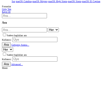
Sur
macOS Catalina
macOS Mojave
macOS High Sierra
macOS Sierra
macOS El Capitan
Forumlar
Giriş Yap
Kayıt Ol
Ara
Sadece başlıkları ara
Kullanıcı:
Ara
Gelişmiş Arama...
Sadece başlıkları ara
Kullanıcı:
Ara
Advanced...
Menü