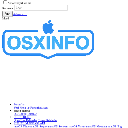
Sadece başlıkları ara
Kullanıcı:
Ara
Advanced...
Menü
Forumlar
Yeni Mesajlar
Forumlarda Ara
confıg düzenle
OC Config Düzenle
REHBERLER
OpenCore Rehberler
Clover Rehberler
KURULUM DOSYALARI
macOS Tahoe
macOS Sequoia
macOS Sonoma
macOS Ventura
macOS Monterey
macOS Big