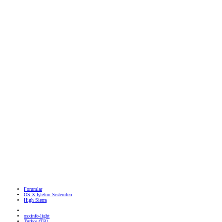
Forumlar
OS X İşletim Sistemleri
High Sierra
osxinfo-light
Turkce (TR)