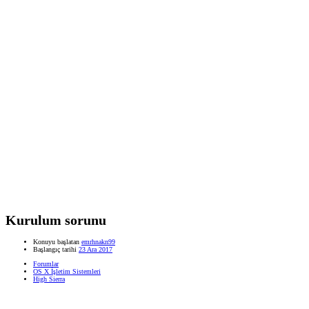
Kurulum sorunu
Konuyu başlatan
emrhnakn99
Başlangıç tarihi
23 Ara 2017
Forumlar
OS X İşletim Sistemleri
High Sierra