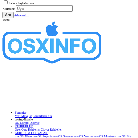
Sadece başlıkları ara
Kullanıcı:
Ara
Advanced...
Menü
Forumlar
Yeni Mesajlar
Forumlarda Ara
confıg düzenle
OC Config Düzenle
REHBERLER
OpenCore Rehberler
Clover Rehberler
KURULUM DOSYALARI
macOS Tahoe
macOS Sequoia
macOS Sonoma
macOS Ventura
macOS Monterey
macOS Big