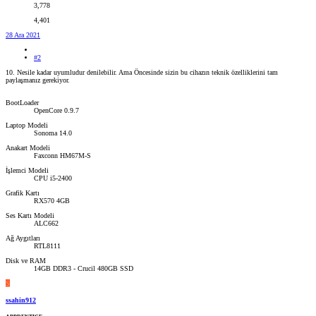
3,778
4,401
28 Ara 2021
#2
10. Nesile kadar uyumludur denilebilir. Ama Öncesinde sizin bu cihazın teknik özelliklerini tam
paylaşmanız gerekiyor.
BootLoader
OpenCore 0.9.7
Laptop Modeli
Sonoma 14.0
Anakart Modeli
Faxconn HM67M-S
İşlemci Modeli
CPU i5-2400
Grafik Kartı
RX570 4GB
Ses Kartı Modeli
ALC662
Ağ Aygıtları
RTL8111
Disk ve RAM
14GB DDR3 - Crucil 480GB SSD
S
ssahin912