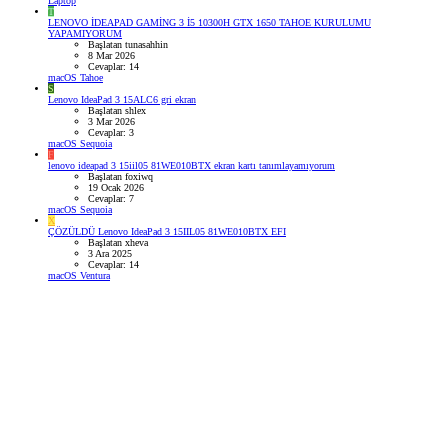
Laptop
T
LENOVO İDEAPAD GAMİNG 3 İ5 10300H GTX 1650 TAHOE KURULUMU
YAPAMIYORUM
Başlatan tunasahhin
8 Mar 2026
Cevaplar: 14
macOS Tahoe
S
Lenovo IdeaPad 3 15ALC6 gri ekran
Başlatan shlex
3 Mar 2026
Cevaplar: 3
macOS Sequoia
F
lenovo ideapad 3 15iil05 81WE010BTX ekran kartı tanımlayamıyorum
Başlatan foxiwq
19 Ocak 2026
Cevaplar: 7
macOS Sequoia
X
ÇÖZÜLDÜ
Lenovo IdeaPad 3 15IIL05 81WE010BTX EFI
Başlatan xheva
3 Ara 2025
Cevaplar: 14
macOS Ventura