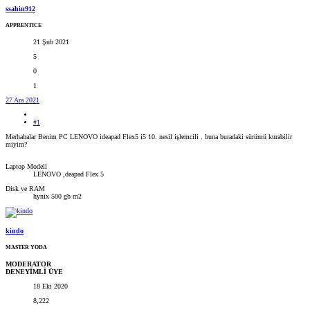
ssahin912
APPRENTICE
21 Şub 2021
5
0
1
27 Ara 2021
#1
Merhabalar Benim PC LENOVO ideapad Flex5 i5 10. nesil işlemcili . buna buradaki sürümü kurabilir
miyim?
Laptop Modeli
LENOVO ,deapad Flex 5
Disk ve RAM
hynix 500 gb m2
kindo
MASTER YODA
MODERATOR
DENEYİMLİ ÜYE
18 Eki 2020
8,222