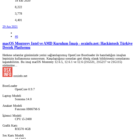
18 Eki 2020
8,222
3,778
4,401
29 Ara 2021
#6
macOS Monterey Intel ve AMD Kurulum İmajı - osxinfo.net: Hackintosh Türkiye
Destek Platformu
Herkese selamlar günümüzde yerini sağlamlaştırmış OpenCore Bootloader ile hazırladığım imajları
hepinizin kullanımına sunuyorum. Karşılaştığınız sorunları geri dönüş olarak bildirirseniz sorunlarımı
kapatabilirim. Bu imaj macOS Monterey 12.6.5, 12.6.1 ve 12.6 (21G531, 21G217 ve 21G115)
sürümüne...
osxinfo.net
BootLoader
OpenCore 0.9.7
Laptop Modeli
Sonoma 14.0
Anakart Modeli
Faxconn HM67M-S
İşlemci Modeli
CPU i5-2400
Grafik Kartı
RX570 4GB
Ses Kartı Modeli
ALC662