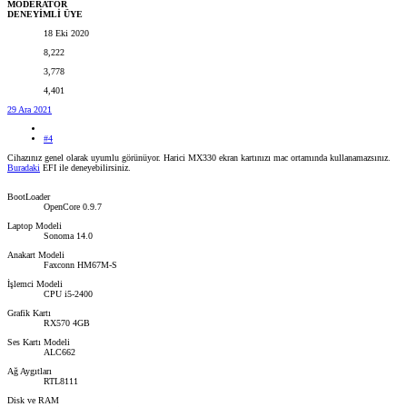
MODERATOR
DENEYİMLİ ÜYE
18 Eki 2020
8,222
3,778
4,401
29 Ara 2021
#4
Cihazınız genel olarak uyumlu görünüyor. Harici MX330 ekran kartınızı mac ortamında kullanamazsınız.
Buradaki
EFI ile deneyebilirsiniz.
BootLoader
OpenCore 0.9.7
Laptop Modeli
Sonoma 14.0
Anakart Modeli
Faxconn HM67M-S
İşlemci Modeli
CPU i5-2400
Grafik Kartı
RX570 4GB
Ses Kartı Modeli
ALC662
Ağ Aygıtları
RTL8111
Disk ve RAM