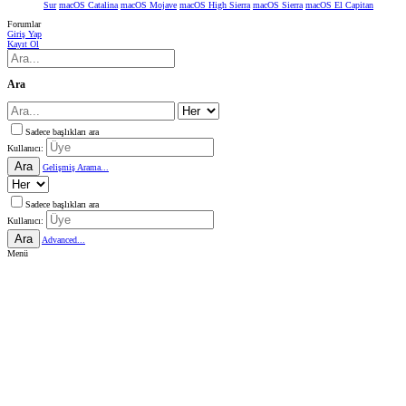
Sur
macOS Catalina
macOS Mojave
macOS High Sierra
macOS Sierra
macOS El Capitan
Forumlar
Giriş Yap
Kayıt Ol
Ara
Sadece başlıkları ara
Kullanıcı:
Ara
Gelişmiş Arama...
Sadece başlıkları ara
Kullanıcı:
Ara
Advanced...
Menü