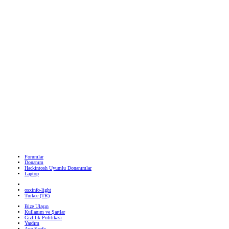
Forumlar
Donanım
Hackintosh Uyumlu Donanımlar
Laptop
osxinfo-light
Turkce (TR)
Bize Ulaşın
Kullanım ve Şartlar
Gizlilik Politikası
Yardım
Ana Sayfa