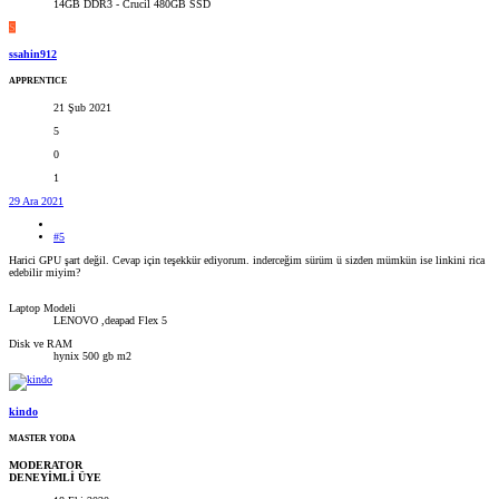
14GB DDR3 - Crucil 480GB SSD
S
ssahin912
APPRENTICE
21 Şub 2021
5
0
1
29 Ara 2021
#5
Harici GPU şart değil. Cevap için teşekkür ediyorum. inderceğim sürüm ü sizden mümkün ise linkini rica
edebilir miyim?
Laptop Modeli
LENOVO ,deapad Flex 5
Disk ve RAM
hynix 500 gb m2
kindo
MASTER YODA
MODERATOR
DENEYİMLİ ÜYE