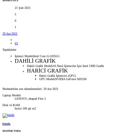
APPRENTICE
21 Şub 2021
5
0
1
29 Ara 2021
#3
Teşekkürler
İşlemci ModeliIntel Core i5-1035G1
DAHİLİ GRAFİK
Dahili Grafik Modeli10.Nesil İşlemciler İçin Intel UHD Grafik
HARİCİ GRAFİK
Harici Grafik İşlemcisi (GPU)
GPU ModeliNVIDIA GeForce MX330
Moderatörün son düzenlenenleri:
29 Ara 2021
Laptop Modeli
LENOVO ,deapad Flex 5
Disk ve RAM
hynix 500 gb m2
kindo
MASTER YODA