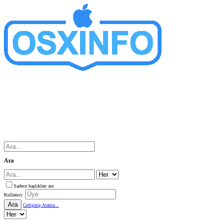
Ara
Sadece başlıkları ara
Kullanıcı:
Ara
Gelişmiş Arama...