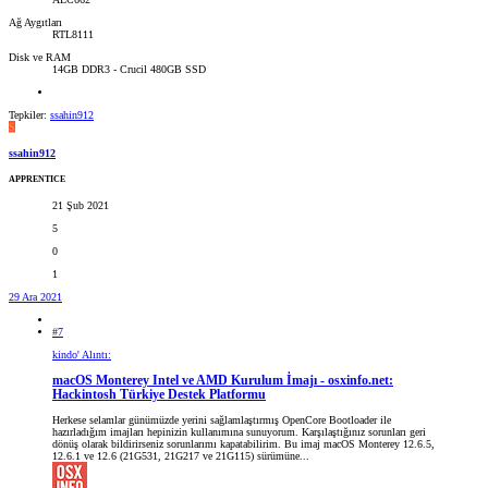
Ağ Aygıtları
RTL8111
Disk ve RAM
14GB DDR3 - Crucil 480GB SSD
Tepkiler:
ssahin912
S
ssahin912
APPRENTICE
21 Şub 2021
5
0
1
29 Ara 2021
#7
kindo' Alıntı:
macOS Monterey Intel ve AMD Kurulum İmajı - osxinfo.net:
Hackintosh Türkiye Destek Platformu
Herkese selamlar günümüzde yerini sağlamlaştırmış OpenCore Bootloader ile
hazırladığım imajları hepinizin kullanımına sunuyorum. Karşılaştığınız sorunları geri
dönüş olarak bildirirseniz sorunlarımı kapatabilirim. Bu imaj macOS Monterey 12.6.5,
12.6.1 ve 12.6 (21G531, 21G217 ve 21G115) sürümüne...