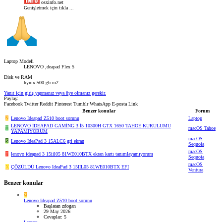
osxinfo.net
Genişletmek için tıkla ...
Laptop Modeli
LENOVO ,deapad Flex 5
Disk ve RAM
hynix 500 gb m2
Yanıt için giriş yapmanız veya üye olmanız gerekir.
Paylaş:
Facebook
Twitter
Reddit
Pinterest
Tumblr
WhatsApp
E-posta
Link
Benzer konular
Forum
Z
Lenovo Ideapad Z510 boot sorunu
Laptop
LENOVO İDEAPAD GAMİNG 3 İ5 10300H GTX 1650 TAHOE KURULUMU
T
macOS Tahoe
YAPAMIYORUM
macOS
S
Lenovo IdeaPad 3 15ALC6 gri ekran
Sequoia
macOS
F
lenovo ideapad 3 15iil05 81WE010BTX ekran kartı tanımlayamıyorum
Sequoia
macOS
X
ÇÖZÜLDÜ
Lenovo IdeaPad 3 15IIL05 81WE010BTX EFI
Ventura
Benzer konular
Z
Lenovo Ideapad Z510 boot sorunu
Başlatan zdogan
29 May 2026
Cevaplar: 5