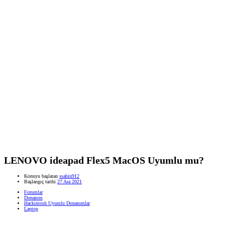
LENOVO ideapad Flex5 MacOS Uyumlu mu?
Konuyu başlatan
ssahin912
Başlangıç tarihi
27 Ara 2021
Forumlar
Donanım
Hackintosh Uyumlu Donanımlar
Laptop