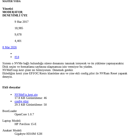
MASTER YODA
Yönetici
MODERATOR
DENEYİMLİ ÜYE
9 Haz 2017
18,985
9,678
4,401
8 Mar 2026
#14
Sistem o NVMe bağlı bulunduğu sürece donanımı tanımak isteyecek ve ön yükleme yapmayacaktır.
Disk seçim ve formatlama sayfasına ulaşmamıza izin vermiyor bu yüzden.
NVMeFixup.kext çözer mi bilmiyorum. Denemek gerekir.
Eklediğim kexti yine EFI/OC/Kexts klasörüne atın ve yine ekli config.plist ile NVRam Reset yaparak
deneyin.
Ekli dosyalar
NVMeFix.kext.zip
17.8 KB
Görüntüleme: 46
config.plist
29.3 KB
Görüntüleme: 50
BootLoader
OpenCore 1.0.7
Laptop Modeli
HP Pavilion 15-E
Anakart Modeli
Gigabyte H310M S2H