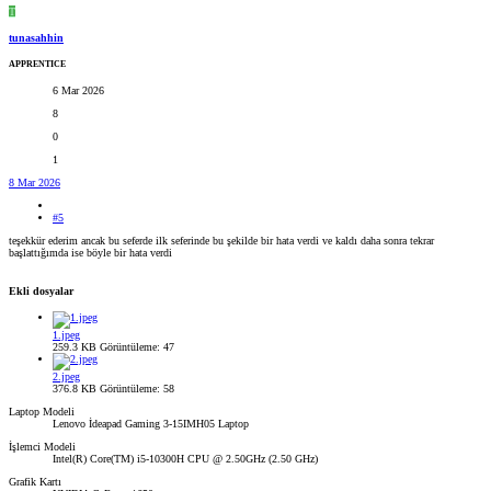
T
tunasahhin
APPRENTICE
6 Mar 2026
8
0
1
8 Mar 2026
#5
teşekkür ederim ancak bu seferde ilk seferinde bu şekilde bir hata verdi ve kaldı daha sonra tekrar
başlattığımda ise böyle bir hata verdi
Ekli dosyalar
1.jpeg
259.3 KB
Görüntüleme: 47
2.jpeg
376.8 KB
Görüntüleme: 58
Laptop Modeli
Lenovo İdeapad Gaming 3-15IMH05 Laptop
İşlemci Modeli
Intel(R) Core(TM) i5-10300H CPU @ 2.50GHz (2.50 GHz)
Grafik Kartı