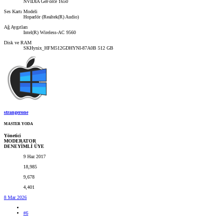
NVIDIA GeForce 1650
Ses Kartı Modeli
Hoparlör (Realtek(R) Audio)
Ağ Aygıtları
Intel(R) Wireless-AC 9560
Disk ve RAM
SKHynix_HFM512GDHYNI-87A0B 512 GB
strangerone
MASTER YODA
Yönetici
MODERATOR
DENEYİMLİ ÜYE
9 Haz 2017
18,985
9,678
4,401
8 Mar 2026
#6