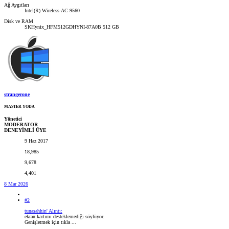
Ağ Aygıtları
Intel(R) Wireless-AC 9560
Disk ve RAM
SKHynix_HFM512GDHYNI-87A0B 512 GB
strangerone
MASTER YODA
Yönetici
MODERATOR
DENEYİMLİ ÜYE
9 Haz 2017
18,985
9,678
4,401
8 Mar 2026
#2
tunasahhin' Alıntı:
ekran kartımı desteklemediği söylüyor.
Genişletmek için tıkla ...