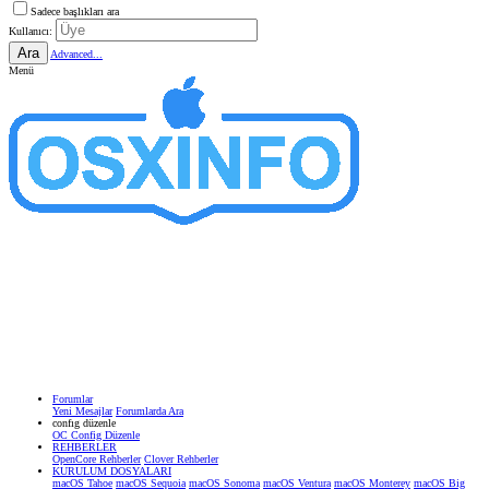
Sadece başlıkları ara
Kullanıcı:
Ara
Advanced...
Menü
Forumlar
Yeni Mesajlar
Forumlarda Ara
confıg düzenle
OC Config Düzenle
REHBERLER
OpenCore Rehberler
Clover Rehberler
KURULUM DOSYALARI
macOS Tahoe
macOS Sequoia
macOS Sonoma
macOS Ventura
macOS Monterey
macOS Big