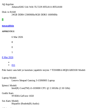
Ağ Aygıtları
Atheros9285 Usb Wifi TL722N RTL8111/RTL8100
Disk ve RAM
24GB DDR4 2300MHz/8GB DDR3 1600MHz
T
tunasahhin
APPRENTICE
6 Mar 2026
8
0
1
8 Mar 2026
#11
Peki harici sata hdd ye kurulum yapabilir miyim ? TOSHIBA-MQ01ABD100 Modeli
Laptop Modeli
Lenovo İdeapad Gaming 3-15IMH05 Laptop
İşlemci Modeli
Intel(R) Core(TM) i5-10300H CPU @ 2.50GHz (2.50 GHz)
Grafik Kartı
NVIDIA GeForce 1650
Ses Kartı Modeli
Hoparlör (Realtek(R) Audio)