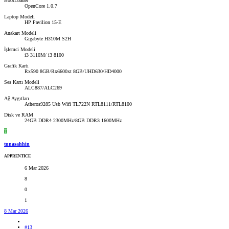
BootLoader
OpenCore 1.0.7
Laptop Modeli
HP Pavilion 15-E
Anakart Modeli
Gigabyte H310M S2H
İşlemci Modeli
i3 3110M/ i3 8100
Grafik Kartı
Rx590 8GB/Rx6600xt 8GB/UHD630/HD4000
Ses Kartı Modeli
ALC887/ALC269
Ağ Aygıtları
Atheros9285 Usb Wifi TL722N RTL8111/RTL8100
Disk ve RAM
24GB DDR4 2300MHz/8GB DDR3 1600MHz
T
tunasahhin
APPRENTICE
6 Mar 2026
8
0
1
8 Mar 2026
#13