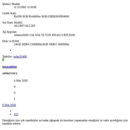
İşlemci Modeli
i3 3110M/ i3 8100
Grafik Kartı
Rx590 8GB/Rx6600xt 8GB/UHD630/HD4000
Ses Kartı Modeli
ALC887/ALC269
Ağ Aygıtları
Atheros9285 Usb Wifi TL722N RTL8111/RTL8100
Disk ve RAM
24GB DDR4 2300MHz/8GB DDR3 1600MHz
Tepkiler:
turko35408
T
tunasahhin
APPRENTICE
6 Mar 2026
8
0
1
8 Mar 2026
#15
Desteğiniz için çok teşekkürler ne kadar uğraşsak da kurulum yapamadım emeğiniz ve vakit ayırdığınız için
teşekkür ederim