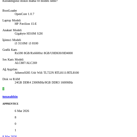
Kullandığınız diskin marka ve modeli nedir?
BootLoader
OpenCore 1.0.7
Laptop Modeli
HP Pavilion 15-E
Anakart Modeli
Gigabyte H310M S2H
İşlemci Modeli
i3 3110M/ i3 8100
Grafik Kartı
Rx590 8GB/Rx6600xt 8GB/UHD630/HD4000
Ses Kartı Modeli
ALC887/ALC269
Ağ Aygıtları
Atheros9285 Usb Wifi TL722N RTL8111/RTL8100
Disk ve RAM
24GB DDR4 2300MHz/8GB DDR3 1600MHz
T
tunasahhin
APPRENTICE
6 Mar 2026
8
0
1
8 Mar 2026