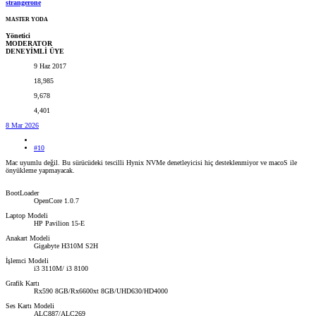
strangerone
MASTER YODA
Yönetici
MODERATOR
DENEYİMLİ ÜYE
9 Haz 2017
18,985
9,678
4,401
8 Mar 2026
#10
Mac uyumlu değil. Bu sürücüdeki tescilli Hynix NVMe denetleyicisi hiç desteklenmiyor ve macoS ile
önyükleme yapmayacak.
BootLoader
OpenCore 1.0.7
Laptop Modeli
HP Pavilion 15-E
Anakart Modeli
Gigabyte H310M S2H
İşlemci Modeli
i3 3110M/ i3 8100
Grafik Kartı
Rx590 8GB/Rx6600xt 8GB/UHD630/HD4000
Ses Kartı Modeli
ALC887/ALC269