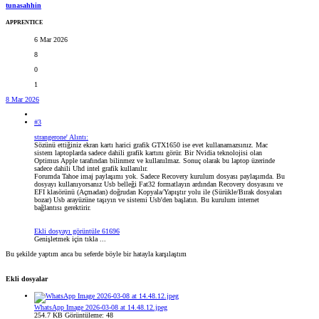
tunasahhin
APPRENTICE
6 Mar 2026
8
0
1
8 Mar 2026
#3
strangerone' Alıntı:
Sözünü ettiğiniz ekran kartı harici grafik GTX1650 ise evet kullanamazsınız. Mac
sistem laptoplarda sadece dahili grafik kartını görür. Bir Nvidia teknolojisi olan
Optimus Apple tarafından bilinmez ve kullanılmaz. Sonuç olarak bu laptop üzerinde
sadece dahili Uhd intel grafik kullanılır.
Forumda Tahoe imaj paylaşımı yok. Sadece Recovery kurulum dosyası paylaşımda. Bu
dosyayı kullanıyorsanız Usb belleği Fat32 formatlayın ardından Recovery dosyasını ve
EFI klasörünü (Açmadan) doğrudan Kopyala/Yapıştır yolu ile (Sürükle/Bırak dosyaları
bozar) Usb arayüzüne taşıyın ve sistemi Usb'den başlatın. Bu kurulum internet
bağlantısı gerektirir.
Ekli dosyayı görüntüle 61696
Genişletmek için tıkla ...
Bu şekilde yaptım anca bu seferde böyle bir hatayla karşılaştım
Ekli dosyalar
WhatsApp Image 2026-03-08 at 14.48.12.jpeg
254.7 KB
Görüntüleme: 48