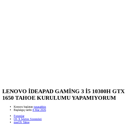
LENOVO İDEAPAD GAMİNG 3 İ5 10300H GTX
1650 TAHOE KURULUMU YAPAMIYORUM
Konuyu başlatan
tunasahhin
Başlangıç tarihi
8 Mar 2026
Forumlar
OS X İşletim Sistemleri
macOS Tahoe