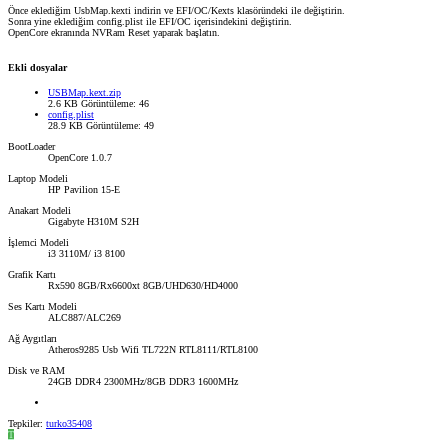
Önce eklediğim UsbMap.kexti indirin ve EFI/OC/Kexts klasöründeki ile değiştirin.
Sonra yine eklediğim config.plist ile EFI/OC içerisindekini değiştirin.
OpenCore ekranında NVRam Reset yaparak başlatın.
Ekli dosyalar
USBMap.kext.zip
2.6 KB
Görüntüleme: 46
config.plist
28.9 KB
Görüntüleme: 49
BootLoader
OpenCore 1.0.7
Laptop Modeli
HP Pavilion 15-E
Anakart Modeli
Gigabyte H310M S2H
İşlemci Modeli
i3 3110M/ i3 8100
Grafik Kartı
Rx590 8GB/Rx6600xt 8GB/UHD630/HD4000
Ses Kartı Modeli
ALC887/ALC269
Ağ Aygıtları
Atheros9285 Usb Wifi TL722N RTL8111/RTL8100
Disk ve RAM
24GB DDR4 2300MHz/8GB DDR3 1600MHz
Tepkiler:
turko35408
T