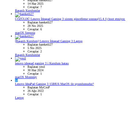
Başlatan hareketli27
14 Haz 2025
Cevaplar: 7
Başarılı Kurulumlar
ÇÖZÜLDÜ
Lenovo İdeapad Gaming 3 sistem güncelleme sonrası(15.4.1) boot etmiyor.
Başlatan hareketli27
28 Nis 2025
Cevaplar: 6
macOS Sequoia
[Başarılı Kurulum] Lenovo İdeapad Gaming 3 Laptop
Başlatan hareketli27
5 Nis 2025
Cevaplar: 2
Başarılı Kurulumlar
lenovo ideapad gaming 3 i Kurulum hatası
Başlatan yesil
30 Haz 2024
Cevaplar: 1
macOS Monterey
M
Lenovo IdeaPad Gaming 3 15IHU6 MacOS ile uyumlumudur?
Başlatan MyCroP
26 Ağu 2022
Cevaplar: 1
Laptop