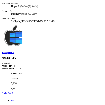
Ses Kartı Modeli
Hoparlör (Realtek(R) Audio)
Ağ Aygıtları
Intel(R) Wireless-AC 9560
Disk ve RAM
SKHynix_HFM512GDHYNI-87A0B 512 GB
strangerone
MASTER YODA
Yönetici
MODERATOR
DENEYİMLİ ÜYE
9 Haz 2017
18,985
9,678
4,401
8 Mar 2026
#8