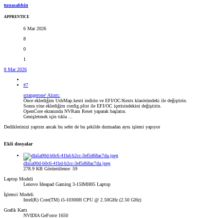
tunasahhin
APPRENTICE
6 Mar 2026
8
0
1
8 Mar 2026
#7
strangerone' Alıntı:
Önce eklediğim UsbMap.kexti indirin ve EFI/OC/Kexts klasöründeki ile değiştirin.
Sonra yine eklediğim config.plist ile EFI/OC içerisindekini değiştirin.
OpenCore ekranında NVRam Reset yaparak başlatın.
Genişletmek için tıkla ...
Dediklerinizi yaptım ancak bu sefer de bu şekilde durmadan aynı işlemi yapıyor
Ekli dosyalar
dfa5a90d-b0c6-41bd-b2cc-3ef5d68ac7da.jpeg
278.9 KB
Görüntüleme: 59
Laptop Modeli
Lenovo İdeapad Gaming 3-15IMH05 Laptop
İşlemci Modeli
Intel(R) Core(TM) i5-10300H CPU @ 2.50GHz (2.50 GHz)
Grafik Kartı
NVIDIA GeForce 1650