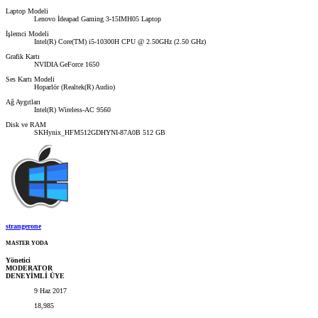
Laptop Modeli
Lenovo İdeapad Gaming 3-15IMH05 Laptop
İşlemci Modeli
Intel(R) Core(TM) i5-10300H CPU @ 2.50GHz (2.50 GHz)
Grafik Kartı
NVIDIA GeForce 1650
Ses Kartı Modeli
Hoparlör (Realtek(R) Audio)
Ağ Aygıtları
Intel(R) Wireless-AC 9560
Disk ve RAM
SKHynix_HFM512GDHYNI-87A0B 512 GB
strangerone
MASTER YODA
Yönetici
MODERATOR
DENEYİMLİ ÜYE
9 Haz 2017
18,985