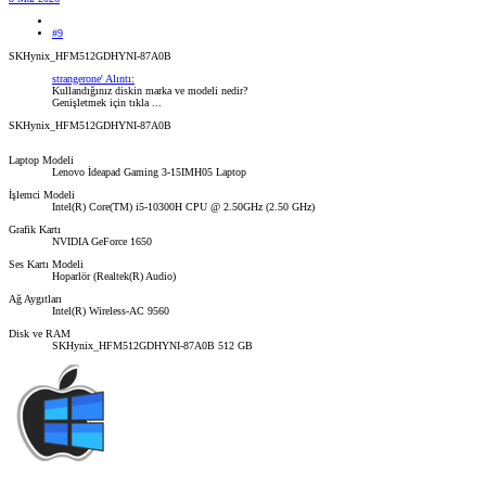
#9
SKHynix_HFM512GDHYNI-87A0B
strangerone' Alıntı:
Kullandığınız diskin marka ve modeli nedir?
Genişletmek için tıkla ...
SKHynix_HFM512GDHYNI-87A0B
Laptop Modeli
Lenovo İdeapad Gaming 3-15IMH05 Laptop
İşlemci Modeli
Intel(R) Core(TM) i5-10300H CPU @ 2.50GHz (2.50 GHz)
Grafik Kartı
NVIDIA GeForce 1650
Ses Kartı Modeli
Hoparlör (Realtek(R) Audio)
Ağ Aygıtları
Intel(R) Wireless-AC 9560
Disk ve RAM
SKHynix_HFM512GDHYNI-87A0B 512 GB