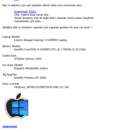
İlgi ve alakanız için çok teşekkür ederim fazla soru soruyorum ama
strangerone' Alıntı:
Olur. Sadece biraz yavaş olur.
Ancak donanım yine de diğer diski tanımak isterse sorun oluşabilir.
Genişletmek için tıkla ...
dediğim hdd ye kurulum yapmam için yapmam gereken bir ayar var mıdır ?
Laptop Modeli
Lenovo İdeapad Gaming 3-15IMH05 Laptop
İşlemci Modeli
Intel(R) Core(TM) i5-10300H CPU @ 2.50GHz (2.50 GHz)
Grafik Kartı
NVIDIA GeForce 1650
Ses Kartı Modeli
Hoparlör (Realtek(R) Audio)
Ağ Aygıtları
Intel(R) Wireless-AC 9560
Disk ve RAM
SKHynix_HFM512GDHYNI-87A0B 512 GB
strangerone