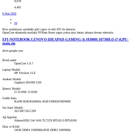
9,678
4,401
8 Mar 2026
#4
Bios ayarlarınızı sayfadaki gibi yapın ve ekli EFI ile deneyin.
OpenCore ekranında mutlaka NVRam Reset yapın yoksa aynı hatayı almaya devam edersiniz.
EFI-NOTEBOOK-LENOVO-IDEAPAD-GAMING-3i-10300H-10750H-i5-i7-iGPU-
main.zip
drive.google.com
BootLoader
OpenCore 1.0.7
Laptop Modeli
HP Pavilion 15-E
Anakart Modeli
Gigabyte H310M S2H
İşlemci Modeli
i3 3110M/ i3 8100
Grafik Kartı
Rx590 8GB/Rx6600xt 8GB/UHD630/HD4000
Ses Kartı Modeli
ALC887/ALC269
Ağ Aygıtları
Atheros9285 Usb Wifi TL722N RTL8111/RTL8100
Disk ve RAM
24GB DDR4 2300MHz/8GB DDR3 1600MHz