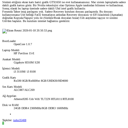
Sözünü ettiğiniz ekran kartı harici grafik GTX1650 ise evet kullanamazsınız. Mac sistem laptoplarda sadece
dahili grafik kartını görür. Bir Nvidia teknolojisi olan Optimus Apple tarafından bilinmez ve kullanılmaz.
Sonuç olarak bu laptop üzerinde sadece dahili Uhd intel grafik kullanılır.
Forumda Tahoe imaj paylaşımı yok. Sadece Recovery kurulum dosyası paylaşımda. Bu dosyayı
kullanıyorsanız Usb belleği Fat32 formatlayın ardından Recovery dosyasını ve EFI klasörünü (Açmadan)
doğrudan Kopyala/Yapıştır yolu ile (Sürükle/Bırak dosyaları bozar) Usb arayüzüne taşıyın ve sistemi
Usb'den başlatın. Bu kurulum internet bağlantısı gerektirir.
BootLoader
OpenCore 1.0.7
Laptop Modeli
HP Pavilion 15-E
Anakart Modeli
Gigabyte H310M S2H
İşlemci Modeli
i3 3110M/ i3 8100
Grafik Kartı
Rx590 8GB/Rx6600xt 8GB/UHD630/HD4000
Ses Kartı Modeli
ALC887/ALC269
Ağ Aygıtları
Atheros9285 Usb Wifi TL722N RTL8111/RTL8100
Disk ve RAM
24GB DDR4 2300MHz/8GB DDR3 1600MHz
Tepkiler:
turko35408
T