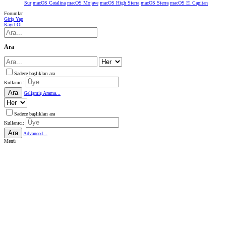
Sur
macOS Catalina
macOS Mojave
macOS High Sierra
macOS Sierra
macOS El Capitan
Forumlar
Giriş Yap
Kayıt Ol
Ara
Sadece başlıkları ara
Kullanıcı:
Ara
Gelişmiş Arama...
Sadece başlıkları ara
Kullanıcı:
Ara
Advanced...
Menü