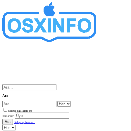
Ara
Sadece başlıkları ara
Kullanıcı:
Ara
Gelişmiş Arama...