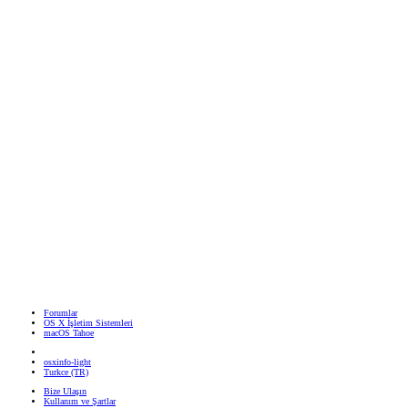
Forumlar
OS X İşletim Sistemleri
macOS Tahoe
osxinfo-light
Turkce (TR)
Bize Ulaşın
Kullanım ve Şartlar