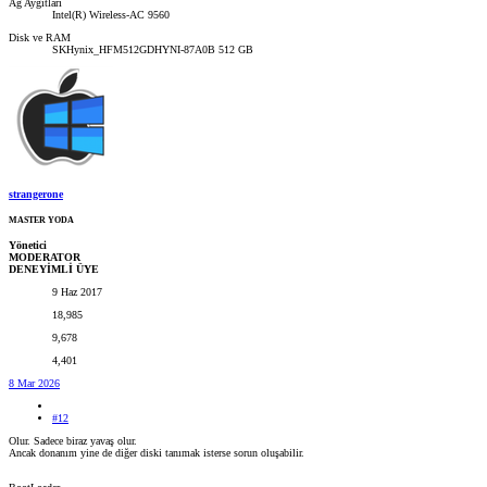
Ağ Aygıtları
Intel(R) Wireless-AC 9560
Disk ve RAM
SKHynix_HFM512GDHYNI-87A0B 512 GB
strangerone
MASTER YODA
Yönetici
MODERATOR
DENEYİMLİ ÜYE
9 Haz 2017
18,985
9,678
4,401
8 Mar 2026
#12
Olur. Sadece biraz yavaş olur.
Ancak donanım yine de diğer diski tanımak isterse sorun oluşabilir.