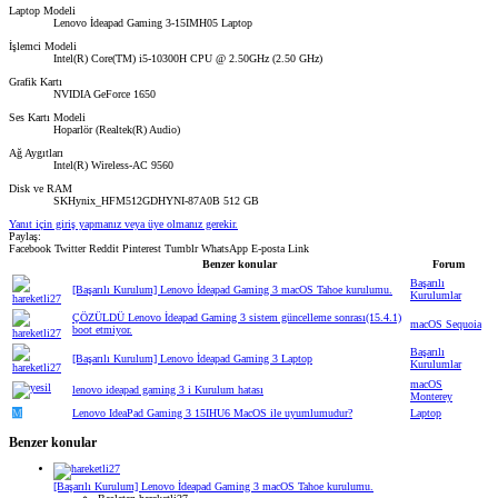
Laptop Modeli
Lenovo İdeapad Gaming 3-15IMH05 Laptop
İşlemci Modeli
Intel(R) Core(TM) i5-10300H CPU @ 2.50GHz (2.50 GHz)
Grafik Kartı
NVIDIA GeForce 1650
Ses Kartı Modeli
Hoparlör (Realtek(R) Audio)
Ağ Aygıtları
Intel(R) Wireless-AC 9560
Disk ve RAM
SKHynix_HFM512GDHYNI-87A0B 512 GB
Yanıt için giriş yapmanız veya üye olmanız gerekir.
Paylaş:
Facebook
Twitter
Reddit
Pinterest
Tumblr
WhatsApp
E-posta
Link
Benzer konular
Forum
Başarılı
[Başarılı Kurulum] Lenovo İdeapad Gaming 3 macOS Tahoe kurulumu.
Kurulumlar
ÇÖZÜLDÜ
Lenovo İdeapad Gaming 3 sistem güncelleme sonrası(15.4.1)
macOS Sequoia
boot etmiyor.
Başarılı
[Başarılı Kurulum] Lenovo İdeapad Gaming 3 Laptop
Kurulumlar
macOS
lenovo ideapad gaming 3 i Kurulum hatası
Monterey
M
Lenovo IdeaPad Gaming 3 15IHU6 MacOS ile uyumlumudur?
Laptop
Benzer konular
[Başarılı Kurulum] Lenovo İdeapad Gaming 3 macOS Tahoe kurulumu.