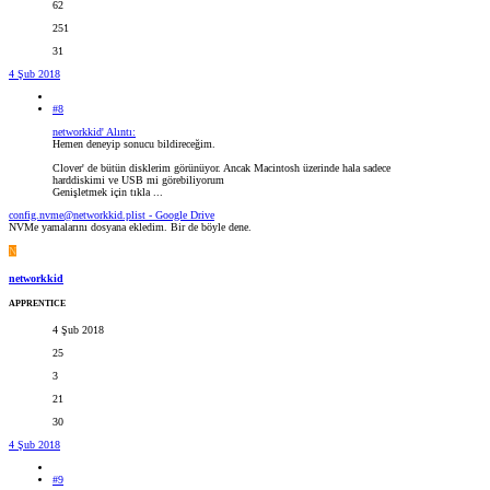
62
251
31
4 Şub 2018
#8
networkkid' Alıntı:
Hemen deneyip sonucu bildireceğim.
Clover' de bütün disklerim görünüyor. Ancak Macintosh üzerinde hala sadece
harddiskimi ve USB mi görebiliyorum
Genişletmek için tıkla ...
config.nvme@networkkid.plist - Google Drive
NVMe yamalarını dosyana ekledim. Bir de böyle dene.
N
networkkid
APPRENTICE
4 Şub 2018
25
3
21
30
4 Şub 2018
#9