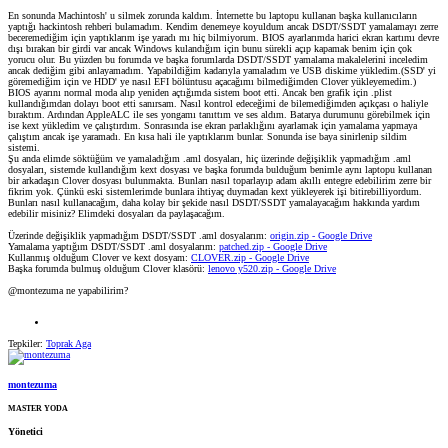
En sonunda Machintosh' u silmek zorunda kaldım. İnternette bu laptopu kullanan başka kullanıcıların
yaptığı hackintosh rehberi bulamadım. Kendim denemeye koyuldum ancak DSDT/SSDT yamalamayı zerre
beceremediğim için yaptıklarım işe yaradı mı hiç bilmiyorum. BIOS ayarlarımda harici ekran kartımı devre
dışı bırakan bir girdi var ancak Windows kulandığım için bunu sürekli açıp kapamak benim için çok
yorucu olur. Bu yüzden bu forumda ve başka forumlarda DSDT/SSDT yamalama makalelerini inceledim
ancak dediğim gibi anlayamadım. Yapabildiğim kadarıyla yamaladım ve USB diskime yükledim.(SSD' yi
göremediğim için ve HDD' ye nasıl EFI bölüntusu açacağımı bilmediğimden Clover yükleyemedim.)
BIOS ayarını normal moda alıp yeniden açtığımda sistem boot etti. Ancak ben grafik için .plist
kullandığımdan dolayı boot etti sanırsam. Nasıl kontrol edeceğimi de bilemediğimden açıkçası o haliyle
bıraktım. Ardından AppleALC ile ses yongamı tanıttım ve ses aldım. Batarya durumunu görebilmek için
ise kext yükledim ve çalıştırdım. Sonrasında ise ekran parlaklığını ayarlamak için yamalama yapmaya
çalıştım ancak işe yaramadı. En kısa hali ile yaptıklarım bunlar. Sonunda ise baya sinirlenip sildim
sistemi.
Şu anda elimde söktüğüm ve yamaladığım .aml dosyaları, hiç üzerinde değişiklik yapmadığım .aml
dosyaları, sistemde kullandığım kext dosyası ve başka forumda bulduğum benimle aynı laptopu kullanan
bir arkadaşın Clover dosyası bulunmakta. Bunları nasıl toparlayıp adam akıllı entegre edebilirim zerre bir
fikrim yok. Çünkü eski sistemlerimde bunlara ihtiyaç duymadan kext yükleyerek işi bitirebilliyordum.
Bunları nasıl kullanacağım, daha kolay bir şekide nasıl DSDT/SSDT yamalayacağım hakkında yardım
edebilir misiniz? Elimdeki dosyaları da paylaşacağım.
Üzerinde değişiklik yapmadığım DSDT/SSDT .aml dosyalarım:
origin.zip - Google Drive
Yamalama yaptığım DSDT/SSDT .aml dosyalarım:
patched.zip - Google Drive
Kullanmış olduğum Clover ve kext dosyam:
CLOVER.zip - Google Drive
Başka forumda bulmuş olduğum Clover klasörü:
lenovo y520.zip - Google Drive
@montezuma ne yapabilirim?
Tepkiler:
Toprak Aga
montezuma
MASTER YODA
Yönetici