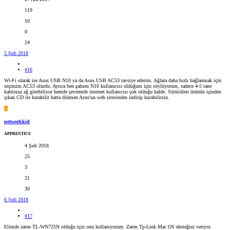
119
10
0
24
5 Şub 2018
#16
Wi-Fi olarak ise Asus USB N10 ya da Asus USB AC53 tavsiye ederim. Ağlara daha hızlı bağlanmak için
seçimim AC53 olurdu. Ayrıca ben şahsen N10 kullanıcısı olduğum için söylüyorum, sadece 4-5 tane
kablosuz ağ görebiliyor hemde çevremde internet kullanıcısı çok olduğu halde. Sürücüleri ürünün içinden
çıkan CD ile kurabilir hatta dilersen Asus'un web sitesinden indirip kurabilirsin.
N
networkkid
APPRENTICE
4 Şub 2018
25
3
21
30
6 Şub 2018
#17
Elimde zaten TL-WN725N olduğu için onu kullanıyorum. Zaten Tp-Link Mac OS desteğini veriyor.