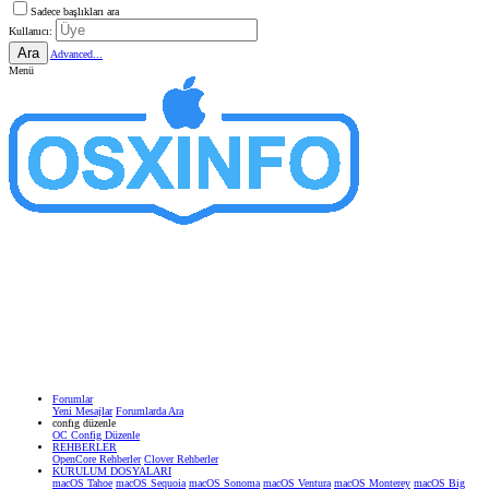
Sadece başlıkları ara
Kullanıcı:
Ara
Advanced...
Menü
Forumlar
Yeni Mesajlar
Forumlarda Ara
confıg düzenle
OC Config Düzenle
REHBERLER
OpenCore Rehberler
Clover Rehberler
KURULUM DOSYALARI
macOS Tahoe
macOS Sequoia
macOS Sonoma
macOS Ventura
macOS Monterey
macOS Big