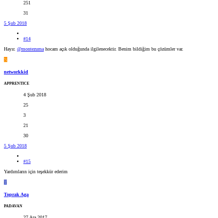
251
31
5 Şub 2018
#14
Hayır.
@montezuma
hocam açık olduğunda ilgilenecektir. Benim bildiğim bu çözümler var.
N
networkkid
APPRENTICE
4 Şub 2018
25
3
21
30
5 Şub 2018
#15
Yardımların için teşekkür ederim
T
Toprak Aga
PADAVAN
27 Ara 2017