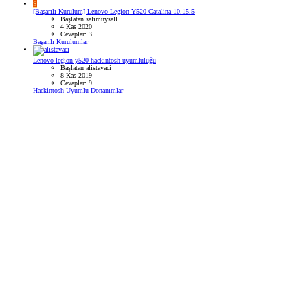
S
[Başarılı Kurulum] Lenovo Legion Y520 Catalina 10.15.5
Başlatan salimuysall
4 Kas 2020
Cevaplar: 3
Başarılı Kurulumlar
Lenovo legion y520 hackintosh uyumluluğu
Başlatan alistavaci
8 Kas 2019
Cevaplar: 9
Hackintosh Uyumlu Donanımlar