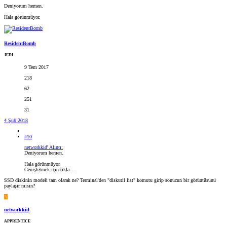
Deniyorum hemen.
Hala görünmüyor.
ResidentBomb
JEDI
9 Tem 2017
218
62
251
31
4 Şub 2018
#10
networkkid' Alıntı:
Deniyorum hemen.
Hala görünmüyor.
Genişletmek için tıkla ...
SSD diskinin modeli tam olarak ne? Terminal'den "diskutil list" komutu girip sonucun bir görüntüsünü
paylaşır mısın?
N
networkkid
APPRENTICE