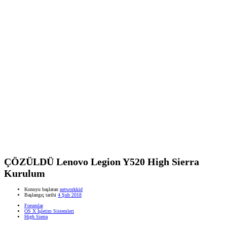
ÇÖZÜLDÜ
Lenovo Legion Y520 High Sierra
Kurulum
Konuyu başlatan
networkkid
Başlangıç tarihi
4 Şub 2018
Forumlar
OS X İşletim Sistemleri
High Sierra