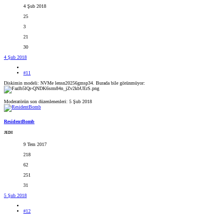
4 Şub 2018
25
3
21
30
4 Şub 2018
#11
Diskimin modeli: NVMe lensn20256gmsp34. Burada bile görünmüyor:
Moderatörün son düzenlenenleri:
5 Şub 2018
ResidentBomb
JEDI
9 Tem 2017
218
62
251
31
5 Şub 2018
#12