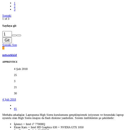
1
2
3
Sonraki
1 of 3
Sayfaya git
Git
Sonraki
Son
N
networkkid
APPRENTICE
4 Şub 2018
25
3
21
30
4 Şub 2018
#1
Merhaba arkadaşlar. Laptopuma High Sierra kurulumunu gerçekleştirmek istiyorum ve forumdaki laptop
uyumlu olan High Sierra imajını da flash diskime yazdırdım. Sistem özelliklerim şu şekildedir:
İşlemci = Intel i7 7700HQ
Ekran Kartı = Intel HD Graphics 630 + NVIDIA GTX 1050