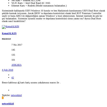
Ses Kartı = Realtek ALC3248
Wi-Fi Kartı = Intel Dual Band AC 3165
Ethernet Kartı = Realtek (Model numarasını bulamadım.)
Sistemimde halihazırda UEFI Windows 10 kurulu ve ben Hackintosh kurulumumu UEFI Dual Boot olacak
şekilde kurmak istiyorum. Ancak BIOS' ta depolama kontrolcüsü olarak Intel RST Premium Controller
seçili ve bunu AHCI ile değiştirdiğim zaman Windows' u boot edemiyorum. İnternet üzerinde de pek bir
şey bulamadım. Sistemim uyumlu mudur ve depolama kontrolcüsü sorun yaratır mı? Ayrıca Dual Boot
olarak nasıl kurabilirim?
KemalALKIN
PADAVAN
7 Nis 2017
145
135
101
ANKARA
4 Şub 2018
#2
Bence kablosuz ağ kartı hariç uyumu yakalarsınız macos ile
.
Tepkiler:
networkkid
N
networkkid