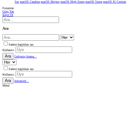
Sur
macOS Catalina
macOS Mojave
macOS High Sierra
macOS Sierra
macOS El Capitan
Forumlar
Giriş Yap
Kayıt Ol
Ara
Sadece başlıkları ara
Kullanıcı:
Ara
Gelişmiş Arama...
Sadece başlıkları ara
Kullanıcı:
Ara
Advanced...
Menü