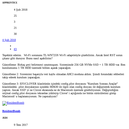
APPRENTICE
4 Şub 2018
25
3
21
30
4 Şub 2018
#3
Teşekkür ederim.
Wi-Fi sorununu TL-WN725N Wi-Fi adaptörüyle çözebilirim. Ancak Intel RST sorun
çıkarır gibi duruyor. Bunu nasıl aşabilirim?
Güncelleme: Birkaç şeyi belirtmeyi unutmuşum. Sistemimde 256 GB NVMe SSD + 1 TB HDD var. Ben
kurulumumu 1 TB HDD üzerinde bölüm açarak yapacağım.
Güncelleme 2: Sistemimi başarıyla veri kaybı olmadan AHCI moduna aldım. Şimdi forumdaki rehberleri
takip ederek kurulum yapacağım.
Güncelleme 3: EFI/CLOVER klasörünün içindeki config.plist dosyasını "Kurulum Sonrası Araçlar"
klasöründeki .plist dosyalarının içindeki HD630 ile ilgili olan config dosyası ile değiştirerek kurulum
yaptım. Ancak SSD' yi ne Clover ekranında ne de Macintosh üzerinde görebiliyorum. Değiştirdiğim
orijinal config.plist dosyasını tekrardan yükleyip Clover' i açtığımda ise bütün sürücülerimi görüp
Macintosh' u başlatamıyorum. Ne yapmalıyım?
ResidentBomb
JEDI
9 Tem 2017