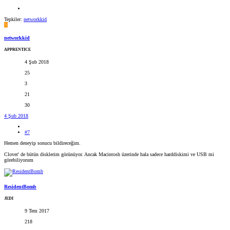
Tepkiler:
networkkid
N
networkkid
APPRENTICE
4 Şub 2018
25
3
21
30
4 Şub 2018
#7
Hemen deneyip sonucu bildireceğim.
Clover' de bütün disklerim görünüyor. Ancak Macintosh üzerinde hala sadece harddiskimi ve USB mi
görebiliyorum
ResidentBomb
JEDI
9 Tem 2017
218