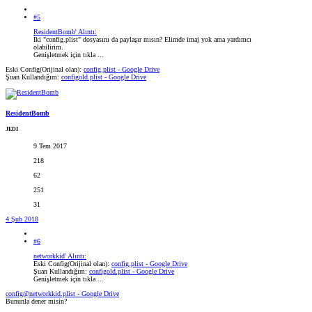
#5
ResidentBomb' Alıntı:
İki "config.plist" dosyasını da paylaşır mısın? Elimde imaj yok ama yardımcı
olabilirim.
Genişletmek için tıkla ...
Eski Config(Orijinal olan):
config.plist - Google Drive
Şuan Kullandığım:
configold.plist - Google Drive
ResidentBomb
JEDI
9 Tem 2017
218
62
251
31
4 Şub 2018
#6
networkkid' Alıntı:
Eski Config(Orijinal olan):
config.plist - Google Drive
Şuan Kullandığım:
configold.plist - Google Drive
Genişletmek için tıkla ...
config@networkkid.plist - Google Drive
Bununla dener misin?