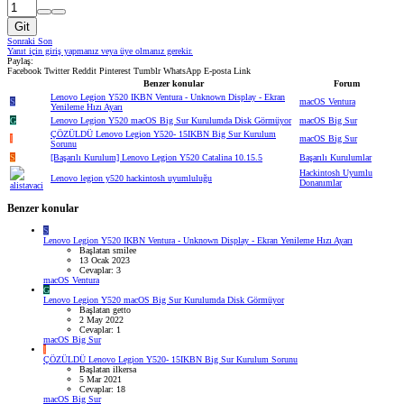
Git
Sonraki
Son
Yanıt için giriş yapmanız veya üye olmanız gerekir.
Paylaş:
Facebook
Twitter
Reddit
Pinterest
Tumblr
WhatsApp
E-posta
Link
Benzer konular
Forum
Lenovo Legion Y520 IKBN Ventura - Unknown Display - Ekran
S
macOS Ventura
Yenileme Hızı Ayarı
G
Lenovo Legion Y520 macOS Big Sur Kurulumda Disk Görmüyor
macOS Big Sur
ÇÖZÜLDÜ
Lenovo Legion Y520- 15IKBN Big Sur Kurulum
I
macOS Big Sur
Sorunu
S
[Başarılı Kurulum] Lenovo Legion Y520 Catalina 10.15.5
Başarılı Kurulumlar
Hackintosh Uyumlu
Lenovo legion y520 hackintosh uyumluluğu
Donanımlar
Benzer konular
S
Lenovo Legion Y520 IKBN Ventura - Unknown Display - Ekran Yenileme Hızı Ayarı
Başlatan smilee
13 Ocak 2023
Cevaplar: 3
macOS Ventura
G
Lenovo Legion Y520 macOS Big Sur Kurulumda Disk Görmüyor
Başlatan getto
2 May 2022
Cevaplar: 1
macOS Big Sur
I
ÇÖZÜLDÜ
Lenovo Legion Y520- 15IKBN Big Sur Kurulum Sorunu
Başlatan ilkersa
5 Mar 2021
Cevaplar: 18
macOS Big Sur