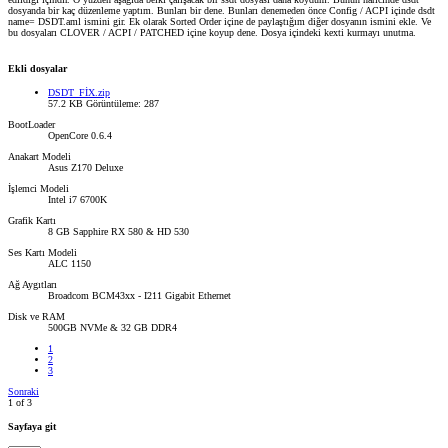
dosyanda bir kaç düzenleme yaptım. Bunları bir dene. Bunları denemeden önce Config / ACPI içinde dsdt
name= DSDT.aml ismini gir. Ek olarak Sorted Order içine de paylaştığım diğer dosyanın ismini ekle. Ve
bu dosyaları CLOVER / ACPI / PATCHED içine koyup dene. Dosya içindeki kexti kurmayı unutma.
Ekli dosyalar
DSDT_FİX.zip
57.2 KB
Görüntüleme: 287
BootLoader
OpenCore 0.6.4
Anakart Modeli
Asus Z170 Deluxe
İşlemci Modeli
Intel i7 6700K
Grafik Kartı
8 GB Sapphire RX 580 & HD 530
Ses Kartı Modeli
ALC 1150
Ağ Aygıtları
Broadcom BCM43xx - I211 Gigabit Ethernet
Disk ve RAM
500GB NVMe & 32 GB DDR4
1
2
3
Sonraki
1 of 3
Sayfaya git