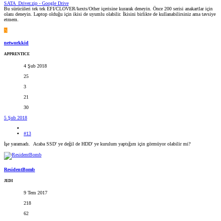
SATA_Driver.zip - Google Drive
Bu sürücüleri tek tek EFI/CLOVER/kexts/Other içerisine kurarak deneyin. Önce 200 serisi anakartlar için
olanı deneyin. Laptop olduğu için ikisi de uyumlu olabilir. İkisini birlikte de kullanabilirsiniz ama tavsiye
etmem.
N
networkkid
APPRENTICE
4 Şub 2018
25
3
21
30
5 Şub 2018
#13
İşe yaramadı.
Acaba SSD' ye değil de HDD' ye kurulum yaptığım için görmüyor olabilir mi?
ResidentBomb
JEDI
9 Tem 2017
218
62