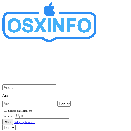
Ara
Sadece başlıkları ara
Kullanıcı:
Ara
Gelişmiş Arama...