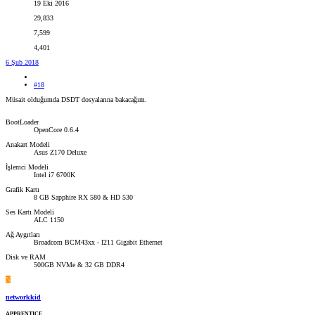
19 Eki 2016
29,833
7,599
4,401
6 Şub 2018
#18
Müsait olduğumda DSDT dosyalarına bakacağım.
BootLoader
OpenCore 0.6.4
Anakart Modeli
Asus Z170 Deluxe
İşlemci Modeli
Intel i7 6700K
Grafik Kartı
8 GB Sapphire RX 580 & HD 530
Ses Kartı Modeli
ALC 1150
Ağ Aygıtları
Broadcom BCM43xx - I211 Gigabit Ethernet
Disk ve RAM
500GB NVMe & 32 GB DDR4
N
networkkid
APPRENTICE