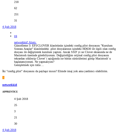
218
62
251
31
4 Şub 2018
#4
networkkid' Alıntı:
Güncelleme 3: EFI/CLOVER klasörünün içindeki config.plist dosyasını "Kurulum
Sonrası Araçlar" klasöründeki .plist dosyalarının içindeki HD630 ile ilgili olan config
dosyası ile değiştirerek kurulum yaptım. Ancak SSD' yi ne Clover ekranında ne de
Macintosh üzerinde görebiliyorum. Değiştirdiğim orijinal config.plist dosyasını
tekrardan yükleyip Clover' i açtığımda ise bütün sürücülerimi görüp Macintosh' u
başlatamıyorum. Ne yapmalıyım?
Genişletmek için tıkla ...
İki "config.plist" dosyasını da paylaşır mısın? Elimde imaj yok ama yardımcı olabilirim.
N
networkkid
APPRENTICE
4 Şub 2018
25
3
21
30
4 Şub 2018