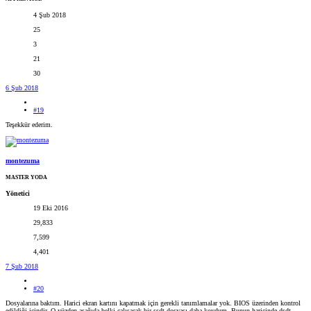
4 Şub 2018
25
3
21
30
6 Şub 2018
#19
Teşekkür ederim.
montezuma
MASTER YODA
Yönetici
19 Eki 2016
29,833
7,599
4,401
7 Şub 2018
#20
Dosyalarına baktım. Harici ekran kartını kapatmak için gerekli tanımlamalar yok. BIOS üzerinden kontrol
edildiği içindir. O yüzden aşağıda belki çalışacak bir ssdt dosyası daha koydum. Bunun haricinde dsdt