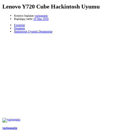
Lenovo Y720 Cube Hackintosh Uyumu
Konuyu başlatan
yurigagarin
Başlangıç tarihi
19 Mar 2018
Forumlar
Donanım
Hackintosh Uyumlu Donanımlar
yurigagarin