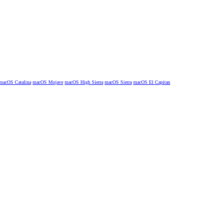
macOS Catalina
macOS Mojave
macOS High Sierra
macOS Sierra
macOS El Capitan