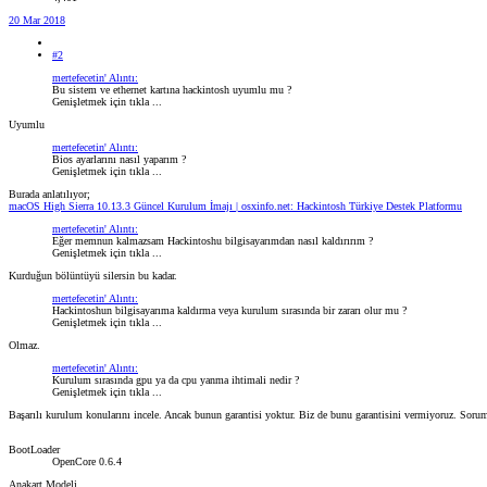
20 Mar 2018
#2
mertefecetin' Alıntı:
Bu sistem ve ethernet kartına hackintosh uyumlu mu ?
Genişletmek için tıkla ...
Uyumlu
mertefecetin' Alıntı:
Bios ayarlarını nasıl yaparım ?
Genişletmek için tıkla ...
Burada anlatılıyor;
macOS High Sierra 10.13.3 Güncel Kurulum İmajı | osxinfo.net: Hackintosh Türkiye Destek Platformu
mertefecetin' Alıntı:
Eğer memnun kalmazsam Hackintoshu bilgisayarımdan nasıl kaldırırım ?
Genişletmek için tıkla ...
Kurduğun bölüntüyü silersin bu kadar.
mertefecetin' Alıntı:
Hackintoshun bilgisayarıma kaldırma veya kurulum sırasında bir zararı olur mu ?
Genişletmek için tıkla ...
Olmaz.
mertefecetin' Alıntı:
Kurulum sırasında gpu ya da cpu yanma ihtimali nedir ?
Genişletmek için tıkla ...
Başarılı kurulum konularını incele. Ancak bunun garantisi yoktur. Biz de bunu garantisini vermiyoruz. Sorum
BootLoader
OpenCore 0.6.4
Anakart Modeli