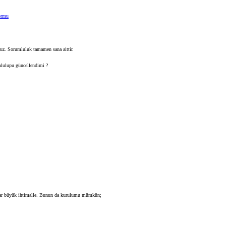
ormu
ruz. Sorumluluk tamamen sana aittir.
mlulupu güncellendimi ?
ar büyük ihtimalle. Bunun da kurulumu mümkün;