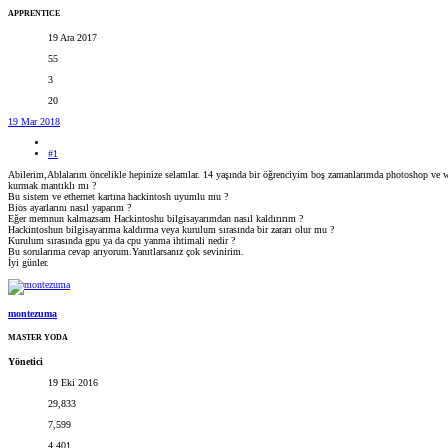
APPRENTICE
19 Ara 2017
55
3
20
19 Mar 2018
#1
Abilerim,Ablalarım öncelikle hepinize selamlar. 14 yaşında bir öğrenciyim boş zamanlarımda photoshop ve w
kurmak mantıklı mı ?
Bu sistem ve ethernet kartına hackintosh uyumlu mu ?
Bios ayarlarını nasıl yaparım ?
Eğer memnun kalmazsam Hackintoshu bilgisayarımdan nasıl kaldırırım ?
Hackintoshun bilgisayarıma kaldırma veya kurulum sırasında bir zararı olur mu ?
Kurulum sırasında gpu ya da cpu yanma ihtimali nedir ?
Bu sorularıma cevap arıyorum.Yanıtlarsanız çok sevinirim.
İyi günler.
montezuma
MASTER YODA
Yönetici
19 Eki 2016
29,833
7,599
4,401