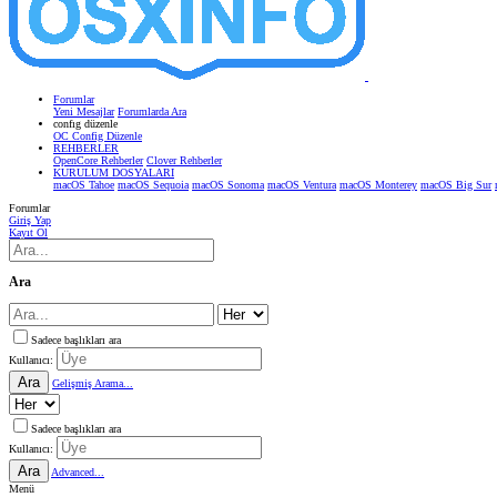
Forumlar
Yeni Mesajlar
Forumlarda Ara
confıg düzenle
OC Config Düzenle
REHBERLER
OpenCore Rehberler
Clover Rehberler
KURULUM DOSYALARI
macOS Tahoe
macOS Sequoia
macOS Sonoma
macOS Ventura
macOS Monterey
macOS Big Sur
Forumlar
Giriş Yap
Kayıt Ol
Ara
Sadece başlıkları ara
Kullanıcı:
Ara
Gelişmiş Arama...
Sadece başlıkları ara
Kullanıcı:
Ara
Advanced...
Menü