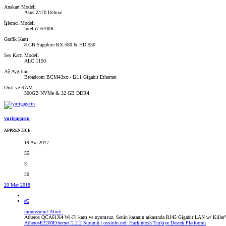
Anakart Modeli
Asus Z170 Deluxe
İşlemci Modeli
Intel i7 6700K
Grafik Kartı
8 GB Sapphire RX 580 & HD 530
Ses Kartı Modeli
ALC 1150
Ağ Aygıtları
Broadcom BCM43xx - I211 Gigabit Ethernet
Disk ve RAM
500GB NVMe & 32 GB DDR4
yurigagarin
APPRENTICE
19 Ara 2017
55
3
20
20 Mar 2018
#5
montezuma' Alıntı:
Atheros QCA61X4 Wi-Fi kartı ve uyumsuz. Senin kasanın arkasında RJ45 Gigabit LAN w/ Kill
AtherosE2200Ethernet 2.2.2 Sürümü | osxinfo.net: Hackintosh Türkiye Destek Platformu