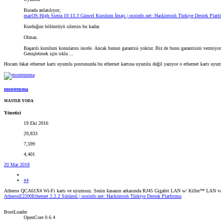
Burada anlatılıyor;
macOS High Sierra 10.13.3 Güncel Kurulum İmajı | osxinfo.net: Hackintosh Türkiye Destek Platf
Kurduğun bölüntüyü silersin bu kadar.
Olmaz.
Başarılı kurulum konularını incele. Ancak bunun garantisi yoktur. Biz de bunu garantisini vermiyo
Genişletmek için tıkla ...
Hocam fakat ethernet kartı uyumlu postunuzda bu ethernet kartına uyumlu değil yazıyor o ethernet kartı uyu
montezuma
MASTER YODA
Yönetici
19 Eki 2016
29,833
7,599
4,401
20 Mar 2018
#4
Atheros QCA61X4 Wi-Fi kartı ve uyumsuz. Senin kasanın arkasında RJ45 Gigabit LAN w/ Killer™ LAN v
AtherosE2200Ethernet 2.2.2 Sürümü | osxinfo.net: Hackintosh Türkiye Destek Platformu
BootLoader
OpenCore 0.6.4