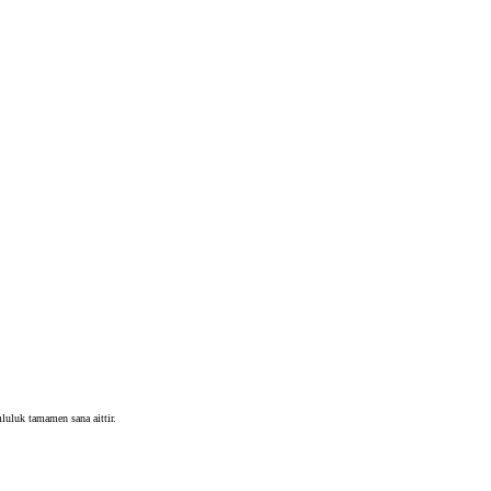
luluk tamamen sana aittir.