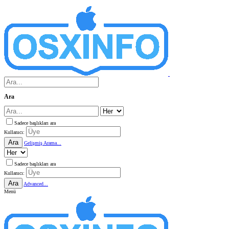
Ara
Sadece başlıkları ara
Kullanıcı:
Ara
Gelişmiş Arama...
Sadece başlıkları ara
Kullanıcı:
Ara
Advanced...
Menü