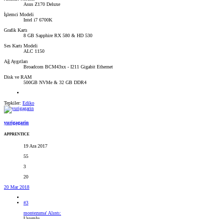
Asus Z170 Deluxe
İşlemci Modeli
Intel i7 6700K
Grafik Kartı
8 GB Sapphire RX 580 & HD 530
Ses Kartı Modeli
ALC 1150
Ağ Aygıtları
Broadcom BCM43xx - I211 Gigabit Ethernet
Disk ve RAM
500GB NVMe & 32 GB DDR4
Tepkiler:
Ediko
yurigagarin
APPRENTICE
19 Ara 2017
55
3
20
20 Mar 2018
#3
montezuma' Alıntı:
Uyumlu