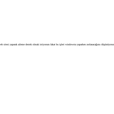
eb sitesi yaparak aileme destek olmak istiyorum fakat bu işleri windowsta yaparken zorlanacağımı düşünüyor