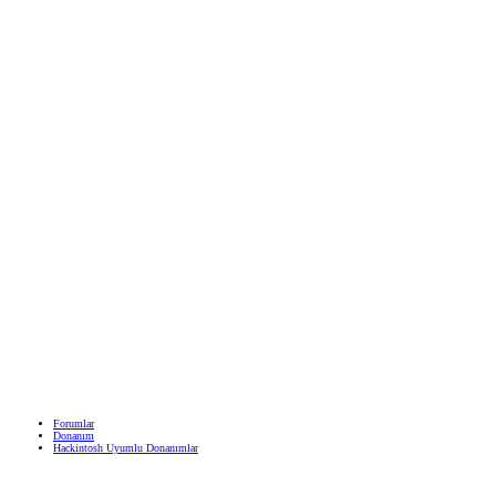
Forumlar
Donanım
Hackintosh Uyumlu Donanımlar