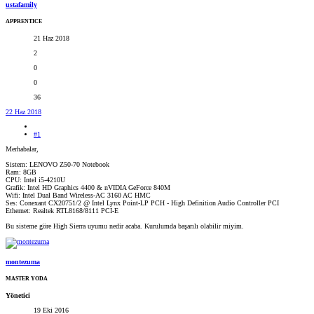
ustafamily
APPRENTICE
21 Haz 2018
2
0
0
36
22 Haz 2018
#1
Merhabalar,
Sistem: LENOVO Z50-70 Notebook
Ram: 8GB
CPU: Intel i5-4210U
Grafik: Intel HD Graphics 4400 & nVIDIA GeForce 840M
Wifi: Intel Dual Band Wireless-AC 3160 AC HMC
Ses: Conexant CX20751/2 @ Intel Lynx Point-LP PCH - High Definition Audio Controller PCI
Ethernet: Realtek RTL8168/8111 PCI-E
Bu sisteme göre High Sierra uyumu nedir acaba. Kurulumda başarılı olabilir miyim.
montezuma
MASTER YODA
Yönetici
19 Eki 2016