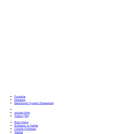
Forumlar
Donanım
Hackintosh Uyumlu Donanımlar
osxinfo-light
Turkce (TR)
Bize Ulaşın
Kullanım ve Şartlar
Gizlilik Politikası
Yardım