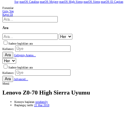
Sur
macOS Catalina
macOS Mojave
macOS High Sierra
macOS Sierra
macOS El Capitan
Forumlar
Giriş Yap
Kayıt Ol
Ara
Sadece başlıkları ara
Kullanıcı:
Ara
Gelişmiş Arama...
Sadece başlıkları ara
Kullanıcı:
Ara
Advanced...
Menü
Lenovo Z0-70 High Sierra Uyumu
Konuyu başlatan
ustafamily
Başlangıç tarihi
22 Haz 2018