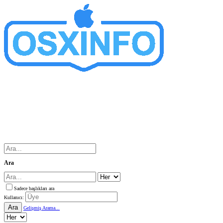
Ara
Sadece başlıkları ara
Kullanıcı:
Ara
Gelişmiş Arama...