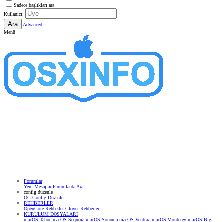
Sadece başlıkları ara
Kullanıcı:
Ara
Advanced...
Menü
Forumlar
Yeni Mesajlar
Forumlarda Ara
confıg düzenle
OC Config Düzenle
REHBERLER
OpenCore Rehberler
Clover Rehberler
KURULUM DOSYALARI
macOS Tahoe
macOS Sequoia
macOS Sonoma
macOS Ventura
macOS Monterey
macOS Big