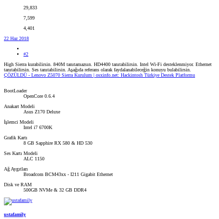
29,833
7,599
4,401
22 Haz 2018
#2
High Sierra kurabilirsin. 840M tanıtamazsın. HD4400 tanıtabilirsin. Intel Wi-Fi desteklenmiyor. Ethernet
tanıtabilirsin. Ses tanıtabilirsin. Aşağıda referans olarak faydalanabileceğin konuyu bulabilirsin.
ÇÖZÜLDÜ - Lenovo Z5070 Sierra Kurulum | osxinfo.net: Hackintosh Türkiye Destek Platformu
BootLoader
OpenCore 0.6.4
Anakart Modeli
Asus Z170 Deluxe
İşlemci Modeli
Intel i7 6700K
Grafik Kartı
8 GB Sapphire RX 580 & HD 530
Ses Kartı Modeli
ALC 1150
Ağ Aygıtları
Broadcom BCM43xx - I211 Gigabit Ethernet
Disk ve RAM
500GB NVMe & 32 GB DDR4
ustafamily