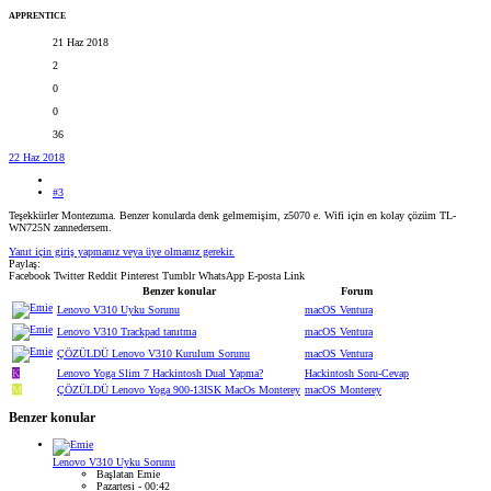
APPRENTICE
21 Haz 2018
2
0
0
36
22 Haz 2018
#3
Teşekkürler Montezuma. Benzer konularda denk gelmemişim, z5070 e. Wifi için en kolay çözüm TL-
WN725N zannedersem.
Yanıt için giriş yapmanız veya üye olmanız gerekir.
Paylaş:
Facebook
Twitter
Reddit
Pinterest
Tumblr
WhatsApp
E-posta
Link
Benzer konular
Forum
Lenovo V310 Uyku Sorunu
macOS Ventura
Lenovo V310 Trackpad tanıtma
macOS Ventura
ÇÖZÜLDÜ
Lenovo V310 Kurulum Sorunu
macOS Ventura
K
Lenovo Yoga Slim 7 Hackintosh Dual Yapma?
Hackintosh Soru-Cevap
M
ÇÖZÜLDÜ
Lenovo Yoga 900-13ISK MacOs Monterey
macOS Monterey
Benzer konular
Lenovo V310 Uyku Sorunu
Başlatan Emie
Pazartesi - 00:42