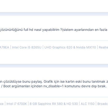
n çözünürlüğünü full hd nasıl yapabilirim ?(sistem ayarlarından en fazl
WA79EA
Intel Core i5 8265U
UHD Graphics 620 & Nvidia MX110
Realt
unun çözüldüyse bunu paylaş. Grafik için ise kartın eski bunu tanıtmak zor
/ Boot argümanları içinden nv_disable=1 komutunu devre dışı bırak.
uxe
Intel i7 6700K
8 GB Sapphire RX 580 & HD 530
ALC 1150
Broadc