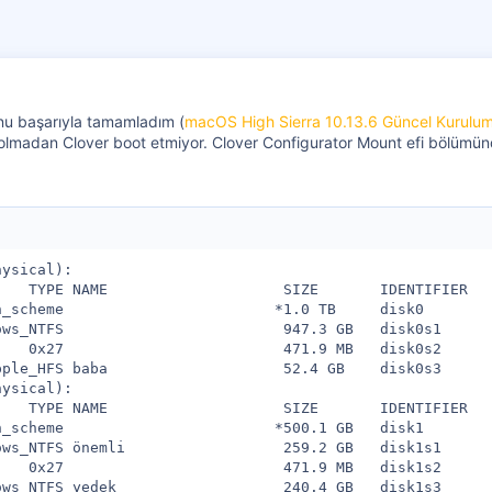
nu başarıyla tamamladım (
macOS High Sierra 10.13.6 Güncel Kurulum 
b olmadan Clover boot etmiyor. Clover Configurator Mount efi bölümün
ysical):

   TYPE NAME                    SIZE       IDENTIFIER

_scheme                        *1.0 TB     disk0

ws_NTFS                         947.3 GB   disk0s1

   0x27                         471.9 MB   disk0s2

ple_HFS baba                    52.4 GB    disk0s3

ysical):

   TYPE NAME                    SIZE       IDENTIFIER

_scheme                        *500.1 GB   disk1

ws_NTFS önemli                  259.2 GB   disk1s1

   0x27                         471.9 MB   disk1s2

ows_NTFS yedek                   240.4 GB   disk1s3