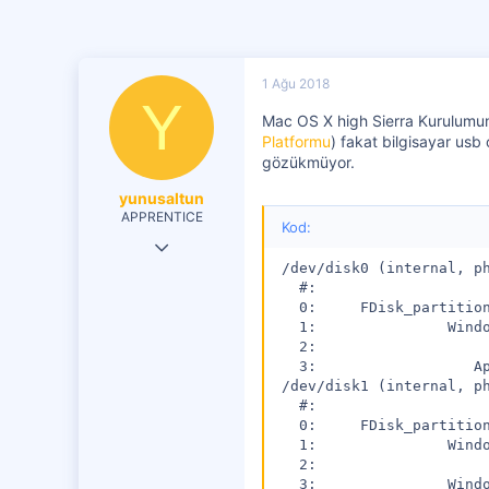
1 Ağu 2018
Y
Mac OS X high Sierra Kurulumu
Platformu
) fakat bilgisayar us
gözükmüyor.
yunusaltun
APPRENTICE
Kod:
31 Tem 2018
/dev/disk0 (internal, ph
31
  #:                    
  0:     FDisk_partition
2
  1:               Windo
21
  2:                    
  3:                  Ap
/dev/disk1 (internal, ph
  #:                    
  0:     FDisk_partition
  1:               Windo
  2:                    
  3:               Wind