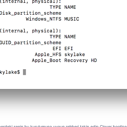
erdeki senin bu kurulumuna uygun rehberi takip edip Clover bootloa