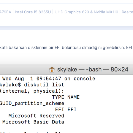
WA79EA
Intel Core i5 8265U
UHD Graphics 620 & Nvidia MX110
Realt
tli bakarsan disklerinin bir EFI bölüntüsü olmadığını görebilirsin. EFI