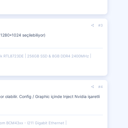
#3
a 1280*1024 seçilebiliyor)
ek RTL8723DE
256GB SSD & 8GB DDR4 2400MHz
#4
 olabilir. Config / Graphic içinde Inject Nvidia işaretli
om BCM43xx - I211 Gigabit Ethernet