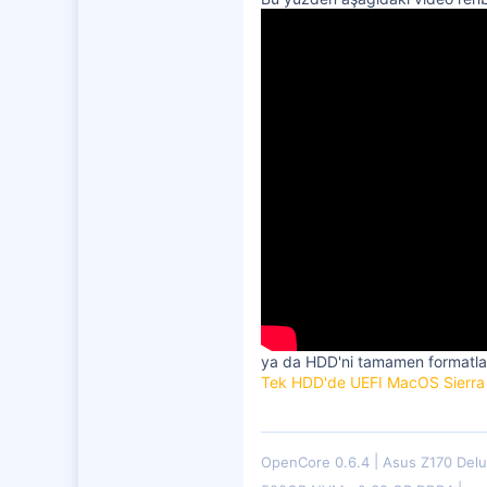
ya da HDD'ni tamamen formatlay
Tek HDD'de UEFI MacOS Sierra
OpenCore 0.6.4
Asus Z170 Del