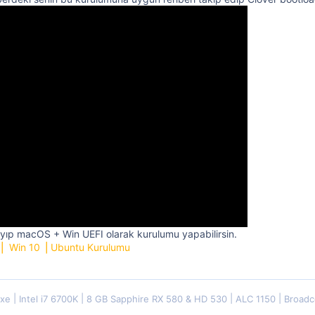
ıp macOS + Win UEFI olarak kurulumu yapabilirsin.
⎪ Win 10 ⎪Ubuntu Kurulumu
uxe
Intel i7 6700K
8 GB Sapphire RX 580 & HD 530
ALC 1150
Broadc