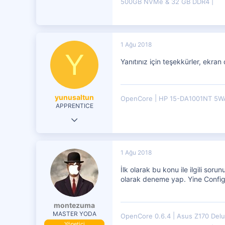
500GB NVMe & 32 GB DDR4
1 Ağu 2018
Y
Yanıtınız için teşekkürler, ekra
yunusaltun
OpenCore
HP 15-DA1001NT 5
APPRENTICE
31 Tem 2018
31
2
1 Ağu 2018
21
İlk olarak bu konu ile ilgili sor
olarak deneme yap. Yine Config 
montezuma
MASTER YODA
OpenCore 0.6.4
Asus Z170 Del
Yönetici