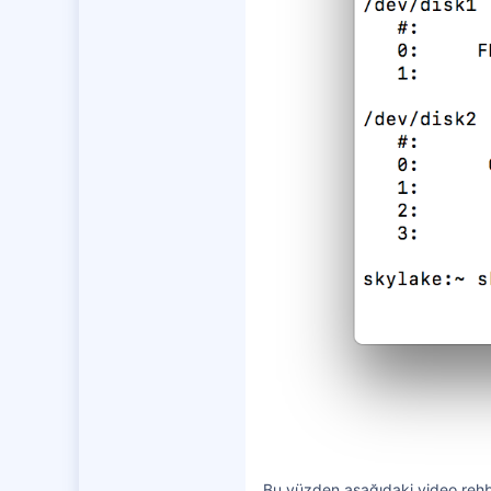
Bu yüzden aşağıdaki video rehb