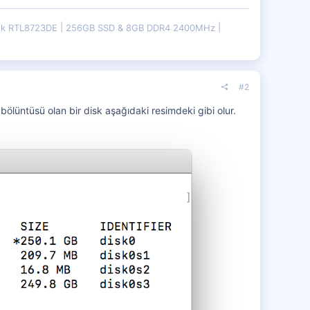
ek RTL8723DE
256GB SSD & 8GB DDR4 2400MHz
#2
 bölüntüsü olan bir disk aşağıdaki resimdeki gibi olur.