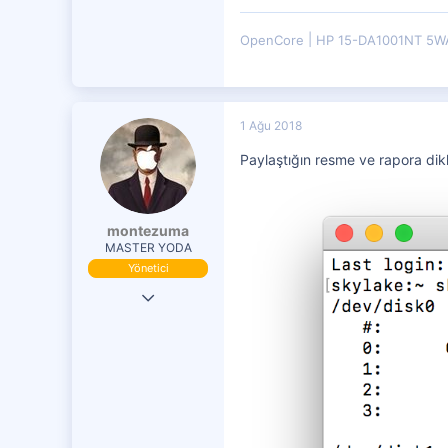
OpenCore
HP 15-DA1001NT 5
1 Ağu 2018
Paylaştığın resme ve rapora dikka
montezuma
MASTER YODA
Yönetici
19 Eki 2016
29,833
7,599
4,401